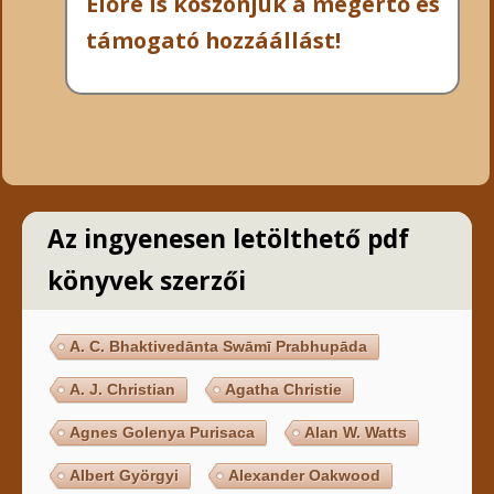
Előre is köszönjük a megértő és
támogató hozzáállást!
Az ingyenesen letölthető pdf
könyvek szerzői
A. C. Bhaktivedānta Swāmī Prabhupāda
A. J. Christian
Agatha Christie
Agnes Golenya Purisaca
Alan W. Watts
Albert Györgyi
Alexander Oakwood