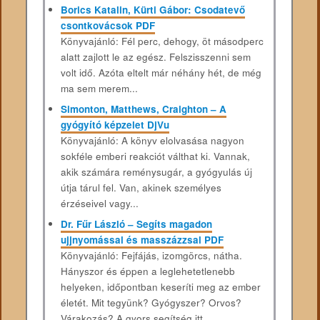
Borics Katalin, Kürti Gábor: Csodatevő
csontkovácsok PDF
Könyvajánló: Fél perc, dehogy, öt másodperc
alatt zajlott le az egész. Felszisszenni sem
volt idő. Azóta eltelt már néhány hét, de még
ma sem merem...
Simonton, Matthews, Craighton – A
gyógyító képzelet DjVu
Könyvajánló: A könyv elolvasása nagyon
sokféle emberi reakciót válthat ki. Vannak,
akik számára reménysugár, a gyógyulás új
útja tárul fel. Van, akinek személyes
érzéseivel vagy...
Dr. Fűr László – Segíts magadon
ujjnyomással és masszázzsal PDF
Könyvajánló: Fejfájás, izomgörcs, nátha.
Hányszor és éppen a leglehetetlenebb
helyeken, időpontban keseríti meg az ember
életét. Mit tegyünk? Gyógyszer? Orvos?
Várakozás? A gyors segítség itt...