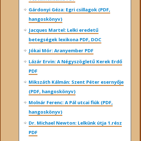
Gárdonyi Géza: Egri csillagok (PDF,
hangoskönyv)
Jacques Martel: Lelki eredetű
betegségek lexikona PDF, DOC
Jókai Mór: Aranyember PDF
Lázár Ervin: A Négyszögletű Kerek Erdő
PDF
Mikszáth Kálmán: Szent Péter esernyője
(PDF, hangoskönyv)
Molnár Ferenc: A Pál utcai fiúk (PDF,
hangoskönyv)
Dr. Michael Newton: Lelkünk útja 1.rész
PDF