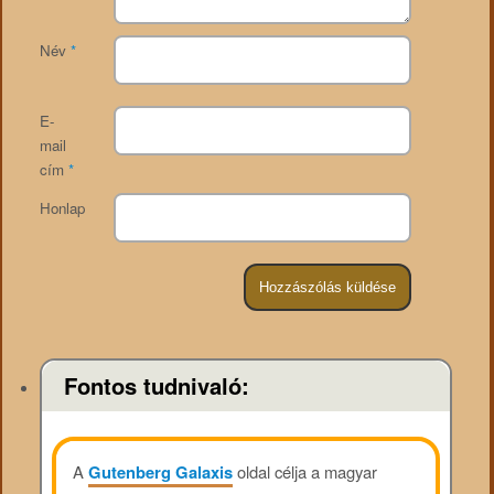
Név
*
E-
mail
cím
*
Honlap
Fontos tudnivaló:
A
Gutenberg Galaxis
oldal célja a magyar