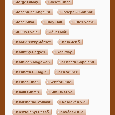
Jorge Bucay
Josef Ernst
Josephine Angelini
Joseph O'Connor
Jose Silva
Judy Hall
Jules Verne
Julius Evola
Jókai Mór
Kaczvinszky József
Kalo Jenő
Karinthy Frigyes
Karl May
Kathleen Mcgowan
Kenneth Copeland
Kenneth E. Hagin
Ken Wilber
Kerner Tibor
Kertész Imre
Khalil Gibran
Kim Da Silva
Klausbernd Vollmar
Kordován Vid
Kosztolányi Dezső
Kovács Attila