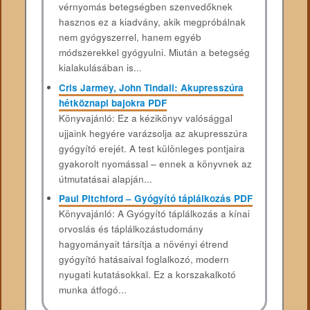
vérnyomás betegségben szenvedőknek
hasznos ez a kiadvány, akik megpróbálnak
nem gyógyszerrel, hanem egyéb
módszerekkel gyógyulni. Miután a betegség
kialakulásában is...
Cris Jarmey, John Tindall: Akupresszúra
hétköznapi bajokra PDF
Könyvajánló: Ez a kézikönyv valósággal
ujjaink hegyére varázsolja az akupresszúra
gyógyító erejét. A test különleges pontjaira
gyakorolt nyomással – ennek a könyvnek az
útmutatásai alapján...
Paul Pitchford – Gyógyító táplálkozás PDF
Könyvajánló: A Gyógyító táplálkozás a kínai
orvoslás és táplálkozástudomány
hagyományait társítja a növényi étrend
gyógyító hatásaival foglalkozó, modern
nyugati kutatásokkal. Ez a korszakalkotó
munka átfogó...