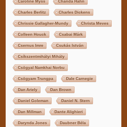
Caroline Myss
Chanda Hahn
Charles Berlitz
Charles Dickens
Chrissie Gallagher-Mundy
Christa Meves
Colleen Houck
Csabai Márk
Csernus Imre
Csukás István
Csíkszentmihályi Mihály
Csögyal Namkhai Norbu
Csögyam Trungpa
Dale Carnegie
Dan Ariely
Dan Brown
Daniel Goleman
Daniel N. Stern
Dan Millman
Dante Alighieri
Darynda Jones
Daubner Béla