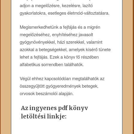
adjon a megelőzésre, kezelésre, lazító
gyakorlatokra, esetleges életmód-változtatásra.
Megismerkedhetünk a fejfájás és a migrén
megelőzéséhez, enyhítéséhez javasolt
gyógynövényekkel, házi szerekkel, valamint
azokkal a betegségekkel, amelyek kísérő tünete
lehet a fejfájás. Ezek a könyv fő részében
alfabetikus sorrendben találhatók.
Végül ehhez kapcsolódóan megtalálhatók az
összegyűjtött gyógyeredmények betegek,
orvosok beszámolói alapján.
Az ingyenes pdf könyv
letöltési linkje: