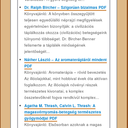
Dr. Ralph Bircher – Szigorúan bizalmas PDF
Könyvajánló: A könyvben összegyűjtött
teljesen egyedülálló néprajzi megfigyelések
egyértelműen bizonyítják: a civilizációs
táplálkozás okozza (civilizációs) betegségeink
túlnyomó többséget. Dr. Bircher-Benner
felismerte a táplálék minőségének
jelentőségét...
Náther László – Az aromaterápiáról mindent
PDF
Könyvajánló: Aromaterápia – rövid bevezetés
Az illóolajokkal, mint hobbival évek óta aktívan
foglalkozom. Az illóolajok növényi részek
természetes kivonatai, s komplex
összetevőiknél fogva rendkívül komplex...
Agatha M. Thrash, Calvin L. Thrash: A
magasvérnyomás-betegség természetes
gyógymódjai PDF
Könyvajánló: Elsősorban azoknak a magas