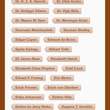
Dr. O. Z. A. Hanish
Dr. Oláh Andor
Dr. Szilágyi Vilmos
Dr. Vígh Béla
Dr. Wayne W. Dyer
Dr. Weninger Antal
Drunvalo Melchizedek
Duncan Shelley
Edgar Cayce
Edward de Bono
Egely György
Ekhart Tolle
Eli Jaxon-Bear
Elisabeth Haich
Elizabeth Clare Prophet
Emil Coué
Erhard F. Freitag
Eric Berne
Erich Fromm
Erich von Däniken
Erika Johansen
Esther Vilar
Esther és Jerry Hicks
Eugene T. Gendlin