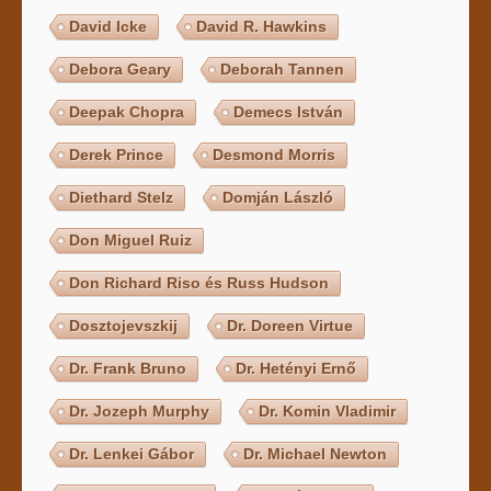
David Icke
David R. Hawkins
Debora Geary
Deborah Tannen
Deepak Chopra
Demecs István
Derek Prince
Desmond Morris
Diethard Stelz
Domján László
Don Miguel Ruiz
Don Richard Riso és Russ Hudson
Dosztojevszkij
Dr. Doreen Virtue
Dr. Frank Bruno
Dr. Hetényi Ernő
Dr. Jozeph Murphy
Dr. Komin Vladimir
Dr. Lenkei Gábor
Dr. Michael Newton