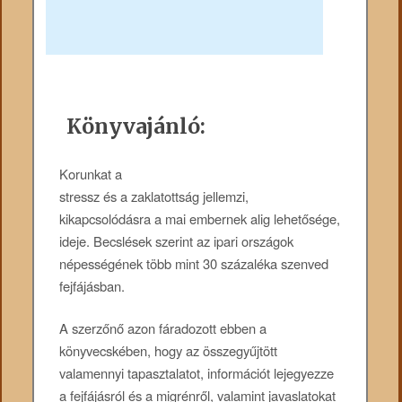
Könyvajánló:
Korunkat a
stressz és a zaklatottság jellemzi,
kikapcsolódásra a mai embernek alig lehetősége,
ideje. Becslések szerint az ipari országok
népességének több mint 30 százaléka szenved
fejfájásban.
A szerzőnő azon fáradozott ebben a
könyvecskében, hogy az összegyűjtött
valamennyi tapasztalatot, információt lejegyezze
a fejfájásról és a migrénről, valamint javaslatokat