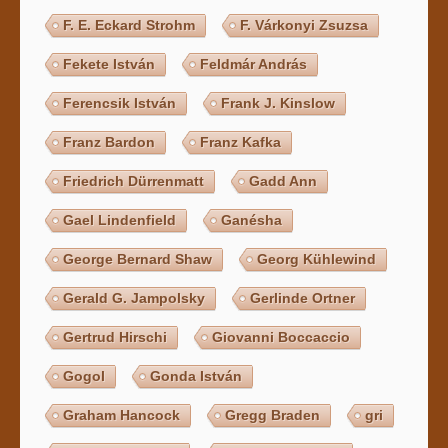
F. E. Eckard Strohm
F. Várkonyi Zsuzsa
Fekete István
Feldmár András
Ferencsik István
Frank J. Kinslow
Franz Bardon
Franz Kafka
Friedrich Dürrenmatt
Gadd Ann
Gael Lindenfield
Ganésha
George Bernard Shaw
Georg Kühlewind
Gerald G. Jampolsky
Gerlinde Ortner
Gertrud Hirschi
Giovanni Boccaccio
Gogol
Gonda István
Graham Hancock
Gregg Braden
gri