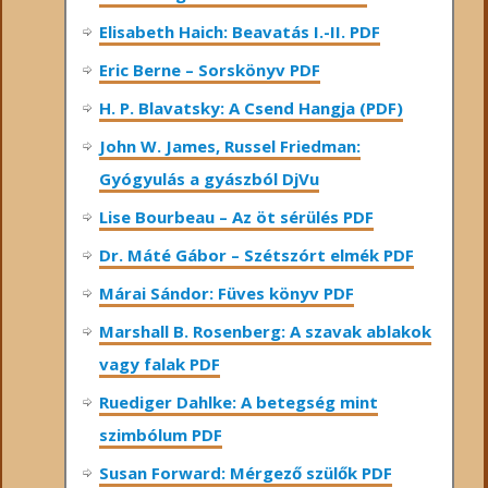
Elisabeth Haich: Beavatás I.-II. PDF
Eric Berne – Sorskönyv PDF
H. P. Blavatsky: A Csend Hangja (PDF)
John W. James, Russel Friedman:
Gyógyulás a gyászból DjVu
Lise Bourbeau – Az öt sérülés PDF
Dr. Máté Gábor – Szétszórt elmék PDF
Márai Sándor: Füves könyv PDF
Marshall B. Rosenberg: A szavak ablakok
vagy falak PDF
Ruediger Dahlke: A betegség mint
szimbólum PDF
Susan Forward: Mérgező szülők PDF