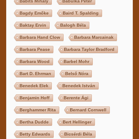
Babits Mihály
Babulka Péter
Bagdy Emőke
Baird T. Spalding
Baktay Ervin
Balogh Béla
Barbara Hand Clow
Barbara Marcainak
Barbara Pease
Barbara Taylor Bradford
Barbara Wood
Barbel Mohr
Bart D. Ehrman
Belső Nóra
Benedek Elek
Benedek István
Benjamin Hoff
Berente Ági
Berghammer Rita
Bernard Cornwell
Bertha Dudde
Bert Hellinger
Betty Edwards
Bicsérdi Béla