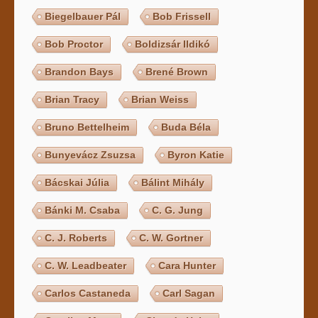
Biegelbauer Pál
Bob Frissell
Bob Proctor
Boldizsár Ildikó
Brandon Bays
Brené Brown
Brian Tracy
Brian Weiss
Bruno Bettelheim
Buda Béla
Bunyevácz Zsuzsa
Byron Katie
Bácskai Júlia
Bálint Mihály
Bánki M. Csaba
C. G. Jung
C. J. Roberts
C. W. Gortner
C. W. Leadbeater
Cara Hunter
Carlos Castaneda
Carl Sagan