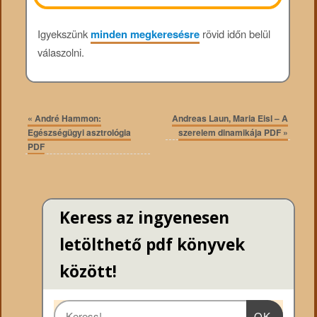
Igyekszünk
minden megkeresésre
rövid időn belül
válaszolni.
«
André Hammon:
Andreas Laun, Maria Eisl – A
Egészségügyi asztrológia
szerelem dinamikája PDF
»
PDF
Keress az ingyenesen
letölthető pdf könyvek
között!
OK