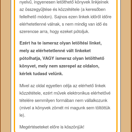
nyelvű, ingyenesen letölthető könyvek linkjeinek
az összegyűjtése és közzététele (a keresőben
fellelhető módon). Sajnos ezen linkek időről időre
elérhetetlenné válnak, s nem mindig van idő és
szerencse arra, hogy ezeket pótoljuk.
Ezért ha te ismersz olyan letöltési linket,
mely az elérhetetlenné vált linkeket
pótolhatja, VAGY ismersz olyan letölthető
könyvet, mely nem szerepel az oldalon,
kérlek tudasd velünk.
Mivel az oldal egyetlen célja az elérhető linkek
közzététele, ezért művek elektronikus elérhetővé
tételére semmilyen formában nem vállalkozunk
(mivel a könyvek zömét mi magunk sem töltöttük
le).
Megértéseteket előre is köszönjük!