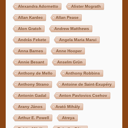
Alexandra Adornetto
Alister Mcgrath
Allan Kardec
Allan Pease
Alon Gratch
Andrew Matthews
András Fekete
Angela Maria Marui
Anna Barnes
Anne Hooper
Annie Besant
Anselm Grün
Anthony de Mello
Anthony Robbins
Anthony Strano
Antoine de Saint-Exupéry
Antonin Gadal
Anton Pavlovics Csehov
Arany János
Arató Mihály
Arthur E. Powell
Atreya