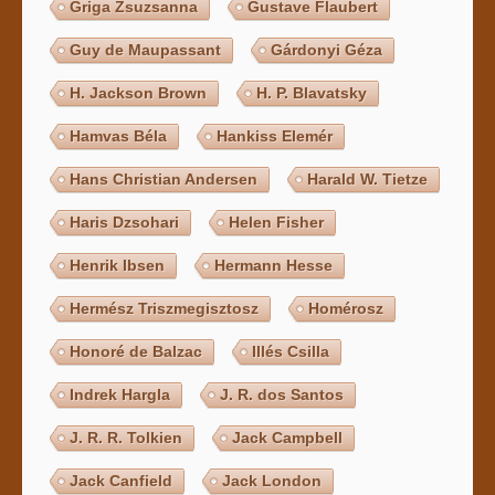
Griga Zsuzsanna
Gustave Flaubert
Guy de Maupassant
Gárdonyi Géza
H. Jackson Brown
H. P. Blavatsky
Hamvas Béla
Hankiss Elemér
Hans Christian Andersen
Harald W. Tietze
Haris Dzsohari
Helen Fisher
Henrik Ibsen
Hermann Hesse
Hermész Triszmegisztosz
Homérosz
Honoré de Balzac
Illés Csilla
Indrek Hargla
J. R. dos Santos
J. R. R. Tolkien
Jack Campbell
Jack Canfield
Jack London