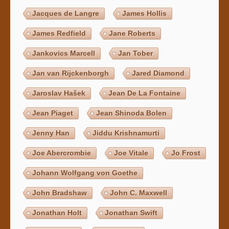
Jacques de Langre
James Hollis
James Redfield
Jane Roberts
Jankovics Marcell
Jan Tober
Jan van Rijckenborgh
Jared Diamond
Jaroslav Hašek
Jean De La Fontaine
Jean Piaget
Jean Shinoda Bolen
Jenny Han
Jiddu Krishnamurti
Joe Abercrombie
Joe Vitale
Jo Frost
Johann Wolfgang von Goethe
John Bradshaw
John C. Maxwell
Jonathan Holt
Jonathan Swift