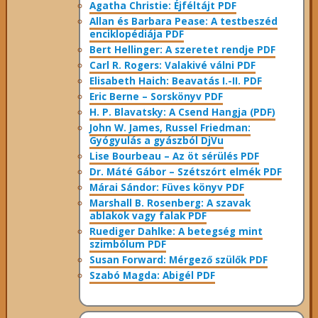
Agatha Christie: Éjféltájt PDF
Allan és Barbara Pease: A testbeszéd
enciklopédiája PDF
Bert Hellinger: A ​szeretet rendje PDF
Carl R. Rogers: Valakivé válni PDF
Elisabeth Haich: Beavatás I.-II. PDF
Eric Berne – Sorskönyv PDF
H. P. Blavatsky: A Csend Hangja (PDF)
John W. James, Russel Friedman:
Gyógyulás a gyászból DjVu
Lise Bourbeau – Az öt sérülés PDF
Dr. Máté Gábor – Szétszórt elmék PDF
Márai Sándor: Füves könyv PDF
Marshall B. Rosenberg: A szavak
ablakok vagy falak PDF
Ruediger Dahlke: A betegség mint
szimbólum PDF
Susan Forward: Mérgező szülők PDF
Szabó Magda: Abigél PDF