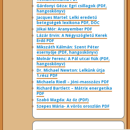
Gárdonyi Géza: Egri csillagok (PDF,
hangoskönyv)
Jacques Martel: Lelki eredetű
betegségek lexikona PDF, DOC
Jókai Mór: Aranyember PDF
Lázár Ervin: A Négyszögletű Kerek
Erdő PDF
Mikszáth Kálmán: Szent Péter
esernyője (PDF, hangoskönyv)
Molnár Ferenc: A Pál utcai fiúk (PDF,
hangoskönyv)
Dr. Michael Newton: Lelkünk útja
1.rész PDF
Michaela Riedl – Jóni-masszázs PDF
Richard Bartlett – Mátrix energetika
PDF
Szabó Magda: Az őz (PDF)
Szepes Mária- A vörös oroszlán PDF