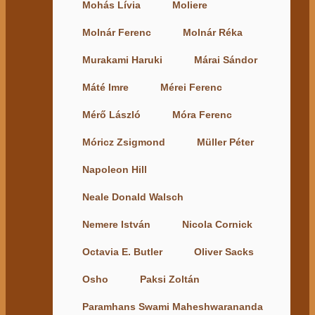
Mohás Lívia
Moliere
Molnár Ferenc
Molnár Réka
Murakami Haruki
Márai Sándor
Máté Imre
Mérei Ferenc
Mérő László
Móra Ferenc
Móricz Zsigmond
Müller Péter
Napoleon Hill
Neale Donald Walsch
Nemere István
Nicola Cornick
Octavia E. Butler
Oliver Sacks
Osho
Paksi Zoltán
Paramhans Swami Maheshwarananda