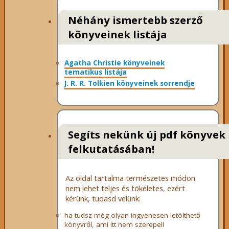
Néhány ismertebb szerző
könyveinek listája
Agatha Christie könyveinek
tematikus listája
J. R. R. Tolkien könyveinek sorrendje
Segíts nekünk új pdf könyvek
felkutatásában!
Az oldal tartalma természetes módon
nem lehet teljes és tökéletes, ezért
kérünk, tudasd velünk:
ha tudsz még olyan ingyenesen letölthető
könyvről, ami itt nem szerepel!