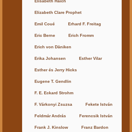
Elisabeth Haich
Elizabeth Clare Prophet
Emil Coué
Erhard F. Freitag
Eric Berne
Erich Fromm
Erich von Däniken
Erika Johansen
Esther Vilar
Esther és Jerry Hicks
Eugene T. Gendlin
F. E. Eckard Strohm
F. Várkonyi Zsuzsa
Fekete István
Feldmár András
Ferencsik István
Frank J. Kinslow
Franz Bardon