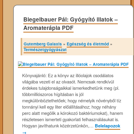
Biegelbauer Pál: Gyógyító illatok –
Aromaterápia PDF
Gutemberg Galaxis
»
Egészség és életmód
»
Természetgyógyászat
Könyvajánló: Ez ​a könyv az illóolajok csodálatos
világába vezeti el az olvasót. Nemcsak rendkívül
érdekes tulajdonságaikkal ismerkedhetünk meg (pl.
többmilliószoros hígításban is jól
megkülönböztethetőek; hogy némelyik növényből tíz
tonnányi kell egy liter előállításához; hogy néhány
perc alatt megölik a kórokozó baktériumokat), hanem
részletesen ismerteti gyakorlati felhasználásukat is.
Hogyan javíthatunk közérzetünkön,…
Belelapozok
→