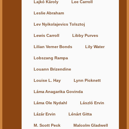
Lajkó Károly
Lee Carroll
Leslie Abraham
Lev Nyikolajevics Tolsztoj
Lewis Carroll
Libby Purves
Lilian Verner Bonds
Lily Water
Lobszang Rampa
Louann Brizendine
Louise L. Hay
Lynn Picknett
Láma Anagarika Govinda
Láma Ole Nydahl
László Ervin
Lázár Ervin
Lénárt Gitta
M. Scott Peck
Malcolm Gladwell