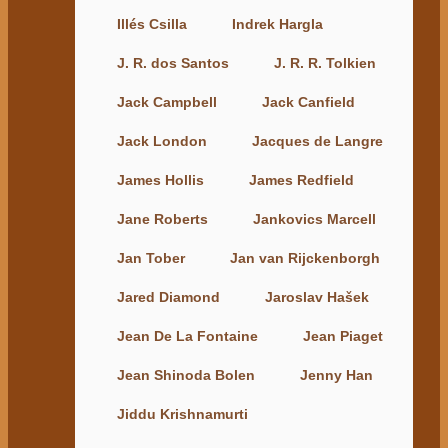
Illés Csilla
Indrek Hargla
J. R. dos Santos
J. R. R. Tolkien
Jack Campbell
Jack Canfield
Jack London
Jacques de Langre
James Hollis
James Redfield
Jane Roberts
Jankovics Marcell
Jan Tober
Jan van Rijckenborgh
Jared Diamond
Jaroslav Hašek
Jean De La Fontaine
Jean Piaget
Jean Shinoda Bolen
Jenny Han
Jiddu Krishnamurti