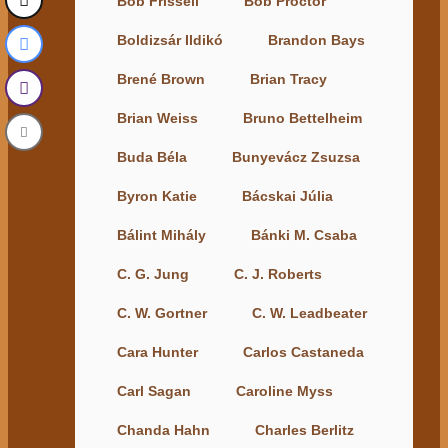
Bob Frissell
Bob Proctor
Boldizsár Ildikó
Brandon Bays
Brené Brown
Brian Tracy
Brian Weiss
Bruno Bettelheim
Buda Béla
Bunyevácz Zsuzsa
Byron Katie
Bácskai Júlia
Bálint Mihály
Bánki M. Csaba
C. G. Jung
C. J. Roberts
C. W. Gortner
C. W. Leadbeater
Cara Hunter
Carlos Castaneda
Carl Sagan
Caroline Myss
Chanda Hahn
Charles Berlitz