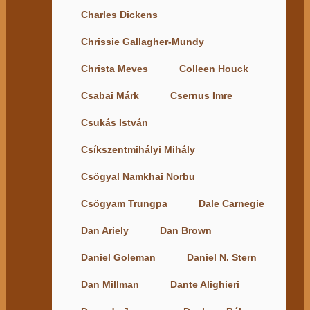
Charles Dickens
Chrissie Gallagher-Mundy
Christa Meves
Colleen Houck
Csabai Márk
Csernus Imre
Csukás István
Csíkszentmihályi Mihály
Csögyal Namkhai Norbu
Csögyam Trungpa
Dale Carnegie
Dan Ariely
Dan Brown
Daniel Goleman
Daniel N. Stern
Dan Millman
Dante Alighieri