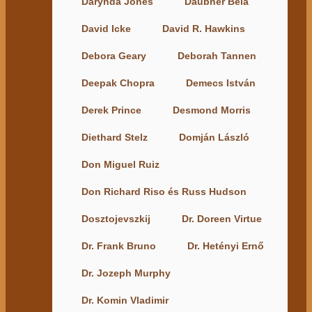
Darynda Jones
Daubner Béla
David Icke
David R. Hawkins
Debora Geary
Deborah Tannen
Deepak Chopra
Demecs István
Derek Prince
Desmond Morris
Diethard Stelz
Domján László
Don Miguel Ruiz
Don Richard Riso és Russ Hudson
Dosztojevszkij
Dr. Doreen Virtue
Dr. Frank Bruno
Dr. Hetényi Ernő
Dr. Jozeph Murphy
Dr. Komin Vladimir