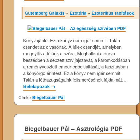
Gutemberg Galaxis
»
Ezotéria
»
Ezoterikus tanítások
Könyvajánló: Ez a könyv nem ígér semmit. Talán
csendet az olvasónak. A lélek csendjét, amelyben
megnyílik a fülünk a szóra. Meghallani a durva
beszédben a sebzett szív jajszavát, a káromkodásban
a reményvesztett ember égbekiáltását, a taszításban
a könyörgő érintést. Ez a könyv nem ígér semmit.
Talán a léthazugságaink felismerésének fájdalmát…
Belelapozok
→
Címke
Biegelbauer Pál
Biegelbauer Pál – Asztrológia PDF