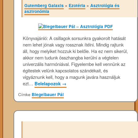
Gutemberg Galaxis
»
Ezotéria
»
Asztrológia és
asztronómia
Könyvajánló: A csillagok sorsunkra gyakorolt hatását
nem lehet jónak vagy rossznak ítélni. Mindig rajtunk
áll, hogy melyiket hozzuk ki belőle. Ha ez nem sikerül,
akkor nem tudunk összhangba kerülni a végtelen
univerzális harmóniával. Figyelembe kell vennünk az
égitestek velünk kapcsolatos szándékait, és
vigyáznunk kell, hogy a magunk javára használjuk
ezt…
Belelapozok
→
Címke
Biegelbauer Pál