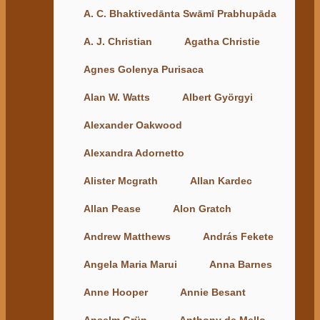
A. C. Bhaktivedānta Swāmī Prabhupāda
A. J. Christian
Agatha Christie
Agnes Golenya Purisaca
Alan W. Watts
Albert Györgyi
Alexander Oakwood
Alexandra Adornetto
Alister Mcgrath
Allan Kardec
Allan Pease
Alon Gratch
Andrew Matthews
András Fekete
Angela Maria Marui
Anna Barnes
Anne Hooper
Annie Besant
Anselm Grün
Anthony de Mello