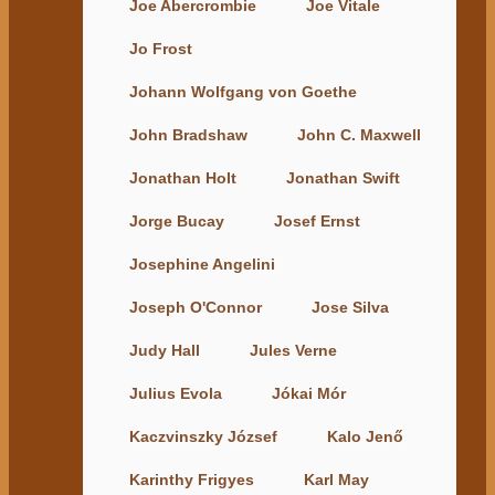
Joe Abercrombie
Joe Vitale
Jo Frost
Johann Wolfgang von Goethe
John Bradshaw
John C. Maxwell
Jonathan Holt
Jonathan Swift
Jorge Bucay
Josef Ernst
Josephine Angelini
Joseph O'Connor
Jose Silva
Judy Hall
Jules Verne
Julius Evola
Jókai Mór
Kaczvinszky József
Kalo Jenő
Karinthy Frigyes
Karl May