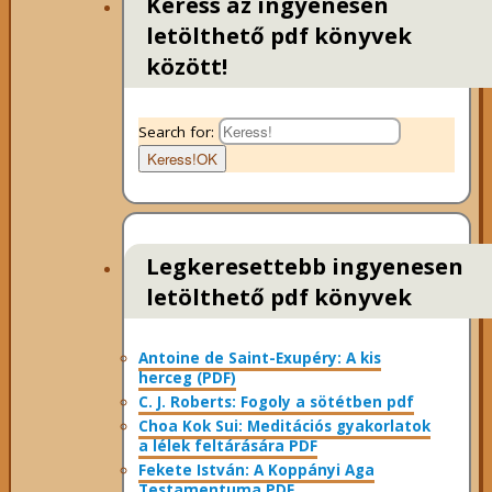
Keress az ingyenesen
letölthető pdf könyvek
között!
Search for:
Keress!
OK
Legkeresettebb ingyenesen
letölthető pdf könyvek
Antoine de Saint-Exupéry: A kis
herceg (PDF)
C. J. Roberts: Fogoly a sötétben pdf
Choa Kok Sui: Meditációs gyakorlatok
a lélek feltárására PDF
Fekete István: A Koppányi Aga
Testamentuma PDF