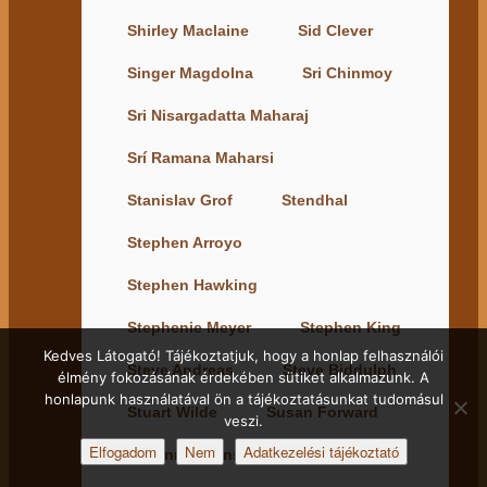
Shirley Maclaine
Sid Clever
Singer Magdolna
Sri Chinmoy
Sri Nisargadatta Maharaj
Srí Ramana Maharsi
Stanislav Grof
Stendhal
Stephen Arroyo
Stephen Hawking
Stephenie Meyer
Stephen King
Kedves Látogató! Tájékoztatjuk, hogy a honlap felhasználói
Steve Andreas
Steve Biddulph
élmény fokozásának érdekében sütiket alkalmazunk. A
honlapunk használatával ön a tájékoztatásunkat tudomásul
Stuart Wilde
Susan Forward
veszi.
Elfogadom
Nem
Adatkezelési tájékoztató
Susanne Bruns