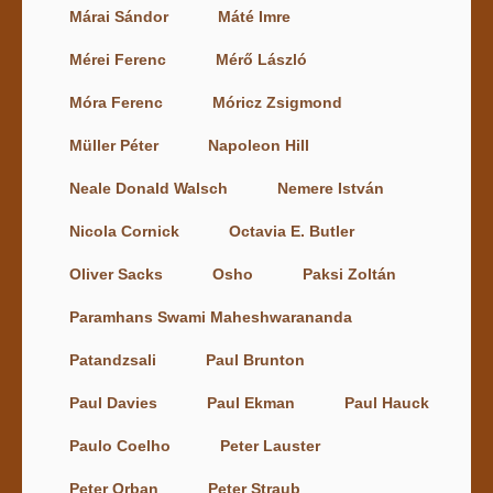
Márai Sándor
Máté Imre
Mérei Ferenc
Mérő László
Móra Ferenc
Móricz Zsigmond
Müller Péter
Napoleon Hill
Neale Donald Walsch
Nemere István
Nicola Cornick
Octavia E. Butler
Oliver Sacks
Osho
Paksi Zoltán
Paramhans Swami Maheshwarananda
Patandzsali
Paul Brunton
Paul Davies
Paul Ekman
Paul Hauck
Paulo Coelho
Peter Lauster
Peter Orban
Peter Straub