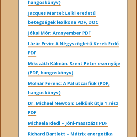
hangoskönyv)
Jacques Martel: Lelki eredetű
betegségek lexikona PDF, DOC
Jókai Mór: Aranyember PDF
Lázár Ervin: A Négyszögletű Kerek Erdő
PDF
Mikszáth Kálmán: Szent Péter esernyője
(PDF, hangoskönyv)
Molnár Ferenc: A Pál utcai fiúk (PDF,
hangoskönyv)
Dr. Michael Newton: Lelkünk útja 1.rész
PDF
Michaela Riedl – Jóni-masszázs PDF
Richard Bartlett – Mátrix energetika