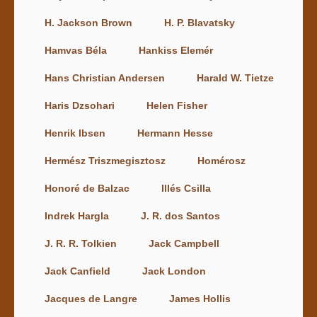
H. Jackson Brown
H. P. Blavatsky
Hamvas Béla
Hankiss Elemér
Hans Christian Andersen
Harald W. Tietze
Haris Dzsohari
Helen Fisher
Henrik Ibsen
Hermann Hesse
Hermész Triszmegisztosz
Homérosz
Honoré de Balzac
Illés Csilla
Indrek Hargla
J. R. dos Santos
J. R. R. Tolkien
Jack Campbell
Jack Canfield
Jack London
Jacques de Langre
James Hollis