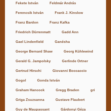
Fekete István
Feldmár András
Ferencsik István
Frank J. Kinslow
Franz Bardon
Franz Kafka
Friedrich Dürrenmatt
Gadd Ann
Gael Lindenfield
Ganésha
George Bernard Shaw
Georg Kühlewind
Gerald G. Jampolsky
Gerlinde Ortner
Gertrud Hirschi
Giovanni Boccaccio
Gogol
Gonda István
Graham Hancock
Gregg Braden
gri
Griga Zsuzsanna
Gustave Flaubert
Guy de Maupassant
Gárdonyi Géza