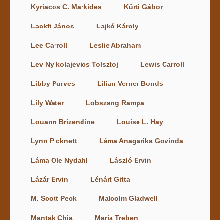
Kyriacos C. Markides
Kürti Gábor
Lackfi János
Lajkó Károly
Lee Carroll
Leslie Abraham
Lev Nyikolajevics Tolsztoj
Lewis Carroll
Libby Purves
Lilian Verner Bonds
Lily Water
Lobszang Rampa
Louann Brizendine
Louise L. Hay
Lynn Picknett
Láma Anagarika Govinda
Láma Ole Nydahl
László Ervin
Lázár Ervin
Lénárt Gitta
M. Scott Peck
Malcolm Gladwell
Mantak Chia
Maria Treben