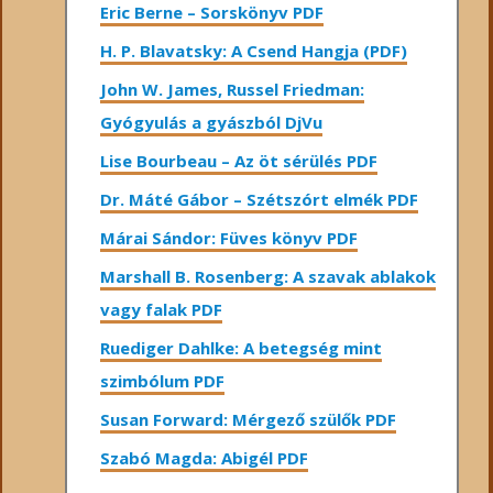
Eric Berne – Sorskönyv PDF
H. P. Blavatsky: A Csend Hangja (PDF)
John W. James, Russel Friedman:
Gyógyulás a gyászból DjVu
Lise Bourbeau – Az öt sérülés PDF
Dr. Máté Gábor – Szétszórt elmék PDF
Márai Sándor: Füves könyv PDF
Marshall B. Rosenberg: A szavak ablakok
vagy falak PDF
Ruediger Dahlke: A betegség mint
szimbólum PDF
Susan Forward: Mérgező szülők PDF
Szabó Magda: Abigél PDF