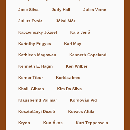
Jose Silva
Judy Hall
Jules Verne
Julius Evola
Jókai Mór
Kaczvinszky József
Kalo Jenő
Karinthy Frigyes
Karl May
Kathleen Mcgowan
Kenneth Copeland
Kenneth E. Hagin
Ken Wilber
Kerner Tibor
Kertész Imre
Khalil Gibran
Kim Da Silva
Klausbernd Vollmar
Kordován Vid
Kosztolányi Dezső
Kovács Attila
Kryon
Kun Ákos
Kurt Tepperwein