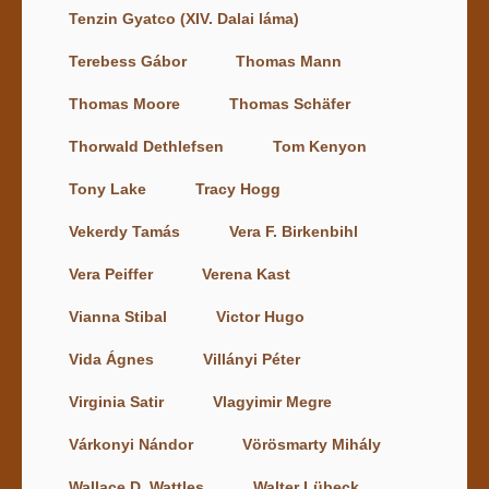
Tenzin Gyatco (XIV. Dalai láma)
Terebess Gábor
Thomas Mann
Thomas Moore
Thomas Schäfer
Thorwald Dethlefsen
Tom Kenyon
Tony Lake
Tracy Hogg
Vekerdy Tamás
Vera F. Birkenbihl
Vera Peiffer
Verena Kast
Vianna Stibal
Victor Hugo
Vida Ágnes
Villányi Péter
Virginia Satir
Vlagyimir Megre
Várkonyi Nándor
Vörösmarty Mihály
Wallace D. Wattles
Walter Lübeck