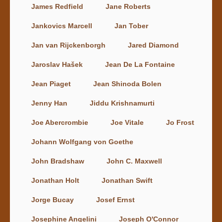
James Redfield
Jane Roberts
Jankovics Marcell
Jan Tober
Jan van Rijckenborgh
Jared Diamond
Jaroslav Hašek
Jean De La Fontaine
Jean Piaget
Jean Shinoda Bolen
Jenny Han
Jiddu Krishnamurti
Joe Abercrombie
Joe Vitale
Jo Frost
Johann Wolfgang von Goethe
John Bradshaw
John C. Maxwell
Jonathan Holt
Jonathan Swift
Jorge Bucay
Josef Ernst
Josephine Angelini
Joseph O'Connor