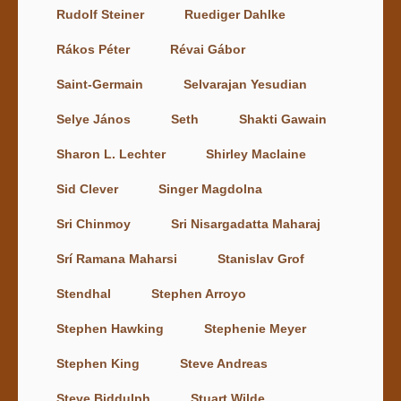
Rudolf Steiner
Ruediger Dahlke
Rákos Péter
Révai Gábor
Saint-Germain
Selvarajan Yesudian
Selye János
Seth
Shakti Gawain
Sharon L. Lechter
Shirley Maclaine
Sid Clever
Singer Magdolna
Sri Chinmoy
Sri Nisargadatta Maharaj
Srí Ramana Maharsi
Stanislav Grof
Stendhal
Stephen Arroyo
Stephen Hawking
Stephenie Meyer
Stephen King
Steve Andreas
Steve Biddulph
Stuart Wilde