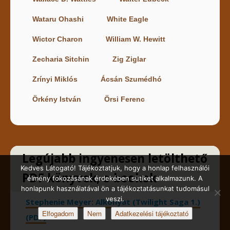
Wataru Ohashi
White Eagle
Wictor Charon
William W. Hewitt
Zecharia Sitchin
Zig Ziglar
Zrínyi Miklós
Ácsán Szumédhó
Örkény István
Örsi Ferenc
Legújabb ingyenesen letölthető
Kedves Látogató! Tájékoztatjuk, hogy a honlap felhasználói
PDF könyvek, e-bookok
élmény fokozásának érdekében sütiket alkalmazunk. A
honlapunk használatával ön a tájékoztatásunkat tudomásul
veszi.
Stephenie Meyer: Alkonyat (Twilight Saga 1.)
Elfogadom
Nem
Adatkezelési tájékoztató
(PDF)