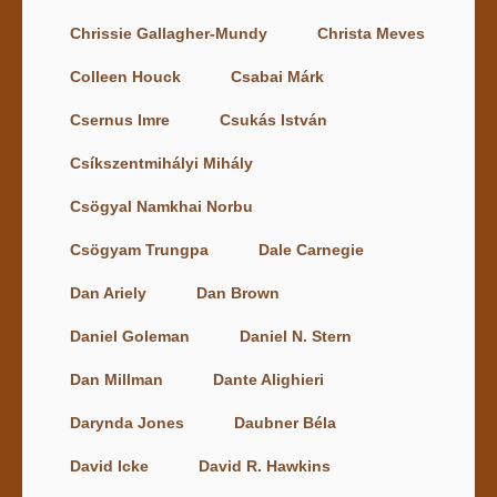
Chrissie Gallagher-Mundy
Christa Meves
Colleen Houck
Csabai Márk
Csernus Imre
Csukás István
Csíkszentmihályi Mihály
Csögyal Namkhai Norbu
Csögyam Trungpa
Dale Carnegie
Dan Ariely
Dan Brown
Daniel Goleman
Daniel N. Stern
Dan Millman
Dante Alighieri
Darynda Jones
Daubner Béla
David Icke
David R. Hawkins