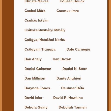
Christa Meves
Colleen Houck
Csabai Márk
Csernus Imre
Csukás István
Csíkszentmihályi Mihály
Csögyal Namkhai Norbu
Csögyam Trungpa
Dale Carnegie
Dan Ariely
Dan Brown
Daniel Goleman
Daniel N. Stern
Dan Millman
Dante Alighieri
Darynda Jones
Daubner Béla
David Icke
David R. Hawkins
Debora Geary
Deborah Tannen