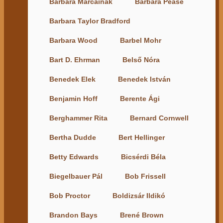
Barbara Marcainak
Barbara Pease
Barbara Taylor Bradford
Barbara Wood
Barbel Mohr
Bart D. Ehrman
Belső Nóra
Benedek Elek
Benedek István
Benjamin Hoff
Berente Ági
Berghammer Rita
Bernard Cornwell
Bertha Dudde
Bert Hellinger
Betty Edwards
Bicsérdi Béla
Biegelbauer Pál
Bob Frissell
Bob Proctor
Boldizsár Ildikó
Brandon Bays
Brené Brown