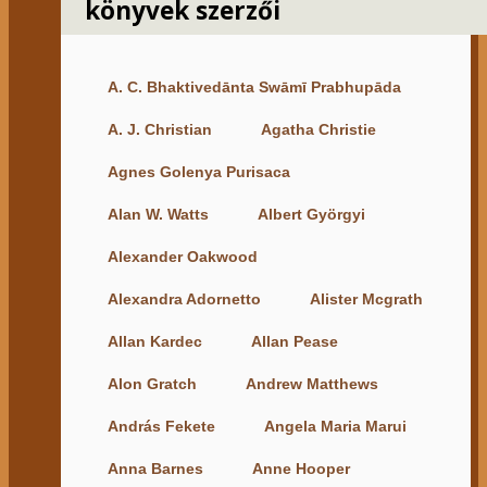
könyvek szerzői
A. C. Bhaktivedānta Swāmī Prabhupāda
A. J. Christian
Agatha Christie
Agnes Golenya Purisaca
Alan W. Watts
Albert Györgyi
Alexander Oakwood
Alexandra Adornetto
Alister Mcgrath
Allan Kardec
Allan Pease
Alon Gratch
Andrew Matthews
András Fekete
Angela Maria Marui
Anna Barnes
Anne Hooper