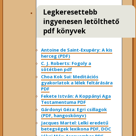
Legkeresettebb
ingyenesen letölthető
pdf könyvek
Antoine de Saint-Exupéry: A kis
herceg (PDF)
C. J. Roberts: Fogoly a
sötétben pdf
Choa Kok Sui: Meditációs
gyakorlatok a lélek feltárására
PDF
Fekete István: A Koppányi Aga
Testamentuma PDF
Gárdonyi Géza: Egri csillagok
(PDF, hangoskönyv)
Jacques Martel: Lelki eredetű
betegségek lexikona PDF, DOC
Jókai Mór: Aranyember PDF