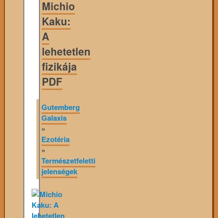
Michio
Kaku:
A
lehetetlen
fizikája
PDF
Gutemberg
Galaxis
»
Ezotéria
»
Természetfeletti
jelenségek