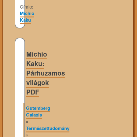
Címke
Michio
Kaku
Michio
Kaku:
Párhuzamos
világok
PDF
Gutemberg
Galaxis
»
Természettudomány
»