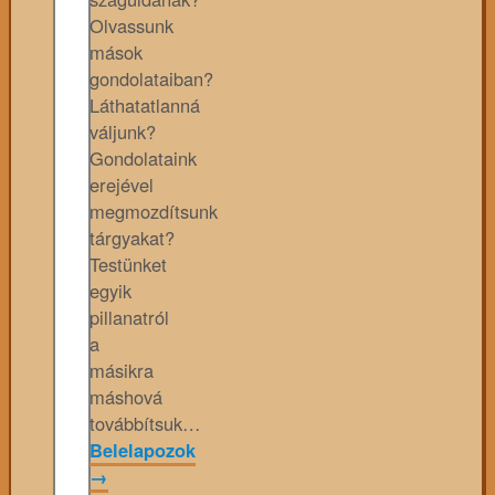
Olvassunk
mások
gondolataiban?
Láthatatlanná
váljunk?
Gondolataink
erejével
megmozdítsunk
tárgyakat?
Testünket
egyik
pillanatról
a
másikra
máshová
továbbítsuk…
Belelapozok
→