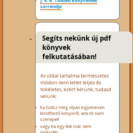
J. R. R. Tolkien könyveinek
sorrendje
Segíts nekünk új pdf
könyvek
felkutatásában!
Az oldal tartalma természetes
módon nem lehet teljes és
tökéletes, ezért kérünk, tudasd
velünk:
ha tudsz még olyan ingyenesen
letölthető könyvről, ami itt nem
szerepel!
vagy ha egy link már nem
működik!