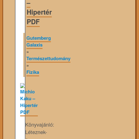
–
Hipertér
PDF
Gutemberg
Galaxis
»
Természettudomány
»
Fizika
Könyvajánló:
Léteznek-