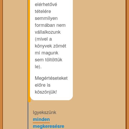
elérhetővé
tételére
semmilyen
formában nem
vállalkozunk
(mivel a
könyvek zömét
mi magunk
sem töltöttük
le).
Megértéseteket
előre is
köszönjük!
Igyekszünk
minden
megkeresésre