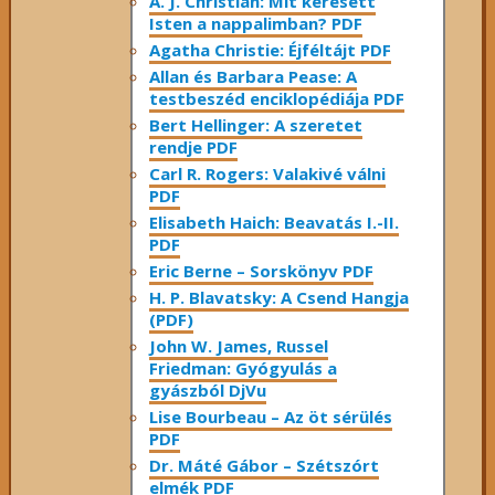
A. J. Christian: Mit keresett
Isten a nappalimban? PDF
Agatha Christie: Éjféltájt PDF
Allan és Barbara Pease: A
testbeszéd enciklopédiája PDF
Bert Hellinger: A ​szeretet
rendje PDF
Carl R. Rogers: Valakivé válni
PDF
Elisabeth Haich: Beavatás I.-II.
PDF
Eric Berne – Sorskönyv PDF
H. P. Blavatsky: A Csend Hangja
(PDF)
John W. James, Russel
Friedman: Gyógyulás a
gyászból DjVu
Lise Bourbeau – Az öt sérülés
PDF
Dr. Máté Gábor – Szétszórt
elmék PDF