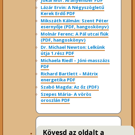
Lázár Ervin: A Négyszögletű
Kerek Erdő PDF
Mikszáth Kálmán: Szent Péter
esernyője (PDF, hangoskönyv)
Molnár Ferenc: A Pál utcai fiúk
(PDF, hangoskönyv)
Dr. Michael Newton: Lelkünk
útja 1.rész PDF
Michaela Riedl – Jóni-masszázs
PDF
Richard Bartlett – Mátrix
energetika PDF
Szabó Magda: Az őz (PDF)
Szepes Mária- A vörös
oroszlán PDF
Kövesd az oldalt a