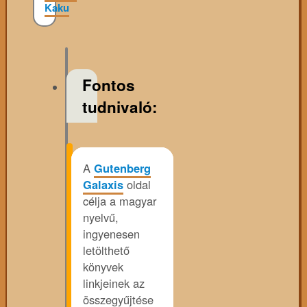
Kaku
Fontos
tudnivaló:
A
Gutenberg
Galaxis
oldal
célja a magyar
nyelvű,
ingyenesen
letölthető
könyvek
linkjeinek az
összegyűjtése