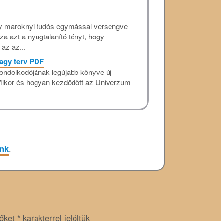
gy maroknyi tudós egymással versengve
 azt a nyugtalanító tényt, hogy
az az...
agy terv PDF
gondolkodójának legújabb könyve új
 Mikor és hogyan kezdődött az Univerzum
ink
.
zőket
*
karakterrel jelöltük