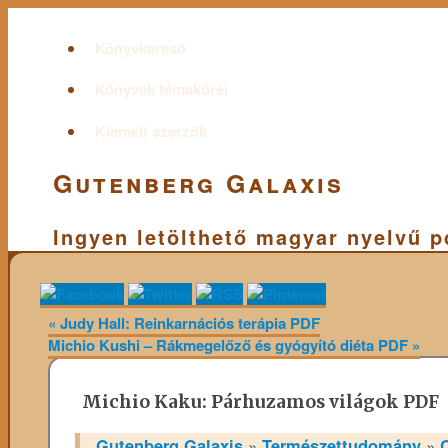
Könyvkereső
Könyvek témakörei
Kiemelt szerzők
Gutenberg Galaxis
Ingyen letölthető magyar nyelvű 
«
Judy Hall: Reinkarnációs terápia PDF
Michio Kushi – Rákmegelőző és gyógyító diéta PDF
»
Michio Kaku: Párhuzamos világok PDF
Gutenberg Galaxis
»
Természettudomány
»
C