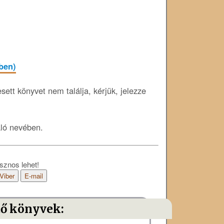
-ben)
ett könyvet nem találja, kérjük, jelezze
áló nevében.
sznos lehet!
Viber
E-mail
tő könyvek: