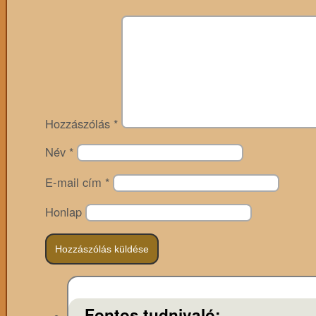
Hozzászólás
*
Név
*
E-mail cím
*
Honlap
Fontos tudnivaló: