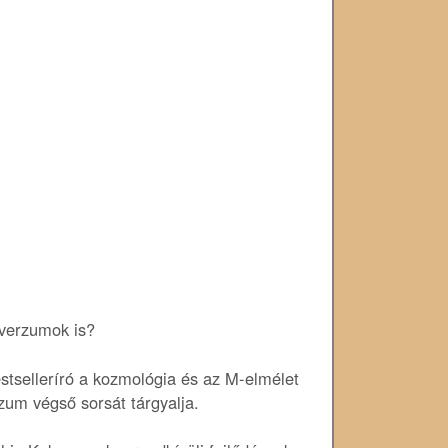
verzumok is?
stselleríró a kozmológia és az M-elmélet
rzum végső sorsát tárgyalja.