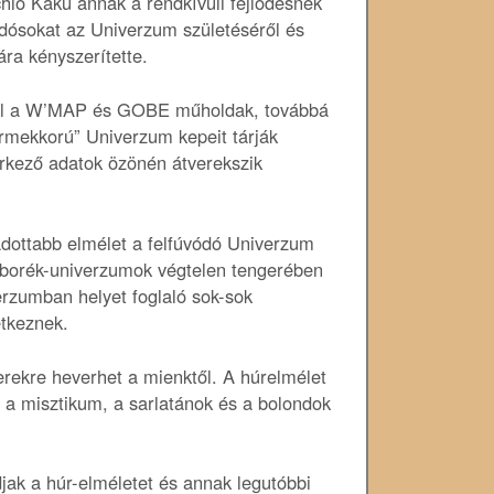
chio Kaku annak a rendkívüli fejlődésnek
tudósokat az Univerzum születéséről és
ára kényszerítette.
vel a W’MAP és GOBE műholdak, továbbá
yermekkorú” Univerzum kepeit tárják
rkező adatok özönén átverekszik
adottabb elmélet a felfúvódó Univerzum
uborék-univerzumok végtelen tengerében
erzumban helyet foglaló sok-sok
etkeznek.
ekre heverhet a mienktől. A húrelmélet
a misztikum, a sarlatánok és a bolondok
ak a húr-elméletet és annak legutóbbi