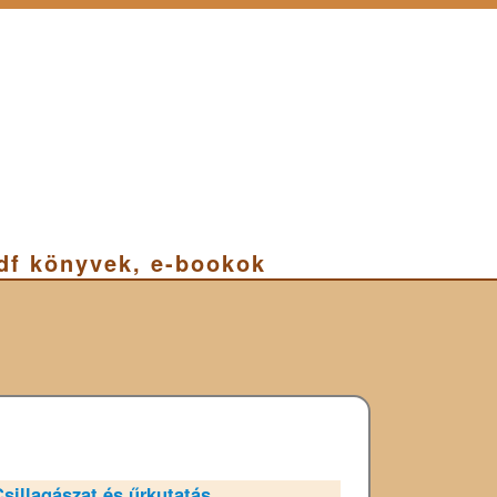
pdf könyvek, e-bookok
sillagászat és űrkutatás