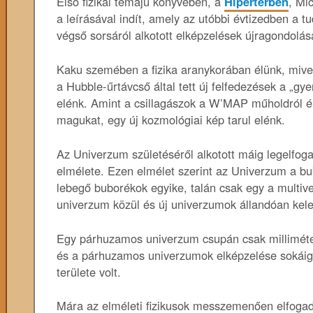
Első fizikai témájú könyvében, a
Hipertérben
, Mi
a leírásával indít, amely az utóbbi évtizedben a 
végső sorsáról alkotott elképzelések újragondolás
Kaku szemében a fizika aranykorában élünk, mi
a Hubble-űrtávcső által tett új felfedezések a „g
elénk. Amint a csillagászok a W’MAP műholdról é
magukat, egy új kozmológiai kép tarul elénk.
Az Univerzum születéséről alkotott máig legelfog
elmélete. Ezen elmélet szerint az Univerzum a b
lebegő buborékok egyike, talán csak egy a multiv
univerzum közül és új univerzumok állandóan kel
Egy párhuzamos univerzum csupán csak milliméter
és a párhuzamos univerzumok elképzelése sokáig 
területe volt.
Mára az elméleti fizikusok messzemenően elfogadj