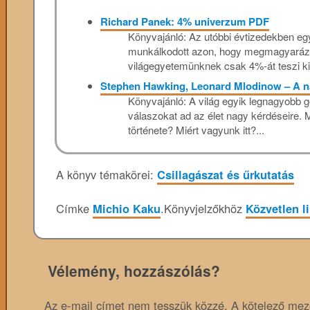
Richard Panek: 4% univerzum PDF
Könyvajánló: Az utóbbi évtizedekben e
munkálkodott azon, hogy megmagyarázza
világegyetemünknek csak 4%-át teszi ki 
Stephen Hawking, Leonard Mlodinow – A n
Könyvajánló: A világ egyik legnagyobb 
válaszokat ad az élet nagy kérdéseire.
története? Miért vagyunk itt?...
A könyv témakörei:
Csillagászat és űrkutatás
Címke
Michio Kaku
.
Könyvjelzőkhöz
Közvetlen l
Vélemény, hozzászólás?
Az e-mail címet nem tesszük közzé.
A kötelező me