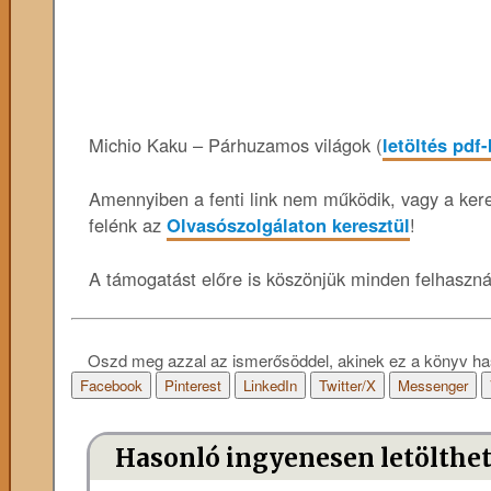
Michio Kaku – Párhuzamos világok (
letöltés pdf
Amennyiben a fenti link nem működik, vagy a keres
felénk az
Olvasószolgálaton keresztül
!
A támogatást előre is köszönjük minden felhaszn
Oszd meg azzal az ismerősöddel, akinek ez a könyv ha
Facebook
Pinterest
LinkedIn
Twitter/X
Messenger
Hasonló ingyenesen letölthe