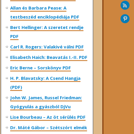
Allan és Barbara Pease: A
testbeszéd enciklopédiája PDF
Bert Hellinger: A ​szeretet rendje
PDF
Carl R. Rogers: Valakivé válni PDF
Elisabeth Haich: Beavatás I.-II. PDF
Eric Berne – Sorskönyv PDF
H. P. Blavatsky: A Csend Hangja
(PDF)
John W. James, Russel Friedman:
Gyógyulás a gyászból DjVu
Lise Bourbeau – Az öt sérülés PDF
Dr. Máté Gábor – Szétszórt elmék