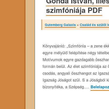
Gonda István, Illé
szimfóniája PDF
Gutemberg Galaxis
»
Család és szülői l
Könyvajánló: „Szimfónia – a zene ék
egyre mélyülő felépítése négy tételb
Motívumok egyre gazdagabb összhang
formán belül. Az élet szimfóniája az
csodás, angyali összhangot az Igazs
Igazság Jóságot szül. S a Jóságból k
bizonyítéka, a Szépség….
Belelapo