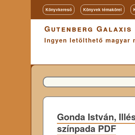
Könyvkereső
Könyvek témakörei
Gutenberg Galaxis
Ingyen letölthető magyar 
Gonda István, Illés
színpada PDF