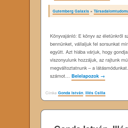
Gutemberg Galaxis
»
Társadalomtudom
Könyvajánló: E könyv az életünkről s
bennünket, vállaljuk fel sorsunkat m
együtt. Azt hiába várjuk, hogy gondj
viszonyulunk hozzájuk, az rajtunk mú
megváltoztatnunk – a látásmódunkat. 
számot…
Belelapozok
→
Címke
Gonda István
,
Illés Csilla