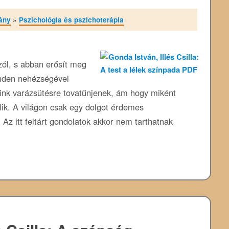
ány
»
Pszichológia és pszichoterápia
zól, s abban erősít meg
inden nehézségével
aink varázsütésre tovatűnjenek, ám hogy miként
lik. A világon csak egy dolgot érdemes
Az itt feltárt gondolatok akkor nem tarthatnak