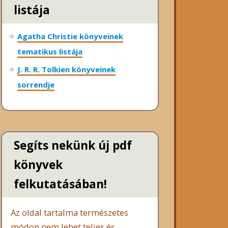
listája
Agatha Christie könyveinek
tematikus listája
J. R. R. Tolkien könyveinek
sorrendje
Segíts nekünk új pdf
könyvek
felkutatásában!
Az oldal tartalma természetes
módon nem lehet teljes és