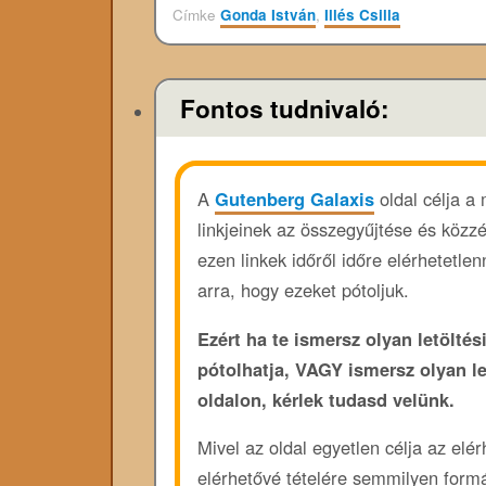
Címke
Gonda István
,
Illés Csilla
Fontos tudnivaló:
A
Gutenberg Galaxis
oldal célja a
linkjeinek az összegyűjtése és közz
ezen linkek időről időre elérhetetl
arra, hogy ezeket pótoljuk.
Ezért ha te ismersz olyan letöltési
pótolhatja, VAGY ismersz olyan l
oldalon, kérlek tudasd velünk.
Mivel az oldal egyetlen célja az elé
elérhetővé tételére semmilyen form