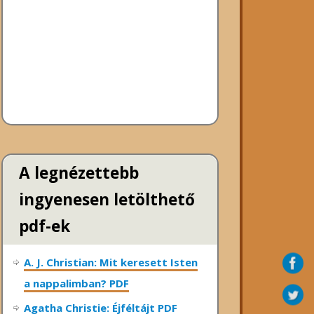
A legnézettebb
ingyenesen letölthető
pdf-ek
A. J. Christian: Mit keresett Isten
a nappalimban? PDF
Agatha Christie: Éjféltájt PDF