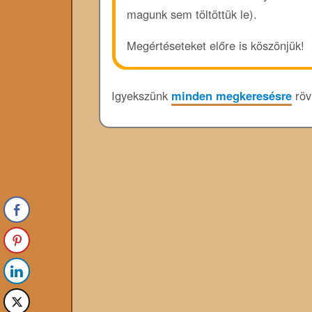
magunk sem töltöttük le).
Megértéseteket előre is köszönjük!
Igyekszünk
minden megkeresésre
rövi