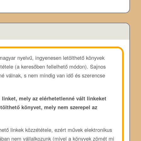
 magyar nyelvű, ingyenesen letölthető könyvek
ététele (a keresőben fellelhető módon). Sajnos
enné válnak, s nem mindig van idő és szerencse
 linket, mely az elérhetetlenné vált linkeket
etölthető könyvet, mely nem szerepel az
rhető linkek közzététele, ezért művek elektronikus
ában nem vállalkozunk (mivel a könyvek zömét mi