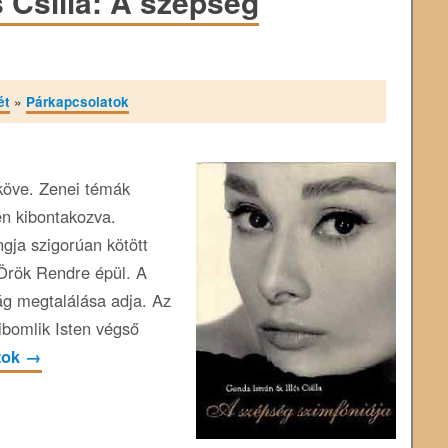
s Csilla: A szépség
ét
»
Párkapcsolatok
köve. Zenei témák
en kibontakozva.
ja szigorúan kötött
 Örök Rendre épül. A
ág megtalálása adja. Az
ibomlik Isten végső
zok
→