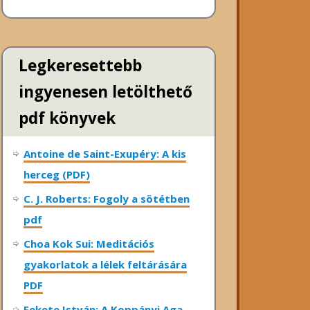
Legkeresettebb
ingyenesen letölthető
pdf könyvek
Antoine de Saint-Exupéry: A kis
herceg (PDF)
C. J. Roberts: Fogoly a sötétben
pdf
Choa Kok Sui: Meditációs
gyakorlatok a lélek feltárására
PDF
Fekete István: A Koppányi Aga