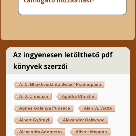
támogató hozzáállást!
Az ingyenesen letölthető pdf
könyvek szerzői
A. C. Bhaktivedānta Swāmī Prabhupāda
A. J. Christian
Agatha Christie
Agnes Golenya Purisaca
Alan W. Watts
Albert Györgyi
Alexander Oakwood
Alexandra Adornetto
Alister Mcgrath