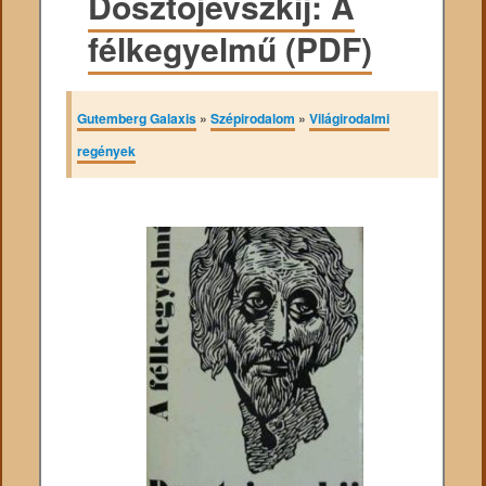
Dosztojevszkij: A
félkegyelmű (PDF)
Gutemberg Galaxis
»
Szépirodalom
»
Világirodalmi
regények