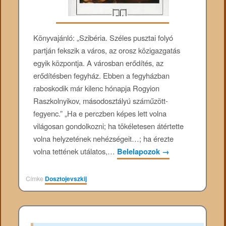
Könyvajánló: „Szibéria. Széles pusztai folyó
partján fekszik a város, az orosz közigazgatás
egyik központja. A városban erődítés, az
erődítésben fegyház. Ebben a fegyházban
raboskodik már kilenc hónapja Rogyion
Raszkolnyikov, másodosztályú száműzött-
fegyenc.” „Ha e perczben képes lett volna
világosan gondolkozni; ha tökéletesen átértette
volna helyzetének nehézségeit…; ha érezte
volna tettének utálatos,…
Belelapozok
→
Címke
Dosztojevszkij