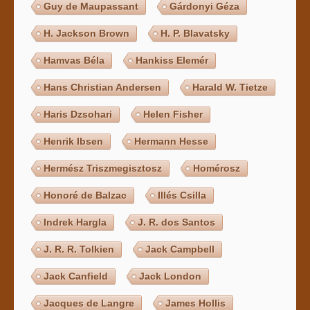
Guy de Maupassant
Gárdonyi Géza
H. Jackson Brown
H. P. Blavatsky
Hamvas Béla
Hankiss Elemér
Hans Christian Andersen
Harald W. Tietze
Haris Dzsohari
Helen Fisher
Henrik Ibsen
Hermann Hesse
Hermész Triszmegisztosz
Homérosz
Honoré de Balzac
Illés Csilla
Indrek Hargla
J. R. dos Santos
J. R. R. Tolkien
Jack Campbell
Jack Canfield
Jack London
Jacques de Langre
James Hollis