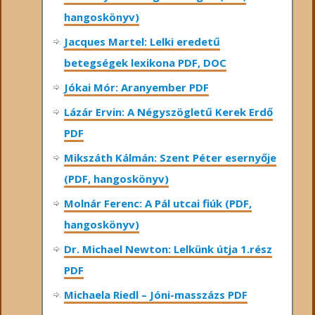
hangoskönyv)
Jacques Martel: Lelki eredetű
betegségek lexikona PDF, DOC
Jókai Mór: Aranyember PDF
Lázár Ervin: A Négyszögletű Kerek Erdő
PDF
Mikszáth Kálmán: Szent Péter esernyője
(PDF, hangoskönyv)
Molnár Ferenc: A Pál utcai fiúk (PDF,
hangoskönyv)
Dr. Michael Newton: Lelkünk útja 1.rész
PDF
Michaela Riedl – Jóni-masszázs PDF