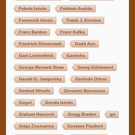
Fekete István
Feldmár András
Ferencsik István
Frank J. Kinslow
Franz Bardon
Franz Kafka
Friedrich Dürrenmatt
Gadd Ann
Gael Lindenfield
Ganésha
George Bernard Shaw
Georg Kühlewind
Gerald G. Jampolsky
Gerlinde Ortner
Gertrud Hirschi
Giovanni Boccaccio
Gogol
Gonda István
Graham Hancock
Gregg Braden
gri
Griga Zsuzsanna
Gustave Flaubert