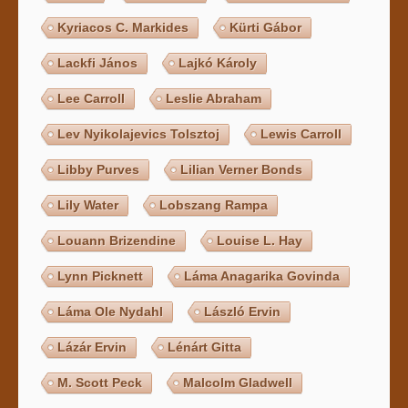
Kyriacos C. Markides
Kürti Gábor
Lackfi János
Lajkó Károly
Lee Carroll
Leslie Abraham
Lev Nyikolajevics Tolsztoj
Lewis Carroll
Libby Purves
Lilian Verner Bonds
Lily Water
Lobszang Rampa
Louann Brizendine
Louise L. Hay
Lynn Picknett
Láma Anagarika Govinda
Láma Ole Nydahl
László Ervin
Lázár Ervin
Lénárt Gitta
M. Scott Peck
Malcolm Gladwell