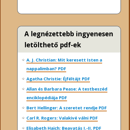
A legnézettebb ingyenesen
letölthető pdf-ek
A. J. Christian: Mit keresett Isten a
nappalimban? PDF
Agatha Christie: Éjféltájt PDF
Allan és Barbara Pease: A testbeszéd
enciklopédiája PDF
Bert Hellinger: A ​szeretet rendje PDF
Carl R. Rogers: Valakivé válni PDF
Elisabeth Haich: Beavatás I.-II. PDF