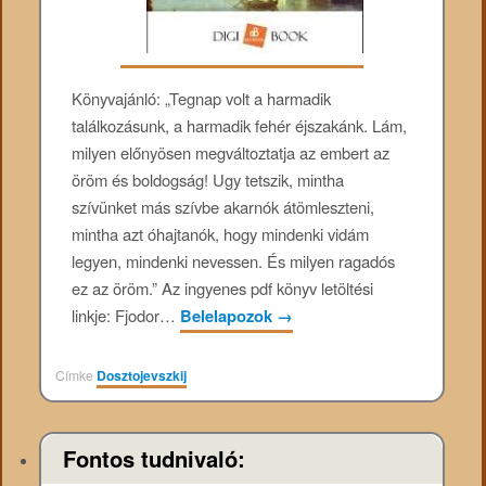
Könyvajánló: „Tegnap volt a harmadik
találkozásunk, a harmadik fehér éjszakánk. Lám,
milyen előnyösen megváltoztatja az embert az
öröm és boldogság! Ugy tetszik, mintha
szívünket más szívbe akarnók átömleszteni,
mintha azt óhajtanók, hogy mindenki vidám
legyen, mindenki nevessen. És milyen ragadós
ez az öröm.” Az ingyenes pdf könyv letöltési
linkje: Fjodor…
Belelapozok
→
Címke
Dosztojevszkij
Fontos tudnivaló: