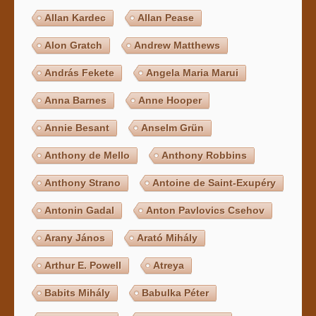
Allan Kardec
Allan Pease
Alon Gratch
Andrew Matthews
András Fekete
Angela Maria Marui
Anna Barnes
Anne Hooper
Annie Besant
Anselm Grün
Anthony de Mello
Anthony Robbins
Anthony Strano
Antoine de Saint-Exupéry
Antonin Gadal
Anton Pavlovics Csehov
Arany János
Arató Mihály
Arthur E. Powell
Atreya
Babits Mihály
Babulka Péter