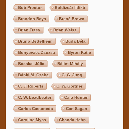
Bob Proctor
Boldizsár Ildikó
Brandon Bays
Brené Brown
Brian Tracy
Brian Weiss
Bruno Bettelheim
Buda Béla
Bunyevácz Zsuzsa
Byron Katie
Bácskai Júlia
Bálint Mihály
Bánki M. Csaba
C. G. Jung
C. J. Roberts
C. W. Gortner
C. W. Leadbeater
Cara Hunter
Carlos Castaneda
Carl Sagan
Caroline Myss
Chanda Hahn