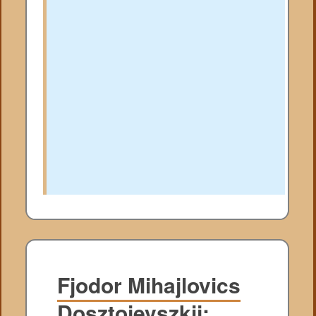
Fjodor Mihajlovics
Dosztojevszkij: