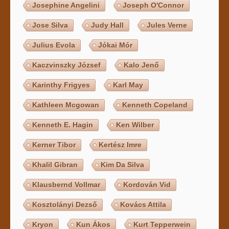
Josephine Angelini
Joseph O'Connor
Jose Silva
Judy Hall
Jules Verne
Julius Evola
Jókai Mór
Kaczvinszky József
Kalo Jenő
Karinthy Frigyes
Karl May
Kathleen Mcgowan
Kenneth Copeland
Kenneth E. Hagin
Ken Wilber
Kerner Tibor
Kertész Imre
Khalil Gibran
Kim Da Silva
Klausbernd Vollmar
Kordován Vid
Kosztolányi Dezső
Kovács Attila
Kryon
Kun Ákos
Kurt Tepperwein