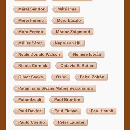
Márai Sándor
Máté Imre
Mérei Ferenc
Mérő László
Móra Ferenc
Móricz Zsigmond
Müller Péter
Napoleon Hill
Neale Donald Walsch
Nemere István
Nicola Cornick
Octavia E. Butler
Oliver Sacks
Osho
Paksi Zoltán
Paramhans Swami Maheshwarananda
Patandzsali
Paul Brunton
Paul Davies
Paul Ekman
Paul Hauck
Paulo Coelho
Peter Lauster