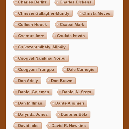
Charles Berlitz
Charles Dickens
Chrissie Gallagher-Mundy
Christa Meves
Colleen Houck
Csabai Márk
Csernus Imre
Csukás István
Csíkszentmihályi Mihály
Csögyal Namkhai Norbu
Csögyam Trungpa
Dale Carnegie
Dan Ariely
Dan Brown
Daniel Goleman
Daniel N. Stern
Dan Millman
Dante Alighieri
Darynda Jones
Daubner Béla
David Icke
David R. Hawkins