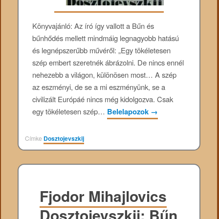
Könyvajánló: Az író így vallott a Bűn és
bűnhődés mellett mindmáig legnagyobb hatású
és legnépszerűbb művéről: „Egy tökéletesen
szép embert szeretnék ábrázolni. De nincs ennél
nehezebb a világon, különösen most… A szép
az eszményi, de se a mi eszményünk, se a
civilizált Európáé nincs még kidolgozva. Csak
egy tökéletesen szép…
Belelapozok
→
Címke
Dosztojevszkij
Fjodor Mihajlovics
Dosztojevszkij: Bűn