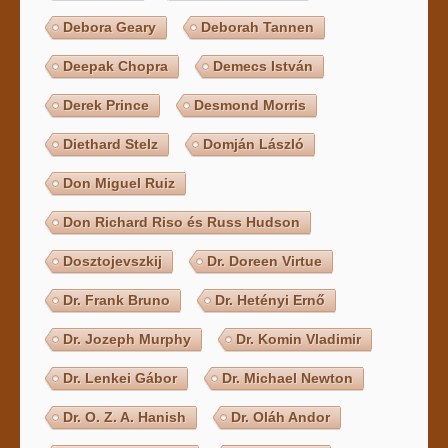
Debora Geary
Deborah Tannen
Deepak Chopra
Demecs István
Derek Prince
Desmond Morris
Diethard Stelz
Domján László
Don Miguel Ruiz
Don Richard Riso és Russ Hudson
Dosztojevszkij
Dr. Doreen Virtue
Dr. Frank Bruno
Dr. Hetényi Ernő
Dr. Jozeph Murphy
Dr. Komin Vladimir
Dr. Lenkei Gábor
Dr. Michael Newton
Dr. O. Z. A. Hanish
Dr. Oláh Andor