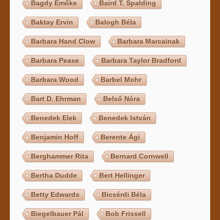
Bagdy Emőke
Baird T. Spalding
Baktay Ervin
Balogh Béla
Barbara Hand Clow
Barbara Marcainak
Barbara Pease
Barbara Taylor Bradford
Barbara Wood
Barbel Mohr
Bart D. Ehrman
Belső Nóra
Benedek Elek
Benedek István
Benjamin Hoff
Berente Ági
Berghammer Rita
Bernard Cornwell
Bertha Dudde
Bert Hellinger
Betty Edwards
Bicsérdi Béla
Biegelbauer Pál
Bob Frissell