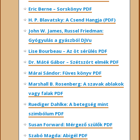
Eric Berne – Sorskönyv PDF
H. P. Blavatsky: A Csend Hangja (PDF)
John W. James, Russel Friedman:
Gyógyulás a gyászból DjVu
Lise Bourbeau – Az öt sérülés PDF
Dr. Máté Gábor – Szétszórt elmék PDF
Márai Sándor: Füves könyv PDF
Marshall B. Rosenberg: A szavak ablakok
vagy falak PDF
Ruediger Dahlke: A betegség mint
szimbólum PDF
Susan Forward: Mérgező szülők PDF
Szabó Magda: Abigél PDF