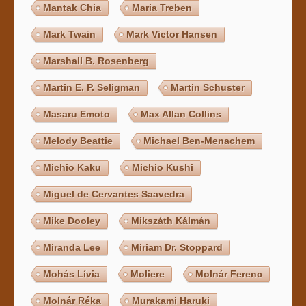
Mantak Chia
Maria Treben
Mark Twain
Mark Victor Hansen
Marshall B. Rosenberg
Martin E. P. Seligman
Martin Schuster
Masaru Emoto
Max Allan Collins
Melody Beattie
Michael Ben-Menachem
Michio Kaku
Michio Kushi
Miguel de Cervantes Saavedra
Mike Dooley
Mikszáth Kálmán
Miranda Lee
Miriam Dr. Stoppard
Mohás Lívia
Moliere
Molnár Ferenc
Molnár Réka
Murakami Haruki