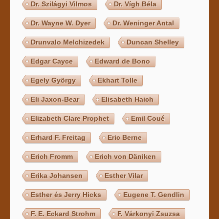
Dr. Szilágyi Vilmos
Dr. Vígh Béla
Dr. Wayne W. Dyer
Dr. Weninger Antal
Drunvalo Melchizedek
Duncan Shelley
Edgar Cayce
Edward de Bono
Egely György
Ekhart Tolle
Eli Jaxon-Bear
Elisabeth Haich
Elizabeth Clare Prophet
Emil Coué
Erhard F. Freitag
Eric Berne
Erich Fromm
Erich von Däniken
Erika Johansen
Esther Vilar
Esther és Jerry Hicks
Eugene T. Gendlin
F. E. Eckard Strohm
F. Várkonyi Zsuzsa