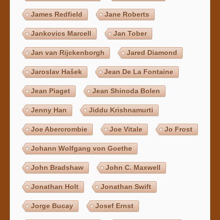
James Redfield
Jane Roberts
Jankovics Marcell
Jan Tober
Jan van Rijckenborgh
Jared Diamond
Jaroslav Hašek
Jean De La Fontaine
Jean Piaget
Jean Shinoda Bolen
Jenny Han
Jiddu Krishnamurti
Joe Abercrombie
Joe Vitale
Jo Frost
Johann Wolfgang von Goethe
John Bradshaw
John C. Maxwell
Jonathan Holt
Jonathan Swift
Jorge Bucay
Josef Ernst