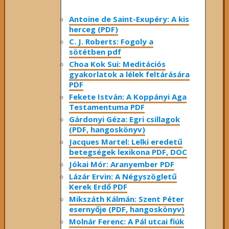
Antoine de Saint-Exupéry: A kis
herceg (PDF)
C. J. Roberts: Fogoly a
sötétben pdf
Choa Kok Sui: Meditációs
gyakorlatok a lélek feltárására
PDF
Fekete István: A Koppányi Aga
Testamentuma PDF
Gárdonyi Géza: Egri csillagok
(PDF, hangoskönyv)
Jacques Martel: Lelki eredetű
betegségek lexikona PDF, DOC
Jókai Mór: Aranyember PDF
Lázár Ervin: A Négyszögletű
Kerek Erdő PDF
Mikszáth Kálmán: Szent Péter
esernyője (PDF, hangoskönyv)
Molnár Ferenc: A Pál utcai fiúk