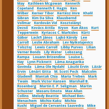
May
Kathleen Mcgowan
Kenneth
Copeland
Kenneth E. Hagin
Ken
Wilber
Kerner Tibor
Kertész Imre
Khalil
Gibran
Kim Da Silva
Klausbernd
Vollmar
Kordován Vid
Kosztolányi
Dezső
Kovács Attila
Kryon
Kun Ákos
Kurt
Tepperwein
Kyriacos C. Markides
Kürti
Gábor
Lackfi János
Lajkó Károly
Lee
Carroll
Leslie Abraham
Lev Nyikolajevics
Tolsztoj
Lewis Carroll
Libby Purves
Lilian
Verner Bonds
Lily Water
Lobszang
Rampa
Louann Brizendine
Louise L.
Hay
Lynn Picknett
Láma Anagarika
Govinda
Láma Ole Nydahl
László Ervin
Lázár
Ervin
Lénárt Gitta
M. Scott Peck
Malcolm
Gladwell
Mantak Chia
Maria Treben
Mark
Twain
Mark Victor Hansen
Marshall B.
Rosenberg
Martin E. P. Seligman
Martin
Schuster
Masaru Emoto
Max Allan
Collins
Melody Beattie
Michael Ben-
Menachem
Michio Kaku
Michio
Kushi
Miguel de Cervantes Saavedra
Mike