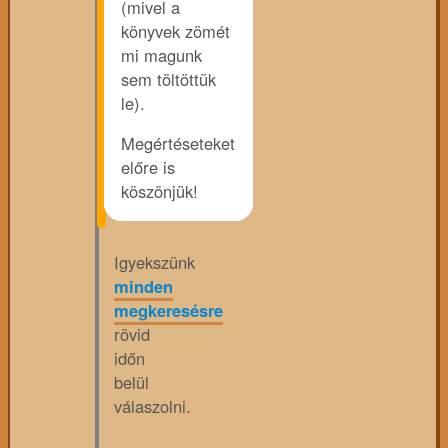
(mivel a
könyvek zömét
mi magunk
sem töltöttük
le).
Megértéseteket
előre is
köszönjük!
Igyekszünk
minden
megkeresésre
rövid
időn
belül
válaszolni.