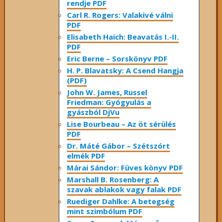
rendje PDF
Carl R. Rogers: Valakivé válni
PDF
Elisabeth Haich: Beavatás I.-II.
PDF
Eric Berne – Sorskönyv PDF
H. P. Blavatsky: A Csend Hangja
(PDF)
John W. James, Russel
Friedman: Gyógyulás a
gyászból DjVu
Lise Bourbeau – Az öt sérülés
PDF
Dr. Máté Gábor – Szétszórt
elmék PDF
Márai Sándor: Füves könyv PDF
Marshall B. Rosenberg: A
szavak ablakok vagy falak PDF
Ruediger Dahlke: A betegség
mint szimbólum PDF