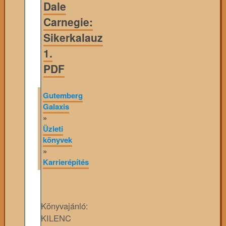
Dale
Carnegie:
Sikerkalauz
1.
PDF
Gutemberg
Galaxis
»
Üzleti
könyvek
»
Karrierépítés
Könyvajánló:
KILENC