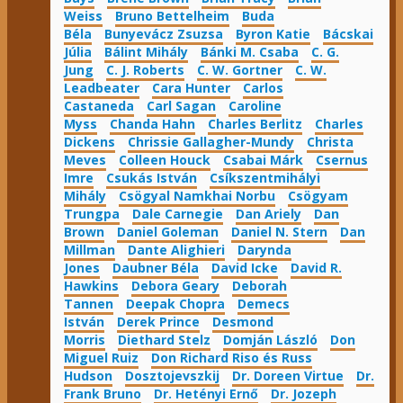
Weiss
Bruno Bettelheim
Buda
Béla
Bunyevácz Zsuzsa
Byron Katie
Bácskai
Júlia
Bálint Mihály
Bánki M. Csaba
C. G.
Jung
C. J. Roberts
C. W. Gortner
C. W.
Leadbeater
Cara Hunter
Carlos
Castaneda
Carl Sagan
Caroline
Myss
Chanda Hahn
Charles Berlitz
Charles
Dickens
Chrissie Gallagher-Mundy
Christa
Meves
Colleen Houck
Csabai Márk
Csernus
Imre
Csukás István
Csíkszentmihályi
Mihály
Csögyal Namkhai Norbu
Csögyam
Trungpa
Dale Carnegie
Dan Ariely
Dan
Brown
Daniel Goleman
Daniel N. Stern
Dan
Millman
Dante Alighieri
Darynda
Jones
Daubner Béla
David Icke
David R.
Hawkins
Debora Geary
Deborah
Tannen
Deepak Chopra
Demecs
István
Derek Prince
Desmond
Morris
Diethard Stelz
Domján László
Don
Miguel Ruiz
Don Richard Riso és Russ
Hudson
Dosztojevszkij
Dr. Doreen Virtue
Dr.
Frank Bruno
Dr. Hetényi Ernő
Dr. Jozeph