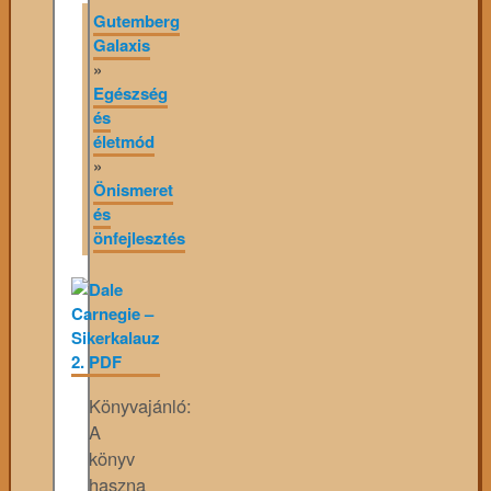
Gutemberg
Galaxis
»
Egészség
és
életmód
»
Önismeret
és
önfejlesztés
Könyvajánló:
A
könyv
haszna