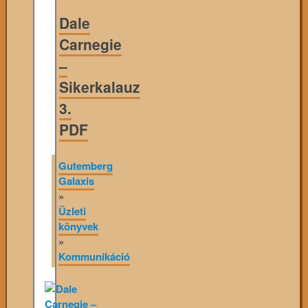
Dale
Carnegie
–
Sikerkalauz
3.
PDF
Gutemberg
Galaxis
»
Üzleti
könyvek
»
Kommunikáció