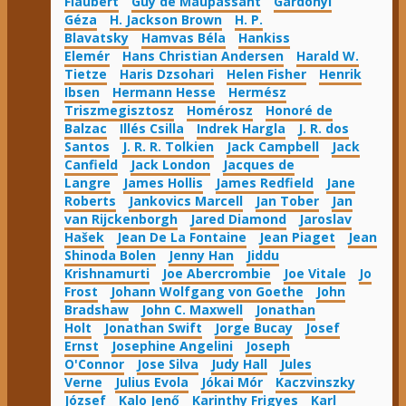
Flaubert
Guy de Maupassant
Gárdonyi
Géza
H. Jackson Brown
H. P.
Blavatsky
Hamvas Béla
Hankiss
Elemér
Hans Christian Andersen
Harald W.
Tietze
Haris Dzsohari
Helen Fisher
Henrik
Ibsen
Hermann Hesse
Hermész
Triszmegisztosz
Homérosz
Honoré de
Balzac
Illés Csilla
Indrek Hargla
J. R. dos
Santos
J. R. R. Tolkien
Jack Campbell
Jack
Canfield
Jack London
Jacques de
Langre
James Hollis
James Redfield
Jane
Roberts
Jankovics Marcell
Jan Tober
Jan
van Rijckenborgh
Jared Diamond
Jaroslav
Hašek
Jean De La Fontaine
Jean Piaget
Jean
Shinoda Bolen
Jenny Han
Jiddu
Krishnamurti
Joe Abercrombie
Joe Vitale
Jo
Frost
Johann Wolfgang von Goethe
John
Bradshaw
John C. Maxwell
Jonathan
Holt
Jonathan Swift
Jorge Bucay
Josef
Ernst
Josephine Angelini
Joseph
O'Connor
Jose Silva
Judy Hall
Jules
Verne
Julius Evola
Jókai Mór
Kaczvinszky
József
Kalo Jenő
Karinthy Frigyes
Karl