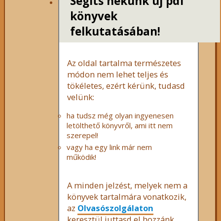
Segíts nekünk új pdf
könyvek
felkutatásában!
Az oldal tartalma természetes
módon nem lehet teljes és
tökéletes, ezért kérünk, tudasd
velünk:
ha tudsz még olyan ingyenesen
letölthető könyvről, ami itt nem
szerepel!
vagy ha egy link már nem
működik!
A minden jelzést, melyek nem a
könyvek tartalmára vonatkozik,
az
Olvasószolgálaton
keresztül juttasd el hozzánk,