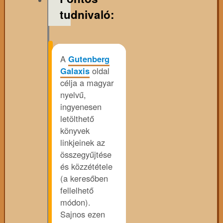
tudnivaló:
A
Gutenberg
Galaxis
oldal
célja a magyar
nyelvű,
ingyenesen
letölthető
könyvek
linkjeinek az
összegyűjtése
és közzététele
(a keresőben
fellelhető
módon).
Sajnos ezen