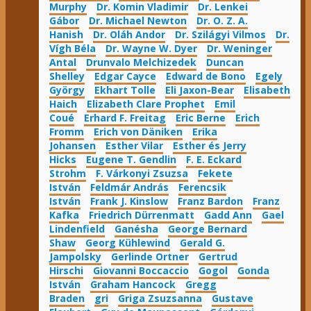
Murphy
Dr. Komin Vladimir
Dr. Lenkei
Gábor
Dr. Michael Newton
Dr. O. Z. A.
Hanish
Dr. Oláh Andor
Dr. Szilágyi Vilmos
Dr.
Vígh Béla
Dr. Wayne W. Dyer
Dr. Weninger
Antal
Drunvalo Melchizedek
Duncan
Shelley
Edgar Cayce
Edward de Bono
Egely
György
Ekhart Tolle
Eli Jaxon-Bear
Elisabeth
Haich
Elizabeth Clare Prophet
Emil
Coué
Erhard F. Freitag
Eric Berne
Erich
Fromm
Erich von Däniken
Erika
Johansen
Esther Vilar
Esther és Jerry
Hicks
Eugene T. Gendlin
F. E. Eckard
Strohm
F. Várkonyi Zsuzsa
Fekete
István
Feldmár András
Ferencsik
István
Frank J. Kinslow
Franz Bardon
Franz
Kafka
Friedrich Dürrenmatt
Gadd Ann
Gael
Lindenfield
Ganésha
George Bernard
Shaw
Georg Kühlewind
Gerald G.
Jampolsky
Gerlinde Ortner
Gertrud
Hirschi
Giovanni Boccaccio
Gogol
Gonda
István
Graham Hancock
Gregg
Braden
gri
Griga Zsuzsanna
Gustave