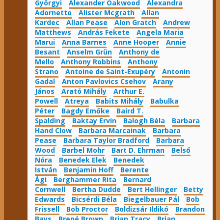
Györgyi
Alexander Oakwood
Alexandra
Adornetto
Alister Mcgrath
Allan
Kardec
Allan Pease
Alon Gratch
Andrew
Matthews
András Fekete
Angela Maria
Marui
Anna Barnes
Anne Hooper
Annie
Besant
Anselm Grün
Anthony de
Mello
Anthony Robbins
Anthony
Strano
Antoine de Saint-Exupéry
Antonin
Gadal
Anton Pavlovics Csehov
Arany
János
Arató Mihály
Arthur E.
Powell
Atreya
Babits Mihály
Babulka
Péter
Bagdy Emőke
Baird T.
Spalding
Baktay Ervin
Balogh Béla
Barbara
Hand Clow
Barbara Marcainak
Barbara
Pease
Barbara Taylor Bradford
Barbara
Wood
Barbel Mohr
Bart D. Ehrman
Belső
Nóra
Benedek Elek
Benedek
István
Benjamin Hoff
Berente
Ági
Berghammer Rita
Bernard
Cornwell
Bertha Dudde
Bert Hellinger
Betty
Edwards
Bicsérdi Béla
Biegelbauer Pál
Bob
Frissell
Bob Proctor
Boldizsár Ildikó
Brandon
Bays
Brené Brown
Brian Tracy
Brian