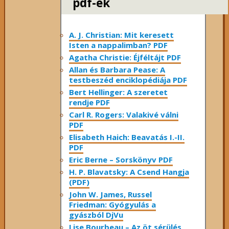
pdf-ek
A. J. Christian: Mit keresett
Isten a nappalimban? PDF
Agatha Christie: Éjféltájt PDF
Allan és Barbara Pease: A
testbeszéd enciklopédiája PDF
Bert Hellinger: A ​szeretet
rendje PDF
Carl R. Rogers: Valakivé válni
PDF
Elisabeth Haich: Beavatás I.-II.
PDF
Eric Berne – Sorskönyv PDF
H. P. Blavatsky: A Csend Hangja
(PDF)
John W. James, Russel
Friedman: Gyógyulás a
gyászból DjVu
Lise Bourbeau – Az öt sérülés