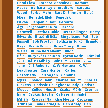
Hand Clow
Barbara Marcainak
Barbara
Pease
Barbara Taylor Bradford
Barbara
Wood
Barbel Mohr
Bart D. Ehrman
Belső
Nóra
Benedek Elek
Benedek
István
Benjamin Hoff
Berente
Ági
Berghammer Rita
Bernard
Cornwell
Bertha Dudde
Bert Hellinger
Betty
Edwards
Bicsérdi Béla
Biegelbauer Pál
Bob
Frissell
Bob Proctor
Boldizsár Ildikó
Brandon
Bays
Brené Brown
Brian Tracy
Brian
Weiss
Bruno Bettelheim
Buda
Béla
Bunyevácz Zsuzsa
Byron Katie
Bácskai
Júlia
Bálint Mihály
Bánki M. Csaba
C. G.
Jung
C. J. Roberts
C. W. Gortner
C. W.
Leadbeater
Cara Hunter
Carlos
Castaneda
Carl Sagan
Caroline
Myss
Chanda Hahn
Charles Berlitz
Charles
Dickens
Chrissie Gallagher-Mundy
Christa
Meves
Colleen Houck
Csabai Márk
Csernus
Imre
Csukás István
Csíkszentmihályi
Mihály
Csögyal Namkhai Norbu
Csögyam
Trungpa
Dale Carnegie
Dan Ariely
Dan