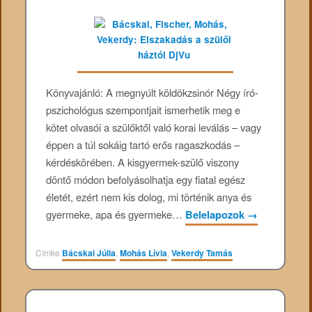
Könyvajánló: A megnyúlt köldökzsinór Négy író-
pszichológus szempontjait ismerhetik meg e
kötet olvasói a szülőktől való korai leválás – vagy
éppen a túl sokáig tartó erős ragaszkodás –
kérdéskörében. A kisgyermek-szülő viszony
döntő módon befolyásolhatja egy fiatal egész
életét, ezért nem kis dolog, mi történik anya és
gyermeke, apa és gyermeke…
Belelapozok
→
Címke
Bácskai Júlia
,
Mohás Lívia
,
Vekerdy Tamás