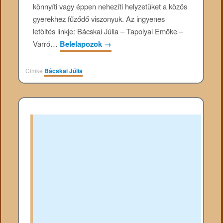
könnyíti vagy éppen nehezíti helyzetüket a közös
gyerekhez fűződő viszonyuk. Az ingyenes
letöltés linkje: Bácskai Júlia – Tapolyai Emőke –
Varró…
Belelapozok
→
Címke
Bácskai Júlia