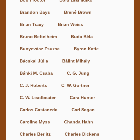
Bob Proctor
Boldizsár Ildikó
Brandon Bays
Brené Brown
Brian Tracy
Brian Weiss
Bruno Bettelheim
Buda Béla
Bunyevácz Zsuzsa
Byron Katie
Bácskai Júlia
Bálint Mihály
Bánki M. Csaba
C. G. Jung
C. J. Roberts
C. W. Gortner
C. W. Leadbeater
Cara Hunter
Carlos Castaneda
Carl Sagan
Caroline Myss
Chanda Hahn
Charles Berlitz
Charles Dickens