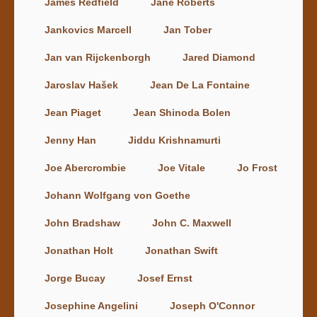
James Redfield
Jane Roberts
Jankovics Marcell
Jan Tober
Jan van Rijckenborgh
Jared Diamond
Jaroslav Hašek
Jean De La Fontaine
Jean Piaget
Jean Shinoda Bolen
Jenny Han
Jiddu Krishnamurti
Joe Abercrombie
Joe Vitale
Jo Frost
Johann Wolfgang von Goethe
John Bradshaw
John C. Maxwell
Jonathan Holt
Jonathan Swift
Jorge Bucay
Josef Ernst
Josephine Angelini
Joseph O'Connor