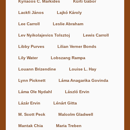
Kyriacos C. Markides
Kürti Gábor
Lackfi János
Lajkó Károly
Lee Carroll
Leslie Abraham
Lev Nyikolajevics Tolsztoj
Lewis Carroll
Libby Purves
Lilian Verner Bonds
Lily Water
Lobszang Rampa
Louann Brizendine
Louise L. Hay
Lynn Picknett
Láma Anagarika Govinda
Láma Ole Nydahl
László Ervin
Lázár Ervin
Lénárt Gitta
M. Scott Peck
Malcolm Gladwell
Mantak Chia
Maria Treben