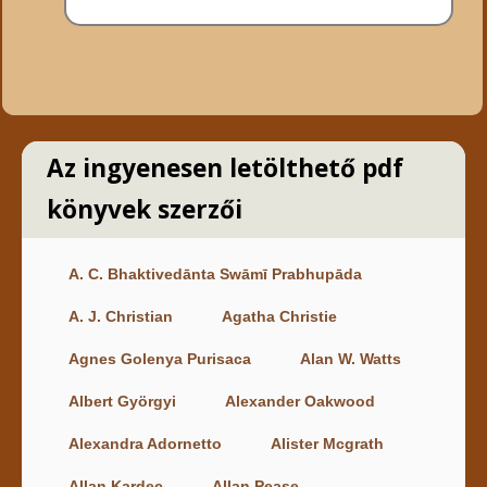
Az ingyenesen letölthető pdf
könyvek szerzői
A. C. Bhaktivedānta Swāmī Prabhupāda
A. J. Christian
Agatha Christie
Agnes Golenya Purisaca
Alan W. Watts
Albert Györgyi
Alexander Oakwood
Alexandra Adornetto
Alister Mcgrath
Allan Kardec
Allan Pease