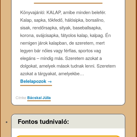
Könyvajánló: KALAP, ​​amibe minden belefér.
Kalap, sapka, tökfedő, hálósipka, borsalino,
sisak, rendőrsapka, sityak, baseballsapka,
korona, svájcisapka, fátyolos kalap, kalpag. Én
nemigen járok kalapban, de szeretem, mert
legyen bár nőies vagy férfias, sportos vag
elegáns – mindig más. Szeretem azokat a
dolgokat, amelyek mások tudnak lenni. Szeretem
azokat a tárgyakat, amelyekbe…
Belelapozok
→
Címke
Bácskai Júlia
Fontos tudnivaló: