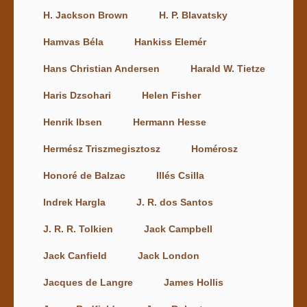
H. Jackson Brown
H. P. Blavatsky
Hamvas Béla
Hankiss Elemér
Hans Christian Andersen
Harald W. Tietze
Haris Dzsohari
Helen Fisher
Henrik Ibsen
Hermann Hesse
Hermész Triszmegisztosz
Homérosz
Honoré de Balzac
Illés Csilla
Indrek Hargla
J. R. dos Santos
J. R. R. Tolkien
Jack Campbell
Jack Canfield
Jack London
Jacques de Langre
James Hollis