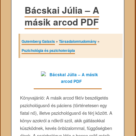
Bácskai Júlia – A
másik arcod PDF
Gutemberg Galaxis
»
Társadalomtudomány
»
Pszichológia és pszichoterápia
Könyvajánló: A másik arcod fiktív beszélgetés
pszichológusnő és páciens (történetesen egy
fiatal nő), illetve pszichológusnő és férj között. A
könyv azokról a nőkről szól, akik gátlásokkal
küszködnek, kevés önbizalommal, függőségben
élnek. A pszichológus látja a benne rejlő másik