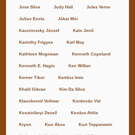
Jose Silva
Judy Hall
Jules Verne
Julius Evola
Jókai Mór
Kaczvinszky József
Kalo Jenő
Karinthy Frigyes
Karl May
Kathleen Mcgowan
Kenneth Copeland
Kenneth E. Hagin
Ken Wilber
Kerner Tibor
Kertész Imre
Khalil Gibran
Kim Da Silva
Klausbernd Vollmar
Kordován Vid
Kosztolányi Dezső
Kovács Attila
Kryon
Kun Ákos
Kurt Tepperwein