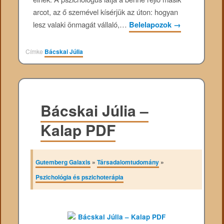
arcot, az ő szemével kísérjük az úton: hogyan
lesz valaki önmagát vállaló,…
Belelapozok
→
Címke
Bácskai Júlia
Bácskai Júlia –
Kalap PDF
Gutemberg Galaxis
»
Társadalomtudomány
»
Pszichológia és pszichoterápia