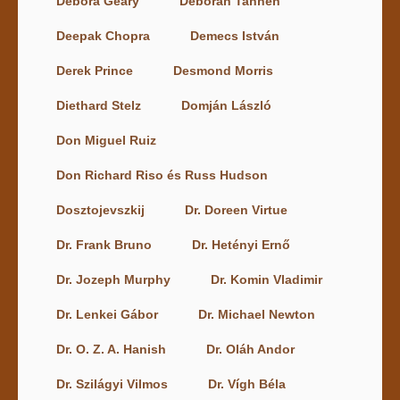
Debora Geary
Deborah Tannen
Deepak Chopra
Demecs István
Derek Prince
Desmond Morris
Diethard Stelz
Domján László
Don Miguel Ruiz
Don Richard Riso és Russ Hudson
Dosztojevszkij
Dr. Doreen Virtue
Dr. Frank Bruno
Dr. Hetényi Ernő
Dr. Jozeph Murphy
Dr. Komin Vladimir
Dr. Lenkei Gábor
Dr. Michael Newton
Dr. O. Z. A. Hanish
Dr. Oláh Andor
Dr. Szilágyi Vilmos
Dr. Vígh Béla