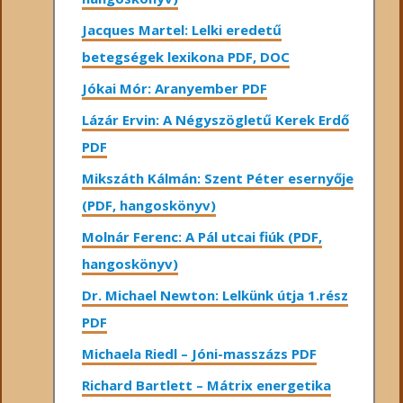
Jacques Martel: Lelki eredetű
betegségek lexikona PDF, DOC
Jókai Mór: Aranyember PDF
Lázár Ervin: A Négyszögletű Kerek Erdő
PDF
Mikszáth Kálmán: Szent Péter esernyője
(PDF, hangoskönyv)
Molnár Ferenc: A Pál utcai fiúk (PDF,
hangoskönyv)
Dr. Michael Newton: Lelkünk útja 1.rész
PDF
Michaela Riedl – Jóni-masszázs PDF
Richard Bartlett – Mátrix energetika