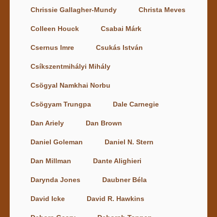
Chrissie Gallagher-Mundy
Christa Meves
Colleen Houck
Csabai Márk
Csernus Imre
Csukás István
Csíkszentmihályi Mihály
Csögyal Namkhai Norbu
Csögyam Trungpa
Dale Carnegie
Dan Ariely
Dan Brown
Daniel Goleman
Daniel N. Stern
Dan Millman
Dante Alighieri
Darynda Jones
Daubner Béla
David Icke
David R. Hawkins