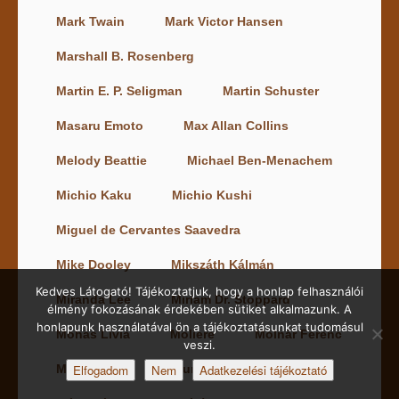
Mark Twain
Mark Victor Hansen
Marshall B. Rosenberg
Martin E. P. Seligman
Martin Schuster
Masaru Emoto
Max Allan Collins
Melody Beattie
Michael Ben-Menachem
Michio Kaku
Michio Kushi
Miguel de Cervantes Saavedra
Mike Dooley
Mikszáth Kálmán
Kedves Látogató! Tájékoztatjuk, hogy a honlap felhasználói
Miranda Lee
Miriam Dr. Stoppard
élmény fokozásának érdekében sütiket alkalmazunk. A
honlapunk használatával ön a tájékoztatásunkat tudomásul
Mohás Lívia
Moliere
Molnár Ferenc
veszi.
Molnár Réka
Elfogadom
Nem
Murakami Haruki
Adatkezelési tájékoztató