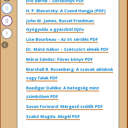
Eric Berne – Sorskönyv PDF
H. P. Blavatsky: A Csend Hangja (PDF)
John W. James, Russel Friedman:
Gyógyulás a gyászból DjVu
Lise Bourbeau – Az öt sérülés PDF
Dr. Máté Gábor – Szétszórt elmék PDF
Márai Sándor: Füves könyv PDF
Marshall B. Rosenberg: A szavak ablakok
vagy falak PDF
Ruediger Dahlke: A betegség mint
szimbólum PDF
Susan Forward: Mérgező szülők PDF
Szabó Magda: Abigél PDF