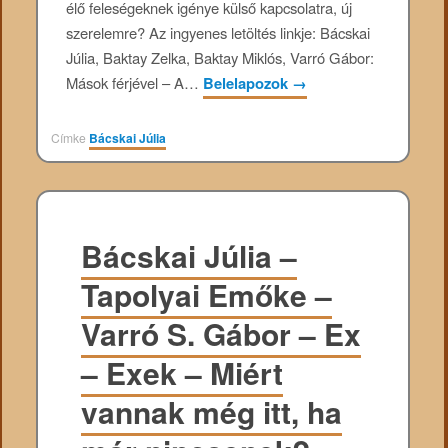
élő feleségeknek igénye külső kapcsolatra, új
szerelemre? Az ingyenes letöltés linkje: Bácskai
Júlia, Baktay Zelka, Baktay Miklós, Varró Gábor:
Mások férjével – A…
Belelapozok
→
Címke
Bácskai Júlia
Bácskai Júlia –
Tapolyai Emőke –
Varró S. Gábor – Ex
– Exek – Miért
vannak még itt, ha