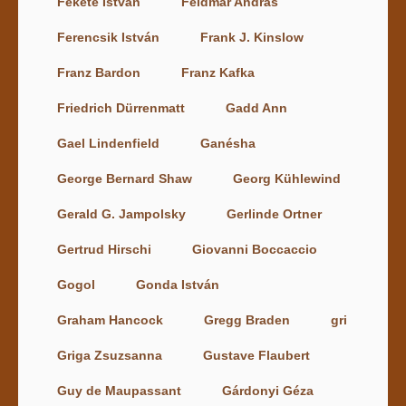
Fekete István
Feldmár András
Ferencsik István
Frank J. Kinslow
Franz Bardon
Franz Kafka
Friedrich Dürrenmatt
Gadd Ann
Gael Lindenfield
Ganésha
George Bernard Shaw
Georg Kühlewind
Gerald G. Jampolsky
Gerlinde Ortner
Gertrud Hirschi
Giovanni Boccaccio
Gogol
Gonda István
Graham Hancock
Gregg Braden
gri
Griga Zsuzsanna
Gustave Flaubert
Guy de Maupassant
Gárdonyi Géza