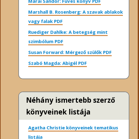
Márai Sándor: Füves könyv PDF
Marshall B. Rosenberg: A szavak ablakok
vagy falak PDF
Ruediger Dahlke: A betegség mint
szimbólum PDF
Susan Forward: Mérgező szülők PDF
Szabó Magda: Abigél PDF
Néhány ismertebb szerző
könyveinek listája
Agatha Christie könyveinek tematikus
listája