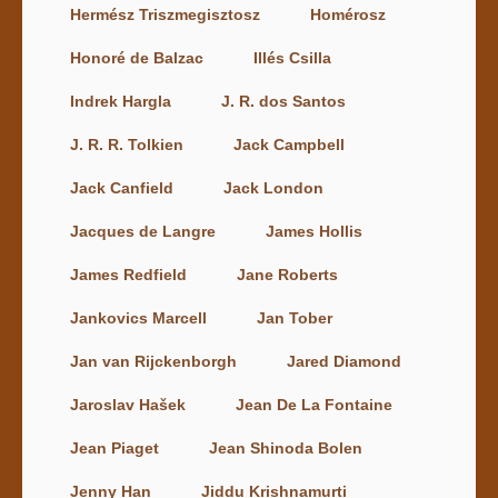
Hermész Triszmegisztosz
Homérosz
Honoré de Balzac
Illés Csilla
Indrek Hargla
J. R. dos Santos
J. R. R. Tolkien
Jack Campbell
Jack Canfield
Jack London
Jacques de Langre
James Hollis
James Redfield
Jane Roberts
Jankovics Marcell
Jan Tober
Jan van Rijckenborgh
Jared Diamond
Jaroslav Hašek
Jean De La Fontaine
Jean Piaget
Jean Shinoda Bolen
Jenny Han
Jiddu Krishnamurti