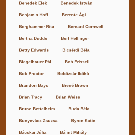
Benedek Elek
Benedek István
Benjamin Hoff
Berente Ági
Berghammer Rita
Bernard Cornwell
Bertha Dudde
Bert Hellinger
Betty Edwards
Bicsérdi Béla
Biegelbauer Pál
Bob Frissell
Bob Proctor
Boldizsár Ildikó
Brandon Bays
Brené Brown
Brian Tracy
Brian Weiss
Bruno Bettelheim
Buda Béla
Bunyevácz Zsuzsa
Byron Katie
Bácskai Júlia
Bálint Mihály