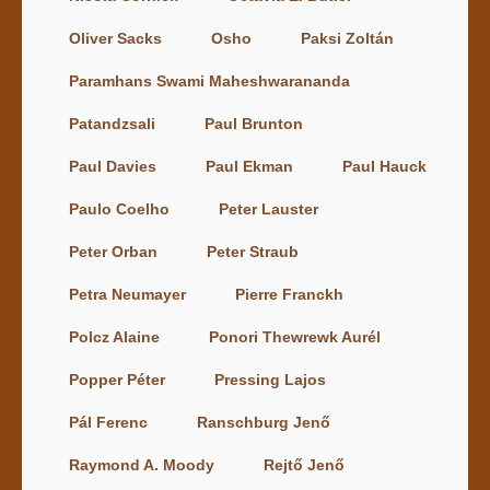
Oliver Sacks
Osho
Paksi Zoltán
Paramhans Swami Maheshwarananda
Patandzsali
Paul Brunton
Paul Davies
Paul Ekman
Paul Hauck
Paulo Coelho
Peter Lauster
Peter Orban
Peter Straub
Petra Neumayer
Pierre Franckh
Polcz Alaine
Ponori Thewrewk Aurél
Popper Péter
Pressing Lajos
Pál Ferenc
Ranschburg Jenő
Raymond A. Moody
Rejtő Jenő