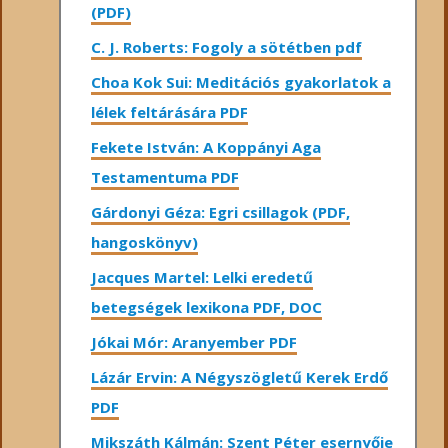
(PDF)
C. J. Roberts: Fogoly a sötétben pdf
Choa Kok Sui: Meditációs gyakorlatok a
lélek feltárására PDF
Fekete István: A Koppányi Aga
Testamentuma PDF
Gárdonyi Géza: Egri csillagok (PDF,
hangoskönyv)
Jacques Martel: Lelki eredetű
betegségek lexikona PDF, DOC
Jókai Mór: Aranyember PDF
Lázár Ervin: A Négyszögletű Kerek Erdő
PDF
Mikszáth Kálmán: Szent Péter esernyője