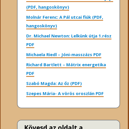
(PDF, hangoskönyv)
Molnár Ferenc: A Pál utcai fiúk (PDF,
hangoskönyv)
Dr. Michael Newton: Lelkünk útja 1.rész
PDF
Michaela Riedl – Jóni-masszázs PDF
Richard Bartlett – Mátrix energetika
PDF
Szabó Magda: Az őz (PDF)
Szepes Mária- A vörös oroszlán PDF
Kövesd az oldalt a