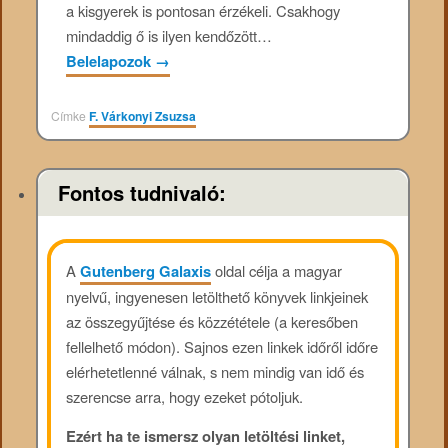
a kisgyerek is pontosan érzékeli. Csakhogy
mindaddig ő is ilyen kendőzött…
Belelapozok
→
Címke
F. Várkonyi Zsuzsa
Fontos tudnivaló:
A
Gutenberg Galaxis
oldal célja a magyar
nyelvű, ingyenesen letölthető könyvek linkjeinek
az összegyűjtése és közzététele (a keresőben
fellelhető módon). Sajnos ezen linkek időről időre
elérhetetlenné válnak, s nem mindig van idő és
szerencse arra, hogy ezeket pótoljuk.
Ezért ha te ismersz olyan letöltési linket,