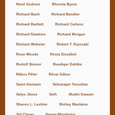
René Guénon
Rhonda Byrne
Richard Bach
Richard Bandler
Richard Bartlett
Richard Carlson
Richard Dawkins
Richard Morgan
Richard Webster
Robert T. Kiyosaki
Rose Woods
Rosta Erzsébet
Rudolf Steiner
Ruediger Dahlke
Rákos Péter
Révai Gábor
Saint-Germain
Selvarajan Yesudian
Selye János
Seth
Shakti Gawain
Sharon L. Lechter
Shirley Maclaine
Sid Clever
Singer Magdolna