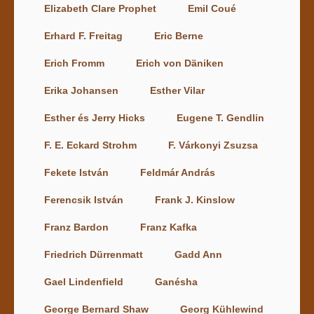
Elizabeth Clare Prophet
Emil Coué
Erhard F. Freitag
Eric Berne
Erich Fromm
Erich von Däniken
Erika Johansen
Esther Vilar
Esther és Jerry Hicks
Eugene T. Gendlin
F. E. Eckard Strohm
F. Várkonyi Zsuzsa
Fekete István
Feldmár András
Ferencsik István
Frank J. Kinslow
Franz Bardon
Franz Kafka
Friedrich Dürrenmatt
Gadd Ann
Gael Lindenfield
Ganésha
George Bernard Shaw
Georg Kühlewind