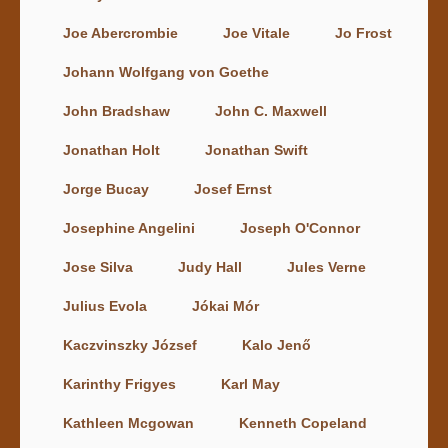
Joe Abercrombie
Joe Vitale
Jo Frost
Johann Wolfgang von Goethe
John Bradshaw
John C. Maxwell
Jonathan Holt
Jonathan Swift
Jorge Bucay
Josef Ernst
Josephine Angelini
Joseph O'Connor
Jose Silva
Judy Hall
Jules Verne
Julius Evola
Jókai Mór
Kaczvinszky József
Kalo Jenő
Karinthy Frigyes
Karl May
Kathleen Mcgowan
Kenneth Copeland