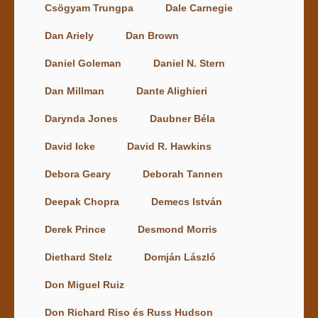
Csögyam Trungpa
Dale Carnegie
Dan Ariely
Dan Brown
Daniel Goleman
Daniel N. Stern
Dan Millman
Dante Alighieri
Darynda Jones
Daubner Béla
David Icke
David R. Hawkins
Debora Geary
Deborah Tannen
Deepak Chopra
Demecs István
Derek Prince
Desmond Morris
Diethard Stelz
Domján László
Don Miguel Ruiz
Don Richard Riso és Russ Hudson