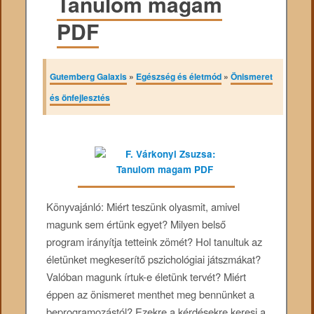
Tanulom magam
PDF
Gutemberg Galaxis
»
Egészség és életmód
»
Önismeret
és önfejlesztés
Könyvajánló: Miért teszünk olyasmit, amivel
magunk sem értünk egyet? Milyen belső
program irányítja tetteink zömét? Hol tanultuk az
életünket megkeserítő pszichológiai játszmákat?
Valóban magunk írtuk-e életünk tervét? Miért
éppen az önismeret menthet meg bennünket a
beprogramozástól? Ezekre a kérdésekre keresi a