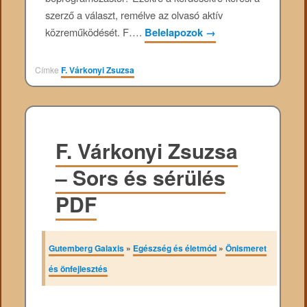
szerző a választ, remélve az olvasó aktív
közreműködését. F….
Belelapozok
→
Címke
F. Várkonyi Zsuzsa
F. Várkonyi Zsuzsa
– Sors és sérülés
PDF
Gutemberg Galaxis
»
Egészség és életmód
»
Önismeret
és önfejlesztés