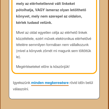
mely az elérhetetlenné vált linkeket
pótolhatja, VAGY ismersz olyan letölthető
könyvet, mely nem szerepel az oldalon,
kérlek tudasd velünk.
Mivel az oldal egyetlen célja az elérhető linkek
közzététele, ezért művek elektronikus elérhetővé
tételére semmilyen formában nem vállalkozunk
(mivel a könyvek zömét mi magunk sem töltöttük
le).
Megértéseteket előre is köszönjük!
Igyekszünk
minden megkeresésre
rövid időn belül
válaszolni.