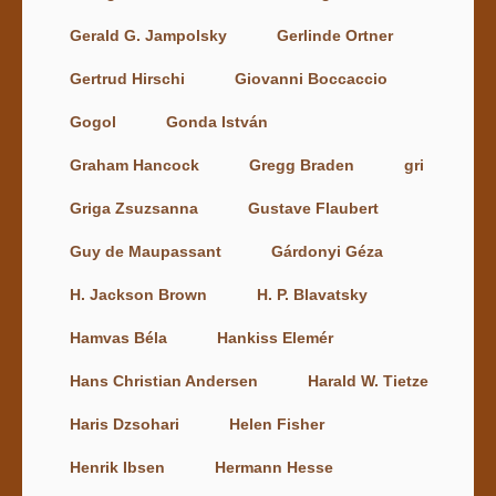
Gerald G. Jampolsky
Gerlinde Ortner
Gertrud Hirschi
Giovanni Boccaccio
Gogol
Gonda István
Graham Hancock
Gregg Braden
gri
Griga Zsuzsanna
Gustave Flaubert
Guy de Maupassant
Gárdonyi Géza
H. Jackson Brown
H. P. Blavatsky
Hamvas Béla
Hankiss Elemér
Hans Christian Andersen
Harald W. Tietze
Haris Dzsohari
Helen Fisher
Henrik Ibsen
Hermann Hesse