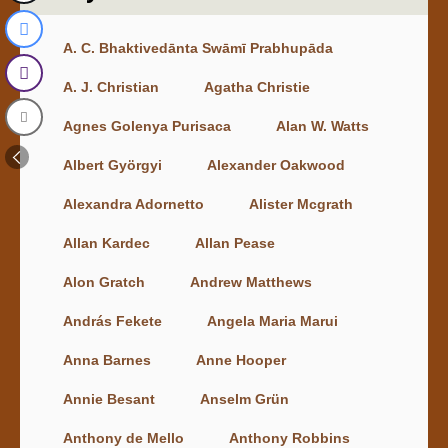
A. C. Bhaktivedānta Swāmī Prabhupāda
A. J. Christian
Agatha Christie
Agnes Golenya Purisaca
Alan W. Watts
Albert Györgyi
Alexander Oakwood
Alexandra Adornetto
Alister Mcgrath
Allan Kardec
Allan Pease
Alon Gratch
Andrew Matthews
András Fekete
Angela Maria Marui
Anna Barnes
Anne Hooper
Annie Besant
Anselm Grün
Anthony de Mello
Anthony Robbins