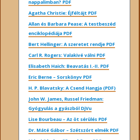
nappalimban? PDF
Agatha Christie: Éjféltájt PDF
Allan és Barbara Pease: A testbeszéd
enciklopédiája PDF
Bert Hellinger: A ​szeretet rendje PDF
Carl R. Rogers: Valakivé válni PDF
Elisabeth Haich: Beavatás I.-II. PDF
Eric Berne – Sorskönyv PDF
H. P. Blavatsky: A Csend Hangja (PDF)
John W. James, Russel Friedman:
Gyógyulás a gyászból DjVu
Lise Bourbeau – Az öt sérülés PDF
Dr. Máté Gábor – Szétszórt elmék PDF