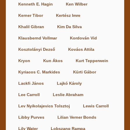
Kenneth E. Hagin
Ken Wilber
Kerner Tibor
Kertész Imre
Khalil Gibran
Kim Da Silva
Klausbernd Vollmar
Kordován Vid
Kosztolányi Dezső
Kovács Attila
Kryon
Kun Ákos
Kurt Tepperwein
Kyriacos C. Markides
Kürti Gábor
Lackfi János
Lajkó Károly
Lee Carroll
Leslie Abraham
Lev Nyikolajevics Tolsztoj
Lewis Carroll
Libby Purves
Lilian Verner Bonds
Lily Water
Lobszang Rampa