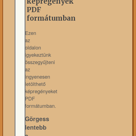
képregények
PDF
formátumban
Ezen
az
oldalon
igyekeztünk
összegyűjteni
az
ingyenesen
letölthető
képregényeket
PDF
formátumban.
Görgess
lentebb
a