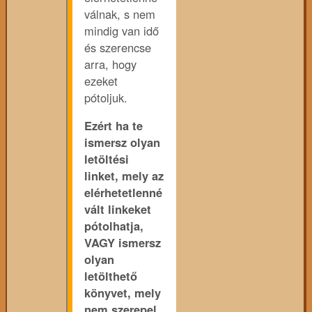
válnak, s nem
mindig van idő
és szerencse
arra, hogy
ezeket
pótoljuk.
Ezért ha te
ismersz olyan
letöltési
linket, mely az
elérhetetlenné
vált linkeket
pótolhatja,
VAGY ismersz
olyan
letölthető
könyvet, mely
nem szerepel