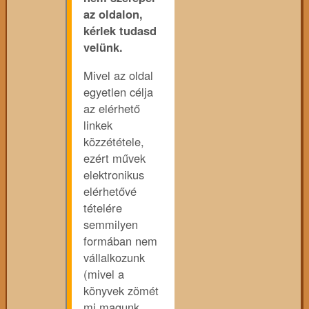
az oldalon,
kérlek tudasd
velünk.
Mivel az oldal
egyetlen célja
az elérhető
linkek
közzététele,
ezért művek
elektronikus
elérhetővé
tételére
semmilyen
formában nem
vállalkozunk
(mivel a
könyvek zömét
mi magunk