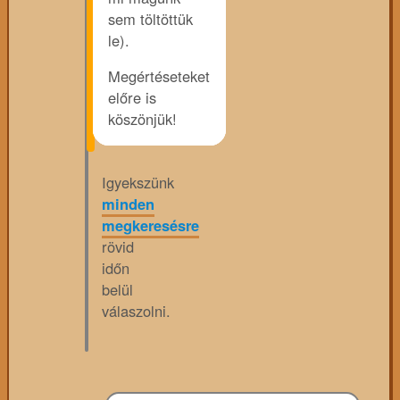
sem töltöttük
le).
Megértéseteket
előre is
köszönjük!
Igyekszünk
minden
megkeresésre
rövid
időn
belül
válaszolni.