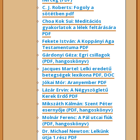
C. J. Roberts: Fogoly a
sötétben pdf
Choa Kok Sui: Meditációs
gyakorlatok a lélek feltárására
PDF
Fekete István: A Koppányi Aga
Testamentuma PDF
Gárdonyi Géza: Egri csillagok
(PDF, hangoskönyv)
Jacques Martel: Lelki eredetű
betegségek lexikona PDF, DOC
Jókai Mór: Aranyember PDF
Lázár Ervin: A Négyszögletű
Kerek Erdő PDF
Mikszáth Kálmán: Szent Péter
esernyője (PDF, hangoskönyv)
Molnár Ferenc: A Pál utcai fiúk
(PDF, hangoskönyv)
Dr. Michael Newton: Lelkünk
útja 1.rész PDF