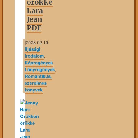
örökké
Lara
Jean
PDF
|
2025.02.19.
Ifjúsági
irodalom
,
Képregények
,
Lányregények
,
Romantikus,
szerelmes
könyvek