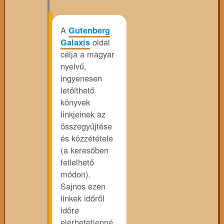
A
Gutenberg
Galaxis
oldal
célja a magyar
nyelvű,
ingyenesen
letölthető
könyvek
linkjeinek az
összegyűjtése
és közzététele
(a keresőben
fellelhető
módon).
Sajnos ezen
linkek időről
időre
elérhetetlenné