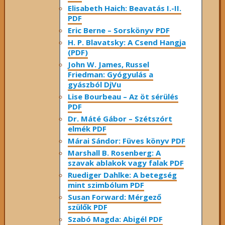
Elisabeth Haich: Beavatás I.-II.
PDF
Eric Berne – Sorskönyv PDF
H. P. Blavatsky: A Csend Hangja
(PDF)
John W. James, Russel
Friedman: Gyógyulás a
gyászból DjVu
Lise Bourbeau – Az öt sérülés
PDF
Dr. Máté Gábor – Szétszórt
elmék PDF
Márai Sándor: Füves könyv PDF
Marshall B. Rosenberg: A
szavak ablakok vagy falak PDF
Ruediger Dahlke: A betegség
mint szimbólum PDF
Susan Forward: Mérgező
szülők PDF
Szabó Magda: Abigél PDF