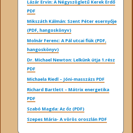
Lázár Ervin: A Négyszögletű Kerek Erdő
PDF
Mikszáth Kálmán: Szent Péter esernyője
(PDF, hangoskönyv)
Molnár Ferenc: A Pál utcai fiúk (PDF,
hangoskönyv)
Dr. Michael Newton: Lelkünk útja 1.rész
PDF
Michaela Riedl – Jóni-masszázs PDF
Richard Bartlett – Mátrix energetika
PDF
Szabó Magda: Az őz (PDF)
Szepes Mária- A vörös oroszlán PDF