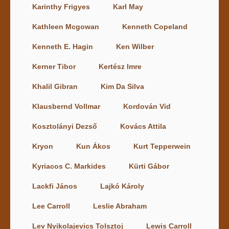
Karinthy Frigyes
Karl May
Kathleen Mcgowan
Kenneth Copeland
Kenneth E. Hagin
Ken Wilber
Kerner Tibor
Kertész Imre
Khalil Gibran
Kim Da Silva
Klausbernd Vollmar
Kordován Vid
Kosztolányi Dezső
Kovács Attila
Kryon
Kun Ákos
Kurt Tepperwein
Kyriacos C. Markides
Kürti Gábor
Lackfi János
Lajkó Károly
Lee Carroll
Leslie Abraham
Lev Nyikolajevics Tolsztoj
Lewis Carroll