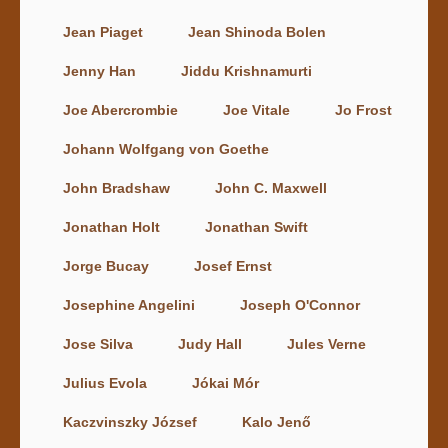
Jean Piaget
Jean Shinoda Bolen
Jenny Han
Jiddu Krishnamurti
Joe Abercrombie
Joe Vitale
Jo Frost
Johann Wolfgang von Goethe
John Bradshaw
John C. Maxwell
Jonathan Holt
Jonathan Swift
Jorge Bucay
Josef Ernst
Josephine Angelini
Joseph O'Connor
Jose Silva
Judy Hall
Jules Verne
Julius Evola
Jókai Mór
Kaczvinszky József
Kalo Jenő