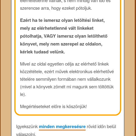
elérhetetlenné válnak, s nem mindig van idő és
szerencse arra, hogy ezeket pótoljuk.
Ezért ha te ismersz olyan letöltési linket,
mely az elérhetetlenné vált linkeket
pótolhatja, VAGY ismersz olyan letölthető
könyvet, mely nem szerepel az oldalon,
kérlek tudasd velünk.
Mivel az oldal egyetlen célja az elérhető linkek
közzététele, ezért művek elektronikus elérhetővé
tételére semmilyen formában nem vállalkozunk
(mivel a könyvek zömét mi magunk sem töltöttük
le).
Megértéseteket előre is köszönjük!
Igyekszünk
minden megkeresésre
rövid időn belül
válaszolni.