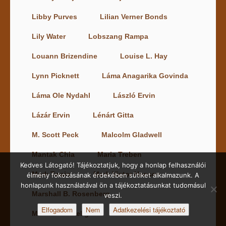
Libby Purves
Lilian Verner Bonds
Lily Water
Lobszang Rampa
Louann Brizendine
Louise L. Hay
Lynn Picknett
Láma Anagarika Govinda
Láma Ole Nydahl
László Ervin
Lázár Ervin
Lénárt Gitta
M. Scott Peck
Malcolm Gladwell
Mantak Chia
Maria Treben
Kedves Látogató! Tájékoztatjuk, hogy a honlap felhasználói
Mark Twain
Mark Victor Hansen
élmény fokozásának érdekében sütiket alkalmazunk. A
honlapunk használatával ön a tájékoztatásunkat tudomásul
Marshall B. Rosenberg
veszi.
Elfogadom
Nem
Adatkezelési tájékoztató
Martin E. P. Seligman
Martin Schuster