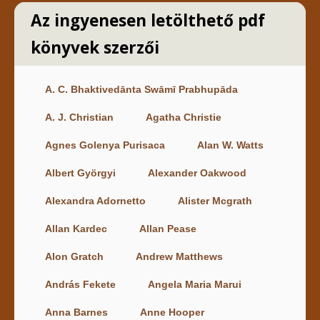
Az ingyenesen letölthető pdf
könyvek szerzői
A. C. Bhaktivedānta Swāmī Prabhupāda
A. J. Christian
Agatha Christie
Agnes Golenya Purisaca
Alan W. Watts
Albert Györgyi
Alexander Oakwood
Alexandra Adornetto
Alister Mcgrath
Allan Kardec
Allan Pease
Alon Gratch
Andrew Matthews
András Fekete
Angela Maria Marui
Anna Barnes
Anne Hooper