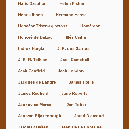
Haris Dzsohari
Helen Fisher
Henrik Ibsen
Hermann Hesse
Hermész Triszmegisztosz
Homérosz
Honoré de Balzac
Illés Csilla
Indrek Hargla
J. R. dos Santos
J. R. R. Tolkien
Jack Campbell
Jack Canfield
Jack London
Jacques de Langre
James Hollis
James Redfield
Jane Roberts
Jankovics Marcell
Jan Tober
Jan van Rijckenborgh
Jared Diamond
Jaroslav Hašek
Jean De La Fontaine