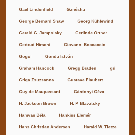
Gael Lindenfield
Ganésha
George Bernard Shaw
Georg Kühlewind
Gerald G. Jampolsky
Gerlinde Ortner
Gertrud Hirschi
Giovanni Boccaccio
Gogol
Gonda István
Graham Hancock
Gregg Braden
gri
Griga Zsuzsanna
Gustave Flaubert
Guy de Maupassant
Gárdonyi Géza
H. Jackson Brown
H. P. Blavatsky
Hamvas Béla
Hankiss Elemér
Hans Christian Andersen
Harald W. Tietze