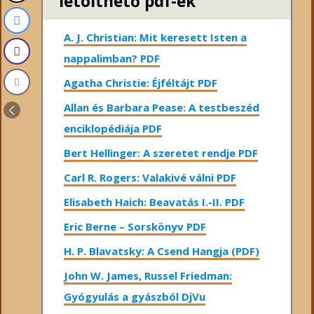
letölthető pdf-ek
A. J. Christian: Mit keresett Isten a
nappalimban? PDF
Agatha Christie: Éjféltájt PDF
Allan és Barbara Pease: A testbeszéd
enciklopédiája PDF
Bert Hellinger: A ​szeretet rendje PDF
Carl R. Rogers: Valakivé válni PDF
Elisabeth Haich: Beavatás I.-II. PDF
Eric Berne – Sorskönyv PDF
H. P. Blavatsky: A Csend Hangja (PDF)
John W. James, Russel Friedman:
Gyógyulás a gyászból DjVu