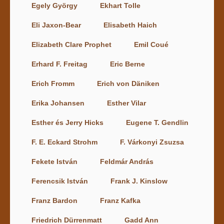
Egely György
Ekhart Tolle
Eli Jaxon-Bear
Elisabeth Haich
Elizabeth Clare Prophet
Emil Coué
Erhard F. Freitag
Eric Berne
Erich Fromm
Erich von Däniken
Erika Johansen
Esther Vilar
Esther és Jerry Hicks
Eugene T. Gendlin
F. E. Eckard Strohm
F. Várkonyi Zsuzsa
Fekete István
Feldmár András
Ferencsik István
Frank J. Kinslow
Franz Bardon
Franz Kafka
Friedrich Dürrenmatt
Gadd Ann