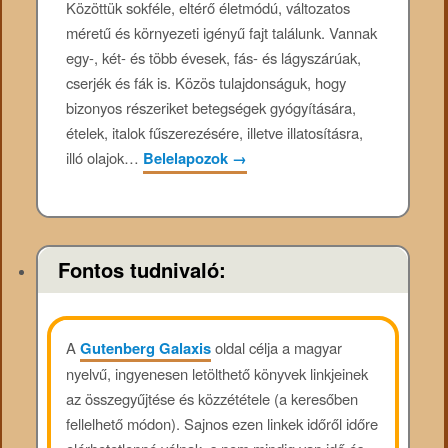
Közöttük sokféle, eltérő életmódú, változatos
méretű és környezeti igényű fajt találunk. Vannak
egy-, két- és több évesek, fás- és lágyszárúak,
cserjék és fák is. Közös tulajdonságuk, hogy
bizonyos részeriket betegségek gyógyítására,
ételek, italok fűszerezésére, illetve illatosításra,
illó olajok…
Belelapozok
→
Fontos tudnivaló:
A
Gutenberg Galaxis
oldal célja a magyar
nyelvű, ingyenesen letölthető könyvek linkjeinek
az összegyűjtése és közzététele (a keresőben
fellelhető módon). Sajnos ezen linkek időről időre