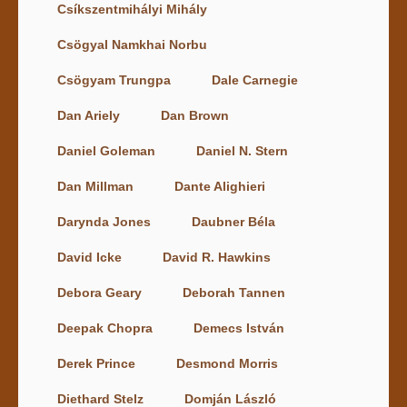
Csíkszentmihályi Mihály
Csögyal Namkhai Norbu
Csögyam Trungpa
Dale Carnegie
Dan Ariely
Dan Brown
Daniel Goleman
Daniel N. Stern
Dan Millman
Dante Alighieri
Darynda Jones
Daubner Béla
David Icke
David R. Hawkins
Debora Geary
Deborah Tannen
Deepak Chopra
Demecs István
Derek Prince
Desmond Morris
Diethard Stelz
Domján László