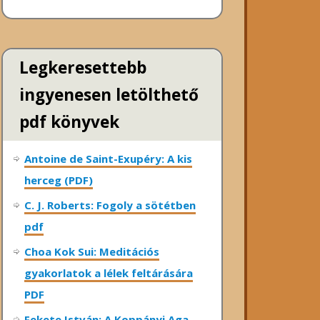
Legkeresettebb
ingyenesen letölthető
pdf könyvek
Antoine de Saint-Exupéry: A kis
herceg (PDF)
C. J. Roberts: Fogoly a sötétben
pdf
Choa Kok Sui: Meditációs
gyakorlatok a lélek feltárására
PDF
Fekete István: A Koppányi Aga