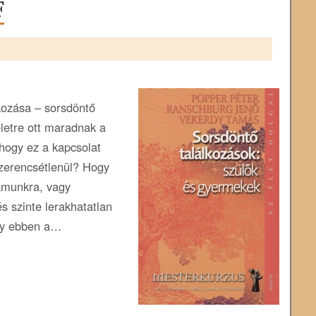
F
kozása – sorsdöntő
letre ott maradnak a
hogy ez a kapcsolat
zerencsétlenül? Hogy
zámunkra, vagy
s szinte lerakhatatlan
ogy ebben a…