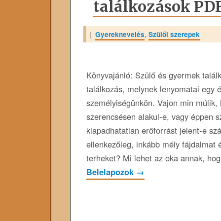
találkozások PD
|
Gyereknevelés
,
Szülői szerepek
Könyvajánló: Szülő és gyermek talál
találkozás, melynek lenyomatai egy é
személyiségünkön. Vajon min múlik, 
szerencsésen alakul-e, vagy éppen s
kiapadhatatlan erőforrást jelent-e s
ellenkezőleg, inkább mély fájdalmat é
terheket? Mi lehet az oka annak, h
Belelapozok
→