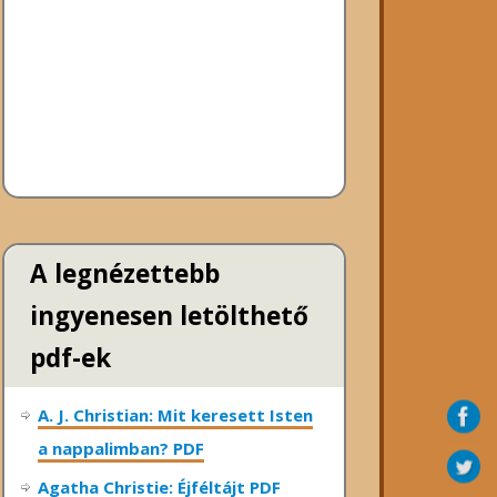
A legnézettebb
ingyenesen letölthető
pdf-ek
A. J. Christian: Mit keresett Isten
a nappalimban? PDF
Agatha Christie: Éjféltájt PDF