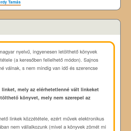
erdy Tamás
 magyar nyelvű, ingyenesen letölthető könyvek
ététele (a keresőben fellelhető módon). Sajnos
enné válnak, s nem mindig van idő és szerencse
 linket, mely az elérhetetlenné vált linkeket
etölthető könyvet, mely nem szerepel az
rhető linkek közzététele, ezért művek elektronikus
ában nem vállalkozunk (mivel a könyvek zömét mi