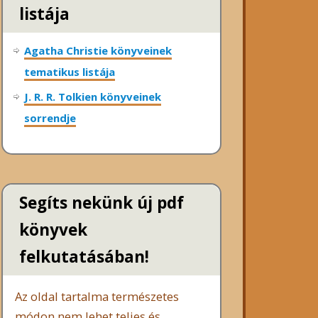
listája
Agatha Christie könyveinek
tematikus listája
J. R. R. Tolkien könyveinek
sorrendje
Segíts nekünk új pdf
könyvek
felkutatásában!
Az oldal tartalma természetes
módon nem lehet teljes és