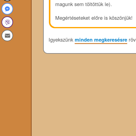
magunk sem töltöttük le).
Megértéseteket előre is köszönjük!
Igyekszünk
minden megkeresésre
rövi