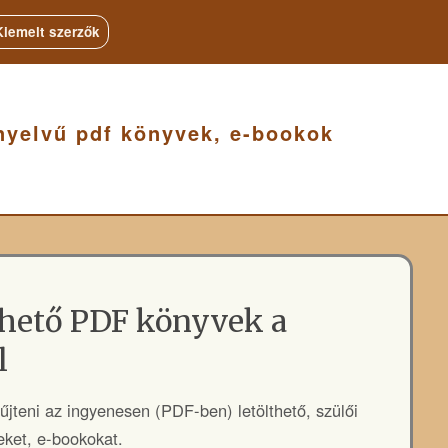
Kiemelt szerzők
nyelvű pdf könyvek, e-bookok
thető PDF könyvek a
l
jteni az ingyenesen (PDF-ben) letölthető, szülői
eket, e-bookokat.