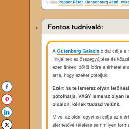
Címke
Popper Péter
,
Ranschburg Jenő
,
Vek
Fontos tudnivaló:
A
Gutenberg Galaxis
oldal célja a
linkjeinek az összegyűjtése és közz
ezen linkek időről időre elérhetetl
arra, hogy ezeket pótoljuk.
Ezért ha te ismersz olyan letöltési
pótolhatja, VAGY ismersz olyan l
oldalon, kérlek tudasd velünk.
Mivel az oldal egyetlen célja az elé
elérhetővé tételére semmilyen form