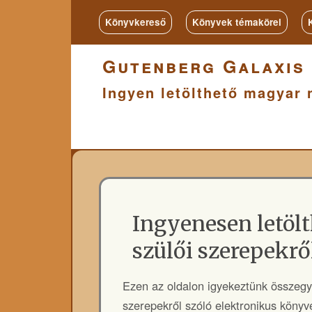
Könyvkereső
Könyvek témakörei
Gutenberg Galaxis
Ingyen letölthető magyar 
Ingyenesen letöl
szülői szerepekrő
Ezen az oldalon igyekeztünk összegyű
szerepekről szóló elektronikus könyv