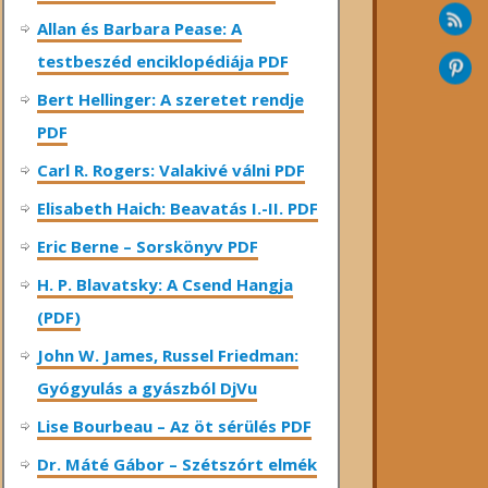
Allan és Barbara Pease: A
testbeszéd enciklopédiája PDF
Bert Hellinger: A ​szeretet rendje
PDF
Carl R. Rogers: Valakivé válni PDF
Elisabeth Haich: Beavatás I.-II. PDF
Eric Berne – Sorskönyv PDF
H. P. Blavatsky: A Csend Hangja
(PDF)
John W. James, Russel Friedman:
Gyógyulás a gyászból DjVu
Lise Bourbeau – Az öt sérülés PDF
Dr. Máté Gábor – Szétszórt elmék