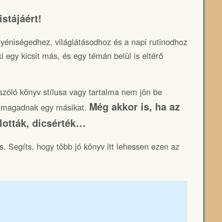
stájáért!
yéniségedhez, világlátásodhoz és a napi rutinodhoz
i egy kicsit más, és egy témán belül is eltérő
 szóló könyv stílusa vagy tartalma nem jön be
Még akkor is, ha az
es magadnak egy másikat.
lották, dicsérték…
s. Segíts, hogy több jó könyv itt lehessen ezen az