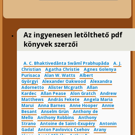
Az ingyenesen letölthető pdf
könyvek szerzői
A. C. Bhaktivedānta Swāmī Prabhupāda
A. J.
Christian
Agatha Christie
Agnes Golenya
Purisaca
Alan W. Watts
Albert
Györgyi
Alexander Oakwood
Alexandra
Adornetto
Alister Mcgrath
Allan
Kardec
Allan Pease
Alon Gratch
Andrew
Matthews
András Fekete
Angela Maria
Marui
Anna Barnes
Anne Hooper
Annie
Besant
Anselm Grün
Anthony de
Mello
Anthony Robbins
Anthony
Strano
Antoine de Saint-Exupéry
Antonin
Gadal
Anton Pavlovics Csehov
Arany