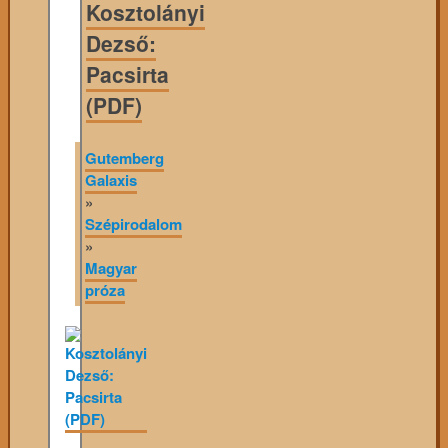
Kosztolányi
Dezső:
Pacsirta
(PDF)
Gutemberg
Galaxis
»
Szépirodalom
»
Magyar
próza