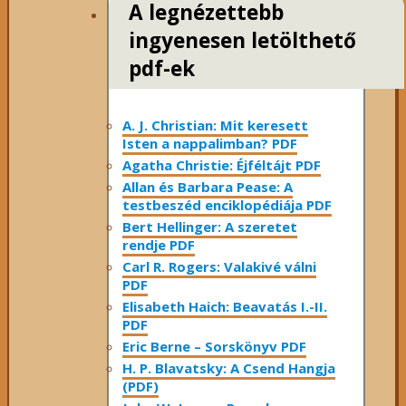
A legnézettebb
ingyenesen letölthető
pdf-ek
A. J. Christian: Mit keresett
Isten a nappalimban? PDF
Agatha Christie: Éjféltájt PDF
Allan és Barbara Pease: A
testbeszéd enciklopédiája PDF
Bert Hellinger: A ​szeretet
rendje PDF
Carl R. Rogers: Valakivé válni
PDF
Elisabeth Haich: Beavatás I.-II.
PDF
Eric Berne – Sorskönyv PDF
H. P. Blavatsky: A Csend Hangja
(PDF)