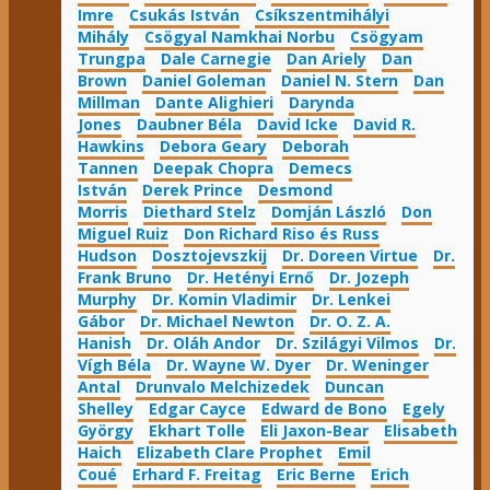
Imre
Csukás István
Csíkszentmihályi
Mihály
Csögyal Namkhai Norbu
Csögyam
Trungpa
Dale Carnegie
Dan Ariely
Dan
Brown
Daniel Goleman
Daniel N. Stern
Dan
Millman
Dante Alighieri
Darynda
Jones
Daubner Béla
David Icke
David R.
Hawkins
Debora Geary
Deborah
Tannen
Deepak Chopra
Demecs
István
Derek Prince
Desmond
Morris
Diethard Stelz
Domján László
Don
Miguel Ruiz
Don Richard Riso és Russ
Hudson
Dosztojevszkij
Dr. Doreen Virtue
Dr.
Frank Bruno
Dr. Hetényi Ernő
Dr. Jozeph
Murphy
Dr. Komin Vladimir
Dr. Lenkei
Gábor
Dr. Michael Newton
Dr. O. Z. A.
Hanish
Dr. Oláh Andor
Dr. Szilágyi Vilmos
Dr.
Vígh Béla
Dr. Wayne W. Dyer
Dr. Weninger
Antal
Drunvalo Melchizedek
Duncan
Shelley
Edgar Cayce
Edward de Bono
Egely
György
Ekhart Tolle
Eli Jaxon-Bear
Elisabeth
Haich
Elizabeth Clare Prophet
Emil
Coué
Erhard F. Freitag
Eric Berne
Erich