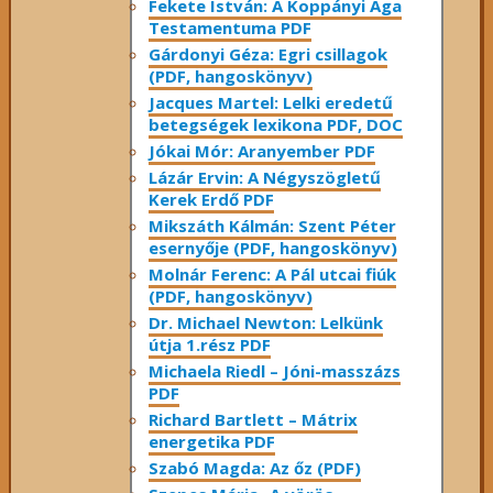
Fekete István: A Koppányi Aga
Testamentuma PDF
Gárdonyi Géza: Egri csillagok
(PDF, hangoskönyv)
Jacques Martel: Lelki eredetű
betegségek lexikona PDF, DOC
Jókai Mór: Aranyember PDF
Lázár Ervin: A Négyszögletű
Kerek Erdő PDF
Mikszáth Kálmán: Szent Péter
esernyője (PDF, hangoskönyv)
Molnár Ferenc: A Pál utcai fiúk
(PDF, hangoskönyv)
Dr. Michael Newton: Lelkünk
útja 1.rész PDF
Michaela Riedl – Jóni-masszázs
PDF
Richard Bartlett – Mátrix
energetika PDF
Szabó Magda: Az őz (PDF)