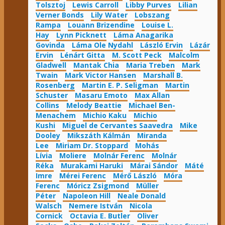
Tolsztoj
Lewis Carroll
Libby Purves
Lilian
Verner Bonds
Lily Water
Lobszang
Rampa
Louann Brizendine
Louise L.
Hay
Lynn Picknett
Láma Anagarika
Govinda
Láma Ole Nydahl
László Ervin
Lázár
Ervin
Lénárt Gitta
M. Scott Peck
Malcolm
Gladwell
Mantak Chia
Maria Treben
Mark
Twain
Mark Victor Hansen
Marshall B.
Rosenberg
Martin E. P. Seligman
Martin
Schuster
Masaru Emoto
Max Allan
Collins
Melody Beattie
Michael Ben-
Menachem
Michio Kaku
Michio
Kushi
Miguel de Cervantes Saavedra
Mike
Dooley
Mikszáth Kálmán
Miranda
Lee
Miriam Dr. Stoppard
Mohás
Lívia
Moliere
Molnár Ferenc
Molnár
Réka
Murakami Haruki
Márai Sándor
Máté
Imre
Mérei Ferenc
Mérő László
Móra
Ferenc
Móricz Zsigmond
Müller
Péter
Napoleon Hill
Neale Donald
Walsch
Nemere István
Nicola
Cornick
Octavia E. Butler
Oliver