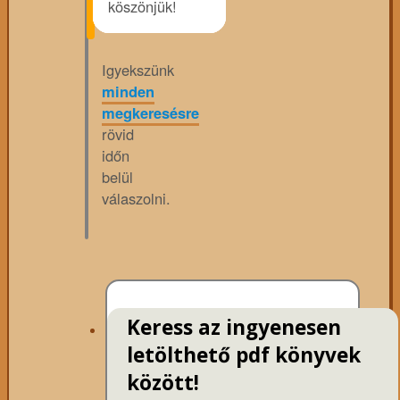
köszönjük!
Igyekszünk
minden
megkeresésre
rövid
időn
belül
válaszolni.
Keress az ingyenesen
letölthető pdf könyvek
között!