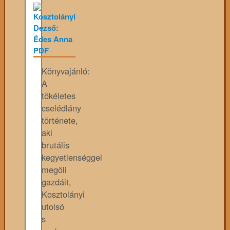
Könyvajánló:
A
tökéletes
cselédlány
története,
aki
brutális
kegyetlenséggel
megöli
gazdáit,
Kosztolányi
utolsó
s