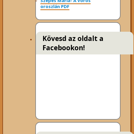
Szepes Mária- A vörös
oroszlán PDF
Kövesd az oldalt a
Facebookon!