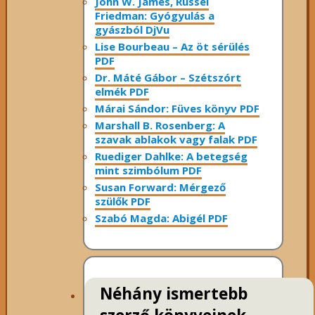
John W. James, Russel
Friedman: Gyógyulás a
gyászból DjVu
Lise Bourbeau – Az öt sérülés
PDF
Dr. Máté Gábor – Szétszórt
elmék PDF
Márai Sándor: Füves könyv PDF
Marshall B. Rosenberg: A
szavak ablakok vagy falak PDF
Ruediger Dahlke: A betegség
mint szimbólum PDF
Susan Forward: Mérgező
szülők PDF
Szabó Magda: Abigél PDF
Néhány ismertebb