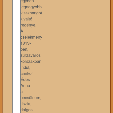
egyben
legnagyobb
visszhangot
kiváltó
regénye.
A
cselekmény
1919-
ben,
zűrzavaros
korszakban
indul,
amikor
Édes
Anna
a
becsületes,
tiszta,
dolgos