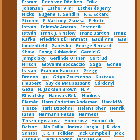
Fromm
Erich von Däniken
Erika
Johansen
Esther Vilar
Esther és Jerry
Hicks
Eugene T. Gendlin
F. E. Eckard
Strohm
F. Várkonyi Zsuzsa
Fekete
István
Feldmár András
Ferencsik
István
Frank J. Kinslow
Franz Bardon
Franz
Kafka
Friedrich Dürrenmatt
Gadd Ann
Gael
Lindenfield
Ganésha
George Bernard
Shaw
Georg Kühlewind
Gerald G.
Jampolsky
Gerlinde Ortner
Gertrud
Hirschi
Giovanni Boccaccio
Gogol
Gonda
István
Graham Hancock
Gregg
Braden
gri
Griga Zsuzsanna
Gustave
Flaubert
Guy de Maupassant
Gárdonyi
Géza
H. Jackson Brown
H. P.
Blavatsky
Hamvas Béla
Hankiss
Elemér
Hans Christian Andersen
Harald W.
Tietze
Haris Dzsohari
Helen Fisher
Henrik
Ibsen
Hermann Hesse
Hermész
Triszmegisztosz
Homérosz
Honoré de
Balzac
Illés Csilla
Indrek Hargla
J. R. dos
Santos
J. R. R. Tolkien
Jack Campbell
Jack
Canfield
Jack London
Jacques de