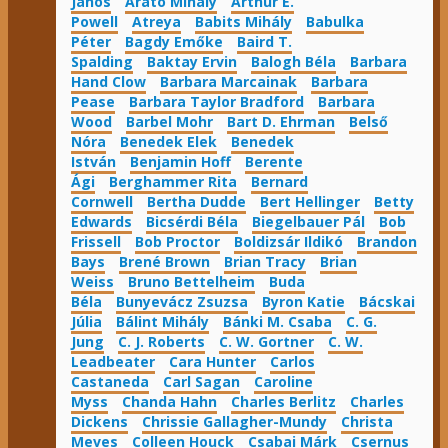
János
Arató Mihály
Arthur E.
Powell
Atreya
Babits Mihály
Babulka
Péter
Bagdy Emőke
Baird T.
Spalding
Baktay Ervin
Balogh Béla
Barbara
Hand Clow
Barbara Marcainak
Barbara
Pease
Barbara Taylor Bradford
Barbara
Wood
Barbel Mohr
Bart D. Ehrman
Belső
Nóra
Benedek Elek
Benedek
István
Benjamin Hoff
Berente
Ági
Berghammer Rita
Bernard
Cornwell
Bertha Dudde
Bert Hellinger
Betty
Edwards
Bicsérdi Béla
Biegelbauer Pál
Bob
Frissell
Bob Proctor
Boldizsár Ildikó
Brandon
Bays
Brené Brown
Brian Tracy
Brian
Weiss
Bruno Bettelheim
Buda
Béla
Bunyevácz Zsuzsa
Byron Katie
Bácskai
Júlia
Bálint Mihály
Bánki M. Csaba
C. G.
Jung
C. J. Roberts
C. W. Gortner
C. W.
Leadbeater
Cara Hunter
Carlos
Castaneda
Carl Sagan
Caroline
Myss
Chanda Hahn
Charles Berlitz
Charles
Dickens
Chrissie Gallagher-Mundy
Christa
Meves
Colleen Houck
Csabai Márk
Csernus