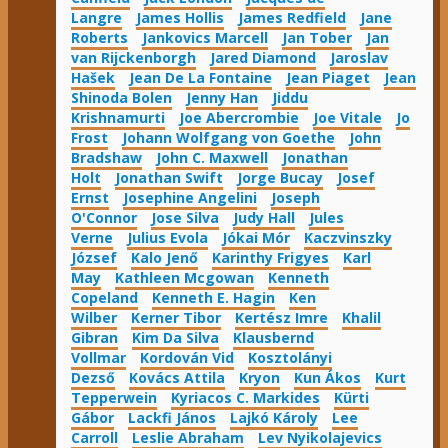
Langre
James Hollis
James Redfield
Jane
Roberts
Jankovics Marcell
Jan Tober
Jan
van Rijckenborgh
Jared Diamond
Jaroslav
Hašek
Jean De La Fontaine
Jean Piaget
Jean
Shinoda Bolen
Jenny Han
Jiddu
Krishnamurti
Joe Abercrombie
Joe Vitale
Jo
Frost
Johann Wolfgang von Goethe
John
Bradshaw
John C. Maxwell
Jonathan
Holt
Jonathan Swift
Jorge Bucay
Josef
Ernst
Josephine Angelini
Joseph
O'Connor
Jose Silva
Judy Hall
Jules
Verne
Julius Evola
Jókai Mór
Kaczvinszky
József
Kalo Jenő
Karinthy Frigyes
Karl
May
Kathleen Mcgowan
Kenneth
Copeland
Kenneth E. Hagin
Ken
Wilber
Kerner Tibor
Kertész Imre
Khalil
Gibran
Kim Da Silva
Klausbernd
Vollmar
Kordován Vid
Kosztolányi
Dezső
Kovács Attila
Kryon
Kun Ákos
Kurt
Tepperwein
Kyriacos C. Markides
Kürti
Gábor
Lackfi János
Lajkó Károly
Lee
Carroll
Leslie Abraham
Lev Nyikolajevics