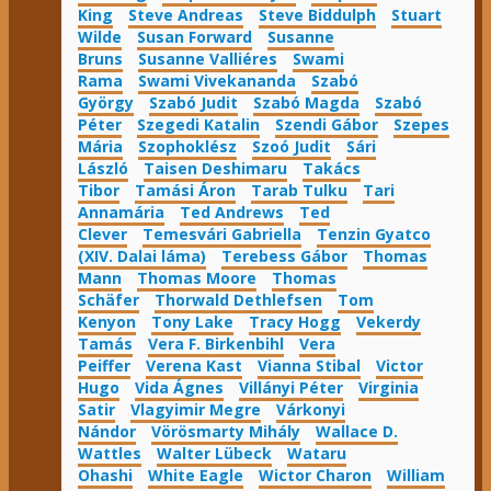
King
Steve Andreas
Steve Biddulph
Stuart
Wilde
Susan Forward
Susanne
Bruns
Susanne Valliéres
Swami
Rama
Swami Vivekananda
Szabó
György
Szabó Judit
Szabó Magda
Szabó
Péter
Szegedi Katalin
Szendi Gábor
Szepes
Mária
Szophoklész
Szoó Judit
Sári
László
Taisen Deshimaru
Takács
Tibor
Tamási Áron
Tarab Tulku
Tari
Annamária
Ted Andrews
Ted
Clever
Temesvári Gabriella
Tenzin Gyatco
(XIV. Dalai láma)
Terebess Gábor
Thomas
Mann
Thomas Moore
Thomas
Schäfer
Thorwald Dethlefsen
Tom
Kenyon
Tony Lake
Tracy Hogg
Vekerdy
Tamás
Vera F. Birkenbihl
Vera
Peiffer
Verena Kast
Vianna Stibal
Victor
Hugo
Vida Ágnes
Villányi Péter
Virginia
Satir
Vlagyimir Megre
Várkonyi
Nándor
Vörösmarty Mihály
Wallace D.
Wattles
Walter Lübeck
Wataru
Ohashi
White Eagle
Wictor Charon
William