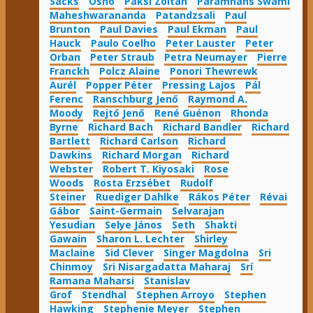
Sacks
Osho
Paksi Zoltán
Paramhans Swami
Maheshwarananda
Patandzsali
Paul
Brunton
Paul Davies
Paul Ekman
Paul
Hauck
Paulo Coelho
Peter Lauster
Peter
Orban
Peter Straub
Petra Neumayer
Pierre
Franckh
Polcz Alaine
Ponori Thewrewk
Aurél
Popper Péter
Pressing Lajos
Pál
Ferenc
Ranschburg Jenő
Raymond A.
Moody
Rejtő Jenő
René Guénon
Rhonda
Byrne
Richard Bach
Richard Bandler
Richard
Bartlett
Richard Carlson
Richard
Dawkins
Richard Morgan
Richard
Webster
Robert T. Kiyosaki
Rose
Woods
Rosta Erzsébet
Rudolf
Steiner
Ruediger Dahlke
Rákos Péter
Révai
Gábor
Saint-Germain
Selvarajan
Yesudian
Selye János
Seth
Shakti
Gawain
Sharon L. Lechter
Shirley
Maclaine
Sid Clever
Singer Magdolna
Sri
Chinmoy
Sri Nisargadatta Maharaj
Srí
Ramana Maharsi
Stanislav
Grof
Stendhal
Stephen Arroyo
Stephen
Hawking
Stephenie Meyer
Stephen