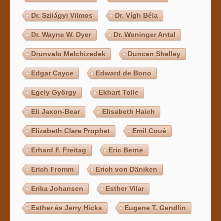
Dr. Szilágyi Vilmos
Dr. Vígh Béla
Dr. Wayne W. Dyer
Dr. Weninger Antal
Drunvalo Melchizedek
Duncan Shelley
Edgar Cayce
Edward de Bono
Egely György
Ekhart Tolle
Eli Jaxon-Bear
Elisabeth Haich
Elizabeth Clare Prophet
Emil Coué
Erhard F. Freitag
Eric Berne
Erich Fromm
Erich von Däniken
Erika Johansen
Esther Vilar
Esther és Jerry Hicks
Eugene T. Gendlin