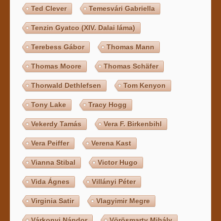
Ted Clever
Temesvári Gabriella
Tenzin Gyatco (XIV. Dalai láma)
Terebess Gábor
Thomas Mann
Thomas Moore
Thomas Schäfer
Thorwald Dethlefsen
Tom Kenyon
Tony Lake
Tracy Hogg
Vekerdy Tamás
Vera F. Birkenbihl
Vera Peiffer
Verena Kast
Vianna Stibal
Victor Hugo
Vida Ágnes
Villányi Péter
Virginia Satir
Vlagyimir Megre
Várkonyi Nándor
Vörösmarty Mihály