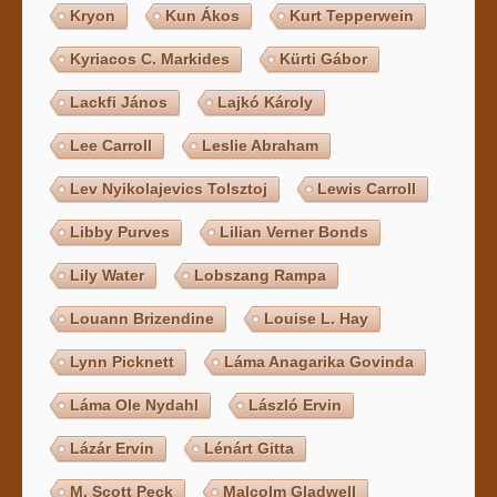
Kryon
Kun Ákos
Kurt Tepperwein
Kyriacos C. Markides
Kürti Gábor
Lackfi János
Lajkó Károly
Lee Carroll
Leslie Abraham
Lev Nyikolajevics Tolsztoj
Lewis Carroll
Libby Purves
Lilian Verner Bonds
Lily Water
Lobszang Rampa
Louann Brizendine
Louise L. Hay
Lynn Picknett
Láma Anagarika Govinda
Láma Ole Nydahl
László Ervin
Lázár Ervin
Lénárt Gitta
M. Scott Peck
Malcolm Gladwell