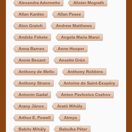
Alexandra Adornetto
Alister Mcgrath
Allan Kardec
Allan Pease
Alon Gratch
Andrew Matthews
András Fekete
Angela Maria Marui
Anna Barnes
Anne Hooper
Annie Besant
Anselm Grün
Anthony de Mello
Anthony Robbins
Anthony Strano
Antoine de Saint-Exupéry
Antonin Gadal
Anton Pavlovics Csehov
Arany János
Arató Mihály
Arthur E. Powell
Atreya
Babits Mihály
Babulka Péter