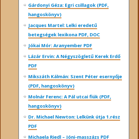
Gárdonyi Géza: Egri csillagok (PDF,
hangoskönyv)
Jacques Martel: Lelki eredetű
betegségek lexikona PDF, DOC
Jókai Mór: Aranyember PDF
Lázár Ervin: A Négyszögletű Kerek Erdő
PDF
Mikszáth Kálmán: Szent Péter esernyője
(PDF, hangoskönyv)
Molnár Ferenc: A Pál utcai fiúk (PDF,
hangoskönyv)
Dr. Michael Newton: Lelkünk útja 1.rész
PDF
Michaela Riedl – Jóni-masszázs PDF