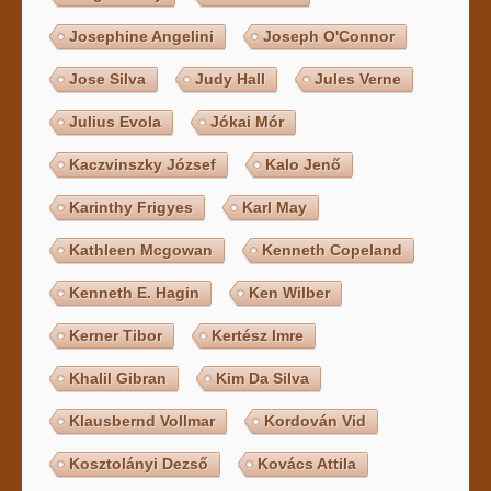
Josephine Angelini
Joseph O'Connor
Jose Silva
Judy Hall
Jules Verne
Julius Evola
Jókai Mór
Kaczvinszky József
Kalo Jenő
Karinthy Frigyes
Karl May
Kathleen Mcgowan
Kenneth Copeland
Kenneth E. Hagin
Ken Wilber
Kerner Tibor
Kertész Imre
Khalil Gibran
Kim Da Silva
Klausbernd Vollmar
Kordován Vid
Kosztolányi Dezső
Kovács Attila