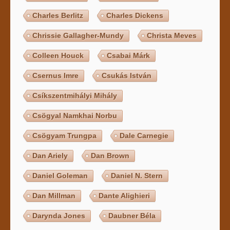
Charles Berlitz
Charles Dickens
Chrissie Gallagher-Mundy
Christa Meves
Colleen Houck
Csabai Márk
Csernus Imre
Csukás István
Csíkszentmihályi Mihály
Csögyal Namkhai Norbu
Csögyam Trungpa
Dale Carnegie
Dan Ariely
Dan Brown
Daniel Goleman
Daniel N. Stern
Dan Millman
Dante Alighieri
Darynda Jones
Daubner Béla