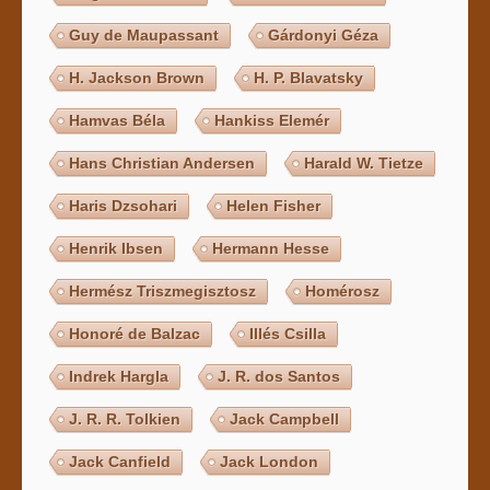
Guy de Maupassant
Gárdonyi Géza
H. Jackson Brown
H. P. Blavatsky
Hamvas Béla
Hankiss Elemér
Hans Christian Andersen
Harald W. Tietze
Haris Dzsohari
Helen Fisher
Henrik Ibsen
Hermann Hesse
Hermész Triszmegisztosz
Homérosz
Honoré de Balzac
Illés Csilla
Indrek Hargla
J. R. dos Santos
J. R. R. Tolkien
Jack Campbell
Jack Canfield
Jack London