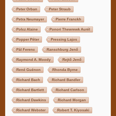
Peter Orban
Peter Straub
Petra Neumayer
Pierre Franckh
Polcz Alaine
Ponori Thewrewk Aurél
Popper Péter
Pressing Lajos
Pál Ferenc
Ranschburg Jenő
Raymond A. Moody
Rejtő Jenő
René Guénon
Rhonda Byrne
Richard Bach
Richard Bandler
Richard Bartlett
Richard Carlson
Richard Dawkins
Richard Morgan
Richard Webster
Robert T. Kiyosaki