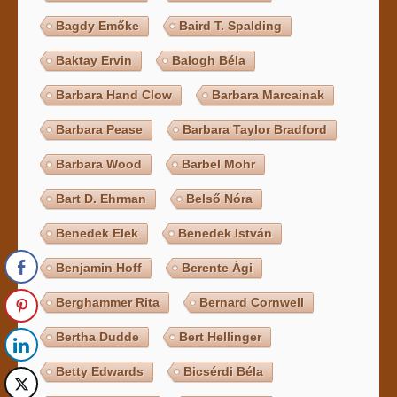
Bagdy Emőke
Baird T. Spalding
Baktay Ervin
Balogh Béla
Barbara Hand Clow
Barbara Marcainak
Barbara Pease
Barbara Taylor Bradford
Barbara Wood
Barbel Mohr
Bart D. Ehrman
Belső Nóra
Benedek Elek
Benedek István
Benjamin Hoff
Berente Ági
Berghammer Rita
Bernard Cornwell
Bertha Dudde
Bert Hellinger
Betty Edwards
Bicsérdi Béla