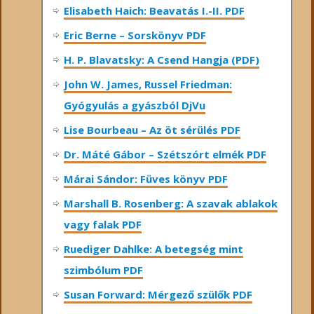
Elisabeth Haich: Beavatás I.-II. PDF
Eric Berne – Sorskönyv PDF
H. P. Blavatsky: A Csend Hangja (PDF)
John W. James, Russel Friedman:
Gyógyulás a gyászból DjVu
Lise Bourbeau – Az öt sérülés PDF
Dr. Máté Gábor – Szétszórt elmék PDF
Márai Sándor: Füves könyv PDF
Marshall B. Rosenberg: A szavak ablakok
vagy falak PDF
Ruediger Dahlke: A betegség mint
szimbólum PDF
Susan Forward: Mérgező szülők PDF