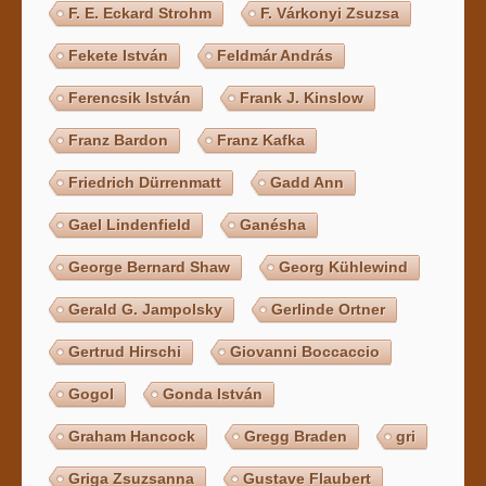
F. E. Eckard Strohm
F. Várkonyi Zsuzsa
Fekete István
Feldmár András
Ferencsik István
Frank J. Kinslow
Franz Bardon
Franz Kafka
Friedrich Dürrenmatt
Gadd Ann
Gael Lindenfield
Ganésha
George Bernard Shaw
Georg Kühlewind
Gerald G. Jampolsky
Gerlinde Ortner
Gertrud Hirschi
Giovanni Boccaccio
Gogol
Gonda István
Graham Hancock
Gregg Braden
gri
Griga Zsuzsanna
Gustave Flaubert