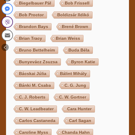
Biegelbauer Pál
Bob Frissell
Bob Proctor
Boldizsár Ildikó
Brandon Bays
Brené Brown
Brian Tracy
Brian Weiss
Bruno Bettelheim
Buda Béla
Bunyevácz Zsuzsa
Byron Katie
Bácskai Júlia
Bálint Mihály
Bánki M. Csaba
C. G. Jung
C. J. Roberts
C. W. Gortner
C. W. Leadbeater
Cara Hunter
Carlos Castaneda
Carl Sagan
Caroline Myss
Chanda Hahn