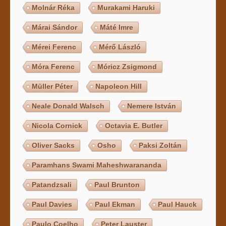
Molnár Réka
Murakami Haruki
Márai Sándor
Máté Imre
Mérei Ferenc
Mérő László
Móra Ferenc
Móricz Zsigmond
Müller Péter
Napoleon Hill
Neale Donald Walsch
Nemere István
Nicola Cornick
Octavia E. Butler
Oliver Sacks
Osho
Paksi Zoltán
Paramhans Swami Maheshwarananda
Patandzsali
Paul Brunton
Paul Davies
Paul Ekman
Paul Hauck
Paulo Coelho
Peter Lauster