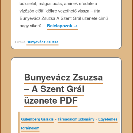
bölcselet, mágustudás, aminek eredete a
vízözön előtti időkre vezethető vissza – írta
Bunyevácz Zsuzsa A Szent Grál üzenete című
nagy sikerű…
Belelapozok
→
Címke
Bunyevácz Zsuzsa
Bunyevácz Zsuzsa
– A Szent Grál
üzenete PDF
Gutemberg Galaxis
»
Társadalomtudomány
»
Egyetemes
történelem