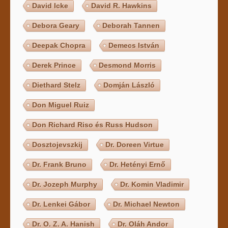
David Icke
David R. Hawkins
Debora Geary
Deborah Tannen
Deepak Chopra
Demecs István
Derek Prince
Desmond Morris
Diethard Stelz
Domján László
Don Miguel Ruiz
Don Richard Riso és Russ Hudson
Dosztojevszkij
Dr. Doreen Virtue
Dr. Frank Bruno
Dr. Hetényi Ernő
Dr. Jozeph Murphy
Dr. Komin Vladimir
Dr. Lenkei Gábor
Dr. Michael Newton
Dr. O. Z. A. Hanish
Dr. Oláh Andor