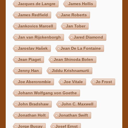
Jacques de Langre
James Hollis
James Redfield
Jane Roberts
Jankovics Marcell
Jan Tober
Jan van Rijckenborgh
Jared Diamond
Jaroslav Hašek
Jean De La Fontaine
Jean Piaget
Jean Shinoda Bolen
Jenny Han
Jiddu Krishnamurti
Joe Abercrombie
Joe Vitale
Jo Frost
Johann Wolfgang von Goethe
John Bradshaw
John C. Maxwell
Jonathan Holt
Jonathan Swift
Jorge Bucay
Josef Ernst