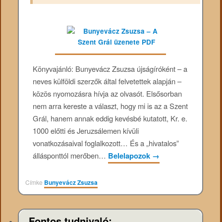
Könyvajánló: Bunyevácz Zsuzsa újságíróként – a
neves külföldi szerzők által felvetettek alapján –
közös nyomozásra hívja az olvasót. Elsősorban
nem arra kereste a választ, hogy mi is az a Szent
Grál, hanem annak eddig kevésbé kutatott, Kr. e.
1000 előtti és Jeruzsálemen kívüli
vonatkozásaival foglalkozott… És a „hivatalos”
állásponttól merőben…
Belelapozok
→
Címke
Bunyevácz Zsuzsa
Fontos tudnivaló: