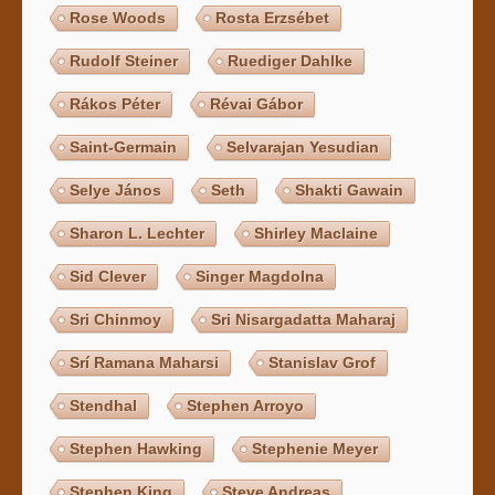
Rose Woods
Rosta Erzsébet
Rudolf Steiner
Ruediger Dahlke
Rákos Péter
Révai Gábor
Saint-Germain
Selvarajan Yesudian
Selye János
Seth
Shakti Gawain
Sharon L. Lechter
Shirley Maclaine
Sid Clever
Singer Magdolna
Sri Chinmoy
Sri Nisargadatta Maharaj
Srí Ramana Maharsi
Stanislav Grof
Stendhal
Stephen Arroyo
Stephen Hawking
Stephenie Meyer
Stephen King
Steve Andreas