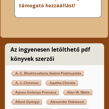
támogató hozzáállást!
Az ingyenesen letölthető pdf
könyvek szerzői
A. C. Bhaktivedānta Swāmī Prabhupāda
A. J. Christian
Agatha Christie
Agnes Golenya Purisaca
Alan W. Watts
Albert Györgyi
Alexander Oakwood