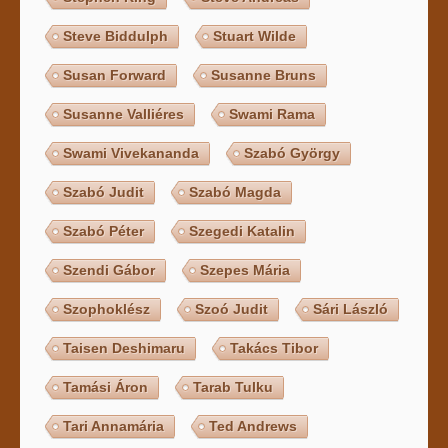
Steve Biddulph
Stuart Wilde
Susan Forward
Susanne Bruns
Susanne Valliéres
Swami Rama
Swami Vivekananda
Szabó György
Szabó Judit
Szabó Magda
Szabó Péter
Szegedi Katalin
Szendi Gábor
Szepes Mária
Szophoklész
Szoó Judit
Sári László
Taisen Deshimaru
Takács Tibor
Tamási Áron
Tarab Tulku
Tari Annamária
Ted Andrews