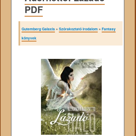
PDF
Gutemberg Galaxis
»
Szórakoztató irodalom
»
Fantasy
könyvek