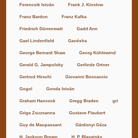
Ferencsik István
Frank J. Kinslow
Franz Bardon
Franz Kafka
Friedrich Dürrenmatt
Gadd Ann
Gael Lindenfield
Ganésha
George Bernard Shaw
Georg Kühlewind
Gerald G. Jampolsky
Gerlinde Ortner
Gertrud Hirschi
Giovanni Boccaccio
Gogol
Gonda István
Graham Hancock
Gregg Braden
gri
Griga Zsuzsanna
Gustave Flaubert
Guy de Maupassant
Gárdonyi Géza
H. Jackson Brown
H. P. Blavatsky