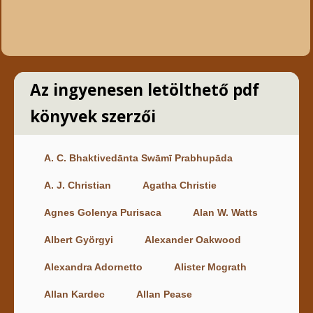
Az ingyenesen letölthető pdf
könyvek szerzői
A. C. Bhaktivedānta Swāmī Prabhupāda
A. J. Christian
Agatha Christie
Agnes Golenya Purisaca
Alan W. Watts
Albert Györgyi
Alexander Oakwood
Alexandra Adornetto
Alister Mcgrath
Allan Kardec
Allan Pease