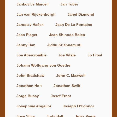
Jankovics Marcell
Jan Tober
Jan van Rijckenborgh
Jared Diamond
Jaroslav Hašek
Jean De La Fontaine
Jean Piaget
Jean Shinoda Bolen
Jenny Han
Jiddu Krishnamurti
Joe Abercrombie
Joe Vitale
Jo Frost
Johann Wolfgang von Goethe
John Bradshaw
John C. Maxwell
Jonathan Holt
Jonathan Swift
Jorge Bucay
Josef Ernst
Josephine Angelini
Joseph O'Connor
Jose Silva
Judy Hall
Jules Verne