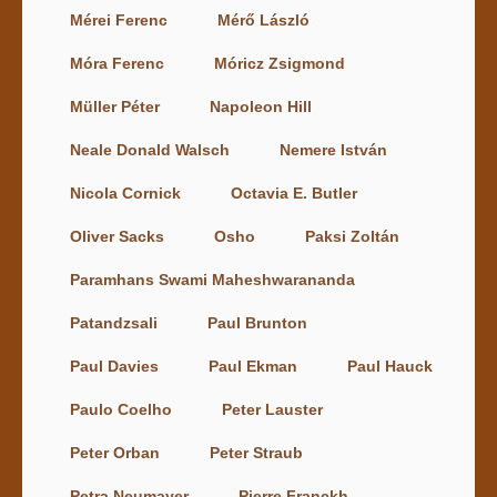
Mérei Ferenc
Mérő László
Móra Ferenc
Móricz Zsigmond
Müller Péter
Napoleon Hill
Neale Donald Walsch
Nemere István
Nicola Cornick
Octavia E. Butler
Oliver Sacks
Osho
Paksi Zoltán
Paramhans Swami Maheshwarananda
Patandzsali
Paul Brunton
Paul Davies
Paul Ekman
Paul Hauck
Paulo Coelho
Peter Lauster
Peter Orban
Peter Straub
Petra Neumayer
Pierre Franckh