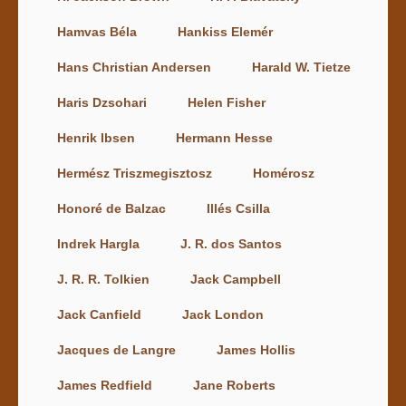
Hamvas Béla
Hankiss Elemér
Hans Christian Andersen
Harald W. Tietze
Haris Dzsohari
Helen Fisher
Henrik Ibsen
Hermann Hesse
Hermész Triszmegisztosz
Homérosz
Honoré de Balzac
Illés Csilla
Indrek Hargla
J. R. dos Santos
J. R. R. Tolkien
Jack Campbell
Jack Canfield
Jack London
Jacques de Langre
James Hollis
James Redfield
Jane Roberts