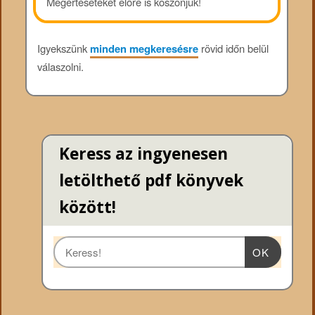
Megértéseteket előre is köszönjük!
Igyekszünk
minden megkeresésre
rövid időn belül
válaszolni.
Keress az ingyenesen
letölthető pdf könyvek
között!
OK