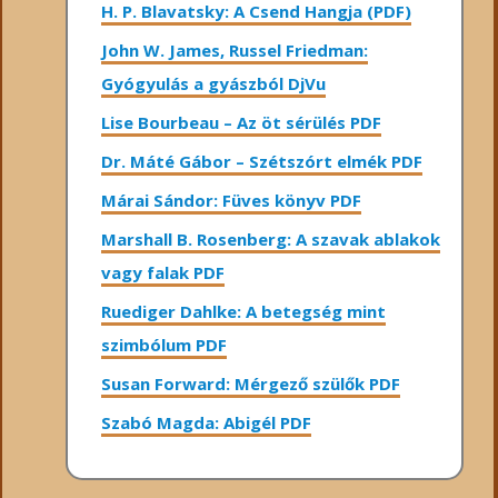
H. P. Blavatsky: A Csend Hangja (PDF)
John W. James, Russel Friedman:
Gyógyulás a gyászból DjVu
Lise Bourbeau – Az öt sérülés PDF
Dr. Máté Gábor – Szétszórt elmék PDF
Márai Sándor: Füves könyv PDF
Marshall B. Rosenberg: A szavak ablakok
vagy falak PDF
Ruediger Dahlke: A betegség mint
szimbólum PDF
Susan Forward: Mérgező szülők PDF
Szabó Magda: Abigél PDF