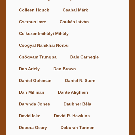
Colleen Houck
Csabai Márk
Csernus Imre
Csukás István
Csíkszentmihályi Mihály
Csögyal Namkhai Norbu
Csögyam Trungpa
Dale Carnegie
Dan Ariely
Dan Brown
Daniel Goleman
Daniel N. Stern
Dan Millman
Dante Alighieri
Darynda Jones
Daubner Béla
David Icke
David R. Hawkins
Debora Geary
Deborah Tannen