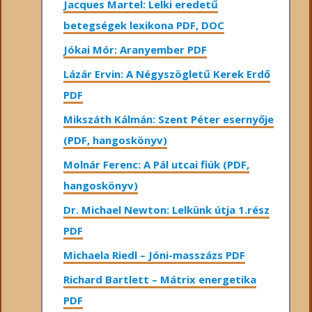
Jacques Martel: Lelki eredetű
betegségek lexikona PDF, DOC
Jókai Mór: Aranyember PDF
Lázár Ervin: A Négyszögletű Kerek Erdő
PDF
Mikszáth Kálmán: Szent Péter esernyője
(PDF, hangoskönyv)
Molnár Ferenc: A Pál utcai fiúk (PDF,
hangoskönyv)
Dr. Michael Newton: Lelkünk útja 1.rész
PDF
Michaela Riedl – Jóni-masszázs PDF
Richard Bartlett – Mátrix energetika
PDF