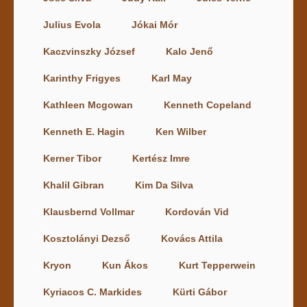
Julius Evola
Jókai Mór
Kaczvinszky József
Kalo Jenő
Karinthy Frigyes
Karl May
Kathleen Mcgowan
Kenneth Copeland
Kenneth E. Hagin
Ken Wilber
Kerner Tibor
Kertész Imre
Khalil Gibran
Kim Da Silva
Klausbernd Vollmar
Kordován Vid
Kosztolányi Dezső
Kovács Attila
Kryon
Kun Ákos
Kurt Tepperwein
Kyriacos C. Markides
Kürti Gábor