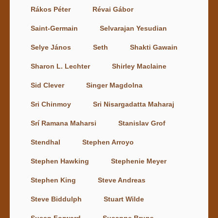
Rákos Péter
Révai Gábor
Saint-Germain
Selvarajan Yesudian
Selye János
Seth
Shakti Gawain
Sharon L. Lechter
Shirley Maclaine
Sid Clever
Singer Magdolna
Sri Chinmoy
Sri Nisargadatta Maharaj
Srí Ramana Maharsi
Stanislav Grof
Stendhal
Stephen Arroyo
Stephen Hawking
Stephenie Meyer
Stephen King
Steve Andreas
Steve Biddulph
Stuart Wilde
Susan Forward
Susanne Bruns