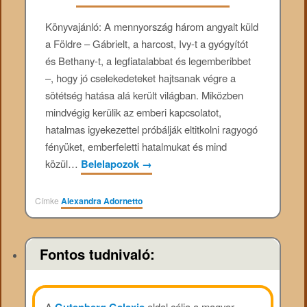
Könyvajánló: A mennyország három angyalt küld
a Földre – Gábrielt, a harcost, Ivy-t a gyógyítót
és Bethany-t, a legfiatalabbat és legemberibbet
–, hogy jó cselekedeteket hajtsanak végre a
sötétség hatása alá került világban. Miközben
mindvégig kerülik az emberi kapcsolatot,
hatalmas igyekezettel próbálják eltitkolni ragyogó
fényüket, emberfeletti hatalmukat és mind
közül…
Belelapozok
→
Címke
Alexandra Adornetto
Fontos tudnivaló:
A
oldal célja a magyar