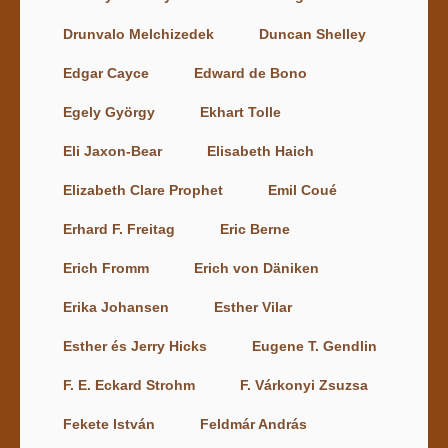
Drunvalo Melchizedek
Duncan Shelley
Edgar Cayce
Edward de Bono
Egely György
Ekhart Tolle
Eli Jaxon-Bear
Elisabeth Haich
Elizabeth Clare Prophet
Emil Coué
Erhard F. Freitag
Eric Berne
Erich Fromm
Erich von Däniken
Erika Johansen
Esther Vilar
Esther és Jerry Hicks
Eugene T. Gendlin
F. E. Eckard Strohm
F. Várkonyi Zsuzsa
Fekete István
Feldmár András