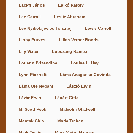
Lackfi János
Lajkó Károly
Lee Carroll
Leslie Abraham
Lev Nyikolajevics Tolsztoj
Lewis Carroll
Libby Purves
Lilian Verner Bonds
Lily Water
Lobszang Rampa
Louann Brizendine
Louise L. Hay
Lynn Picknett
Láma Anagarika Govinda
Láma Ole Nydahl
László Ervin
Lázár Ervin
Lénárt Gitta
M. Scott Peck
Malcolm Gladwell
Mantak Chia
Maria Treben
Mark Twain
Mark Victor Hansen