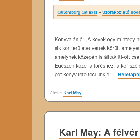
Gutemberg Galaxis
»
Szórakoztató irod
Könyvajánló: „A kövek egy mintegy 
sik kör területet vettek körül, amelye
amelynek közepén is álltak itt-ott cs
Egészen közel a töréshez, a kör szé
pdf könyv letöltési linkje:…
Belelap
Címke
Karl May
Karl May: A félvé