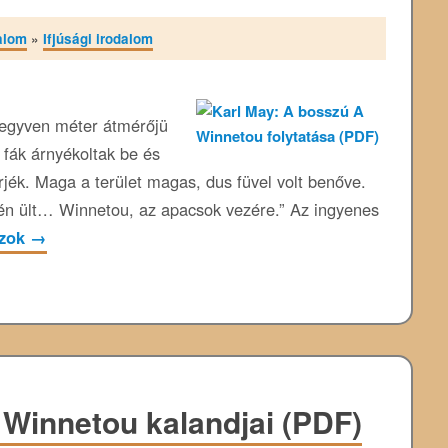
alom
»
Ifjúsági irodalom
negyven méter átmérőjü
t fák árnyékoltak be és
erjék. Maga a terület magas, dus füvel volt benőve.
lén ült… Winnetou, az apacsok vezére.” Az ingyenes
ozok
→
r Winnetou kalandjai (PDF)