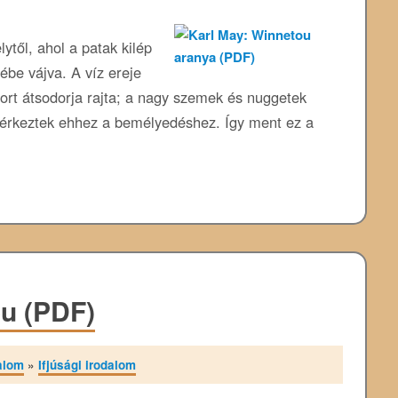
ytől, ahol a patak kilép
ébe vájva. A víz ereje
ort átsodorja rajta; a nagy szemek és nuggetek
lérkeztek ehhez a bemélyedéshez. Így ment ez a
u (PDF)
alom
»
Ifjúsági irodalom