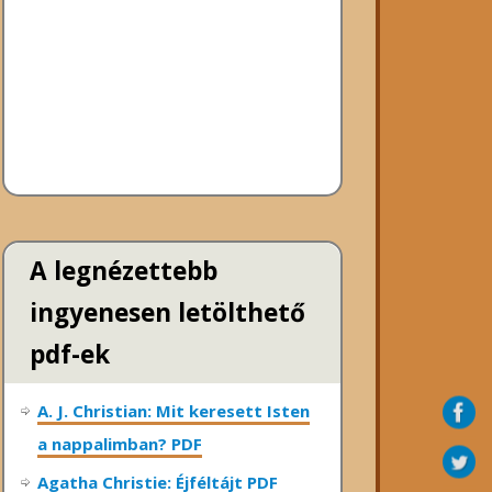
A legnézettebb
ingyenesen letölthető
pdf-ek
A. J. Christian: Mit keresett Isten
a nappalimban? PDF
Agatha Christie: Éjféltájt PDF