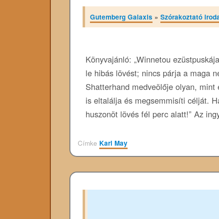
Gutemberg Galaxis
»
Szórakoztató irod
Könyvajánló: „Winnetou ezüstpuskáj
le hibás lövést; nincs párja a maga 
Shatterhand medveölője olyan, mint e
is eltalálja és megsemmisíti célját. 
huszonöt lövés fél perc alatt!” Az in
Címke
Karl May