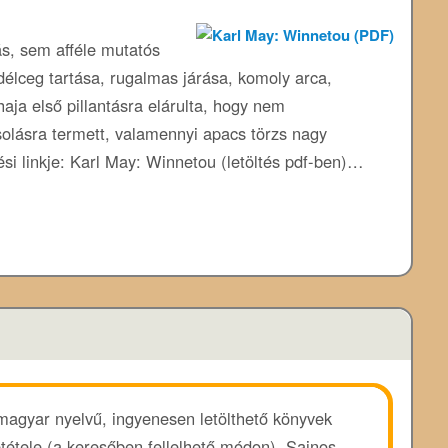
ás, sem afféle mutatós
élceg tartása, rugalmas járása, komoly arca,
haja első pillantásra elárulta, hogy nem
solásra termett, valamennyi apacs törzs nagy
ési linkje: Karl May: Winnetou (letöltés pdf-ben)…
 magyar nyelvű, ingyenesen letölthető könyvek
ététele (a keresőben fellelhető módon). Sajnos