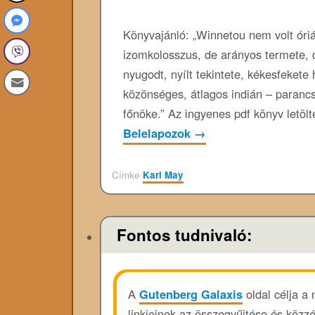
Könyvajánló: „Winnetou nem volt óri
izomkolosszus, de arányos termete, d
nyugodt, nyílt tekintete, kékesfekete 
közönséges, átlagos indián – paranc
főnöke.” Az ingyenes pdf könyv letölt
Belelapozok
→
Címke
Karl May
Fontos tudnivaló:
A
Gutenberg Galaxis
oldal célja a
linkjeinek az összegyűjtése és közz