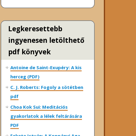
Legkeresettebb
ingyenesen letölthető
pdf könyvek
Antoine de Saint-Exupéry: A kis
herceg (PDF)
C. J. Roberts: Fogoly a sötétben
pdf
Choa Kok Sui: Meditációs
gyakorlatok a lélek feltárására
PDF
Fekete István: A Koppányi Aga