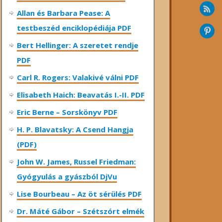
Allan és Barbara Pease: A
testbeszéd enciklopédiája PDF
Bert Hellinger: A ​szeretet rendje
PDF
Carl R. Rogers: Valakivé válni PDF
Elisabeth Haich: Beavatás I.-II. PDF
Eric Berne – Sorskönyv PDF
H. P. Blavatsky: A Csend Hangja
(PDF)
John W. James, Russel Friedman:
Gyógyulás a gyászból DjVu
Lise Bourbeau – Az öt sérülés PDF
Dr. Máté Gábor – Szétszórt elmék