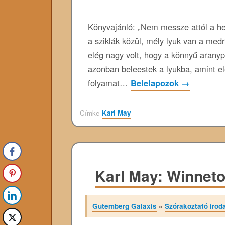
Könyvajánló: „Nem messze attól a hel
a sziklák közül, mély lyuk van a medr
elég nagy volt, hogy a könnyű aranyp
azonban beleestek a lyukba, amint e
folyamat…
Belelapozok
→
Címke
Karl May
Karl May: Winneto
Gutemberg Galaxis
»
Szórakoztató irod