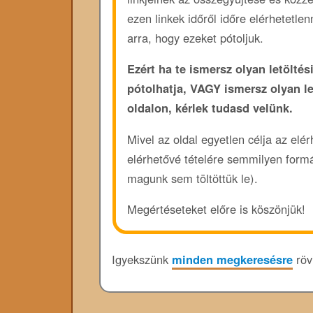
ezen linkek időről időre elérhetetl
arra, hogy ezeket pótoljuk.
Ezért ha te ismersz olyan letöltési
pótolhatja, VAGY ismersz olyan l
oldalon, kérlek tudasd velünk.
Mivel az oldal egyetlen célja az elé
elérhetővé tételére semmilyen form
magunk sem töltöttük le).
Megértéseteket előre is köszönjük!
Igyekszünk
minden megkeresésre
rövi