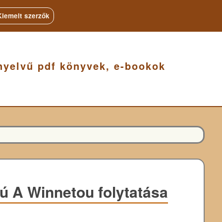
Kiemelt szerzők
nyelvű pdf könyvek, e-bookok
ú A Winnetou folytatása