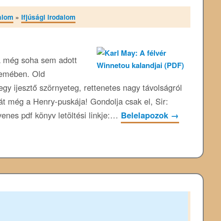
alom
»
Ifjúsági irodalom
a még soha sem adott
nemében. Old
gy ijesztő szörnyeteg, rettenetes nagy távolságról
Hát még a Henry-puskája! Gondolja csak el, Sir:
gyenes pdf könyv letöltési linkje:…
Belelapozok
→