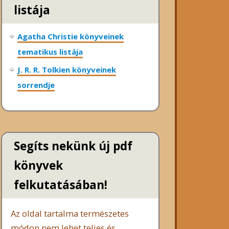
listája
Agatha Christie könyveinek
tematikus listája
J. R. R. Tolkien könyveinek
sorrendje
Segíts nekünk új pdf
könyvek
felkutatásában!
Az oldal tartalma természetes
módon nem lehet teljes és