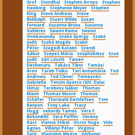
Grof
Stendhal
Stephen Arroyo
Stephen
Hawking
Stephenie Meyer
Stephen
King
Steve Andreas
Steve
Biddulph
Stuart Wilde
Susan
Forward
Susanne Bruns
Susanne
Valliéres
Swami Rama
Swami
Vivekananda
Szabó György
Szabó
Judit
Szabó Magda
Szabó
Péter
Szegedi Katalin
Szendi
Gábor
Szepes Mária
Szophoklész
Szoó
Judit
Sári László
Taisen
Deshimaru
Takács Tibor
Tamási
Áron
Tarab Tulku
Tari Annamária
Ted
Andrews
Ted Clever
Temesvári
Gabriella
Tenzin Gyatco (XIV. Dalai
láma)
Terebess Gábor
Thomas
Mann
Thomas Moore
Thomas
Schäfer
Thorwald Dethlefsen
Tom
Kenyon
Tony Lake
Tracy
Hogg
Vekerdy Tamás
Vera F.
Birkenbihl
Vera Peiffer
Verena
Kast
Vianna Stibal
Victor Hugo
Vida
Ágnes
Villányi Péter
Virginia
Satir
Vlagyimir Megre
Várkonyi