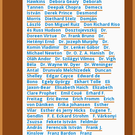
Hawkins
Debora Geary
Deborah
Tannen
Deepak Chopra
Demecs
István
Derek Prince
Desmond
Morris
Diethard Stelz
Domján
László
Don Miguel Ruiz
Don Richard Riso
és Russ Hudson
Dosztojevszkij
Dr.
Doreen Virtue
Dr. Frank Bruno
Dr.
Hetényi Ernő
Dr. Jozeph Murphy
Dr.
Komin Vladimir
Dr. Lenkei Gábor
Dr.
Michael Newton
Dr. O. Z. A. Hanish
Dr.
Oláh Andor
Dr. Szilágyi Vilmos
Dr. Vígh
Béla
Dr. Wayne W. Dyer
Dr. Weninger
Antal
Drunvalo Melchizedek
Duncan
Shelley
Edgar Cayce
Edward de
Bono
Egely György
Ekhart Tolle
Eli
Jaxon-Bear
Elisabeth Haich
Elizabeth
Clare Prophet
Emil Coué
Erhard F.
Freitag
Eric Berne
Erich Fromm
Erich
von Däniken
Erika Johansen
Esther
Vilar
Esther és Jerry Hicks
Eugene T.
Gendlin
F. E. Eckard Strohm
F. Várkonyi
Zsuzsa
Fekete István
Feldmár
András
Ferencsik István
Frank J.
Kinslow
Franz Bardon
Franz