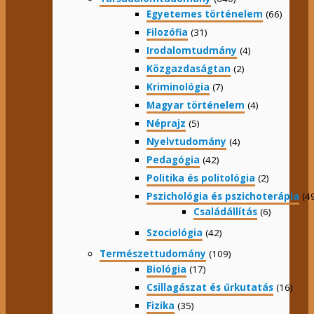
Egyetemes történelem
(66)
Filozófia
(31)
Irodalomtudmány
(4)
Közgazdaságtan
(2)
Kriminológia
(7)
Magyar történelem
(4)
Néprajz
(5)
Nyelvtudomány
(4)
Pedagógia
(42)
Politika és politológia
(2)
Pszichológia és pszichoterápia
(4
Családállítás
(6)
Szociológia
(42)
Természettudomány
(109)
Biológia
(17)
Csillagászat és űrkutatás
(16)
Fizika
(35)