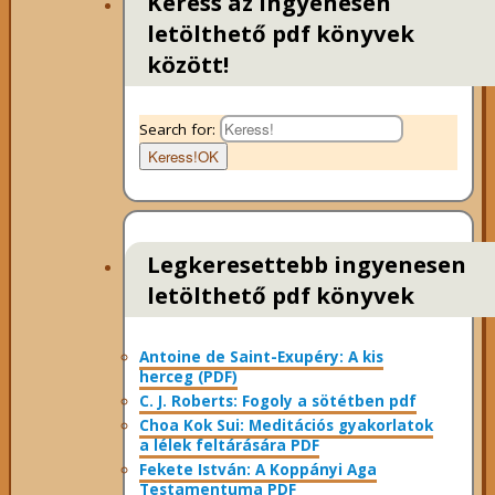
Keress az ingyenesen
letölthető pdf könyvek
között!
Search for:
Keress!
OK
Legkeresettebb ingyenesen
letölthető pdf könyvek
Antoine de Saint-Exupéry: A kis
herceg (PDF)
C. J. Roberts: Fogoly a sötétben pdf
Choa Kok Sui: Meditációs gyakorlatok
a lélek feltárására PDF
Fekete István: A Koppányi Aga
Testamentuma PDF