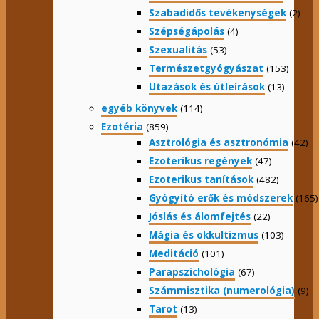
Szabadidős tevékenységek
(2)
Szépségápolás
(4)
Szexualitás
(53)
Természetgyógyászat
(153)
Utazások és útleírások
(13)
egyéb könyvek
(114)
Ezotéria
(859)
Asztrológia és asztronómia
(42)
Ezoterikus regények
(47)
Ezoterikus tanítások
(482)
Gyógyító erők és módszerek
(165)
Jóslás és álomfejtés
(22)
Mágia és okkultizmus
(103)
Meditáció
(101)
Parapszichológia
(67)
Számmisztika (numerológia)
(9)
Tarot
(13)