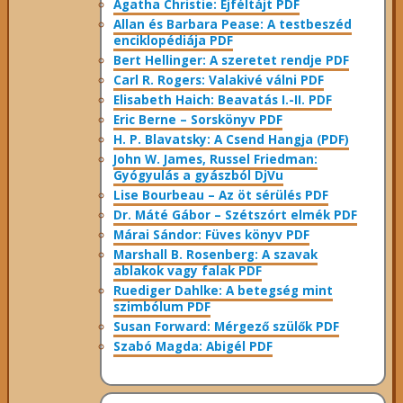
Agatha Christie: Éjféltájt PDF
Allan és Barbara Pease: A testbeszéd
enciklopédiája PDF
Bert Hellinger: A ​szeretet rendje PDF
Carl R. Rogers: Valakivé válni PDF
Elisabeth Haich: Beavatás I.-II. PDF
Eric Berne – Sorskönyv PDF
H. P. Blavatsky: A Csend Hangja (PDF)
John W. James, Russel Friedman:
Gyógyulás a gyászból DjVu
Lise Bourbeau – Az öt sérülés PDF
Dr. Máté Gábor – Szétszórt elmék PDF
Márai Sándor: Füves könyv PDF
Marshall B. Rosenberg: A szavak
ablakok vagy falak PDF
Ruediger Dahlke: A betegség mint
szimbólum PDF
Susan Forward: Mérgező szülők PDF
Szabó Magda: Abigél PDF