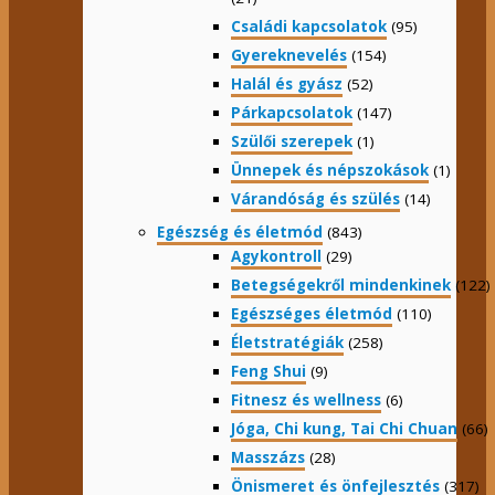
Családi kapcsolatok
(95)
Gyereknevelés
(154)
Halál és gyász
(52)
Párkapcsolatok
(147)
Szülői szerepek
(1)
Ünnepek és népszokások
(1)
Várandóság és szülés
(14)
Egészség és életmód
(843)
Agykontroll
(29)
Betegségekről mindenkinek
(122)
Egészséges életmód
(110)
Életstratégiák
(258)
Feng Shui
(9)
Fitnesz és wellness
(6)
Jóga, Chi kung, Tai Chi Chuan
(66)
Masszázs
(28)
Önismeret és önfejlesztés
(317)