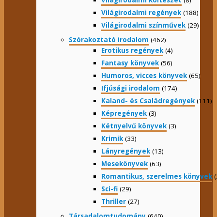
Világirodalmi költészet
(8)
Világirodalmi regények
(188)
Világirodalmi színművek
(29)
Szórakoztató irodalom
(462)
Erotikus regények
(4)
Fantasy könyvek
(56)
Humoros, vicces könyvek
(65)
Ifjúsági irodalom
(174)
Kaland- és Családregények
(111)
Képregények
(3)
Kétnyelvű könyvek
(3)
Krimik
(33)
Lányregények
(13)
Mesekönyvek
(63)
Romantikus, szerelmes könyvek
(
Sci-fi
(29)
Thriller
(27)
Társadalomtudomány
(640)