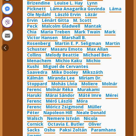
Brizendine
Louise L. Hay
Lynn
Picknett
Láma Anagarika Govinda
Láma
Ole Nydahl
László Ervin
Lázár
Ervin
Lénárt Gitta
M. Scott
Peck
Malcolm Gladwell
Mantak
Chia
Maria Treben
Mark Twain
Mark
Victor Hansen
Marshall B.
Rosenberg
Martin E. P. Seligman
Martin
Schuster
Masaru Emoto
Max Allan
Collins
Melody Beattie
Michael Ben-
Menachem
Michio Kaku
Michio
Kushi
Miguel de Cervantes
Saavedra
Mike Dooley
Mikszáth
Kálmán
Miranda Lee
Miriam Dr.
Stoppard
Mohás Lívia
Moliere
Molnár
Ferenc
Molnár Réka
Murakami
Haruki
Márai Sándor
Máté Imre
Mérei
Ferenc
Mérő László
Móra
Ferenc
Móricz Zsigmond
Müller
Péter
Napoleon Hill
Neale Donald
Walsch
Nemere István
Nicola
Cornick
Octavia E. Butler
Oliver
Sacks
Osho
Paksi Zoltán
Paramhans
Swami