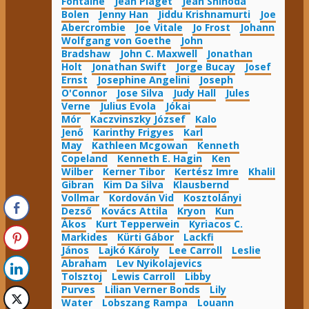
Fontaine
Jean Piaget
Jean Shinoda
Bolen
Jenny Han
Jiddu Krishnamurti
Joe
Abercrombie
Joe Vitale
Jo Frost
Johann
Wolfgang von Goethe
John
Bradshaw
John C. Maxwell
Jonathan
Holt
Jonathan Swift
Jorge Bucay
Josef
Ernst
Josephine Angelini
Joseph
O'Connor
Jose Silva
Judy Hall
Jules
Verne
Julius Evola
Jókai
Mór
Kaczvinszky József
Kalo
Jenő
Karinthy Frigyes
Karl
May
Kathleen Mcgowan
Kenneth
Copeland
Kenneth E. Hagin
Ken
Wilber
Kerner Tibor
Kertész Imre
Khalil
Gibran
Kim Da Silva
Klausbernd
Vollmar
Kordován Vid
Kosztolányi
Dezső
Kovács Attila
Kryon
Kun
Ákos
Kurt Tepperwein
Kyriacos C.
Markides
Kürti Gábor
Lackfi
János
Lajkó Károly
Lee Carroll
Leslie
Abraham
Lev Nyikolajevics
Tolsztoj
Lewis Carroll
Libby
Purves
Lilian Verner Bonds
Lily
Water
Lobszang Rampa
Louann