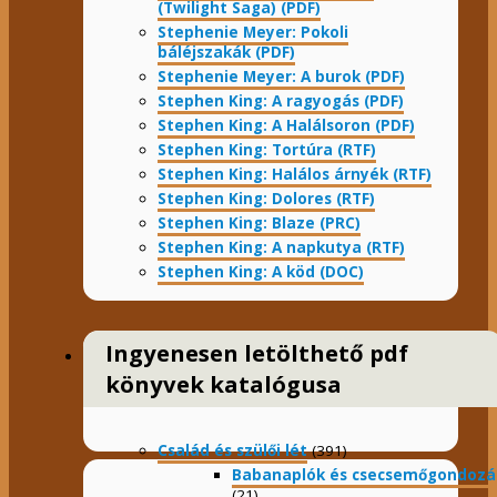
(Twilight Saga) (PDF)
Stephenie Meyer: Pokoli
báléjszakák (PDF)
Stephenie Meyer: A burok (PDF)
Stephen King: A ragyogás (PDF)
Stephen King: A Halálsoron (PDF)
Stephen King: Tortúra (RTF)
Stephen King: Halálos árnyék (RTF)
Stephen King: Dolores (RTF)
Stephen King: Blaze (PRC)
Stephen King: A napkutya (RTF)
Stephen King: A köd (DOC)
Ingyenesen letölthető pdf
könyvek katalógusa
Család és szülői lét
(391)
Babanaplók és csecsemőgondozá
(21)