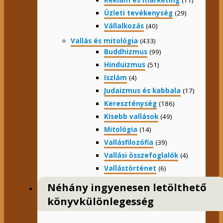
Reklám és marketing
(11)
Üzleti tevékenység
(29)
Vállalkozás
(40)
Vallás és mitológia
(433)
Buddhizmus
(99)
Hinduizmus
(51)
Iszlám
(4)
Judaizmus és kabbala
(17)
Kereszténység
(186)
Kisebb vallások
(49)
Mitológia
(14)
Vallásfilozófia
(39)
Vallási összefoglalók
(4)
Vallástörténet
(6)
Néhány ingyenesen letölthető
könyvkülönlegesség