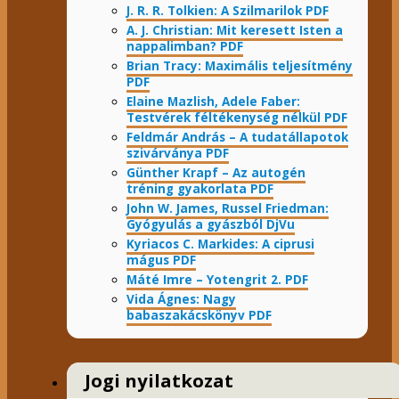
J. R. R. Tolkien: A Szilmarilok PDF
A. J. Christian: Mit keresett Isten a
nappalimban? PDF
Brian Tracy: Maximális teljesítmény
PDF
Elaine Mazlish, Adele Faber:
Testvérek féltékenység nélkül PDF
Feldmár András – A tudatállapotok
szivárványa PDF
Günther Krapf – Az autogén
tréning gyakorlata PDF
John W. James, Russel Friedman:
Gyógyulás a gyászból DjVu
Kyriacos C. Markides: A ciprusi
mágus PDF
Máté Imre – Yotengrit 2. PDF
Vida Ágnes: Nagy
babaszakácskönyv PDF
Jogi nyilatkozat