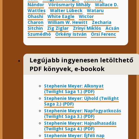
Nándor
Vörösmarty Mihály
Wallace D.
Wattles
Walter Lübeck
Wataru
Ohashi
White Eagle
Wictor
Charon
William W. Hewitt
Zecharia
Sitchin
Zig Ziglar
Zrínyi Miklós
Ácsán
Szumédhó
Örkény István
Örsi Ferenc
Legújabb ingyenesen letölthető
PDF könyvek, e-bookok
Stephenie Meyer: Alkonyat
(Twilight Saga 1.) (PDF)
Stephenie Meyer: Újhold (Twilight
Saga 2.) (PDF)
Stephenie Meyer: Napfogyatkozás
(Twilight Saga 3.) (PDF)
Stephenie Meyer: Hajnalhasadás
(Twilight Saga 4.) (PDF)
Stephenie Meyer: Éjféli nap