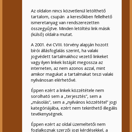
Az oldalon nincs közvetlenül letölthető
tartalom, csupán a keresőkben fellelhető
ismeretanyag van rendszerezetten
összegyűjtve. Minden letöltési link másik
(külső) oldalra mutat.
A 2001. évi CVIII. törvény alapján hozott
bírói állásfoglalás szerint, ha valaki
jogvédett tartalmakhoz vezető linkeket
vagy ilyen linkek listáját megossza az
interneten, az nem azonos azzal, mint
amikor magukat a tartalmakat teszi valaki
nyilvánosan elérhetővé.
Éppen ezért a linkek közzététele nem
sorolható sem a „terjesztés”, sem a
„másolás”, sem a „nyilvános közzététel” jogi
kategóriájába, ezért nem tekinthető illegális
tevékenységnek.
Éppen ezért az oldal üzemeltetői nem
foglalkoznak szerzői jogi kérdésekkel, a