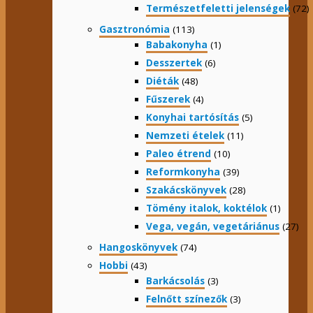
Természetfeletti jelenségek
(72)
Gasztronómia
(113)
Babakonyha
(1)
Desszertek
(6)
Diéták
(48)
Fűszerek
(4)
Konyhai tartósítás
(5)
Nemzeti ételek
(11)
Paleo étrend
(10)
Reformkonyha
(39)
Szakácskönyvek
(28)
Tömény italok, koktélok
(1)
Vega, vegán, vegetáriánus
(27)
Hangoskönyvek
(74)
Hobbi
(43)
Barkácsolás
(3)
Felnőtt színezők
(3)