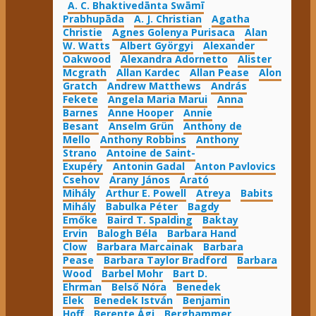
A. C. Bhaktivedānta Swāmī
Prabhupāda
A. J. Christian
Agatha
Christie
Agnes Golenya Purisaca
Alan
W. Watts
Albert Györgyi
Alexander
Oakwood
Alexandra Adornetto
Alister
Mcgrath
Allan Kardec
Allan Pease
Alon
Gratch
Andrew Matthews
András
Fekete
Angela Maria Marui
Anna
Barnes
Anne Hooper
Annie
Besant
Anselm Grün
Anthony de
Mello
Anthony Robbins
Anthony
Strano
Antoine de Saint-
Exupéry
Antonin Gadal
Anton Pavlovics
Csehov
Arany János
Arató
Mihály
Arthur E. Powell
Atreya
Babits
Mihály
Babulka Péter
Bagdy
Emőke
Baird T. Spalding
Baktay
Ervin
Balogh Béla
Barbara Hand
Clow
Barbara Marcainak
Barbara
Pease
Barbara Taylor Bradford
Barbara
Wood
Barbel Mohr
Bart D.
Ehrman
Belső Nóra
Benedek
Elek
Benedek István
Benjamin
Hoff
Berente Ági
Berghammer