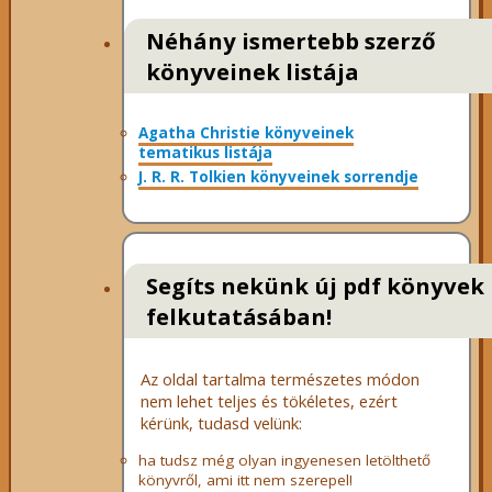
Néhány ismertebb szerző
könyveinek listája
Agatha Christie könyveinek
tematikus listája
J. R. R. Tolkien könyveinek sorrendje
Segíts nekünk új pdf könyvek
felkutatásában!
Az oldal tartalma természetes módon
nem lehet teljes és tökéletes, ezért
kérünk, tudasd velünk:
ha tudsz még olyan ingyenesen letölthető
könyvről, ami itt nem szerepel!