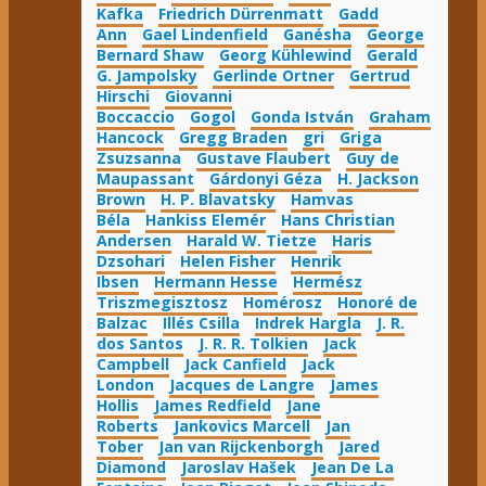
Kafka
Friedrich Dürrenmatt
Gadd
Ann
Gael Lindenfield
Ganésha
George
Bernard Shaw
Georg Kühlewind
Gerald
G. Jampolsky
Gerlinde Ortner
Gertrud
Hirschi
Giovanni
Boccaccio
Gogol
Gonda István
Graham
Hancock
Gregg Braden
gri
Griga
Zsuzsanna
Gustave Flaubert
Guy de
Maupassant
Gárdonyi Géza
H. Jackson
Brown
H. P. Blavatsky
Hamvas
Béla
Hankiss Elemér
Hans Christian
Andersen
Harald W. Tietze
Haris
Dzsohari
Helen Fisher
Henrik
Ibsen
Hermann Hesse
Hermész
Triszmegisztosz
Homérosz
Honoré de
Balzac
Illés Csilla
Indrek Hargla
J. R.
dos Santos
J. R. R. Tolkien
Jack
Campbell
Jack Canfield
Jack
London
Jacques de Langre
James
Hollis
James Redfield
Jane
Roberts
Jankovics Marcell
Jan
Tober
Jan van Rijckenborgh
Jared
Diamond
Jaroslav Hašek
Jean De La