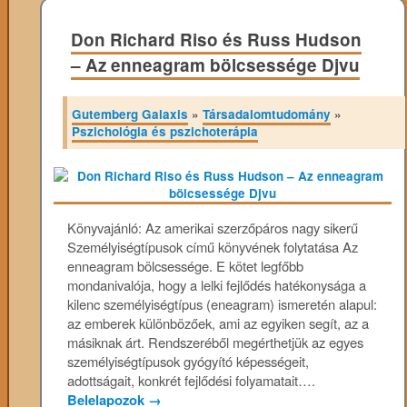
Don Richard Riso és Russ Hudson
– Az enneagram bölcsessége Djvu
Gutemberg Galaxis
»
Társadalomtudomány
»
Pszichológia és pszichoterápia
Könyvajánló: Az amerikai szerzőpáros nagy sikerű
Személyiségtípusok című könyvének folytatása Az
enneagram bölcsessége. E kötet legfőbb
mondanivalója, hogy a lelki fejlődés hatékonysága a
kilenc személyiségtípus (eneagram) ismeretén alapul:
az emberek különbözőek, ami az egyiken segít, az a
másiknak árt. Rendszeréből megérthetjük az egyes
személyiségtípusok gyógyító képességeit,
adottságait, konkrét fejlődési folyamatait….
Belelapozok
→