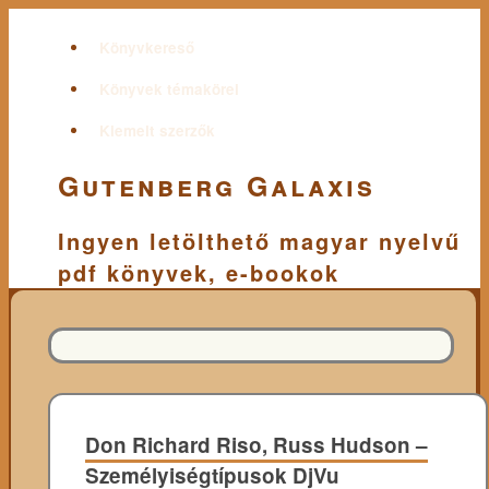
Könyvkereső
Könyvek témakörei
Kiemelt szerzők
Gutenberg Galaxis
Ingyen letölthető magyar nyelvű
pdf könyvek, e-bookok
Don Richard Riso, Russ Hudson –
Személyiségtípusok DjVu