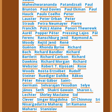
Maheshwarananda
Patandzsali
Paul
Brunton
Paul Davies
Paul Ekman
Paul
Hauck
Paulo Coelho
Peter
Lauster
Peter Orban
Peter
Straub
Petra Neumayer
Pierre
Franckh
Polcz Alaine
Ponori Thewrewk
Aurél
Popper Péter
Pressing Lajos
Pál
Ferenc
Ranschburg Jenő
Raymond A.
Moody
Rejtő Jenő
René
Guénon
Rhonda Byrne
Richard
Bach
Richard Bandler
Richard
Bartlett
Richard Carlson
Richard
Dawkins
Richard Morgan
Richard
Webster
Robert T. Kiyosaki
Rose
Woods
Rosta Erzsébet
Rudolf
Steiner
Ruediger Dahlke
Rákos
Péter
Révai Gábor
Saint-
Germain
Selvarajan Yesudian
Selye
János
Seth
Shakti Gawain
Sharon L.
Lechter
Shirley Maclaine
Sid
Clever
Singer Magdolna
Sri Chinmoy
Sri
Nisargadatta Maharaj
Srí Ramana
Maharsi
Stanislav