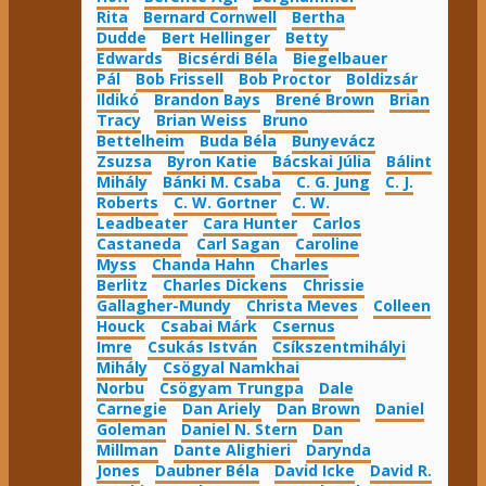
Rita
Bernard Cornwell
Bertha
Dudde
Bert Hellinger
Betty
Edwards
Bicsérdi Béla
Biegelbauer
Pál
Bob Frissell
Bob Proctor
Boldizsár
Ildikó
Brandon Bays
Brené Brown
Brian
Tracy
Brian Weiss
Bruno
Bettelheim
Buda Béla
Bunyevácz
Zsuzsa
Byron Katie
Bácskai Júlia
Bálint
Mihály
Bánki M. Csaba
C. G. Jung
C. J.
Roberts
C. W. Gortner
C. W.
Leadbeater
Cara Hunter
Carlos
Castaneda
Carl Sagan
Caroline
Myss
Chanda Hahn
Charles
Berlitz
Charles Dickens
Chrissie
Gallagher-Mundy
Christa Meves
Colleen
Houck
Csabai Márk
Csernus
Imre
Csukás István
Csíkszentmihályi
Mihály
Csögyal Namkhai
Norbu
Csögyam Trungpa
Dale
Carnegie
Dan Ariely
Dan Brown
Daniel
Goleman
Daniel N. Stern
Dan
Millman
Dante Alighieri
Darynda
Jones
Daubner Béla
David Icke
David R.