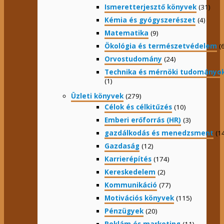
Ismeretterjesztő könyvek
(31)
Kémia és gyógyszerészet
(4)
Matematika
(9)
Ökológia és természetvédelem
(6
Orvostudomány
(24)
Technika és mérnöki tudományo
(1)
Üzleti könyvek
(279)
Célok és célkitűzés
(10)
Emberi erőforrás (HR)
(3)
gazdálkodás és menedzsment
(1
Gazdaság
(12)
Karrierépítés
(174)
Kereskedelem
(2)
Kommunikáció
(77)
Motivációs könyvek
(115)
Pénzügyek
(20)