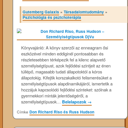
Gutemberg Galaxis
»
Társadalomtudomány
»
Pszichológia és pszichoterápia
Könyvajánló: A könyv­ szerzői az enneagram ősi
eszközével minden eddiginél pontosabban és
részletesebben térképezik fel a kilenc alapvető
személyiségtípust, azok fejlődési szintjeit az énen
túllépő, magasabb tudati állapotoktól a kóros
állapotokig. Kifejtik korszakalkotó felismerésüket a
személyiségtípusok alapdinamikájáról, ismertetik a
hozzájuk kapcsolódó fejlődési szinteket: szólnak a
gyermekkori minták jelentőségéről, a
személyiségtípusok…
Belelapozok
→
Címke
Don Richard Riso és Russ Hudson