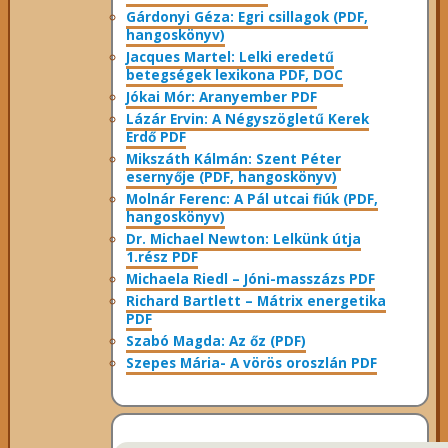
Gárdonyi Géza: Egri csillagok (PDF,
hangoskönyv)
Jacques Martel: Lelki eredetű
betegségek lexikona PDF, DOC
Jókai Mór: Aranyember PDF
Lázár Ervin: A Négyszögletű Kerek
Erdő PDF
Mikszáth Kálmán: Szent Péter
esernyője (PDF, hangoskönyv)
Molnár Ferenc: A Pál utcai fiúk (PDF,
hangoskönyv)
Dr. Michael Newton: Lelkünk útja
1.rész PDF
Michaela Riedl – Jóni-masszázs PDF
Richard Bartlett – Mátrix energetika
PDF
Szabó Magda: Az őz (PDF)
Szepes Mária- A vörös oroszlán PDF