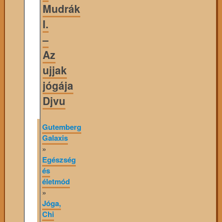
Mudrák
I.
–
Az
ujjak
jógája
Djvu
Gutemberg
Galaxis
»
Egészség
és
életmód
»
Jóga,
Chi