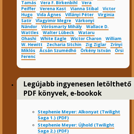
Tamás
Vera F. Birkenbihl
Vera
Peiffer
Verena Kast
Vianna Stibal
Victor
Hugo
Vida Ágnes
Villányi Péter
Virginia
Satir
Vlagyimir Megre
Várkonyi
Nándor
Vörösmarty Mihály
Wallace D.
Wattles
Walter Lübeck
Wataru
Ohashi
White Eagle
Wictor Charon
William
W. Hewitt
Zecharia Sitchin
Zig Ziglar
Zrínyi
Miklós
Ácsán Szumédhó
Örkény István
Örsi
Ferenc
Legújabb ingyenesen letölthető
PDF könyvek, e-bookok
Stephenie Meyer: Alkonyat (Twilight
Saga 1.) (PDF)
Stephenie Meyer: Újhold (Twilight
Saga 2.) (PDF)