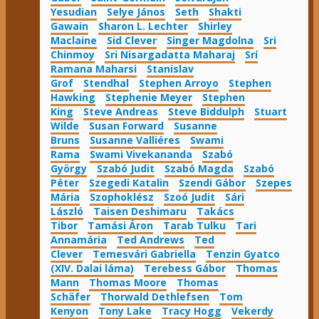
Yesudian
Selye János
Seth
Shakti
Gawain
Sharon L. Lechter
Shirley
Maclaine
Sid Clever
Singer Magdolna
Sri
Chinmoy
Sri Nisargadatta Maharaj
Srí
Ramana Maharsi
Stanislav
Grof
Stendhal
Stephen Arroyo
Stephen
Hawking
Stephenie Meyer
Stephen
King
Steve Andreas
Steve Biddulph
Stuart
Wilde
Susan Forward
Susanne
Bruns
Susanne Valliéres
Swami
Rama
Swami Vivekananda
Szabó
György
Szabó Judit
Szabó Magda
Szabó
Péter
Szegedi Katalin
Szendi Gábor
Szepes
Mária
Szophoklész
Szoó Judit
Sári
László
Taisen Deshimaru
Takács
Tibor
Tamási Áron
Tarab Tulku
Tari
Annamária
Ted Andrews
Ted
Clever
Temesvári Gabriella
Tenzin Gyatco
(XIV. Dalai láma)
Terebess Gábor
Thomas
Mann
Thomas Moore
Thomas
Schäfer
Thorwald Dethlefsen
Tom
Kenyon
Tony Lake
Tracy Hogg
Vekerdy