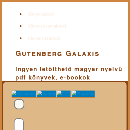
Könyvkereső
Könyvek témakörei
Kiemelt szerzők
Gutenberg Galaxis
Ingyen letölthető magyar nyelvű
pdf könyvek, e-bookok