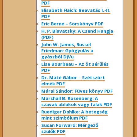
PDF
Elisabeth Haich: Beavatás I.-II.
PDF
Eric Berne – Sorskönyv PDF
H. P. Blavatsky: A Csend Hangja
(PDF)
John W. James, Russel
Friedman: Gyógyulás a
gyászból DjVu
Lise Bourbeau – Az öt sérülés
PDF
Dr. Máté Gábor – Szétszórt
elmék PDF
Márai Sándor: Füves könyv PDF
Marshall B. Rosenberg: A
szavak ablakok vagy falak PDF
Ruediger Dahlke: A betegség
mint szimbólum PDF
Susan Forward: Mérgező
szülők PDF