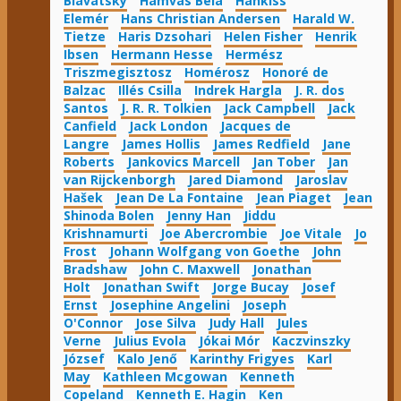
Blavatsky
Hamvas Béla
Hankiss
Elemér
Hans Christian Andersen
Harald W.
Tietze
Haris Dzsohari
Helen Fisher
Henrik
Ibsen
Hermann Hesse
Hermész
Triszmegisztosz
Homérosz
Honoré de
Balzac
Illés Csilla
Indrek Hargla
J. R. dos
Santos
J. R. R. Tolkien
Jack Campbell
Jack
Canfield
Jack London
Jacques de
Langre
James Hollis
James Redfield
Jane
Roberts
Jankovics Marcell
Jan Tober
Jan
van Rijckenborgh
Jared Diamond
Jaroslav
Hašek
Jean De La Fontaine
Jean Piaget
Jean
Shinoda Bolen
Jenny Han
Jiddu
Krishnamurti
Joe Abercrombie
Joe Vitale
Jo
Frost
Johann Wolfgang von Goethe
John
Bradshaw
John C. Maxwell
Jonathan
Holt
Jonathan Swift
Jorge Bucay
Josef
Ernst
Josephine Angelini
Joseph
O'Connor
Jose Silva
Judy Hall
Jules
Verne
Julius Evola
Jókai Mór
Kaczvinszky
József
Kalo Jenő
Karinthy Frigyes
Karl
May
Kathleen Mcgowan
Kenneth
Copeland
Kenneth E. Hagin
Ken