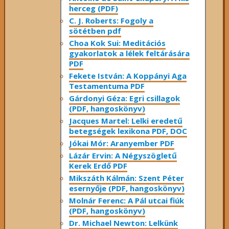
herceg (PDF)
C. J. Roberts: Fogoly a
sötétben pdf
Choa Kok Sui: Meditációs
gyakorlatok a lélek feltárására
PDF
Fekete István: A Koppányi Aga
Testamentuma PDF
Gárdonyi Géza: Egri csillagok
(PDF, hangoskönyv)
Jacques Martel: Lelki eredetű
betegségek lexikona PDF, DOC
Jókai Mór: Aranyember PDF
Lázár Ervin: A Négyszögletű
Kerek Erdő PDF
Mikszáth Kálmán: Szent Péter
esernyője (PDF, hangoskönyv)
Molnár Ferenc: A Pál utcai fiúk
(PDF, hangoskönyv)
Dr. Michael Newton: Lelkünk