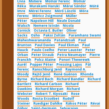
Lívia
Moliere
Molnár Ferenc
Molnár
Réka
Murakami Haruki
Márai Sándor
Máté
Imre
Mérei Ferenc
Mérő László
Móra
Ferenc
Móricz Zsigmond
Müller
Péter
Napoleon Hill
Neale Donald
Walsch
Nemere István
Nicola
Cornick
Octavia E. Butler
Oliver
Sacks
Osho
Paksi Zoltán
Paramhans Swami
Maheshwarananda
Patandzsali
Paul
Brunton
Paul Davies
Paul Ekman
Paul
Hauck
Paulo Coelho
Peter Lauster
Peter
Orban
Peter Straub
Petra Neumayer
Pierre
Franckh
Polcz Alaine
Ponori Thewrewk
Aurél
Popper Péter
Pressing Lajos
Pál
Ferenc
Ranschburg Jenő
Raymond A.
Moody
Rejtő Jenő
René Guénon
Rhonda
Byrne
Richard Bach
Richard Bandler
Richard
Bartlett
Richard Carlson
Richard
Dawkins
Richard Morgan
Richard
Webster
Robert T. Kiyosaki
Rose
Woods
Rosta Erzsébet
Rudolf
Steiner
Ruediger Dahlke
Rákos Péter
Révai
Gábor
Saint-Germain
Selvarajan