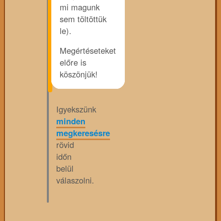
mi magunk
sem töltöttük
le).
Megértéseteket
előre is
köszönjük!
Igyekszünk
minden
megkeresésre
rövid
időn
belül
válaszolni.