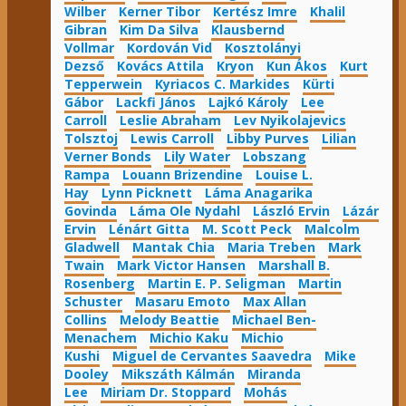
Wilber
Kerner Tibor
Kertész Imre
Khalil
Gibran
Kim Da Silva
Klausbernd
Vollmar
Kordován Vid
Kosztolányi
Dezső
Kovács Attila
Kryon
Kun Ákos
Kurt
Tepperwein
Kyriacos C. Markides
Kürti
Gábor
Lackfi János
Lajkó Károly
Lee
Carroll
Leslie Abraham
Lev Nyikolajevics
Tolsztoj
Lewis Carroll
Libby Purves
Lilian
Verner Bonds
Lily Water
Lobszang
Rampa
Louann Brizendine
Louise L.
Hay
Lynn Picknett
Láma Anagarika
Govinda
Láma Ole Nydahl
László Ervin
Lázár
Ervin
Lénárt Gitta
M. Scott Peck
Malcolm
Gladwell
Mantak Chia
Maria Treben
Mark
Twain
Mark Victor Hansen
Marshall B.
Rosenberg
Martin E. P. Seligman
Martin
Schuster
Masaru Emoto
Max Allan
Collins
Melody Beattie
Michael Ben-
Menachem
Michio Kaku
Michio
Kushi
Miguel de Cervantes Saavedra
Mike
Dooley
Mikszáth Kálmán
Miranda
Lee
Miriam Dr. Stoppard
Mohás