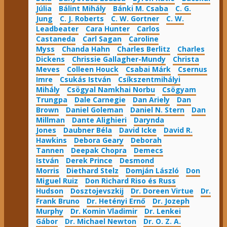
Júlia
Bálint Mihály
Bánki M. Csaba
C. G.
Jung
C. J. Roberts
C. W. Gortner
C. W.
Leadbeater
Cara Hunter
Carlos
Castaneda
Carl Sagan
Caroline
Myss
Chanda Hahn
Charles Berlitz
Charles
Dickens
Chrissie Gallagher-Mundy
Christa
Meves
Colleen Houck
Csabai Márk
Csernus
Imre
Csukás István
Csíkszentmihályi
Mihály
Csögyal Namkhai Norbu
Csögyam
Trungpa
Dale Carnegie
Dan Ariely
Dan
Brown
Daniel Goleman
Daniel N. Stern
Dan
Millman
Dante Alighieri
Darynda
Jones
Daubner Béla
David Icke
David R.
Hawkins
Debora Geary
Deborah
Tannen
Deepak Chopra
Demecs
István
Derek Prince
Desmond
Morris
Diethard Stelz
Domján László
Don
Miguel Ruiz
Don Richard Riso és Russ
Hudson
Dosztojevszkij
Dr. Doreen Virtue
Dr.
Frank Bruno
Dr. Hetényi Ernő
Dr. Jozeph
Murphy
Dr. Komin Vladimir
Dr. Lenkei
Gábor
Dr. Michael Newton
Dr. O. Z. A.