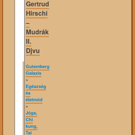
Gertrud
Hirschi
–
Mudrák
II.
Djvu
Gutemberg
Galaxis
»
Egészség
és
életmód
»
Jóga,
Chi
kung,
Tai