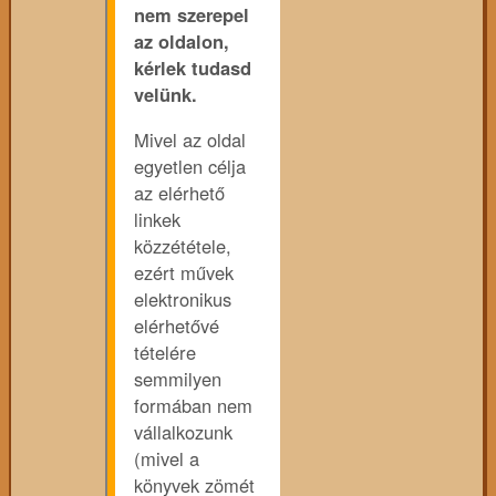
nem szerepel
az oldalon,
kérlek tudasd
velünk.
Mivel az oldal
egyetlen célja
az elérhető
linkek
közzététele,
ezért művek
elektronikus
elérhetővé
tételére
semmilyen
formában nem
vállalkozunk
(mivel a
könyvek zömét