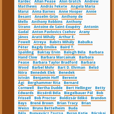
Kardec
Allan Pease
Alon Gratch
Andrew
Matthews
András Fekete
Angela Maria
Marui
Anna Barnes
Anne Hooper
Annie
Besant
Anselm Grün
Anthony de
Mello
Anthony Robbins
Anthony
Strano
Antoine de Saint-Exupéry
Antonin
Gadal
Anton Pavlovics Csehov
Arany
János
Arató Mihály
Arthur E.
Powell
Atreya
Babits Mihály
Babulka
Péter
Bagdy Emőke
Baird T.
Spalding
Baktay Ervin
Balogh Béla
Barbara
Hand Clow
Barbara Marcainak
Barbara
Pease
Barbara Taylor Bradford
Barbara
Wood
Barbel Mohr
Bart D. Ehrman
Belső
Nóra
Benedek Elek
Benedek
István
Benjamin Hoff
Berente
Ági
Berghammer Rita
Bernard
Cornwell
Bertha Dudde
Bert Hellinger
Betty
Edwards
Bicsérdi Béla
Biegelbauer Pál
Bob
Frissell
Bob Proctor
Boldizsár Ildikó
Brandon
Bays
Brené Brown
Brian Tracy
Brian
Weiss
Bruno Bettelheim
Buda
Béla
Bunyevácz Zsuzsa
Byron Katie
Bácskai