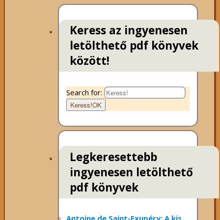
Keress az ingyenesen
letölthető pdf könyvek
között!
Search for:
Keress!
OK
Legkeresettebb
ingyenesen letölthető
pdf könyvek
Antoine de Saint-Exupéry: A kis