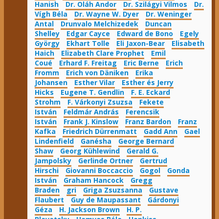
Hanish
Dr. Oláh Andor
Dr. Szilágyi Vilmos
Dr.
Vígh Béla
Dr. Wayne W. Dyer
Dr. Weninger
Antal
Drunvalo Melchizedek
Duncan
Shelley
Edgar Cayce
Edward de Bono
Egely
György
Ekhart Tolle
Eli Jaxon-Bear
Elisabeth
Haich
Elizabeth Clare Prophet
Emil
Coué
Erhard F. Freitag
Eric Berne
Erich
Fromm
Erich von Däniken
Erika
Johansen
Esther Vilar
Esther és Jerry
Hicks
Eugene T. Gendlin
F. E. Eckard
Strohm
F. Várkonyi Zsuzsa
Fekete
István
Feldmár András
Ferencsik
István
Frank J. Kinslow
Franz Bardon
Franz
Kafka
Friedrich Dürrenmatt
Gadd Ann
Gael
Lindenfield
Ganésha
George Bernard
Shaw
Georg Kühlewind
Gerald G.
Jampolsky
Gerlinde Ortner
Gertrud
Hirschi
Giovanni Boccaccio
Gogol
Gonda
István
Graham Hancock
Gregg
Braden
gri
Griga Zsuzsanna
Gustave
Flaubert
Guy de Maupassant
Gárdonyi
Géza
H. Jackson Brown
H. P.