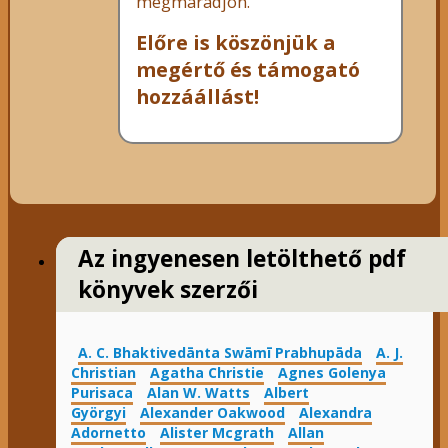
megmaradjon.
Előre is köszönjük a
megértő és támogató
hozzáállást!
Az ingyenesen letölthető pdf
könyvek szerzői
A. C. Bhaktivedānta Swāmī Prabhupāda
A. J.
Christian
Agatha Christie
Agnes Golenya
Purisaca
Alan W. Watts
Albert
Györgyi
Alexander Oakwood
Alexandra
Adornetto
Alister Mcgrath
Allan