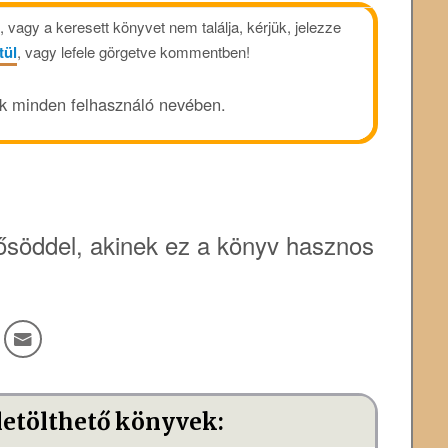
vagy a keresett könyvet nem találja, kérjük, jelezze
tül
, vagy lefele görgetve kommentben!
ük minden felhasználó nevében.
söddel, akinek ez a könyv hasznos
letölthető könyvek: