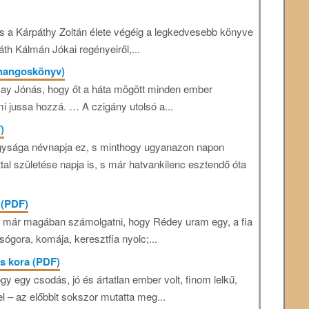
 a Kárpáthy Zoltán élete végéig a legkedvesebb könyve
áth Kálmán Jókai regényeiről,...
 hangoskönyv)
nkay Jónás, hogy őt a háta mögött minden ember
i jussa hozzá. … A czigány utolsó a...
)
agysága névnapja ez, s minthogy ugyanazon napon
ttal születése napja is, s már hatvankilenc esztendő óta
 (PDF)
te már magában számolgatni, hogy Rédey uram egy, a fia
sógora, komája, keresztfia nyolc;...
s kora (PDF)
y egy csodás, jó és ártatlan ember volt, finom lelkű,
 – az előbbit sokszor mutatta meg...