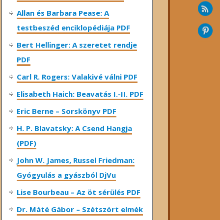
Allan és Barbara Pease: A
testbeszéd enciklopédiája PDF
Bert Hellinger: A ​szeretet rendje
PDF
Carl R. Rogers: Valakivé válni PDF
Elisabeth Haich: Beavatás I.-II. PDF
Eric Berne – Sorskönyv PDF
H. P. Blavatsky: A Csend Hangja
(PDF)
John W. James, Russel Friedman:
Gyógyulás a gyászból DjVu
Lise Bourbeau – Az öt sérülés PDF
Dr. Máté Gábor – Szétszórt elmék