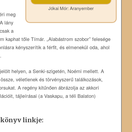
Jókai Mór: Aranyember
éri meg
 A lány
 csak a
em kaphat tőle Tímár. „Alabástrom szobor” felesége
lásra kényszerítik a férfit, és elmenekül oda, ahol
.
elölt helyen, a Senki-szigetén, Noémi mellett. A
i össze, véletlenek és törvényszerű találkozások,
orsukat. A regény kitűnően ábrázolja az akkori
óit, tájleírásai (a Vaskapu, a téli Balaton)
 könyv linkje: