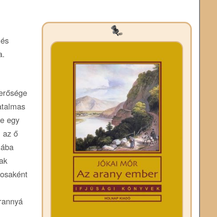
 és
a.
merősége
atalmas
se egy
, az ő
nába
ak
kosaként
arannyá