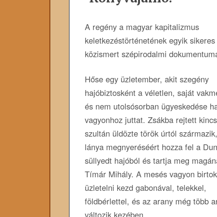
A ​regény a magyar kapitalizmus
keletkezéstörténetének egyik sikeres
közismert szépirodalmi dokumentum
Hőse egy üzletember, akit szegény
hajóbiztosként a véletlen, saját vak
és nem utolsósorban ügyeskedése h
vagyonhoz juttat. Zsákba rejtett kinc
szultán üldözte török úrtól származik
lánya megnyeréséért hozza fel a Du
süllyedt hajóból és tartja meg magán
Tímár Mihály. A mesés vagyon birto
üzletelni kezd gabonával, telekkel,
földbérlettel, és az arany még több 
változik kezében.