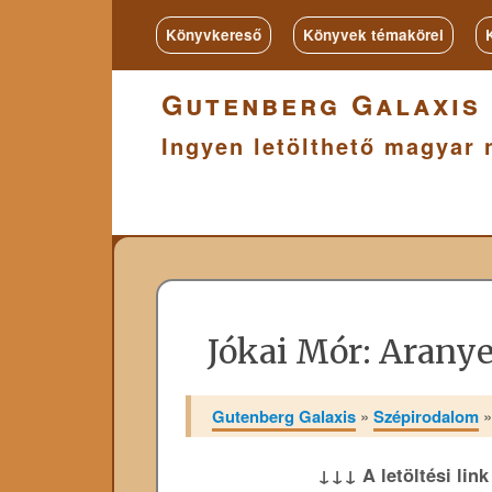
Könyvkereső
Könyvek témakörei
Gutenberg Galaxis
Ingyen letölthető magyar 
Jókai Mór: Aran
Gutenberg Galaxis
»
Szépirodalom
↓↓↓ A letöltési lin