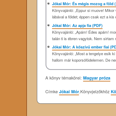
Jókai Mór: És mégis mozog a föld 
Könyvajánló: „Eppur si muove! Mikor
lábával a földet; éppen csak ezt a kis d
Jókai Mór: Az apja fia (PDF)
Könyvajánló: „Apám! Édes apám! mondá 
talán ti is ébren vagytok. Nem sirtam 
Jókai Mór: A kőszívű ember fiai (P
Könyvajánló: „Most a tengelye esik ki 
hallom már koporsófödelemen. De ne
A könyv témakörei:
Magyar próza
Címke
Jókai Mór
.
Könyvjelzőkhöz
Kö