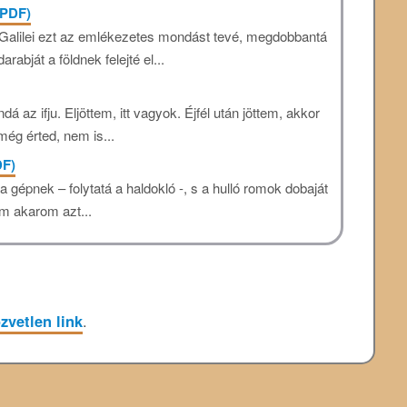
(PDF)
 Galilei ezt az emlékezetes mondást tevé, megdobbantá
arabját a földnek felejté el...
az ifju. Eljöttem, itt vagyok. Éjfél után jöttem, akkor
még érted, nem is...
DF)
a gépnek – folytatá a haldokló -, s a hulló romok dobaját
m akarom azt...
zvetlen link
.