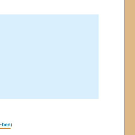
f-ben
)