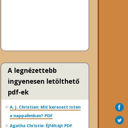
A legnézettebb
ingyenesen letölthető
pdf-ek
A. J. Christian: Mit keresett Isten
a nappalimban? PDF
Agatha Christie: Éjféltájt PDF