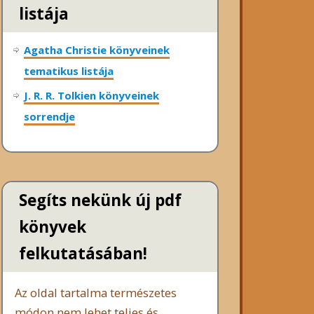
listája
Agatha Christie könyveinek
tematikus listája
J. R. R. Tolkien könyveinek
sorrendje
Segíts nekünk új pdf
könyvek
felkutatásában!
Az oldal tartalma természetes
módon nem lehet teljes és