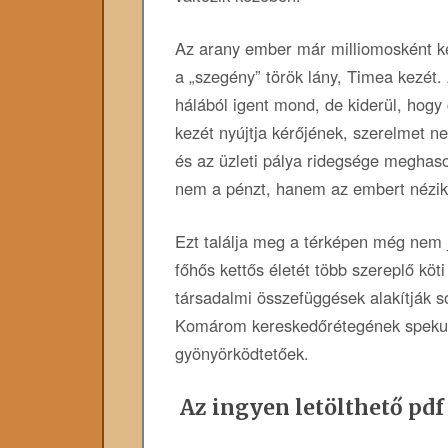
Az arany ember már milliomosként k
a „szegény” török lány, Timea kezét.
hálából igent mond, de kiderül, hogy
kezét nyújtja kérőjének, szerelmet n
és az üzleti pálya ridegsége meghason
nem a pénzt, hanem az embert nézik
Ezt találja meg a térképen még nem j
főhős kettős életét több szereplő köt
társadalmi összefüggések alakítják s
Komárom kereskedőrétegének spekuláci
gyönyörködtetőek.
Az ingyen letölthető pdf