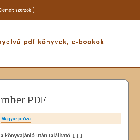
Kiemelt szerzők
nyelvű pdf könyvek, e-bookok
yember PDF
»
Magyar próza
k a könyvajánló után található ↓↓↓