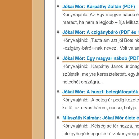
Jókai Mór: Kárpáthy Zoltán (PDF)
Könyvajánló: Az Egy magyar nábob és
maradt, ha nem a legjobb – írja Miksz
Jókai Mór: A czigánybáró (PDF és
Könyvajánló: „Tudta ám azt jól Botsi
»czigány-báró«-nak nevezi. Volt valam
Jókai Mór: Egy magyar nábob (PDF
Könyvajánló: „Kárpáthy János úr őn
születék, melyre kereszteltetett, egyú
hetedhét országra...
Jókai Mór: A huszti beteglátogatók
Könyvajánló: „A beteg úr pedig kezd
kettő, az orvos három, öccse, bátyja, 
Mikszáth Kálmán: Jókai Mór élete é
Könyvajánló: „Kétség se fér hozzá, hog
tele gyöngédséggel és érzékenységgel