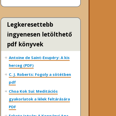
Legkeresettebb
ingyenesen letölthető
pdf könyvek
Antoine de Saint-Exupéry: A kis
herceg (PDF)
C. J. Roberts: Fogoly a sötétben
pdf
Choa Kok Sui: Meditációs
gyakorlatok a lélek feltárására
PDF
Fekete István: A Koppányi Aga