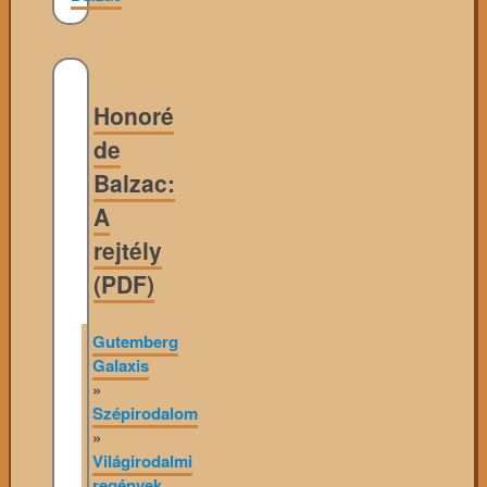
Honoré
de
Balzac:
A
rejtély
(PDF)
Gutemberg
Galaxis
»
Szépirodalom
»
Világirodalmi
regények