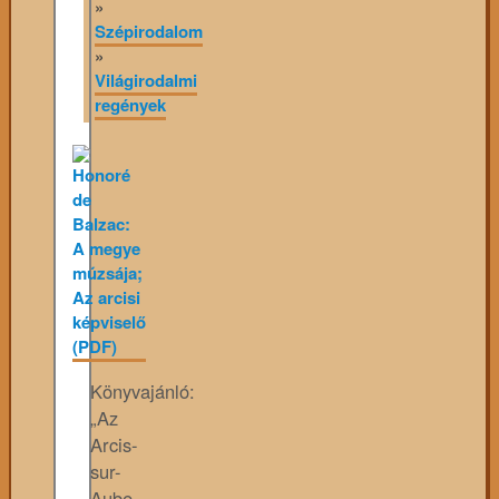
»
Szépirodalom
»
Világirodalmi
regények
Könyvajánló:
„Az
Arcis-
sur-
Aube-