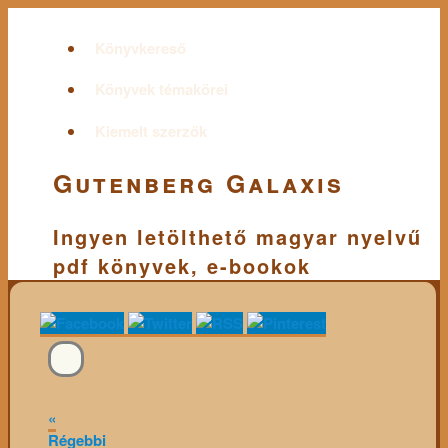
Könyvkereső
Könyvek témakörei
Kiemelt szerzők
Gutenberg Galaxis
Ingyen letölthető magyar nyelvű
pdf könyvek, e-bookok
«
Régebbi