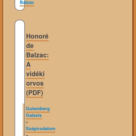
Balzac
Honoré
de
Balzac:
A
vidéki
orvos
(PDF)
Gutemberg
Galaxis
»
Szépirodalom
»