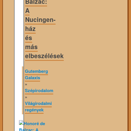
Balzac:
A
Nucingen-
ház
és
más
elbeszélések
Gutemberg
Galaxis
»
Szépirodalom
»
Világirodalmi
regények