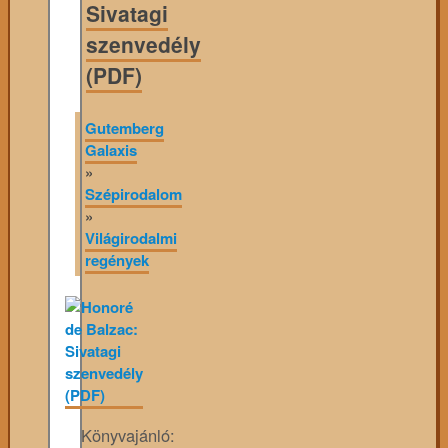
Sivatagi
szenvedély
(PDF)
Gutemberg
Galaxis
»
Szépirodalom
»
Világirodalmi
regények
Könyvajánló: