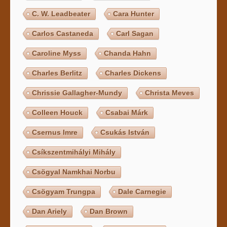
C. W. Leadbeater
Cara Hunter
Carlos Castaneda
Carl Sagan
Caroline Myss
Chanda Hahn
Charles Berlitz
Charles Dickens
Chrissie Gallagher-Mundy
Christa Meves
Colleen Houck
Csabai Márk
Csernus Imre
Csukás István
Csíkszentmihályi Mihály
Csögyal Namkhai Norbu
Csögyam Trungpa
Dale Carnegie
Dan Ariely
Dan Brown