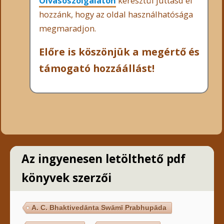
Olvasószolgálaton
keresztül juttasd el
hozzánk, hogy az oldal használhatósága
megmaradjon.
Előre is köszönjük a megértő és
támogató hozzáállást!
Az ingyenesen letölthető pdf
könyvek szerzői
A. C. Bhaktivedānta Swāmī Prabhupāda