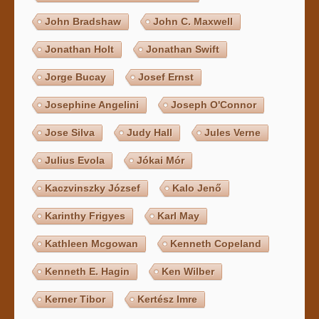
John Bradshaw
John C. Maxwell
Jonathan Holt
Jonathan Swift
Jorge Bucay
Josef Ernst
Josephine Angelini
Joseph O'Connor
Jose Silva
Judy Hall
Jules Verne
Julius Evola
Jókai Mór
Kaczvinszky József
Kalo Jenő
Karinthy Frigyes
Karl May
Kathleen Mcgowan
Kenneth Copeland
Kenneth E. Hagin
Ken Wilber
Kerner Tibor
Kertész Imre