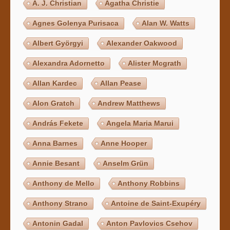
A. J. Christian
Agatha Christie
Agnes Golenya Purisaca
Alan W. Watts
Albert Györgyi
Alexander Oakwood
Alexandra Adornetto
Alister Mcgrath
Allan Kardec
Allan Pease
Alon Gratch
Andrew Matthews
András Fekete
Angela Maria Marui
Anna Barnes
Anne Hooper
Annie Besant
Anselm Grün
Anthony de Mello
Anthony Robbins
Anthony Strano
Antoine de Saint-Exupéry
Antonin Gadal
Anton Pavlovics Csehov