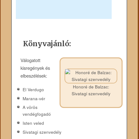
Könyvajánló:
Válogatott
kisregények és
elbeszélések:
Honoré de Balzac:
El Verdugo
Sivatagi szenvedély
Marana-vér
A vörös
vendégfogadó
Isten veled
Sivatagi szenvedély