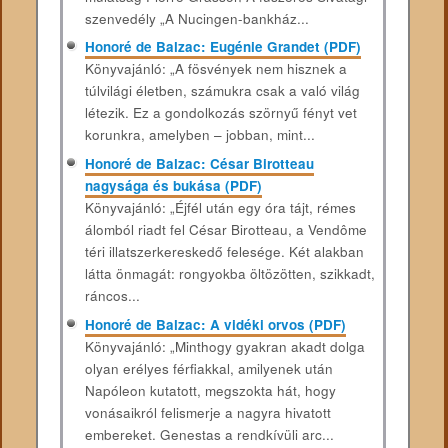
szenvedély „A Nucingen-bankház...
Honoré de Balzac: Eugénie Grandet (PDF)
Könyvajánló: „A fösvények nem hisznek a
túlvilági életben, számukra csak a való világ
létezik. Ez a gondolkozás szörnyű fényt vet
korunkra, amelyben – jobban, mint...
Honoré de Balzac: César Birotteau
nagysága és bukása (PDF)
Könyvajánló: „Éjfél után egy óra tájt, rémes
álomból riadt fel César Birotteau, a Vendôme
téri illatszerkereskedő felesége. Két alakban
látta önmagát: rongyokba öltözötten, szikkadt,
ráncos...
Honoré de Balzac: A vidéki orvos (PDF)
Könyvajánló: „Minthogy gyakran akadt dolga
olyan erélyes férfiakkal, amilyenek után
Napóleon kutatott, megszokta hát, hogy
vonásaikról felismerje a nagyra hivatott
embereket. Genestas a rendkívüli arc...