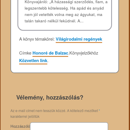
Könyvajánló: „A házassági szerződés, fiam, a
legszentebb kötelesség. Ha apád és anyád
nem jól vetették volna meg az ágyukat, ma
talán takaró nélkül feküdnél. A...
A könyv témakörei:
Világirodalmi regények
Címke
Honoré de Balzac
.
Könyvjelzőkhöz
Közvetlen link
.
Vélemény, hozzászólás?
Az e-mail címet nem tesszük közzé.
A kötelező mezőket
*
karakterrel jelöltük
Hozzászólás