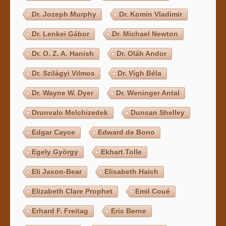
Dr. Jozeph Murphy
Dr. Komin Vladimir
Dr. Lenkei Gábor
Dr. Michael Newton
Dr. O. Z. A. Hanish
Dr. Oláh Andor
Dr. Szilágyi Vilmos
Dr. Vígh Béla
Dr. Wayne W. Dyer
Dr. Weninger Antal
Drunvalo Melchizedek
Duncan Shelley
Edgar Cayce
Edward de Bono
Egely György
Ekhart Tolle
Eli Jaxon-Bear
Elisabeth Haich
Elizabeth Clare Prophet
Emil Coué
Erhard F. Freitag
Eric Berne