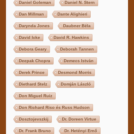
Daniel Goleman
Daniel N. Stern
Dan Millman
Dante Alighieri
Darynda Jones
Daubner Béla
David Icke
David R. Hawkins
Debora Geary
Deborah Tannen
Deepak Chopra
Demecs István
Derek Prince
Desmond Morris
Diethard Stelz
Domján László
Don Miguel Ruiz
Don Richard Riso és Russ Hudson
Dosztojevszkij
Dr. Doreen Virtue
Dr. Frank Bruno
Dr. Hetényi Ernő