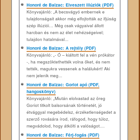
Honoré de Balzac: Elveszett illúziók (PDF)
Könyvajánló: „A becsvágyó embernek e
tulajdonságait akkor még elfojtották az ifjúság
szép illúziói… Még csak vágyaival állott
harcban és nem az élet nehézségeivel;
tulajdon hatalmával...
Honoré de Balzac: A rejtély (PDF)
Könyvajánló: „- Ó – kiáltott fel a vén prókátor
-, ha megszöktethették volna őket, és nem
tették, magukra vessenek a halálukért! Aki
nem jelenik meg...
Honoré de Balzac: Goriot apó (PDF,
hangoskönyv)
Könyvajánló: „Miután elolvastad az öreg
Goriot titkolt balsorsának történetét, jó
étvággyal megebédelsz, érzéketlenségedet a
szerző rovására írod, ráfogod, hogy túloz,
megvádolod, hogy átkölti a valóságot....
Honoré de Balzac: Férj-fogás (PDF)