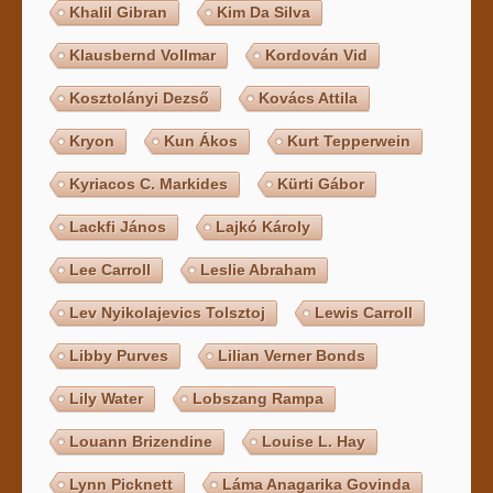
Khalil Gibran
Kim Da Silva
Klausbernd Vollmar
Kordován Vid
Kosztolányi Dezső
Kovács Attila
Kryon
Kun Ákos
Kurt Tepperwein
Kyriacos C. Markides
Kürti Gábor
Lackfi János
Lajkó Károly
Lee Carroll
Leslie Abraham
Lev Nyikolajevics Tolsztoj
Lewis Carroll
Libby Purves
Lilian Verner Bonds
Lily Water
Lobszang Rampa
Louann Brizendine
Louise L. Hay
Lynn Picknett
Láma Anagarika Govinda