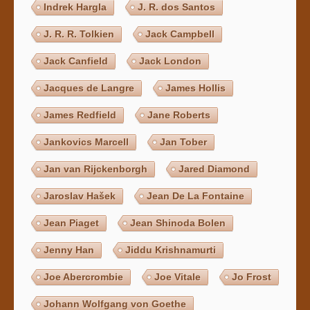
Indrek Hargla
J. R. dos Santos
J. R. R. Tolkien
Jack Campbell
Jack Canfield
Jack London
Jacques de Langre
James Hollis
James Redfield
Jane Roberts
Jankovics Marcell
Jan Tober
Jan van Rijckenborgh
Jared Diamond
Jaroslav Hašek
Jean De La Fontaine
Jean Piaget
Jean Shinoda Bolen
Jenny Han
Jiddu Krishnamurti
Joe Abercrombie
Joe Vitale
Jo Frost
Johann Wolfgang von Goethe