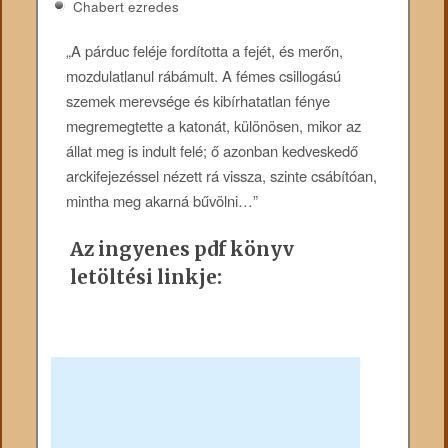
Chabert ezredes
„A párduc feléje fordította a fejét, és merőn,
mozdulatlanul rábámult. A fémes csillogású
szemek merevsége és kibírhatatlan fénye
megremegtette a katonát, különösen, mikor az
állat meg is indult felé; ő azonban kedveskedő
arckifejezéssel nézett rá vissza, szinte csábítóan,
mintha meg akarná bűvölni…”
Az ingyenes pdf könyv
letöltési linkje: