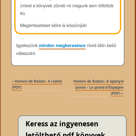
(mivel a könyvek zömét mi magunk sem töltöttük
le).
Megértéseteket előre is köszönjük!
Igyekszünk
minden megkeresésre
rövid időn belül
válaszolni.
«
Honoré de Balzac: A rejtély
Honoré de Balzac: A spanyol
(PDF)
grand – Le grand d’Espagne
(PDF)
»
Keress az ingyenesen
letölthető pdf könyvek