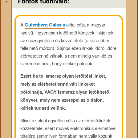
Fontos tudnivaló:
A
Gutenberg Galaxis
oldal célja a magyar
nyelvű, ingyenesen letölthető könyvek linkjeinek
az összegyűjtése és közzététele (a keresőben
fellelhető módon). Sajnos ezen linkek időről időre
elérhetetlenné válnak, s nem mindig van idő és
szerencse arra, hogy ezeket pótoljuk.
Ezért ha te ismersz olyan letöltési linket,
mely az elérhetetlenné vált linkeket
pótolhatja, VAGY ismersz olyan letölthető
könyvet, mely nem szerepel az oldalon,
kérlek tudasd velünk.
Mivel az oldal egyetlen célja az elérhető linkek
közzététele, ezért művek elektronikus elérhetővé
tételére semmilyen formában nem vállalkozunk