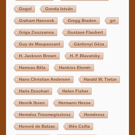
Gogol
Gonda István
Graham Hancock
Gregg Braden
gri
Griga Zsuzsanna
Gustave Flaubert
Guy de Maupassant
Gárdonyi Géza
H. Jackson Brown
H. P. Blavatsky
Hamvas Béla
Hankiss Elemér
Hans Christian Andersen
Harald W. Tietze
Haris Dzsohari
Helen Fisher
Henrik Ibsen
Hermann Hesse
Hermész Triszmegisztosz
Homérosz
Honoré de Balzac
Illés Csilla