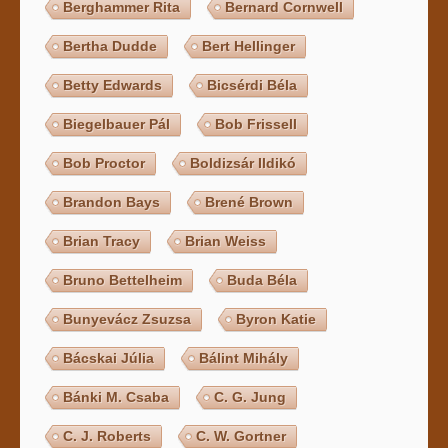
Berghammer Rita
Bernard Cornwell
Bertha Dudde
Bert Hellinger
Betty Edwards
Bicsérdi Béla
Biegelbauer Pál
Bob Frissell
Bob Proctor
Boldizsár Ildikó
Brandon Bays
Brené Brown
Brian Tracy
Brian Weiss
Bruno Bettelheim
Buda Béla
Bunyevácz Zsuzsa
Byron Katie
Bácskai Júlia
Bálint Mihály
Bánki M. Csaba
C. G. Jung
C. J. Roberts
C. W. Gortner