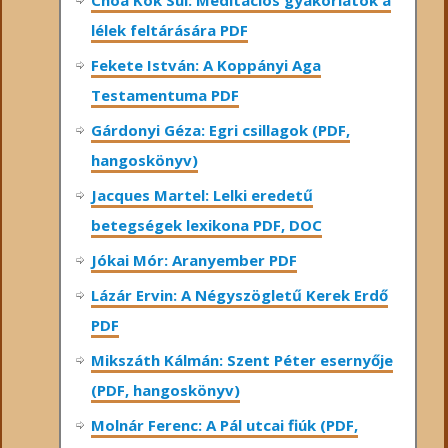
Choa Kok Sui: Meditációs gyakorlatok a
lélek feltárására PDF
Fekete István: A Koppányi Aga
Testamentuma PDF
Gárdonyi Géza: Egri csillagok (PDF,
hangoskönyv)
Jacques Martel: Lelki eredetű
betegségek lexikona PDF, DOC
Jókai Mór: Aranyember PDF
Lázár Ervin: A Négyszögletű Kerek Erdő
PDF
Mikszáth Kálmán: Szent Péter esernyője
(PDF, hangoskönyv)
Molnár Ferenc: A Pál utcai fiúk (PDF,