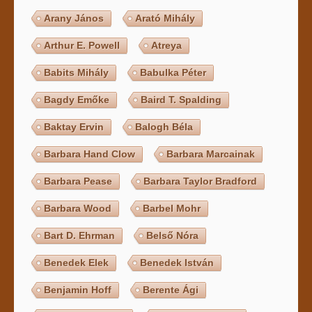
Arany János
Arató Mihály
Arthur E. Powell
Atreya
Babits Mihály
Babulka Péter
Bagdy Emőke
Baird T. Spalding
Baktay Ervin
Balogh Béla
Barbara Hand Clow
Barbara Marcainak
Barbara Pease
Barbara Taylor Bradford
Barbara Wood
Barbel Mohr
Bart D. Ehrman
Belső Nóra
Benedek Elek
Benedek István
Benjamin Hoff
Berente Ági