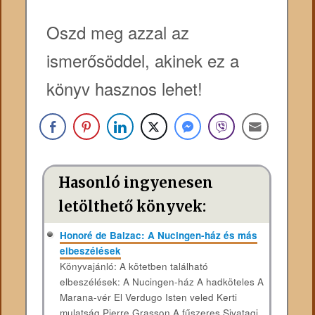
Oszd meg azzal az
ismerősöddel, akinek ez a
könyv hasznos lehet!
Hasonló ingyenesen
letölthető könyvek:
Honoré de Balzac: A Nucingen-ház és más
elbeszélések
Könyvajánló: A kötetben található
elbeszélések: A Nucingen-ház A hadköteles A
Marana-vér El Verdugo Isten veled Kerti
mulatság Pierre Grasson A fűszeres Sivatagi