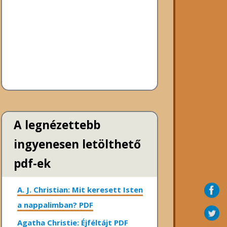
A legnézettebb
ingyenesen letölthető
pdf-ek
A. J. Christian: Mit keresett Isten
a nappalimban? PDF
Agatha Christie: Éjféltájt PDF