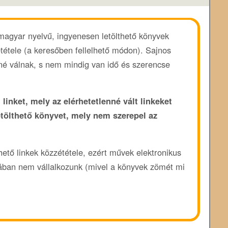
 magyar nyelvű, ingyenesen letölthető könyvek
ététele (a keresőben fellelhető módon). Sajnos
enné válnak, s nem mindig van idő és szerencse
 linket, mely az elérhetetlenné vált linkeket
etölthető könyvet, mely nem szerepel az
rhető linkek közzététele, ezért művek elektronikus
ában nem vállalkozunk (mivel a könyvek zömét mi