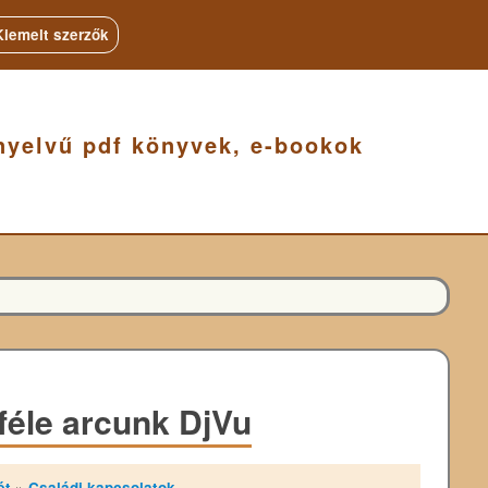
Kiemelt szerzők
nyelvű pdf könyvek, e-bookok
kféle arcunk DjVu
ét
»
Családi kapcsolatok