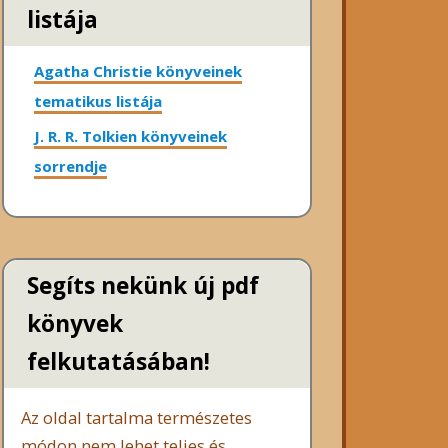
listája
Agatha Christie könyveinek
tematikus listája
J. R. R. Tolkien könyveinek
sorrendje
Segíts nekünk új pdf
könyvek
felkutatásában!
Az oldal tartalma természetes
módon nem lehet teljes és