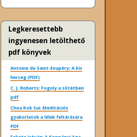
Legkeresettebb
ingyenesen letölthető
pdf könyvek
Antoine de Saint-Exupéry: A kis
herceg (PDF)
C. J. Roberts: Fogoly a sötétben
pdf
Choa Kok Sui: Meditációs
gyakorlatok a lélek feltárására
PDF
Fekete István: A Koppányi Aga