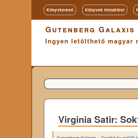
Könyvkereső
Könyvek témakörei
Gutenberg Galaxis
Ingyen letölthető magyar 
Virginia Satir: So
Gutemberg Galaxis
»
Család és szülői l