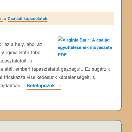
ét
»
Családi kapcsolatok
: az a hely, ahol az
Virginia Satir több
apasztalatait, s
a átélt emberi tapasztalattá gazdagult. Ez sugárzik
 fricskázza viselkedésünk képtelenségeit, s
a fájdalmas…
Belelapozok
→