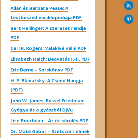
Allan és Barbara Pease: A
testbeszéd enciklopédiája PDF
Bert Hellinger: A ​szeretet rendje
PDF
Carl R. Rogers: Valakivé válni PDF
Elisabeth Haich: Beavatás I.-II. PDF
Eric Berne – Sorskönyv PDF
H. P. Blavatsky: A Csend Hangja
(PDF)
John W. James, Russel Friedman:
Gyógyulás a gyászból DjVu
Lise Bourbeau – Az öt sérülés PDF
Dr. Máté Gábor – Szétszórt elmék