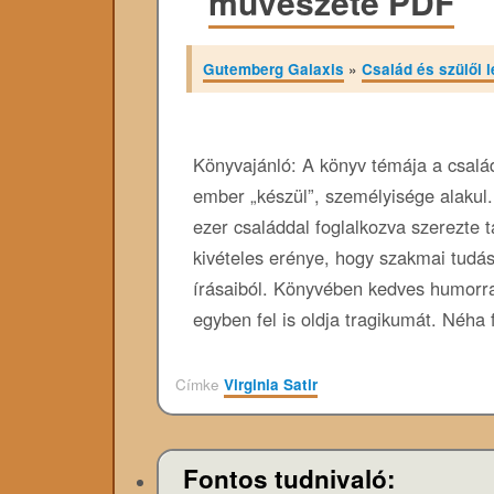
művészete PDF
Gutemberg Galaxis
»
Család és szülői l
Könyvajánló: A könyv témája a család
ember „készül”, személyisége alakul. 
ezer családdal foglalkozva szerezte t
kivételes erénye, hogy szakmai tudás
írásaiból. Könyvében kedves humorral
egyben fel is oldja tragikumát. Néh
Címke
Virginia Satir
Fontos tudnivaló: