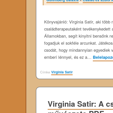
Könyvajánló: Virginia Satir, aki több
családterapeutaként tevékenykedett 
Államokban, segít kinyitni bensőnk re
fogadjuk el sokféle arcunkat. Játékos
csodát, hogy mindannyian egyediek 
emberi lénnyel, és ez a…
Belelapo
Címke
Virginia Satir
Virginia Satir: A 