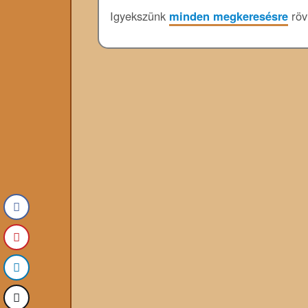
Igyekszünk
minden megkeresésre
rövi