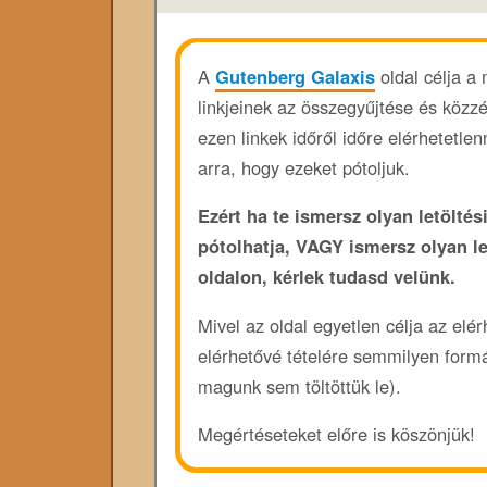
A
Gutenberg Galaxis
oldal célja a
linkjeinek az összegyűjtése és közz
ezen linkek időről időre elérhetetl
arra, hogy ezeket pótoljuk.
Ezért ha te ismersz olyan letöltési
pótolhatja, VAGY ismersz olyan l
oldalon, kérlek tudasd velünk.
Mivel az oldal egyetlen célja az elé
elérhetővé tételére semmilyen form
magunk sem töltöttük le).
Megértéseteket előre is köszönjük!