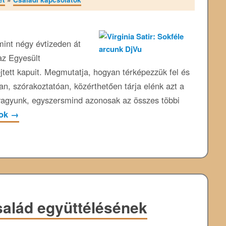
 mint négy évtizeden át
az Egyesült
jtett kapuit. Megmutatja, hogyan térképezzük fel és
an, szórakoztatóan, közérthetően tárja elénk azt a
vagyunk, egyszersmind azonosak az összes többi
zok
→
család együttélésének