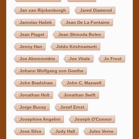
Jan van Rijckenborgh
Jared Diamond
Jaroslav Hašek
Jean De La Fontaine
Jean Piaget
Jean Shinoda Bolen
Jenny Han
Jiddu Krishnamurti
Joe Abercrombie
Joe Vitale
Jo Frost
Johann Wolfgang von Goethe
John Bradshaw
John C. Maxwell
Jonathan Holt
Jonathan Swift
Jorge Bucay
Josef Ernst
Josephine Angelini
Joseph O'Connor
Jose Silva
Judy Hall
Jules Verne