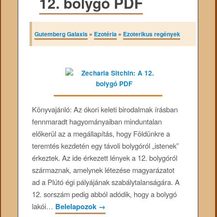
12. bolygó PDF
Gutemberg Galaxis
»
Ezotéria
»
Ezoterikus regények
Könyvajánló: Az ókori keleti birodalmak írásban
fennmaradt hagyományaiban minduntalan
előkerül az a megállapítás, hogy Földünkre a
teremtés kezdetén egy távoli bolygóról „istenek”
érkeztek. Az ide érkezett lények a 12. bolygóról
származnak, amelynek létezése magyarázatot
ad a Plútó égi pályájának szabálytalanságára. A
12. sorszám pedig abból adódik, hogy a bolygó
lakói…
Belelapozok
→