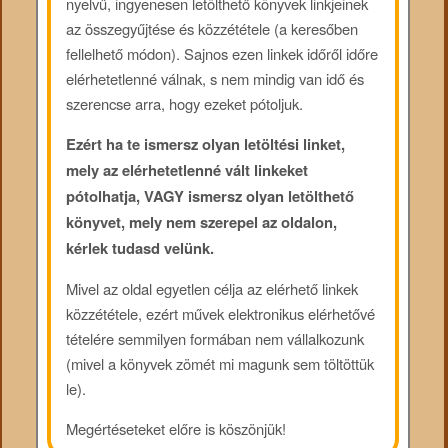
nyelvű, ingyenesen letölthető könyvek linkjeinek
az összegyűjtése és közzététele (a keresőben
fellelhető módon). Sajnos ezen linkek időről időre
elérhetetlenné válnak, s nem mindig van idő és
szerencse arra, hogy ezeket pótoljuk.
Ezért ha te ismersz olyan letöltési linket,
mely az elérhetetlenné vált linkeket
pótolhatja, VAGY ismersz olyan letölthető
könyvet, mely nem szerepel az oldalon,
kérlek tudasd velünk.
Mivel az oldal egyetlen célja az elérhető linkek
közzététele, ezért művek elektronikus elérhetővé
tételére semmilyen formában nem vállalkozunk
(mivel a könyvek zömét mi magunk sem töltöttük
le).
Megértéseteket előre is köszönjük!