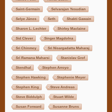
Saint-Germain
Selvarajan Yesudian
Selye János
Seth
Shakti Gawain
Sharon L. Lechter
Shirley Maclaine
Sid Clever
Singer Magdolna
Sri Chinmoy
Sri Nisargadatta Maharaj
Srí Ramana Maharsi
Stanislav Grof
Stendhal
Stephen Arroyo
Stephen Hawking
Stephenie Meyer
Stephen King
Steve Andreas
Steve Biddulph
Stuart Wilde
Susan Forward
Susanne Bruns