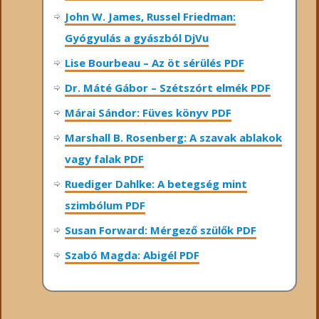
John W. James, Russel Friedman:
Gyógyulás a gyászból DjVu
Lise Bourbeau – Az öt sérülés PDF
Dr. Máté Gábor – Szétszórt elmék PDF
Márai Sándor: Füves könyv PDF
Marshall B. Rosenberg: A szavak ablakok
vagy falak PDF
Ruediger Dahlke: A betegség mint
szimbólum PDF
Susan Forward: Mérgező szülők PDF
Szabó Magda: Abigél PDF