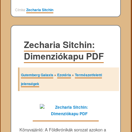
Címke
Zecharia Sitchin
Zecharia Sitchin:
Dimenziókapu PDF
Gutemberg Galaxis
»
Ezotéria
»
Természetfeletti
jelenségek
Könyvajánló: A Földkrónikák sorozat azokon a