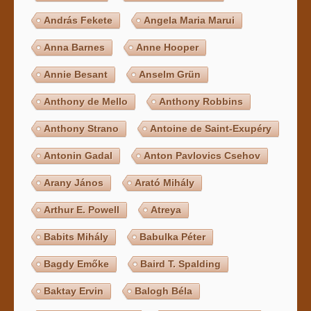
András Fekete
Angela Maria Marui
Anna Barnes
Anne Hooper
Annie Besant
Anselm Grün
Anthony de Mello
Anthony Robbins
Anthony Strano
Antoine de Saint-Exupéry
Antonin Gadal
Anton Pavlovics Csehov
Arany János
Arató Mihály
Arthur E. Powell
Atreya
Babits Mihály
Babulka Péter
Bagdy Emőke
Baird T. Spalding
Baktay Ervin
Balogh Béla