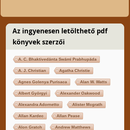
Az ingyenesen letölthető pdf
könyvek szerzői
A. C. Bhaktivedānta Swāmī Prabhupāda
A. J. Christian
Agatha Christie
Agnes Golenya Purisaca
Alan W. Watts
Albert Györgyi
Alexander Oakwood
Alexandra Adornetto
Alister Mcgrath
Allan Kardec
Allan Pease
Alon Gratch
Andrew Matthews