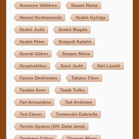
Susanne Valliéres
Swami Rama
Swami Vivekananda
Szabó György
Szabó Judit
Szabó Magda
Szabó Péter
Szegedi Katalin
Szendi Gábor
Szepes Mária
Szophoklész
Szoó Judit
Sári László
Taisen Deshimaru
Takács Tibor
Tamási Áron
Tarab Tulku
Tari Annamária
Ted Andrews
Ted Clever
Temesvári Gabriella
Tenzin Gyatco (XIV. Dalai láma)
Terebess Gábor
Thomas Mann