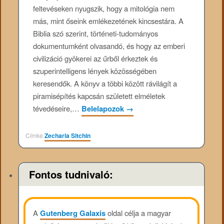
feltevéseken nyugszik, hogy a mitológia nem
más, mint őseink emlékezetének kincsestára. A
Biblia szó szerint, történeti-tudományos
dokumentumként olvasandó, és hogy az emberi
civilizáció gyökerei az űrből érkeztek és
szuperintelligens lények közösségében
keresendők. A könyv a többi között rávilágít a
piramisépítés kapcsán született elméletek
tévedéseire,…
Belelapozok
→
Címke
Zecharia Sitchin
Fontos tudnivaló:
A
Gutenberg Galaxis
oldal célja a magyar