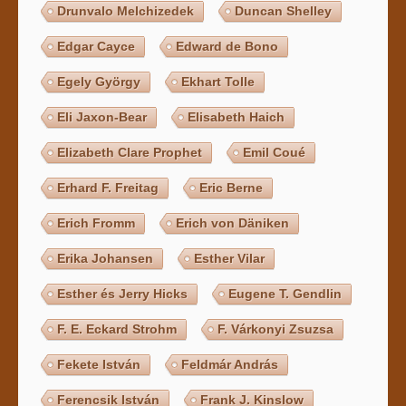
Drunvalo Melchizedek
Duncan Shelley
Edgar Cayce
Edward de Bono
Egely György
Ekhart Tolle
Eli Jaxon-Bear
Elisabeth Haich
Elizabeth Clare Prophet
Emil Coué
Erhard F. Freitag
Eric Berne
Erich Fromm
Erich von Däniken
Erika Johansen
Esther Vilar
Esther és Jerry Hicks
Eugene T. Gendlin
F. E. Eckard Strohm
F. Várkonyi Zsuzsa
Fekete István
Feldmár András
Ferencsik István
Frank J. Kinslow