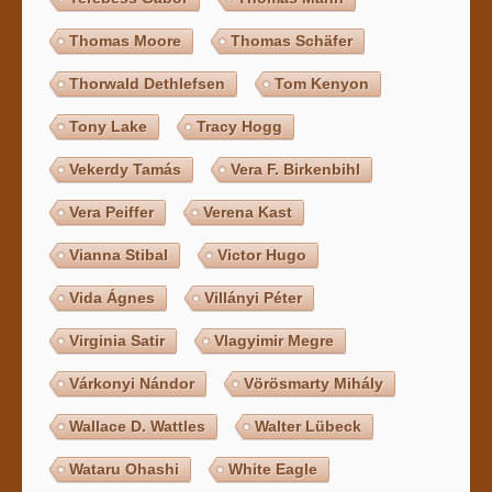
Thomas Moore
Thomas Schäfer
Thorwald Dethlefsen
Tom Kenyon
Tony Lake
Tracy Hogg
Vekerdy Tamás
Vera F. Birkenbihl
Vera Peiffer
Verena Kast
Vianna Stibal
Victor Hugo
Vida Ágnes
Villányi Péter
Virginia Satir
Vlagyimir Megre
Várkonyi Nándor
Vörösmarty Mihály
Wallace D. Wattles
Walter Lübeck
Wataru Ohashi
White Eagle