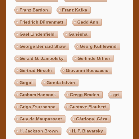
Franz Bardon
Franz Kafka
Friedrich Dürrenmatt
Gadd Ann
Gael Lindenfield
Ganésha
George Bernard Shaw
Georg Kühlewind
Gerald G. Jampolsky
Gerlinde Ortner
Gertrud Hirschi
Giovanni Boccaccio
Gogol
Gonda István
Graham Hancock
Gregg Braden
gri
Griga Zsuzsanna
Gustave Flaubert
Guy de Maupassant
Gárdonyi Géza
H. Jackson Brown
H. P. Blavatsky