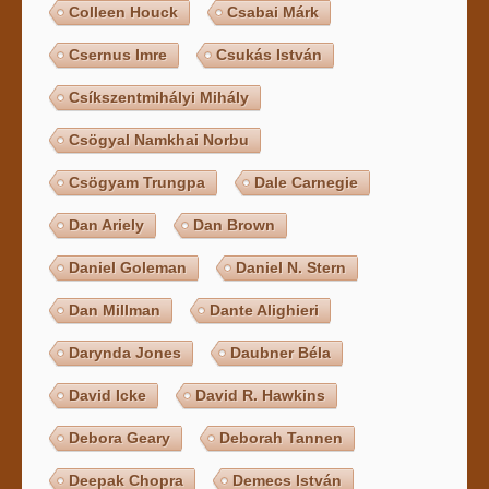
Colleen Houck
Csabai Márk
Csernus Imre
Csukás István
Csíkszentmihályi Mihály
Csögyal Namkhai Norbu
Csögyam Trungpa
Dale Carnegie
Dan Ariely
Dan Brown
Daniel Goleman
Daniel N. Stern
Dan Millman
Dante Alighieri
Darynda Jones
Daubner Béla
David Icke
David R. Hawkins
Debora Geary
Deborah Tannen
Deepak Chopra
Demecs István