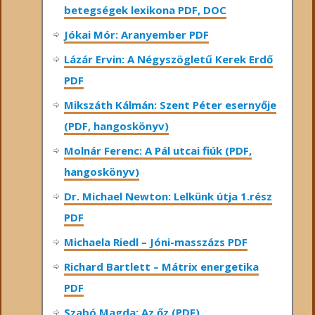
betegségek lexikona PDF, DOC
Jókai Mór: Aranyember PDF
Lázár Ervin: A Négyszögletű Kerek Erdő
PDF
Mikszáth Kálmán: Szent Péter esernyője
(PDF, hangoskönyv)
Molnár Ferenc: A Pál utcai fiúk (PDF,
hangoskönyv)
Dr. Michael Newton: Lelkünk útja 1.rész
PDF
Michaela Riedl – Jóni-masszázs PDF
Richard Bartlett – Mátrix energetika
PDF
Szabó Magda: Az őz (PDF)