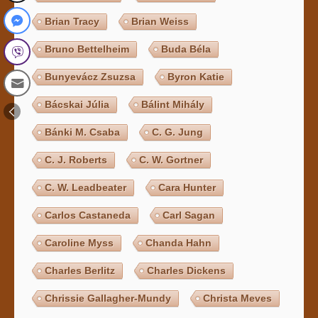
Brian Tracy
Brian Weiss
Bruno Bettelheim
Buda Béla
Bunyevácz Zsuzsa
Byron Katie
Bácskai Júlia
Bálint Mihály
Bánki M. Csaba
C. G. Jung
C. J. Roberts
C. W. Gortner
C. W. Leadbeater
Cara Hunter
Carlos Castaneda
Carl Sagan
Caroline Myss
Chanda Hahn
Charles Berlitz
Charles Dickens
Chrissie Gallagher-Mundy
Christa Meves