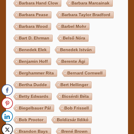
Barbara Hand Clow
Barbara Marcainak
Barbara Pease
Barbara Taylor Bradford
Barbara Wood
Barbel Mohr
Bart D. Ehrman
Belső Nóra
Benedek Elek
Benedek István
Benjamin Hoff
Berente Ági
Berghammer Rita
Bernard Cornwell
Bertha Dudde
Bert Hellinger
Betty Edwards
Bicsérdi Béla
Biegelbauer Pál
Bob Frissell
Bob Proctor
Boldizsár Ildikó
Brandon Bays
Brené Brown