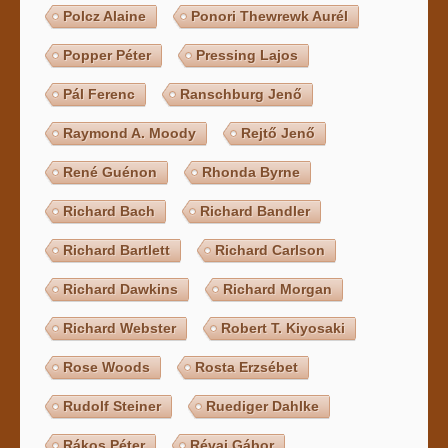
Polcz Alaine
Ponori Thewrewk Aurél
Popper Péter
Pressing Lajos
Pál Ferenc
Ranschburg Jenő
Raymond A. Moody
Rejtő Jenő
René Guénon
Rhonda Byrne
Richard Bach
Richard Bandler
Richard Bartlett
Richard Carlson
Richard Dawkins
Richard Morgan
Richard Webster
Robert T. Kiyosaki
Rose Woods
Rosta Erzsébet
Rudolf Steiner
Ruediger Dahlke
Rákos Péter
Révai Gábor