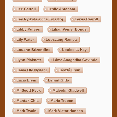
Lee Carroll
Leslie Abraham
Lev Nyikolajevics Tolsztoj
Lewis Carroll
Libby Purves
Lilian Verner Bonds
Lily Water
Lobszang Rampa
Louann Brizendine
Louise L. Hay
Lynn Picknett
Láma Anagarika Govinda
Láma Ole Nydahl
László Ervin
Lázár Ervin
Lénárt Gitta
M. Scott Peck
Malcolm Gladwell
Mantak Chia
Maria Treben
Mark Twain
Mark Victor Hansen