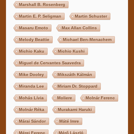
Marshall B. Rosenberg
Martin E. P. Seligman
Martin Schuster
Masaru Emoto
Max Allan Collins
Melody Beattie
Michael Ben-Menachem
Michio Kaku
Michio Kushi
Miguel de Cervantes Saavedra
Mike Dooley
Mikszáth Kálmán
Miranda Lee
Miriam Dr. Stoppard
Mohás Lívia
Moliere
Molnár Ferenc
Molnár Réka
Murakami Haruki
Márai Sándor
Máté Imre
Mérei Ferenc
Mérő László