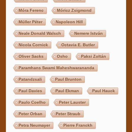
Móra Ferenc
Móricz Zsigmond
Müller Péter
Napoleon Hill
Neale Donald Walsch
Nemere István
Nicola Cornick
Octavia E. Butler
Oliver Sacks
Osho
Paksi Zoltán
Paramhans Swami Maheshwarananda
Patandzsali
Paul Brunton
Paul Davies
Paul Ekman
Paul Hauck
Paulo Coelho
Peter Lauster
Peter Orban
Peter Straub
Petra Neumayer
Pierre Franckh