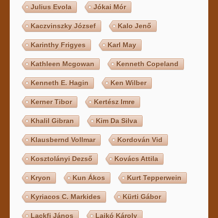
Julius Evola
Jókai Mór
Kaczvinszky József
Kalo Jenő
Karinthy Frigyes
Karl May
Kathleen Mcgowan
Kenneth Copeland
Kenneth E. Hagin
Ken Wilber
Kerner Tibor
Kertész Imre
Khalil Gibran
Kim Da Silva
Klausbernd Vollmar
Kordován Vid
Kosztolányi Dezső
Kovács Attila
Kryon
Kun Ákos
Kurt Tepperwein
Kyriacos C. Markides
Kürti Gábor
Lackfi János
Lajkó Károly