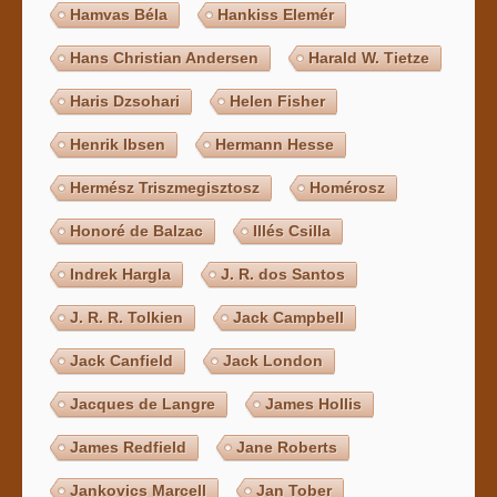
Hamvas Béla
Hankiss Elemér
Hans Christian Andersen
Harald W. Tietze
Haris Dzsohari
Helen Fisher
Henrik Ibsen
Hermann Hesse
Hermész Triszmegisztosz
Homérosz
Honoré de Balzac
Illés Csilla
Indrek Hargla
J. R. dos Santos
J. R. R. Tolkien
Jack Campbell
Jack Canfield
Jack London
Jacques de Langre
James Hollis
James Redfield
Jane Roberts
Jankovics Marcell
Jan Tober