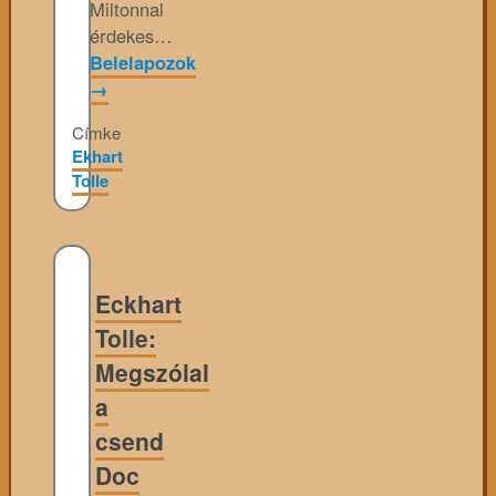
Miltonnal
érdekes…
Belelapozok
→
Címke
Ekhart
Tolle
Eckhart
Tolle:
Megszólal
a
csend
Doc