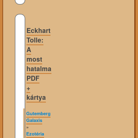
Eckhart
Tolle:
A
most
hatalma
PDF
+
kártya
Gutemberg
Galaxis
»
Ezotéria