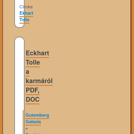
Címke
Ekhart
Tolle
Eckhart
Tolle
a
karmáról
PDF,
DOC
Gutemberg
Galaxis
»