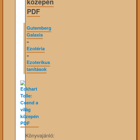
közepén
PDF
Gutemberg
Galaxis
»
Ezotéria
»
Ezoterikus
tanítások
Könyvajánló: