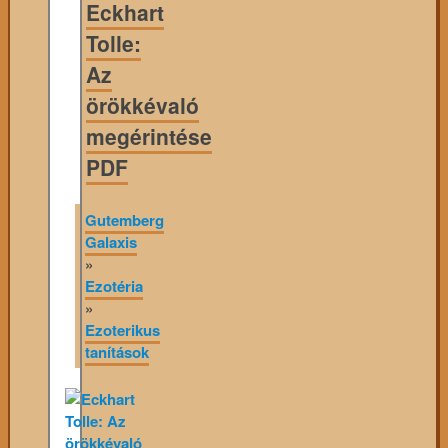
Eckhart
Tolle:
Az
örökkévaló
megérintése
PDF
Gutemberg
Galaxis
»
Ezotéria
»
Ezoterikus
tanítások