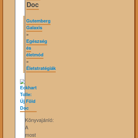
Doc
Gutemberg
Galaxis
»
Egészség
és
életmód
»
Életstratégiák
Könyvajánló:
A
most