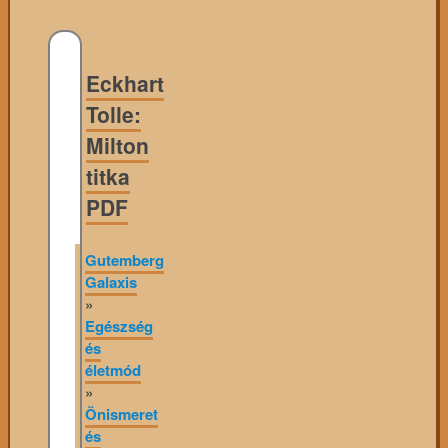
Eckhart
Tolle:
Milton
titka
PDF
Gutemberg
Galaxis
»
Egészség
és
életmód
»
Önismeret
és