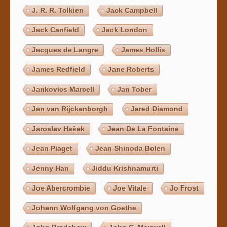
J. R. R. Tolkien
Jack Campbell
Jack Canfield
Jack London
Jacques de Langre
James Hollis
James Redfield
Jane Roberts
Jankovics Marcell
Jan Tober
Jan van Rijckenborgh
Jared Diamond
Jaroslav Hašek
Jean De La Fontaine
Jean Piaget
Jean Shinoda Bolen
Jenny Han
Jiddu Krishnamurti
Joe Abercrombie
Joe Vitale
Jo Frost
Johann Wolfgang von Goethe