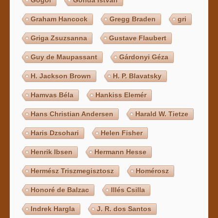
Gogol
Gonda István
Graham Hancock
Gregg Braden
gri
Griga Zsuzsanna
Gustave Flaubert
Guy de Maupassant
Gárdonyi Géza
H. Jackson Brown
H. P. Blavatsky
Hamvas Béla
Hankiss Elemér
Hans Christian Andersen
Harald W. Tietze
Haris Dzsohari
Helen Fisher
Henrik Ibsen
Hermann Hesse
Hermész Triszmegisztosz
Homérosz
Honoré de Balzac
Illés Csilla
Indrek Hargla
J. R. dos Santos