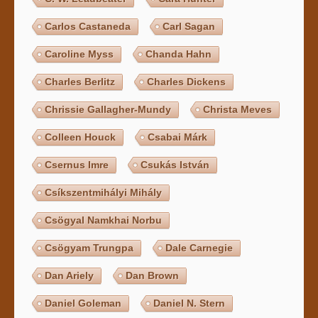
Carlos Castaneda
Carl Sagan
Caroline Myss
Chanda Hahn
Charles Berlitz
Charles Dickens
Chrissie Gallagher-Mundy
Christa Meves
Colleen Houck
Csabai Márk
Csernus Imre
Csukás István
Csíkszentmihályi Mihály
Csögyal Namkhai Norbu
Csögyam Trungpa
Dale Carnegie
Dan Ariely
Dan Brown
Daniel Goleman
Daniel N. Stern