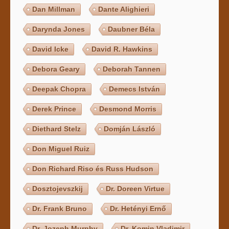
Dan Millman
Dante Alighieri
Darynda Jones
Daubner Béla
David Icke
David R. Hawkins
Debora Geary
Deborah Tannen
Deepak Chopra
Demecs István
Derek Prince
Desmond Morris
Diethard Stelz
Domján László
Don Miguel Ruiz
Don Richard Riso és Russ Hudson
Dosztojevszkij
Dr. Doreen Virtue
Dr. Frank Bruno
Dr. Hetényi Ernő
Dr. Jozeph Murphy
Dr. Komin Vladimir