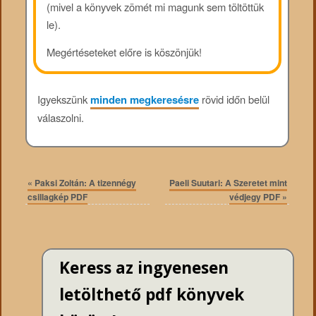
(mivel a könyvek zömét mi magunk sem töltöttük
le).
Megértéseteket előre is köszönjük!
Igyekszünk
minden megkeresésre
rövid időn belül
válaszolni.
«
Paksi Zoltán: A tizennégy
Paeli Suutari: A Szeretet mint
csillagkép PDF
védjegy PDF
»
Keress az ingyenesen
letölthető pdf könyvek