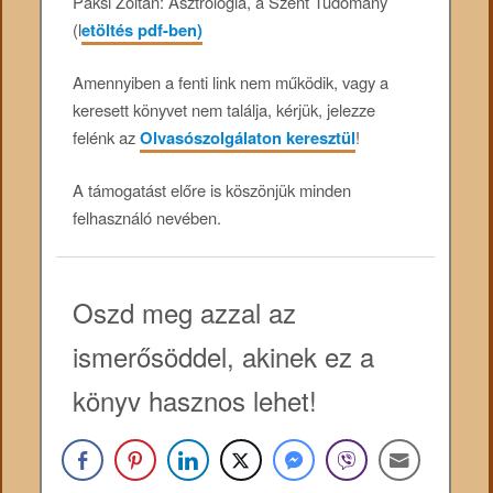
Paksi Zoltán: Asztrológia, a Szent Tudomány
(l
etöltés pdf-ben)
Amennyiben a fenti link nem működik, vagy a
keresett könyvet nem találja, kérjük, jelezze
felénk az
Olvasószolgálaton keresztül
!
A támogatást előre is köszönjük minden
felhasználó nevében.
Oszd meg azzal az
ismerősöddel, akinek ez a
könyv hasznos lehet!