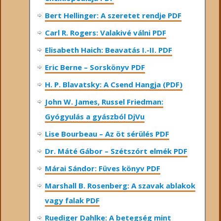
Bert Hellinger: A ​szeretet rendje PDF
Carl R. Rogers: Valakivé válni PDF
Elisabeth Haich: Beavatás I.-II. PDF
Eric Berne – Sorskönyv PDF
H. P. Blavatsky: A Csend Hangja (PDF)
John W. James, Russel Friedman:
Gyógyulás a gyászból DjVu
Lise Bourbeau – Az öt sérülés PDF
Dr. Máté Gábor – Szétszórt elmék PDF
Márai Sándor: Füves könyv PDF
Marshall B. Rosenberg: A szavak ablakok
vagy falak PDF
Ruediger Dahlke: A betegség mint