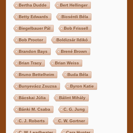
Bertha Dudde
Bert Hellinger
Betty Edwards
Bicsérdi Béla
Biegelbauer Pál
Bob Frissell
Bob Proctor
Boldizsár Ildikó
Brandon Bays
Brené Brown
Brian Tracy
Brian Weiss
Bruno Bettelheim
Buda Béla
Bunyevácz Zsuzsa
Byron Katie
Bácskai Júlia
Bálint Mihály
Bánki M. Csaba
C. G. Jung
C. J. Roberts
C. W. Gortner
C. W. Leadbeater
Cara Hunter