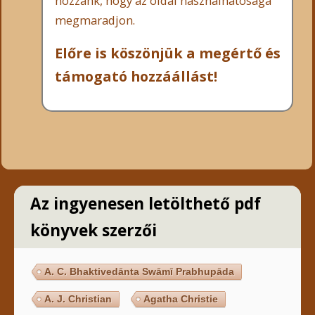
hozzánk, hogy az oldal használhatósága
megmaradjon.
Előre is köszönjük a megértő és
támogató hozzáállást!
Az ingyenesen letölthető pdf
könyvek szerzői
A. C. Bhaktivedānta Swāmī Prabhupāda
A. J. Christian
Agatha Christie