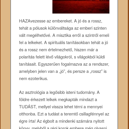
HAZAvezesse az embereket. A jó és a rossz,
tehát a pólusok különváltsága az emberi szinten
vált megélhetővé. A misztika erről a szintről emeli
fel a lelkeket. A spirituális tanításokban tehát a jó
és a rossz nem értelmezhető, hiszen már a
polaritás felett lévő világokról, s világokból küldi
tanításait. Egyszerűen fogalmazva az a rendszer,
amelyben jelen van a „jó”, és persze a „rossz” is
nem ezoterikus.
Az asztrológia a legősibb isteni tudomány. A
földre érkezett lelkek megkapták mindazt a
TUDÁST, mellyel vissza lehet térni a mennyei
otthonba. Ezt a tudást a teremtő csillagfénnyel az
égre írta! Az égbolt a mindenki számára nyitott
könyv, melyből a régi korok embere még olvasni