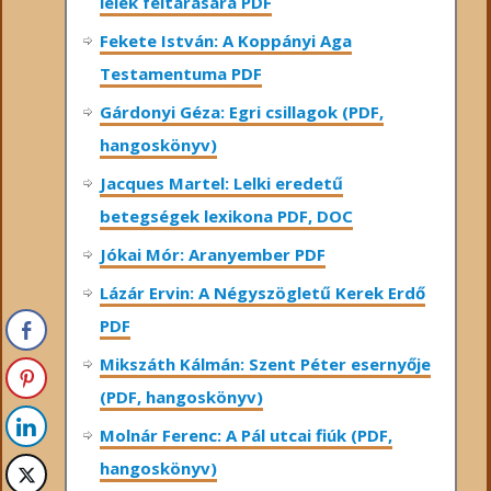
lélek feltárására PDF
Fekete István: A Koppányi Aga
Testamentuma PDF
Gárdonyi Géza: Egri csillagok (PDF,
hangoskönyv)
Jacques Martel: Lelki eredetű
betegségek lexikona PDF, DOC
Jókai Mór: Aranyember PDF
Lázár Ervin: A Négyszögletű Kerek Erdő
PDF
Mikszáth Kálmán: Szent Péter esernyője
(PDF, hangoskönyv)
Molnár Ferenc: A Pál utcai fiúk (PDF,
hangoskönyv)