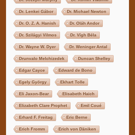
Dr. Lenkei Gábor
Dr. Michael Newton
Dr. O. Z. A. Hanish
Dr. Oláh Andor
Dr. Szilágyi Vilmos
Dr. Vígh Béla
Dr. Wayne W. Dyer
Dr. Weninger Antal
Drunvalo Melchizedek
Duncan Shelley
Edgar Cayce
Edward de Bono
Egely György
Ekhart Tolle
Eli Jaxon-Bear
Elisabeth Haich
Elizabeth Clare Prophet
Emil Coué
Erhard F. Freitag
Eric Berne
Erich Fromm
Erich von Däniken