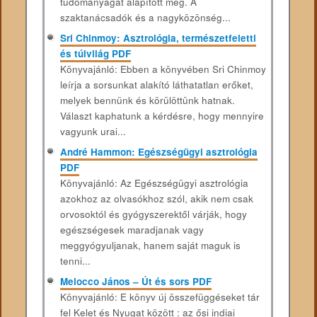
tudományágat alapított meg. A
szaktanácsadók és a nagyközönség...
Sri Chinmoy: Asztrológia, természetfeletti
és túlvilág PDF
Könyvajánló: Ebben a könyvében Sri Chinmoy
leírja a sorsunkat alakító láthatatlan erőket,
melyek bennünk és körülöttünk hatnak.
Választ kaphatunk a kérdésre, hogy mennyire
vagyunk urai...
André Hammon: Egészségügyi asztrológia
PDF
Könyvajánló: Az ​Egészségügyi asztrológia
azokhoz az olvasókhoz szól, akik nem csak
orvosoktól és gyógyszerektől várják, hogy
egészségesek maradjanak vagy
meggyógyuljanak, hanem saját maguk is
tenni...
Melocco János – Út és sors PDF
Könyvajánló: E könyv új összefüggéseket tár
fel Kelet és Nyugat között : az ősi indiai