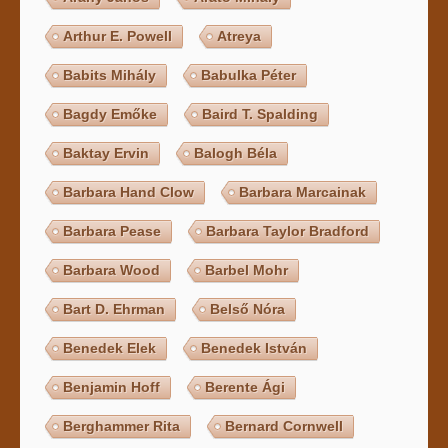
Arthur E. Powell
Atreya
Babits Mihály
Babulka Péter
Bagdy Emőke
Baird T. Spalding
Baktay Ervin
Balogh Béla
Barbara Hand Clow
Barbara Marcainak
Barbara Pease
Barbara Taylor Bradford
Barbara Wood
Barbel Mohr
Bart D. Ehrman
Belső Nóra
Benedek Elek
Benedek István
Benjamin Hoff
Berente Ági
Berghammer Rita
Bernard Cornwell