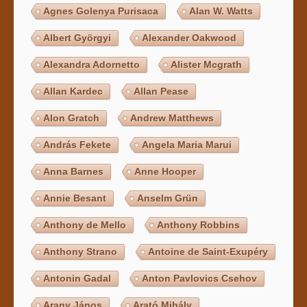
Agnes Golenya Purisaca
Alan W. Watts
Albert Györgyi
Alexander Oakwood
Alexandra Adornetto
Alister Mcgrath
Allan Kardec
Allan Pease
Alon Gratch
Andrew Matthews
András Fekete
Angela Maria Marui
Anna Barnes
Anne Hooper
Annie Besant
Anselm Grün
Anthony de Mello
Anthony Robbins
Anthony Strano
Antoine de Saint-Exupéry
Antonin Gadal
Anton Pavlovics Csehov
Arany János
Arató Mihály