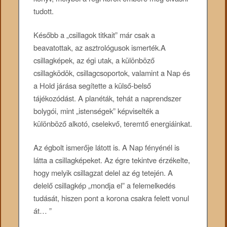
tudott.
Később a „csillagok titkait” már csak a
beavatottak, az asztrológusok ismerték.A
csillagképek, az égi utak, a különböző
csillagködök, csillagcsoportok, valamint a Nap és
a Hold járása segítette a külső-belső
tájékozódást. A planéták, tehát a naprendszer
bolygói, mint „istenségek” képviselték a
különböző alkotó, cselekvő, teremtő energiáinkat.
Az égbolt ismerője látott is. A Nap fényénél is
látta a csillagképeket. Az égre tekintve érzékelte,
hogy melyik csillagzat delel az ég tetején. A
delelő csillagkép „mondja el” a felemelkedés
tudását, hiszen pont a korona csakra felett vonul
át… ”