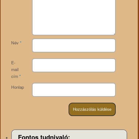
Név
*
E-
mail
cím
*
Honlap
Fontos tudnivaló: