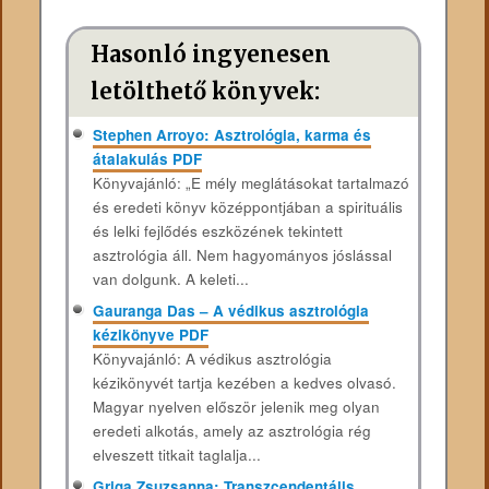
Hasonló ingyenesen
letölthető könyvek:
Stephen Arroyo: Asztrológia, karma és
átalakulás PDF
Könyvajánló: „E mély meglátásokat tartalmazó
és eredeti könyv középpontjában a spirituális
és lelki fejlődés eszközének tekintett
asztrológia áll. Nem hagyományos jóslással
van dolgunk. A keleti...
Gauranga Das – A védikus asztrológia
kézikönyve PDF
Könyvajánló: A védikus asztrológia
kézikönyvét tartja kezében a kedves olvasó.
Magyar nyelven először jelenik meg olyan
eredeti alkotás, amely az asztrológia rég
elveszett titkait taglalja...
Griga Zsuzsanna: Transzcendentális