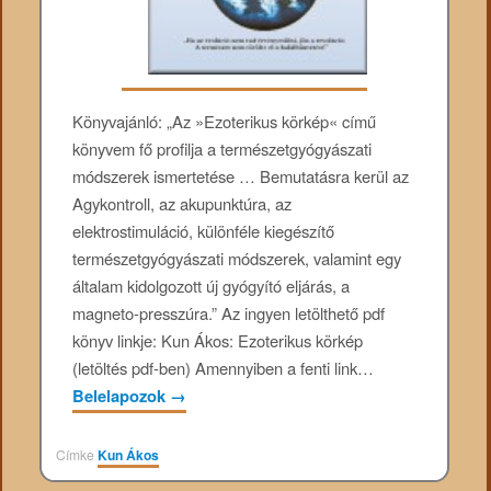
Könyvajánló: „Az »Ezoterikus körkép« című
könyvem fő profilja a természetgyógyászati
módszerek ismertetése … Bemutatásra kerül az
Agykontroll, az akupunktúra, az
elektrostimuláció, különféle kiegészítő
természetgyógyászati módszerek, valamint egy
általam kidolgozott új gyógyító eljárás, a
magneto-presszúra.” Az ingyen letölthető pdf
könyv linkje: Kun Ákos: Ezoterikus körkép
(letöltés pdf-ben) Amennyiben a fenti link…
Belelapozok
→
Címke
Kun Ákos