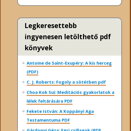
Legkeresettebb
ingyenesen letölthető pdf
könyvek
Antoine de Saint-Exupéry: A kis herceg
(PDF)
C. J. Roberts: Fogoly a sötétben pdf
Choa Kok Sui: Meditációs gyakorlatok a
lélek feltárására PDF
Fekete István: A Koppányi Aga
Testamentuma PDF
Gárdonyi Géza: Egri csillagok (PDF,