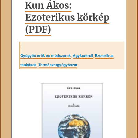
Kun Ákos:
Ezoterikus körkép
(PDF)
|
Gyógyító erők és módszerek
,
Agykontroll
,
Ezoterikus
tanítások
,
Természetgyógyászat