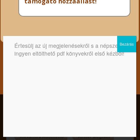
támogató hozzáállást!
Értesülj az új megjelenésekről s a népszerű,
ingyen eltölthető pdf könyvekről első kézből!
Az ingyenesen letölthető pdf
könyvek szerzői
A. C. Bhaktivedānta Swāmī Prabhupāda
A. J. Christian
Agatha Christie
Kedves Látogató! Tájékoztatjuk, hogy a honlap felhasználói
élmény fokozásának érdekében sütiket alkalmazunk. A
Agnes Golenya Purisaca
Alan W. Watts
honlapunk használatával ön a tájékoztatásunkat tudomásul
veszi.
Albert Györgyi
Alexander Oakwood
Elfogadom
Nem
Adatkezelési tájékoztató
Alexandra Adornetto
Alister Mcgrath