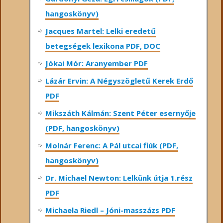
hangoskönyv)
Jacques Martel: Lelki eredetű
betegségek lexikona PDF, DOC
Jókai Mór: Aranyember PDF
Lázár Ervin: A Négyszögletű Kerek Erdő
PDF
Mikszáth Kálmán: Szent Péter esernyője
(PDF, hangoskönyv)
Molnár Ferenc: A Pál utcai fiúk (PDF,
hangoskönyv)
Dr. Michael Newton: Lelkünk útja 1.rész
PDF
Michaela Riedl – Jóni-masszázs PDF