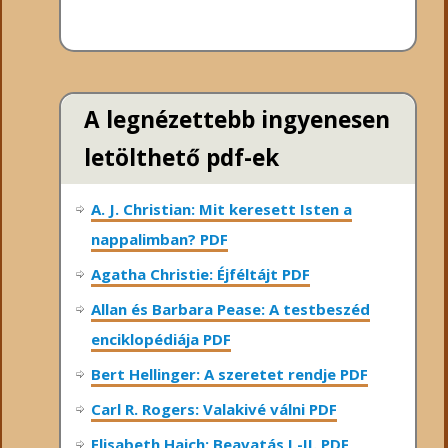
A legnézettebb ingyenesen
letölthető pdf-ek
A. J. Christian: Mit keresett Isten a
nappalimban? PDF
Agatha Christie: Éjféltájt PDF
Allan és Barbara Pease: A testbeszéd
enciklopédiája PDF
Bert Hellinger: A ​szeretet rendje PDF
Carl R. Rogers: Valakivé válni PDF
Elisabeth Haich: Beavatás I.-II. PDF