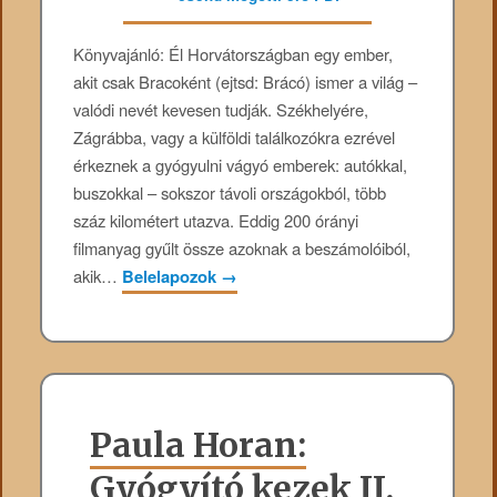
Könyvajánló: Él Horvátországban egy ember,
akit csak Bracoként (ejtsd: Brácó) ismer a világ –
valódi nevét kevesen tudják. Székhelyére,
Zágrábba, vagy a külföldi találkozókra ezrével
érkeznek a gyógyulni vágyó emberek: autókkal,
buszokkal – sokszor távoli országokból, több
száz kilométert utazva. Eddig 200 órányi
filmanyag gyűlt össze azoknak a beszámolóiból,
akik…
Belelapozok
→
Paula Horan:
Gyógyító kezek II.