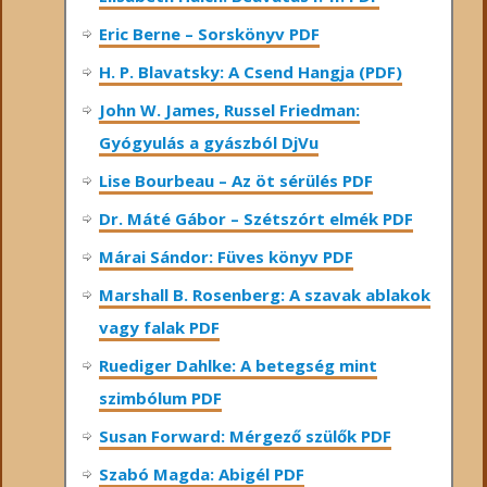
Eric Berne – Sorskönyv PDF
H. P. Blavatsky: A Csend Hangja (PDF)
John W. James, Russel Friedman:
Gyógyulás a gyászból DjVu
Lise Bourbeau – Az öt sérülés PDF
Dr. Máté Gábor – Szétszórt elmék PDF
Márai Sándor: Füves könyv PDF
Marshall B. Rosenberg: A szavak ablakok
vagy falak PDF
Ruediger Dahlke: A betegség mint
szimbólum PDF
Susan Forward: Mérgező szülők PDF
Szabó Magda: Abigél PDF