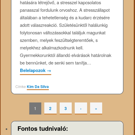
hatására létrejövő, a stresszel kapcsolatos
panasszal fordulunk orvoshoz. A stresszállapot
általában a tehetetlenség és a kudarc érzésére
adott válaszreakció. Születésünktől halálunkig
folytonosan változássokkal találjuk magunkat
szemben, melyek feszültségteremtőek, s
melyekhez alkalmazkodnunk kell.
Gyermekkorunktól állandó elvárások határolnak
be bennünket, de senki sem tanítja…
Belelapozok
→
Címke
Kim Da Silva
1
2
3
›
»
Fontos tudnivaló: