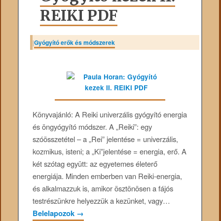
REIKI PDF
|
Gyógyító erők és módszerek
Könyvajánló: A Reiki univerzális gyógyító energia
és öngyógyító módszer. A „Reiki”: egy
szóösszetétel – a „Rei” jelentése = univerzális,
kozmikus, isteni; a „Ki”jelentése = energia, erő. A
két szótag együtt: az egyetemes életerő
energiája. Minden emberben van Reiki-energia,
és alkalmazzuk is, amikor ösztönösen a fájós
testrészünkre helyezzük a kezünket, vagy…
Belelapozok
→