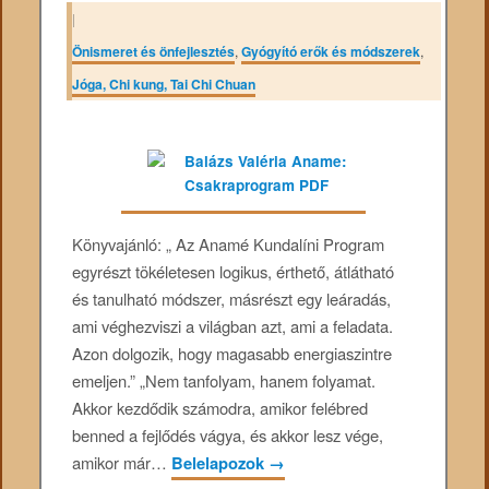
|
Önismeret és önfejlesztés
,
Gyógyító erők és módszerek
,
Jóga, Chi kung, Tai Chi Chuan
Könyvajánló: „ Az Anamé Kundalíni Program
egyrészt tökéletesen logikus, érthető, átlátható
és tanulható módszer, másrészt egy leáradás,
ami véghezviszi a világban azt, ami a feladata.
Azon dolgozik, hogy magasabb energiaszintre
emeljen.” „Nem tanfolyam, hanem folyamat.
Akkor kezdődik számodra, amikor felébred
benned a fejlődés vágya, és akkor lesz vége,
amikor már…
Belelapozok
→