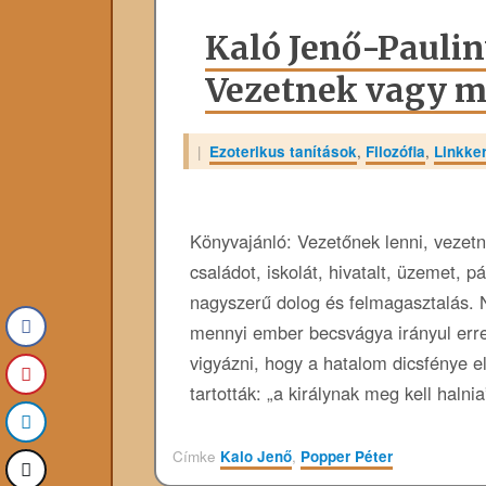
Kaló Jenő-Paulin
Vezetnek vagy m
|
Ezoterikus tanítások
,
Filozófia
,
Linkke
Könyvajánló: Vezetőnek lenni, vezetni
családot, iskolát, hivatalt, üzemet, 
nagyszerű dolog és felmagasztalás. 
mennyi ember becsvágya irányul erre
vigyázni, hogy a hatalom dicsfénye el
tartották: „a királynak meg kell haln
Címke
Kalo Jenő
,
Popper Péter