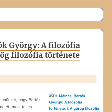
k György: A filozófia
rög filozófia története
bennünket, hogy Bartók
netét, most teljes