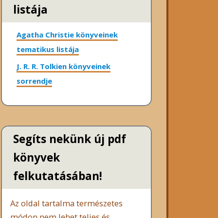
listája
Agatha Christie könyveinek
tematikus listája
J. R. R. Tolkien könyveinek
sorrendje
Segíts nekünk új pdf
könyvek
felkutatásában!
Az oldal tartalma természetes
módon nem lehet teljes és