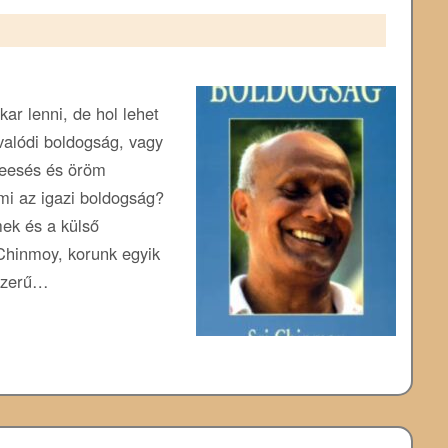
r lenni, de hol lehet
valódi boldogság, vagy
beesés és öröm
mi az igazi boldogság?
ek és a külső
Chinmoy, korunk egyik
yszerű…