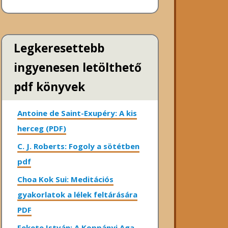
Legkeresettebb
ingyenesen letölthető
pdf könyvek
Antoine de Saint-Exupéry: A kis
herceg (PDF)
C. J. Roberts: Fogoly a sötétben
pdf
Choa Kok Sui: Meditációs
gyakorlatok a lélek feltárására
PDF
Fekete István: A Koppányi Aga