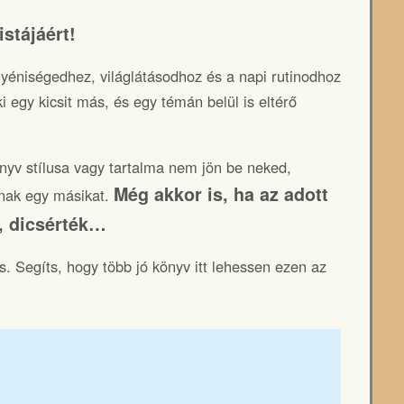
stájáért!
yéniségedhez, világlátásodhoz és a napi rutinodhoz
i egy kicsit más, és egy témán belül is eltérő
könyv stílusa vagy tartalma nem jön be neked,
Még akkor is, ha az adott
dnak egy másikat.
k, dicsérték…
s. Segíts, hogy több jó könyv itt lehessen ezen az