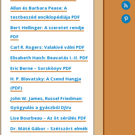
Allan és Barbara Pease: A
testbeszéd enciklopédiája PDF
Bert Hellinger: A ​szeretet rendje
PDF
Carl R. Rogers: Valakivé válni PDF
Elisabeth Haich: Beavatás I.-II. PDF
Eric Berne – Sorskönyv PDF
H. P. Blavatsky: A Csend Hangja
(PDF)
John W. James, Russel Friedman:
Gyógyulás a gyászból DjVu
Lise Bourbeau – Az öt sérülés PDF
Dr. Máté Gábor – Szétszórt elmék