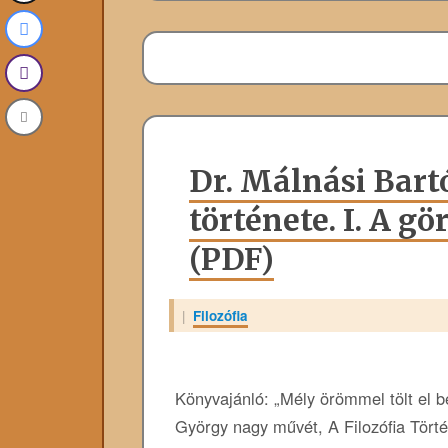
Dr. Málnási Bartó
története. I. A gö
(PDF)
|
Filozófia
Könyvajánló: „Mély örömmel tölt el 
György nagy művét, A Filozófia Törté