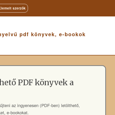
Kiemelt szerzők
nyelvű pdf könyvek, e-bookok
thető PDF könyvek a
űjteni az ingyenesen (PDF-ben) letölthető,
ket, e-bookokat.