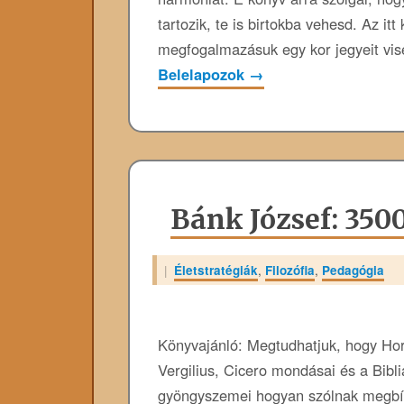
tartozik, te is birtokba vehesd. Az it
megfogalmazásuk egy kor jegyeit vis
Belelapozok
→
Bánk József: 350
|
Életstratégiák
,
Filozófia
,
Pedagógia
Könyvajánló: Megtudhatjuk, hogy Hora
Vergilius, Cicero mondásai és a Bibli
gyöngyszemei hogyan szólnak megbíz