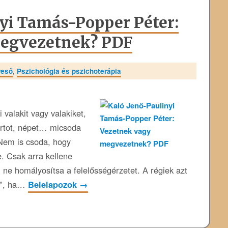
yi Tamás-Popper Péter:
egvezetnek? PDF
reső
,
Pszichológia és pszichoterápia
 valakit vagy valakiket,
pártot, népet… micsoda
Nem is csoda, hogy
. Csak arra kellene
 ne homályosítsa a felelősségérzetet. A régiek azt
ia”, ha…
Belelapozok
→