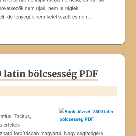
t következők nem újak, nem is régiek:
eli, de lényegük nem keletkezett és nem…
0 latin bölcsesség PDF
tius, Tacitus,
a értékes
ható fordításban magyarul. Nagy segítségére