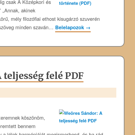
dig csak A Középkori és
.” „Annak, akinek
örű, mély filozófiai ethost kisugárzó szuverén
ott szöveg minden szaván…
Belelapozok
→
 teljesség felé PDF
steremnek köszönöm,
teremtett bennem
gy a lélek harmóniáját megismerhesd, és ha rád