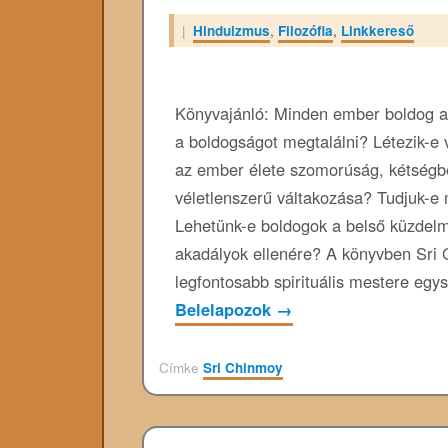
|
Hinduizmus
,
Filozófia
,
Linkkereső
Könyvajánló: Minden ember boldog aka
a boldogságot megtalálni? Létezik-e 
az ember élete szomorúság, kétség
véletlenszerű váltakozása? Tudjuk-e 
Lehetünk-e boldogok a belső küzdelm
akadályok ellenére? A könyvben Sri 
legfontosabb spirituális mestere eg
Belelapozok
→
Címke
Sri Chinmoy