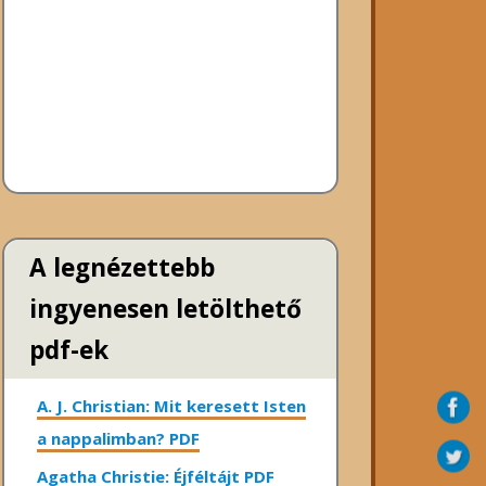
A legnézettebb
ingyenesen letölthető
pdf-ek
A. J. Christian: Mit keresett Isten
a nappalimban? PDF
Agatha Christie: Éjféltájt PDF