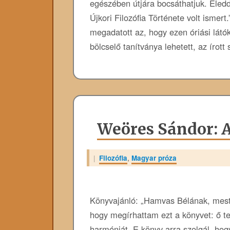
egészében útjára bocsáthatjuk. Eled
Újkori Filozófia Története volt ismert
megadatott az, hogy ezen óriási látók
bölcselő tanítványa lehetett, az ír
Weöres Sándor: A
|
Filozófia
,
Magyar próza
Könyvajánló: „Hamvas Bélának, me
hogy megírhattam ezt a könyvet: ő 
harmóniát. E könyv arra szolgál, ho