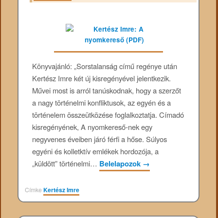
Könyvajánló: „Sorstalanság című regénye után
Kertész Imre két új kisregényével jelentkezik.
Művei most is arról tanúskodnak, hogy a szerzőt
a nagy történelmi konfliktusok, az egyén és a
történelem összeütközése foglalkoztatja. Címadó
kisregényének, A nyomkereső-nek egy
negyvenes éveiben járó férfi a hőse. Súlyos
egyéni és kolletktív emlékek hordozója, a
„küldött” történelmi…
Belelapozok
→
Címke
Kertész Imre