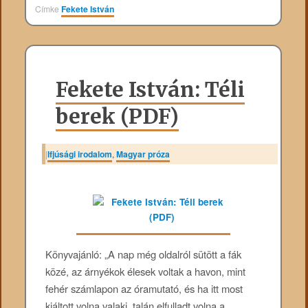
Címke
Fekete István
Fekete István: Téli
berek (PDF)
|
Ifjúsági irodalom
,
Magyar próza
Könyvajánló: „A nap még oldalról sütött a fák
közé, az árnyékok élesek voltak a havon, mint
fehér számlapon az óramutató, és ha itt most
kiáltott volna valaki, talán elfulladt volna a