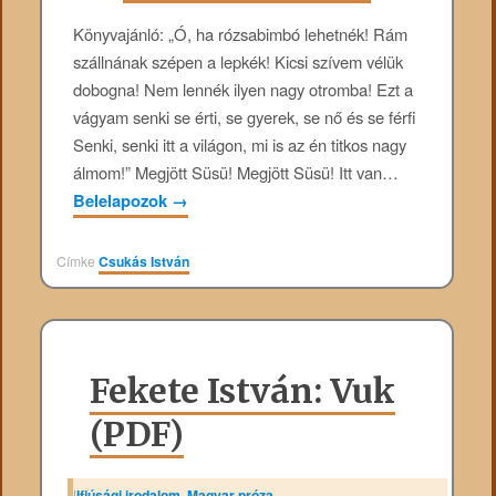
Könyvajánló: „Ó, ha rózsabimbó lehetnék! Rám
szállnának szépen a lepkék! Kicsi szívem vélük
dobogna! Nem lennék ilyen nagy otromba! Ezt a
vágyam senki se érti, se gyerek, se nő és se férfi
Senki, senki itt a világon, mi is az én titkos nagy
álmom!” Megjött Süsü! Megjött Süsü! Itt van…
Belelapozok
→
Címke
Csukás István
Fekete István: Vuk
(PDF)
|
Ifjúsági irodalom
,
Magyar próza