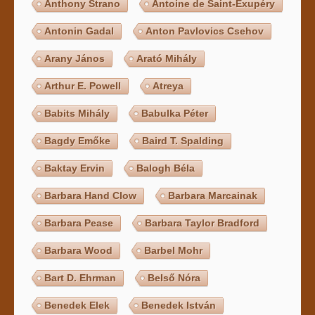
Anthony Strano
Antoine de Saint-Exupéry
Antonin Gadal
Anton Pavlovics Csehov
Arany János
Arató Mihály
Arthur E. Powell
Atreya
Babits Mihály
Babulka Péter
Bagdy Emőke
Baird T. Spalding
Baktay Ervin
Balogh Béla
Barbara Hand Clow
Barbara Marcainak
Barbara Pease
Barbara Taylor Bradford
Barbara Wood
Barbel Mohr
Bart D. Ehrman
Belső Nóra
Benedek Elek
Benedek István