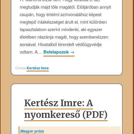
megtudják majd tőle magától. Elöljáróban annyit
csupán, hogy értelmi színvonalához képest
meglepő íráskészséget árult el, mint különben
tapasztalatom szerint mindenki, aki egyszer
életében rászánja magát, hogy szembenézzen
sorsával. Hivatalból kirendelt védőügyvédje
voltam. A…
Belelapozok
→
Címke
Kertész Imre
Kertész Imre: A
nyomkereső (PDF)
|
Magyar próza