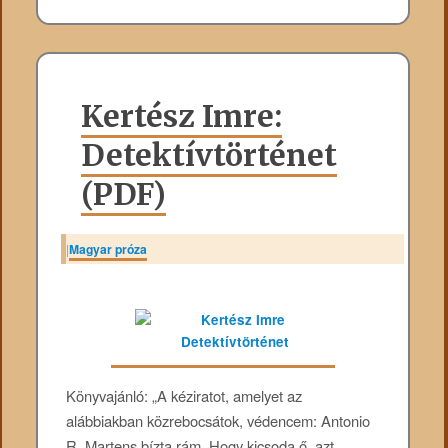
Kertész Imre:
Detektívtörténet
(PDF)
|
Magyar próza
Könyvajánló: „A kéziratot, amelyet az
alábbiakban közrebocsátok, védencem: Antonio
R. Martens bízta rám. Hogy kicsoda ő, azt