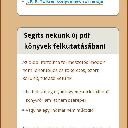
J. R. R. Tolkien könyveinek sorrendje
Segíts nekünk új pdf
könyvek felkutatásában!
Az oldal tartalma természetes módon
nem lehet teljes és tökéletes, ezért
kérünk, tudasd velünk:
ha tudsz még olyan ingyenesen letölthető
könyvről, ami itt nem szerepel!
vagy ha egy link már nem működik!