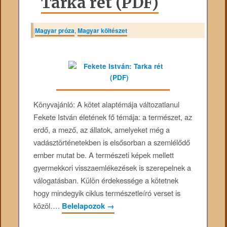
Tarka rét (PDF)
|
Magyar próza
,
Magyar költészet
Könyvajánló: A kötet alaptémája változatlanul
Fekete István életének fő témája: a természet, az
erdő, a mező, az állatok, amelyeket még a
vadásztörténetekben is elsősorban a szemlélődő
ember mutat be. A természeti képek mellett
gyermekkori visszaemlékezések is szerepelnek a
válogatásban. Külön érdekessége a kötetnek
hogy mindegyik ciklus természetleíró verset is
közöl….
Belelapozok
→