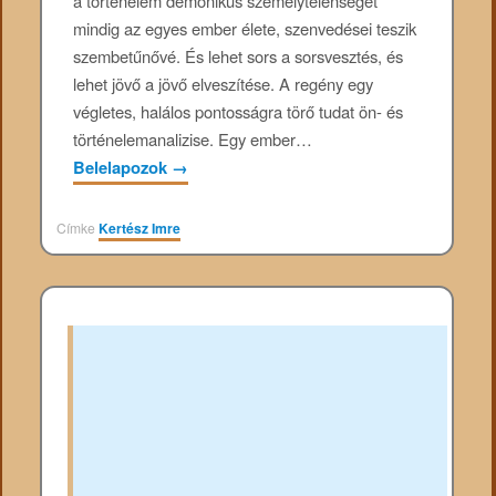
a történelem démonikus személytelenségét
mindig az egyes ember élete, szenvedései teszik
szembetűnővé. És lehet sors a sorsvesztés, és
lehet jövő a jövő elveszítése. A regény egy
végletes, halálos pontosságra törő tudat ön- és
történelemanalizise. Egy ember…
Belelapozok
→
Címke
Kertész Imre