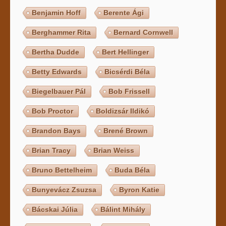
Benjamin Hoff
Berente Ági
Berghammer Rita
Bernard Cornwell
Bertha Dudde
Bert Hellinger
Betty Edwards
Bicsérdi Béla
Biegelbauer Pál
Bob Frissell
Bob Proctor
Boldizsár Ildikó
Brandon Bays
Brené Brown
Brian Tracy
Brian Weiss
Bruno Bettelheim
Buda Béla
Bunyevácz Zsuzsa
Byron Katie
Bácskai Júlia
Bálint Mihály