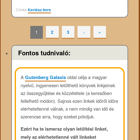
Címke
Kertész Imre
1
2
3
›
»
Fontos tudnivaló:
A
Gutenberg Galaxis
oldal célja a magyar
nyelvű, ingyenesen letölthető könyvek linkjeinek
az összegyűjtése és közzététele (a keresőben
fellelhető módon). Sajnos ezen linkek időről időre
elérhetetlenné válnak, s nem mindig van idő és
szerencse arra, hogy ezeket pótoljuk.
Ezért ha te ismersz olyan letöltési linket,
mely az elérhetetlenné vált linkeket