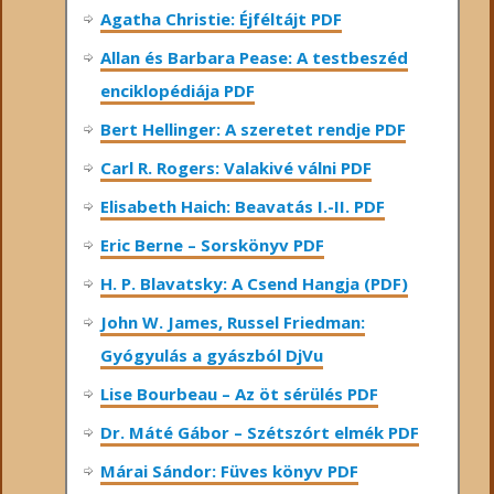
Agatha Christie: Éjféltájt PDF
Allan és Barbara Pease: A testbeszéd
enciklopédiája PDF
Bert Hellinger: A ​szeretet rendje PDF
Carl R. Rogers: Valakivé válni PDF
Elisabeth Haich: Beavatás I.-II. PDF
Eric Berne – Sorskönyv PDF
H. P. Blavatsky: A Csend Hangja (PDF)
John W. James, Russel Friedman:
Gyógyulás a gyászból DjVu
Lise Bourbeau – Az öt sérülés PDF
Dr. Máté Gábor – Szétszórt elmék PDF
Márai Sándor: Füves könyv PDF