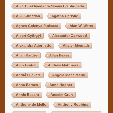
A. C. Bhaktivedānta Swāmī Prabhupāda
A. J. Christian
Agatha Christie
Agnes Golenya Purisaca
Alan W. Watts
Albert Györgyi
Alexander Oakwood
Alexandra Adornetto
Alister Mcgrath
Allan Kardec
Allan Pease
Alon Gratch
Andrew Matthews
András Fekete
Angela Maria Marui
Anna Barnes
Anne Hooper
Annie Besant
Anselm Grün
Anthony de Mello
Anthony Robbins