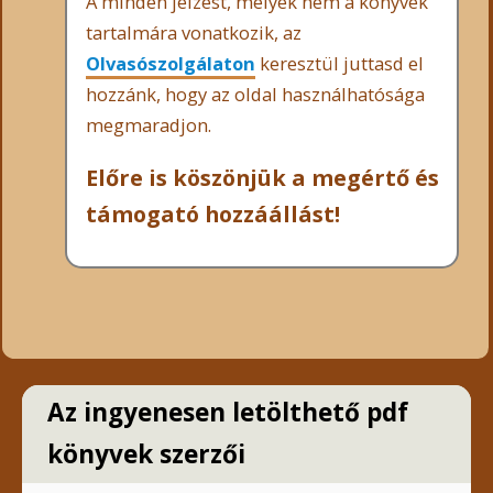
A minden jelzést, melyek nem a könyvek
tartalmára vonatkozik, az
Olvasószolgálaton
keresztül juttasd el
hozzánk, hogy az oldal használhatósága
megmaradjon.
Előre is köszönjük a megértő és
támogató hozzáállást!
Az ingyenesen letölthető pdf
könyvek szerzői