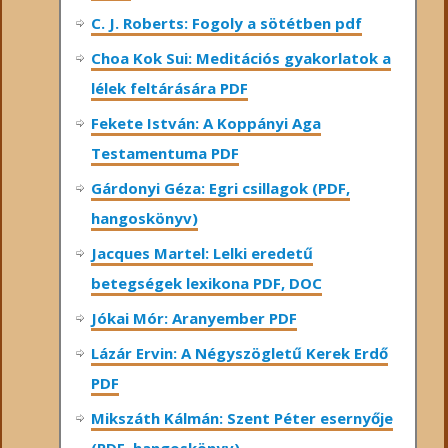
C. J. Roberts: Fogoly a sötétben pdf
Choa Kok Sui: Meditációs gyakorlatok a
lélek feltárására PDF
Fekete István: A Koppányi Aga
Testamentuma PDF
Gárdonyi Géza: Egri csillagok (PDF,
hangoskönyv)
Jacques Martel: Lelki eredetű
betegségek lexikona PDF, DOC
Jókai Mór: Aranyember PDF
Lázár Ervin: A Négyszögletű Kerek Erdő
PDF
Mikszáth Kálmán: Szent Péter esernyője
(PDF, hangoskönyv)