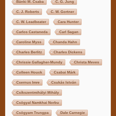
Bánki M. Csaba
C. G. Jung
C. J. Roberts
C. W. Gortner
C. W. Leadbeater
Cara Hunter
Carlos Castaneda
Carl Sagan
Caroline Myss
Chanda Hahn
Charles Berlitz
Charles Dickens
Chrissie Gallagher-Mundy
Christa Meves
Colleen Houck
Csabai Márk
Csernus Imre
Csukás István
Csíkszentmihályi Mihály
Csögyal Namkhai Norbu
Csögyam Trungpa
Dale Carnegie