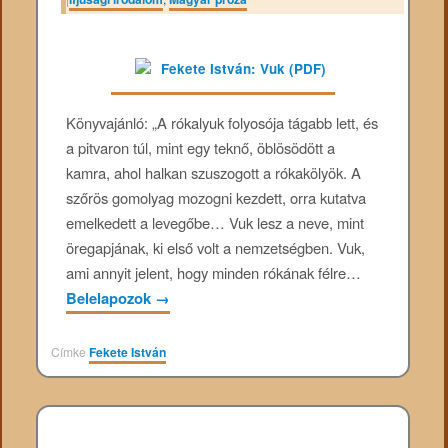
Könyvajánló: „A rókalyuk folyosója tágabb lett, és
a pitvaron túl, mint egy teknő, öblösödött a
kamra, ahol halkan szuszogott a rókakölyök. A
szőrös gomolyag mozogni kezdett, orra kutatva
emelkedett a levegőbe… Vuk lesz a neve, mint
öregapjának, ki első volt a nemzetségben. Vuk,
ami annyit jelent, hogy minden rókának félre…
Belelapozok
→
Címke
Fekete István