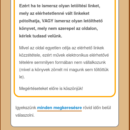
Ezért ha te ismersz olyan letöltési linket,
mely az elérhetetlenné vált linkeket
pótolhatja, VAGY ismersz olyan letölthető
könyvet, mely nem szerepel az oldalon,
kérlek tudasd velünk.
Mivel az oldal egyetlen célja az elérhető linkek
közzététele, ezért művek elektronikus elérhetővé
tételére semmilyen formában nem vállalkozunk
(mivel a könyvek zömét mi magunk sem töltöttük
le).
Megértéseteket előre is köszönjük!
Igyekszünk
minden megkeresésre
rövid időn belül
válaszolni.