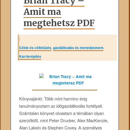
Brian Tracy –
Amit ma
megtehetsz PDF
|
Célok és célkitűzés
,
gazdálkodás és menedzsment
,
Karrierépítés
Könyvajánló: Több mint harminc évig
tanulmányoztam az időgazdálkodás fortélyait.
Számtalan könyvet olvastam a témában olyan
szerzőktől, mint Peter Drucker, Alex MacKenzie,
Alan Lakein és Stephen Covey. A személyes