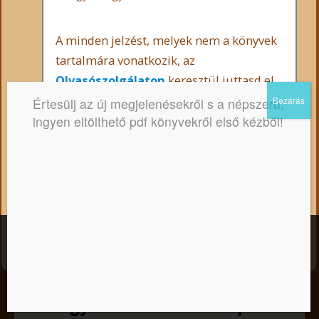
A minden jelzést, melyek nem a könyvek
tartalmára vonatkozik, az
Olvasószolgálaton
keresztül juttasd el
hozzánk, hogy az oldal használhatósága
Értesülj az új megjelenésekről s a népszerű,
megmaradjon.
ingyen eltölthető pdf könyvekről első kézből!
Előre is köszönjük a megértő és
támogató hozzáállást!
Kedves Látogató! Tájékoztatjuk, hogy a honlap felhasználói
élmény fokozásának érdekében sütiket alkalmazunk. A
honlapunk használatával ön a tájékoztatásunkat tudomásul
veszi.
Elfogadom
Nem
Adatkezelési tájékoztató
Az ingyenesen letölthető pdf