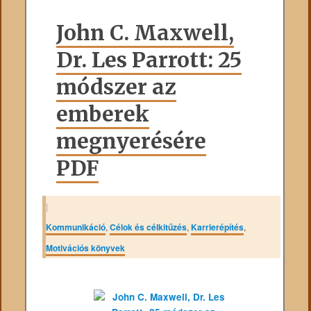
John C. Maxwell,
Dr. Les Parrott: 25
módszer az
emberek
megnyerésére
PDF
|
Kommunikáció
,
Célok és célkitűzés
,
Karrierépítés
,
Motivációs könyvek