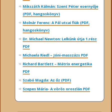
Mikszáth Kálmán: Szent Péter esernyője
(PDF, hangoskönyv)
Molnár Ferenc: A Pál utcai fiúk (PDF,
hangoskönyv)
Dr. Michael Newton: Lelkünk útja 1.rész
PDF
Michaela Riedl – Jóni-masszázs PDF
Richard Bartlett – Mátrix energetika
PDF
Szabó Magda: Az őz (PDF)
Szepes Mária- A vörös oroszlán PDF