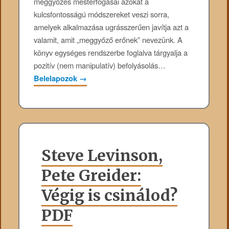
meggyőzés mesterfogásai azokat a
kulcsfontosságú módszereket veszi sorra,
amelyek alkalmazása ugrásszerűen javítja azt a
valamit, amit „meggyőző erőnek” nevezünk. A
könyv egységes rendszerbe foglalva tárgyalja a
pozitív (nem manipulatív) befolyásolás…
Belelapozok
→
Steve Levinson,
Pete Greider:
Végig is csinálod?
PDF