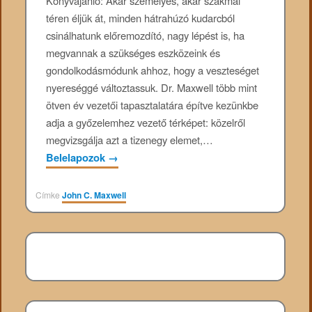
Könyvajánló: Akár személyes, akár szakmai
téren éljük át, minden hátrahúzó kudarcból
csinálhatunk előremozdító, nagy lépést is, ha
megvannak a szükséges eszközeink és
gondolkodásmódunk ahhoz, hogy a veszteséget
nyereséggé változtassuk. Dr. Maxwell több mint
ötven év vezetői tapasztalatára építve kezünkbe
adja a győzelemhez vezető térképet: közelről
megvizsgálja azt a tizenegy elemet,…
Belelapozok
→
Címke
John C. Maxwell