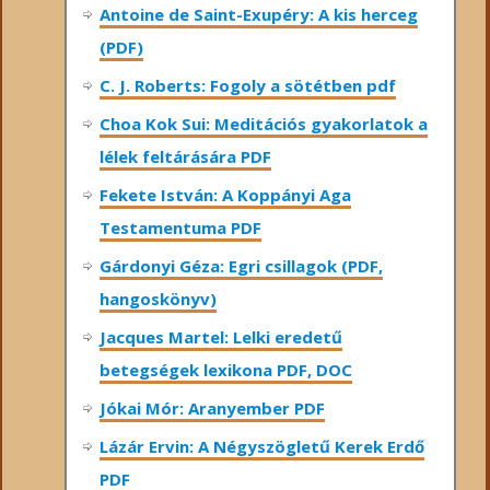
Antoine de Saint-Exupéry: A kis herceg
(PDF)
C. J. Roberts: Fogoly a sötétben pdf
Choa Kok Sui: Meditációs gyakorlatok a
lélek feltárására PDF
Fekete István: A Koppányi Aga
Testamentuma PDF
Gárdonyi Géza: Egri csillagok (PDF,
hangoskönyv)
Jacques Martel: Lelki eredetű
betegségek lexikona PDF, DOC
Jókai Mór: Aranyember PDF
Lázár Ervin: A Négyszögletű Kerek Erdő
PDF