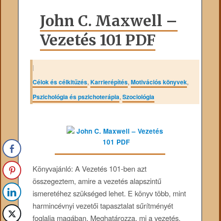
John C. Maxwell –
Vezetés 101 PDF
|
Célok és célkitűzés
,
Karrierépítés
,
Motivációs könyvek
,
Pszichológia és pszichoterápia
,
Szociológia
Könyvajánló: A Vezetés 101-ben azt
összegeztem, amire a vezetés alapszintű
ismeretéhez szükséged lehet. E könyv több, mint
harmincévnyi vezetői tapasztalat sűrítményét
foglalja magában. Meghatározza, mi a vezetés,