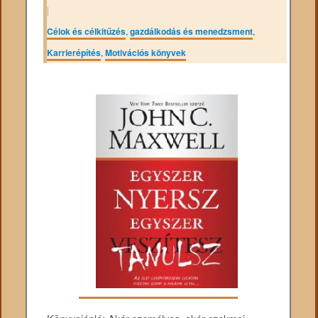
|
Célok és célkitűzés
,
gazdálkodás és menedzsment
,
Karrierépítés
,
Motivációs könyvek