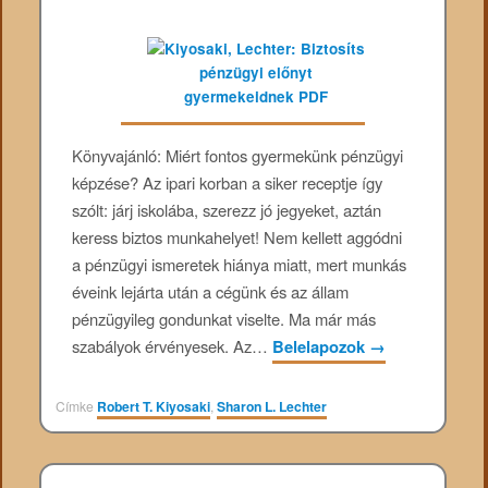
Könyvajánló: Miért fontos gyermekünk pénzügyi
képzése? Az ipari korban a siker receptje így
szólt: járj iskolába, szerezz jó jegyeket, aztán
keress biztos munkahelyet! Nem kellett aggódni
a pénzügyi ismeretek hiánya miatt, mert munkás
éveink lejárta után a cégünk és az állam
pénzügyileg gondunkat viselte. Ma már más
szabályok érvényesek. Az…
Belelapozok
→
Címke
Robert T. Kiyosaki
,
Sharon L. Lechter