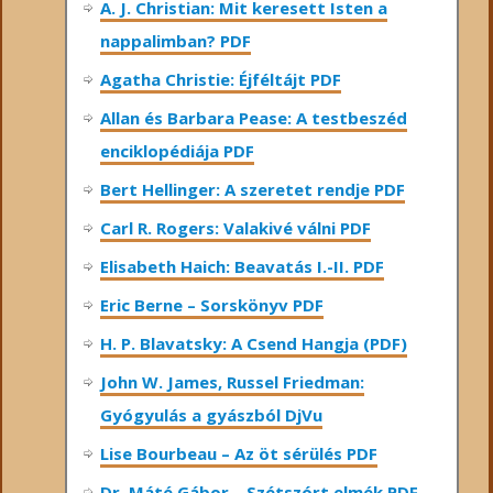
A. J. Christian: Mit keresett Isten a
nappalimban? PDF
Agatha Christie: Éjféltájt PDF
Allan és Barbara Pease: A testbeszéd
enciklopédiája PDF
Bert Hellinger: A ​szeretet rendje PDF
Carl R. Rogers: Valakivé válni PDF
Elisabeth Haich: Beavatás I.-II. PDF
Eric Berne – Sorskönyv PDF
H. P. Blavatsky: A Csend Hangja (PDF)
John W. James, Russel Friedman:
Gyógyulás a gyászból DjVu
Lise Bourbeau – Az öt sérülés PDF
Dr. Máté Gábor – Szétszórt elmék PDF