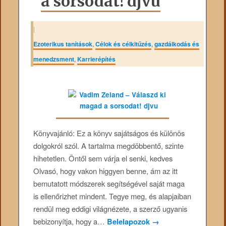
a sorsodat! djvu
|
Ezoterikus tanítások
,
Célok és célkitűzés
,
gazdálkodás és
menedzsment
,
Karrierépítés
Könyvajánló: Ez a könyv sajátságos és különös
dolgokról szól. A tartalma megdöbbentő, szinte
hihetetlen. Öntől sem várja el senki, kedves
Olvasó, hogy vakon higgyen benne, ám az itt
bemutatott módszerek segítségével saját maga
is ellenőrizhet mindent. Tegye meg, és alapjaiban
rendül meg eddigi világnézete, a szerző ugyanis
bebizonyítja, hogy a…
Belelapozok
→