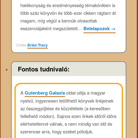
hatékonyság és eredményesség témakörében is
több száz könyvön és több ezer cikken rágtam át
magam, míg végül a bennük olvasottak
esszenciájaként megszületett…
Belelapozok
→
Címke
Brian Tracy
Fontos tudnivaló:
A
Gutenberg Galaxis
oldal célja a magyar
nyelvű, ingyenesen letölthető könyvek linkjeinek
az összegyűjtése és közzététele (a keresőben
fellelhető módon). Sajnos ezen linkek időről időre
elérhetetlenné válnak, s nem mindig van idő és
szerencse arra, hogy ezeket pótoljuk.