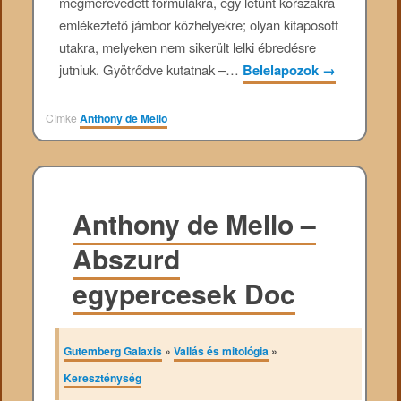
megmerevedett formulákra, egy letűnt korszakra
emlékeztető jámbor közhelyekre; olyan kitaposott
utakra, melyeken nem sikerült lelki ébredésre
jutniuk. Gyötrődve kutatnak –…
Belelapozok
→
Címke
Anthony de Mello
Anthony de Mello –
Abszurd
egypercesek Doc
Gutemberg Galaxis
»
Vallás és mitológia
»
Kereszténység