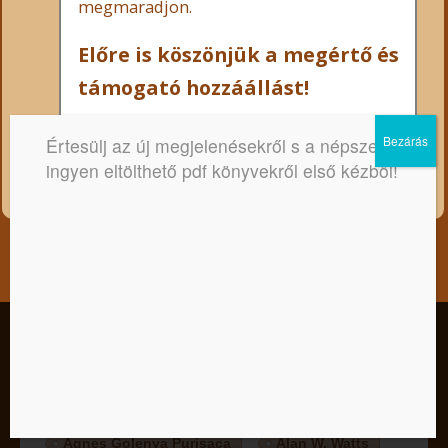
megmaradjon.
Előre is köszönjük a megértő és
támogató hozzáállást!
Értesülj az új megjelenésekről s a népszerű,
ingyen eltölthető pdf könyvekről első kézből!
Az ingyenesen letölthető pdf
könyvek szerzői
Kedves Látogató! Tájékoztatjuk, hogy a honlap felhasználói
élmény fokozásának érdekében sütiket alkalmazunk. A
A. C. Bhaktivedānta Swāmī Prabhupāda
honlapunk használatával ön a tájékoztatásunkat tudomásul
veszi.
A. J. Christian
Agatha Christie
Elfogadom
Nem
Adatkezelési tájékoztató
Agnes Golenya Purisaca
Alan W. Watts