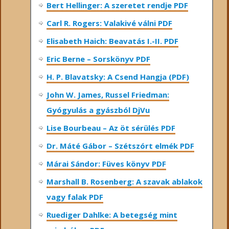
Bert Hellinger: A ​szeretet rendje PDF
Carl R. Rogers: Valakivé válni PDF
Elisabeth Haich: Beavatás I.-II. PDF
Eric Berne – Sorskönyv PDF
H. P. Blavatsky: A Csend Hangja (PDF)
John W. James, Russel Friedman:
Gyógyulás a gyászból DjVu
Lise Bourbeau – Az öt sérülés PDF
Dr. Máté Gábor – Szétszórt elmék PDF
Márai Sándor: Füves könyv PDF
Marshall B. Rosenberg: A szavak ablakok
vagy falak PDF
Ruediger Dahlke: A betegség mint