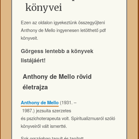
könyvei
Ezen az oldalon igyekeztünk összegyűjteni
Anthony de Mello ingyenesen letölthető pdf
könyveit.
Görgess lentebb a könyvek
listájáért!
Anthony de Mello rövid
életrajza
Anthony de Mello
(1931. –
1987.) jezsuita szerzetes
és pszichoterapeuta volt. Spiritualizmusról szóló
könyveiről vált ismertté.
Sok országban tanult és tanított,