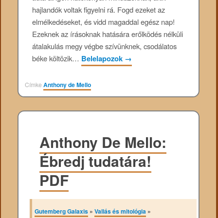
hajlandók voltak figyelni rá. Fogd ezeket az
elmélkedéseket, és vidd magaddal egész nap!
Ezeknek az írásoknak hatására erőlködés nélküli
átalakulás megy végbe szívünknek, csodálatos
béke költözik…
Belelapozok
→
Címke
Anthony de Mello
Anthony De Mello:
Ébredj tudatára!
PDF
Gutemberg Galaxis
»
Vallás és mitológia
»