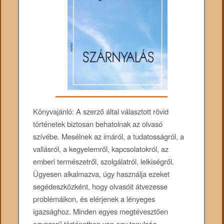
Könyvajánló: A szerző által választott rövid
történetek biztosan behatolnak az olvasó
szívébe. Mesélnek az imáról, a tudatosságról, a
vallásról, a kegyelemről, kapcsolatokról, az
emberi természetről, szolgálatról, lelkiségről.
Ügyesen alkalmazva, úgy használja ezeket
segédeszközként, hogy olvasóit átvezesse
problémáikon, és elérjenek a lényeges
igazsághoz. Minden egyes megtévesztően
egyszerű történetben van egy tanulság,…