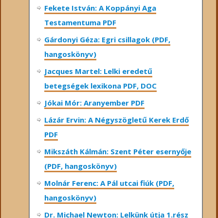
Fekete István: A Koppányi Aga
Testamentuma PDF
Gárdonyi Géza: Egri csillagok (PDF,
hangoskönyv)
Jacques Martel: Lelki eredetű
betegségek lexikona PDF, DOC
Jókai Mór: Aranyember PDF
Lázár Ervin: A Négyszögletű Kerek Erdő
PDF
Mikszáth Kálmán: Szent Péter esernyője
(PDF, hangoskönyv)
Molnár Ferenc: A Pál utcai fiúk (PDF,
hangoskönyv)
Dr. Michael Newton: Lelkünk útja 1.rész