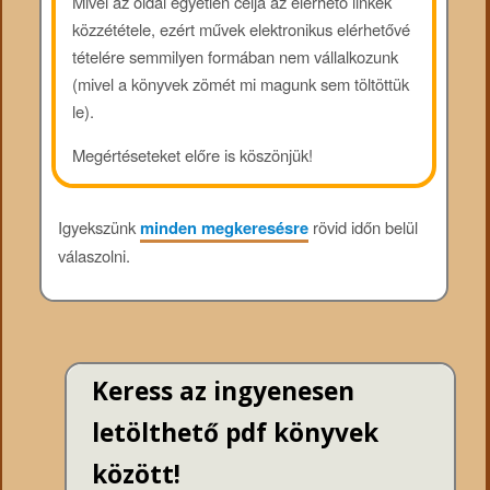
Mivel az oldal egyetlen célja az elérhető linkek
közzététele, ezért művek elektronikus elérhetővé
tételére semmilyen formában nem vállalkozunk
(mivel a könyvek zömét mi magunk sem töltöttük
le).
Megértéseteket előre is köszönjük!
Igyekszünk
minden megkeresésre
rövid időn belül
válaszolni.
Keress az ingyenesen
letölthető pdf könyvek
között!