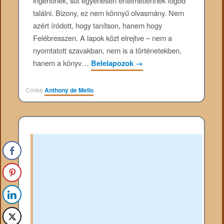
ingerlőnek, sőt egyenesen értelmetlennek fogod
találni. Bizony, ez nem könnyű olvasmány. Nem
azért íródott, hogy tanítson, hanem hogy
Felébresszen. A lapok közt elrejtve – nem a
nyomtatott szavakban, nem is a történetekben,
hanem a könyv…
Belelapozok
→
Címke
Anthony de Mello