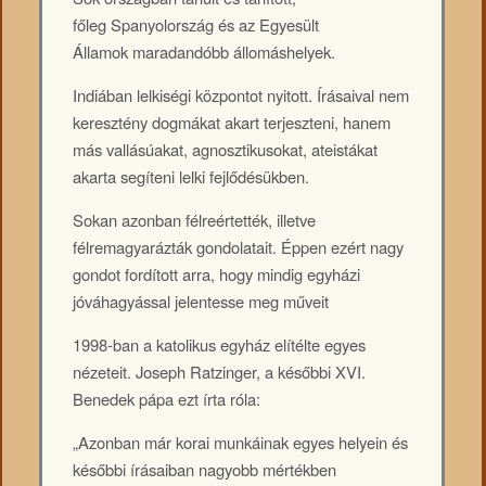
főleg Spanyolország és az Egyesült
Államok maradandóbb állomáshelyek.
Indiában lelkiségi központot nyitott. Írásaival nem
keresztény dogmákat akart terjeszteni, hanem
más vallásúakat, agnosztikusokat, ateistákat
akarta segíteni lelki fejlődésükben.
Sokan azonban félreértették, illetve
félremagyarázták gondolatait. Éppen ezért nagy
gondot fordított arra, hogy mindig egyházi
jóváhagyással jelentesse meg műveit
1998-ban a katolikus egyház elítélte egyes
nézeteit. Joseph Ratzinger, a későbbi XVI.
Benedek pápa ezt írta róla:
„Azonban már korai munkáinak egyes helyein és
későbbi írásaiban nagyobb mértékben