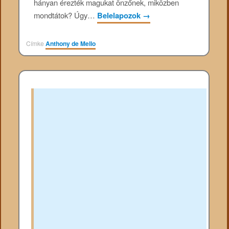
hányan érezték magukat önzőnek, miközben
mondtátok? Úgy…
Belelapozok
→
Címke
Anthony de Mello