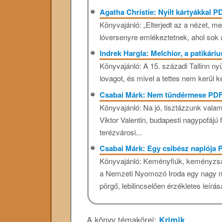
Agatha Christie: Nyílt ​kártyákkal P
Könyvajánló: „Elterjedt az a nézet, me
lóversenyre emlékeztetnek, ahol sok az
Indrek Hargla: Melchior, ​a patikár
Könyvajánló: A ​15. századi Tallinn
lovagot, és mivel a tettes nem kerül k
Csabai Márk: Nem tündérmese PD
Könyvajánló: Na jó, tisztázzunk valam
Viktor Valentin, budapesti nagypofájú
terézvárosi...
Csabai Márk: Egy csibész naplója 
Könyvajánló: Keményfiúk, keményzsar
a Nemzeti Nyomozó Iroda egy nagy ne
pörgő, lebilincselően érzékletes leírása
A könyv témakörei:
Krimik