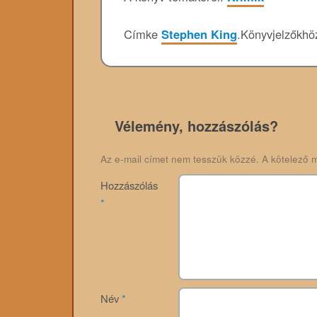
Címke
Stephen King
.
Könyvjelzőkh
Vélemény, hozzászólás?
Az e-mail címet nem tesszük közzé.
A kötelező 
Hozzászólás
*
Név
*