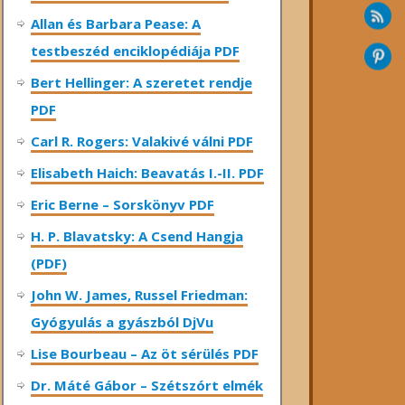
Allan és Barbara Pease: A
testbeszéd enciklopédiája PDF
Bert Hellinger: A ​szeretet rendje
PDF
Carl R. Rogers: Valakivé válni PDF
Elisabeth Haich: Beavatás I.-II. PDF
Eric Berne – Sorskönyv PDF
H. P. Blavatsky: A Csend Hangja
(PDF)
John W. James, Russel Friedman:
Gyógyulás a gyászból DjVu
Lise Bourbeau – Az öt sérülés PDF
Dr. Máté Gábor – Szétszórt elmék