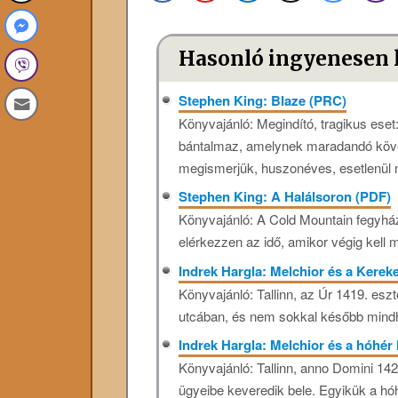
Hasonló ingyenesen 
Stephen King: Blaze (PRC)
Könyvajánló: Megindító, tragikus eset
bántalmaz, amelynek maradandó követ
megismerjük, huszonéves, esetlenül n
Stephen King: A Halálsoron (PDF)
Könyvajánló: A Cold Mountain fegyház
elérkezzen az idő, amikor végig kell 
Indrek Hargla: Melchior ​és a Kerek
Könyvajánló: Tallinn, ​az Úr 1419. esz
utcában, és nem sokkal később mindhár
Indrek Hargla: Melchior ​és a hóhér
Könyvajánló: Tallinn, ​anno Domini 1422
ügyeibe keveredik bele. Egyikük a hóh