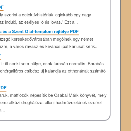
DF
ly szerint a detektívhistóriák leginkább egy nagy
 induló, az esélyes ló és lovas.” Ezt a...
ius és a Szent Olaf-templom rejtélye PDF
 nyüzsgő kereskedővárosában megölnek egy német
ézre, a város ravasz és kíváncsi patikáriusát kérik...
F
it: itt senki sem hülye, csak furcsán normális. Barabás
 fehérgalléros csibész új kalandja az otthonának számító
PDF
uk, maffiózók népesítik be Csabai Márk könyvét, mely
mzetközi droghálózat elleni hadműveletének ezerrel
...