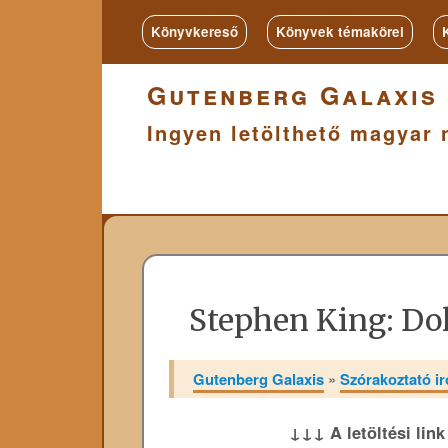
Könyvkereső
Könyvek témakörei
Gutenberg Galaxis
Ingyen letölthető magyar 
Stephen King: Do
Gutenberg Galaxis
»
Szórakoztató i
↓↓↓ A letöltési lin