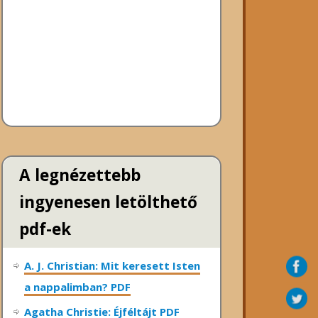
A legnézettebb
ingyenesen letölthető
pdf-ek
A. J. Christian: Mit keresett Isten
a nappalimban? PDF
Agatha Christie: Éjféltájt PDF