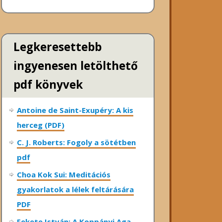
Legkeresettebb
ingyenesen letölthető
pdf könyvek
Antoine de Saint-Exupéry: A kis
herceg (PDF)
C. J. Roberts: Fogoly a sötétben
pdf
Choa Kok Sui: Meditációs
gyakorlatok a lélek feltárására
PDF
Fekete István: A Koppányi Aga