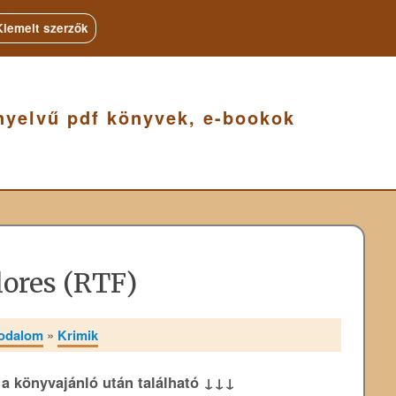
Kiemelt szerzők
nyelvű pdf könyvek, e-bookok
lores (RTF)
rodalom
»
Krimik
k a könyvajánló után található ↓↓↓