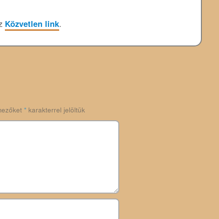
öz
Közvetlen link
.
mezőket
*
karakterrel jelöltük