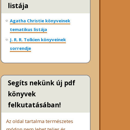
listája
Agatha Christie könyveinek
tematikus listája
J. R. R. Tolkien könyveinek
sorrendje
Segíts nekünk új pdf
könyvek
felkutatásában!
Az oldal tartalma természetes
módon nem lehet teljes és