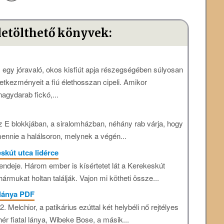
letölthető könyvek:
: egy jóravaló, okos kisfiút apja részegségében súlyosan
kezményeit a fiú élethosszan cipeli. Amikor
agydarab fickó,...
 E blokkjában, a siralomházban, néhány rab várja, hogy
mennie a halálsoron, melynek a végén...
eskút utca lidérce
tendeje. Három ember is kísértetet lát a Kerekeskút
mukat holtan találják. Vajon mi kötheti össze...
 lánya PDF
. Melchior, a patikárius ezúttal két helybéli nő rejtélyes
ér fiatal lánya, Wibeke Bose, a másik...