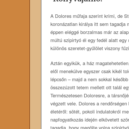
A Dolores műfaja szerint krimi, de S
koronázatlan királya itt sem tagadj
éppen eléggé borzalmas már az alaphe
múltú szipirtyó él egy fedél alatt egy
különös szeretet-gyűlölet viszony f
Aztán egyikük, a ház magatehetetlen,
elől menekülve egyszer csak kikél to
lépcsőn – majd a nem sokkal később 
összezúzott tetem mellett ott talál e
Természetesen Doloresre, a társnőjér
végzett vele. Dolores a rendőrségen
életéről: sötét, pokoli indulatokról m
napfogyatkozás idején elkövetett szö
tagadja, hogy megölte volna szipirtyó