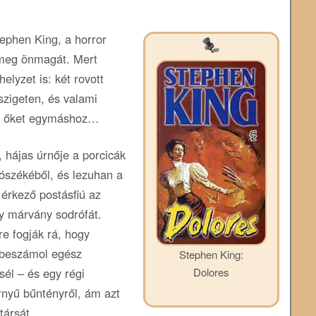
tephen King, a horror
a meg önmagát. Mert
lyzet is: két rovott
 szigeten, és valami
űzi őket egymáshoz…
 hájas úrnője a porcicák
lószékéből, és lezuhan a
érkező postásfiú az
gy márvány sodrófát.
e fogják rá, hogy
 beszámol egész
Stephen King:
Dolores
esél – és egy régi
rnyű bűntényről, ám azt
társát.