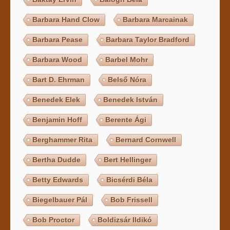
Barbara Hand Clow
Barbara Marcainak
Barbara Pease
Barbara Taylor Bradford
Barbara Wood
Barbel Mohr
Bart D. Ehrman
Belső Nóra
Benedek Elek
Benedek István
Benjamin Hoff
Berente Ági
Berghammer Rita
Bernard Cornwell
Bertha Dudde
Bert Hellinger
Betty Edwards
Bicsérdi Béla
Biegelbauer Pál
Bob Frissell
Bob Proctor
Boldizsár Ildikó