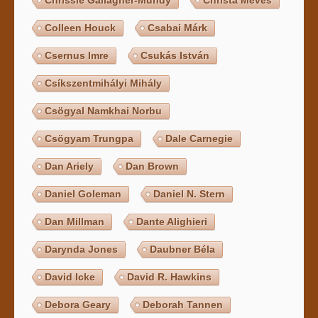
Colleen Houck
Csabai Márk
Csernus Imre
Csukás István
Csíkszentmihályi Mihály
Csögyal Namkhai Norbu
Csögyam Trungpa
Dale Carnegie
Dan Ariely
Dan Brown
Daniel Goleman
Daniel N. Stern
Dan Millman
Dante Alighieri
Darynda Jones
Daubner Béla
David Icke
David R. Hawkins
Debora Geary
Deborah Tannen