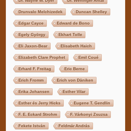
Dr. Wayne W. Dyer
Dr. Weninger Antal
Drunvalo Melchizedek
Duncan Shelley
Edgar Cayce
Edward de Bono
Egely György
Ekhart Tolle
Eli Jaxon-Bear
Elisabeth Haich
Elizabeth Clare Prophet
Emil Coué
Erhard F. Freitag
Eric Berne
Erich Fromm
Erich von Däniken
Erika Johansen
Esther Vilar
Esther és Jerry Hicks
Eugene T. Gendlin
F. E. Eckard Strohm
F. Várkonyi Zsuzsa
Fekete István
Feldmár András