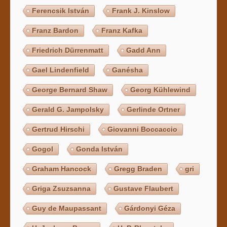
Ferencsik István
Frank J. Kinslow
Franz Bardon
Franz Kafka
Friedrich Dürrenmatt
Gadd Ann
Gael Lindenfield
Ganésha
George Bernard Shaw
Georg Kühlewind
Gerald G. Jampolsky
Gerlinde Ortner
Gertrud Hirschi
Giovanni Boccaccio
Gogol
Gonda István
Graham Hancock
Gregg Braden
gri
Griga Zsuzsanna
Gustave Flaubert
Guy de Maupassant
Gárdonyi Géza