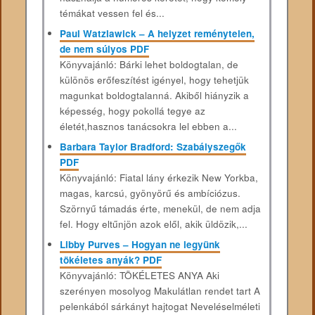
témákat vessen fel és...
Paul Watzlawick – A helyzet reménytelen,
de nem súlyos PDF
Könyvajánló: Bárki lehet boldogtalan, de
különös erőfeszítést igényel, hogy tehetjük
magunkat boldogtalanná. Akiből hiányzik a
képesség, hogy pokollá tegye az
életét,hasznos tanácsokra lel ebben a...
Barbara Taylor Bradford: Szabályszegők
PDF
Könyvajánló: Fiatal ​lány érkezik New Yorkba,
magas, karcsú, gyönyörű és ambíciózus.
Szörnyű támadás érte, menekül, de nem adja
fel. Hogy eltűnjön azok elől, akik üldözik,...
Libby Purves – Hogyan ne legyünk
tökéletes anyák? PDF
Könyvajánló: TÖKÉLETES ANYA Aki
szerényen mosolyog Makulátlan rendet tart A
pelenkából sárkányt hajtogat Neveléselméleti