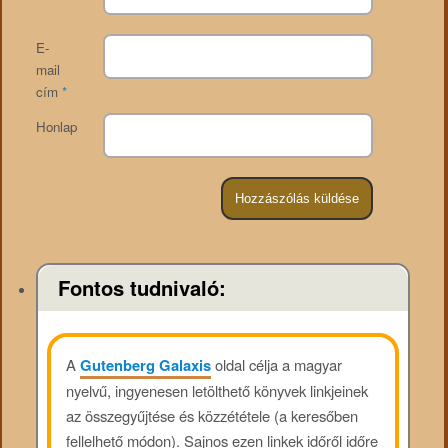
E-
mail
cím
*
Honlap
Fontos tudnivaló:
A
Gutenberg Galaxis
oldal célja a magyar
nyelvű, ingyenesen letölthető könyvek linkjeinek
az összegyűjtése és közzététele (a keresőben
fellelhető módon). Sajnos ezen linkek időről időre