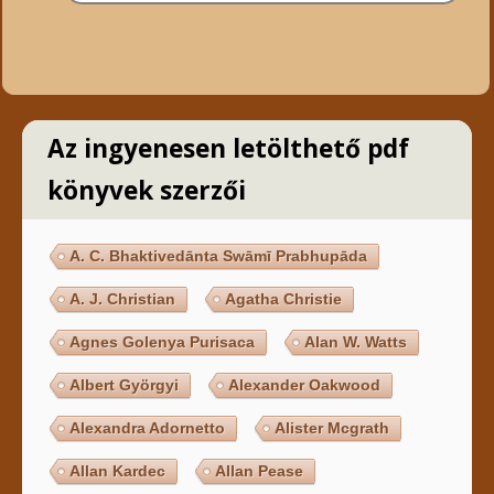
Az ingyenesen letölthető pdf
könyvek szerzői
A. C. Bhaktivedānta Swāmī Prabhupāda
A. J. Christian
Agatha Christie
Agnes Golenya Purisaca
Alan W. Watts
Albert Györgyi
Alexander Oakwood
Alexandra Adornetto
Alister Mcgrath
Allan Kardec
Allan Pease