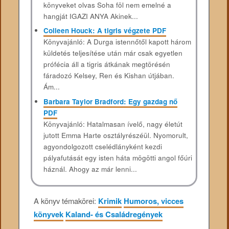
könyveket olvas Soha föl nem emelné a
hangját IGAZI ANYA Akinek...
Colleen Houck: A tigris végzete PDF
Könyvajánló: A Durga istennőtől kapott három
küldetés teljesítése után már csak egyetlen
prófécia áll a tigris átkának megtörésén
fáradozó Kelsey, Ren és Kishan útjában.
Ám...
Barbara Taylor Bradford: Egy ​gazdag nő
PDF
Könyvajánló: Hatalmasan ​ívelő, nagy életút
jutott Emma Harte osztályrészéül. Nyomorult,
agyondolgozott cselédlányként kezdi
pályafutását egy isten háta mögötti angol főúri
háznál. Ahogy az már lenni...
A könyv témakörei:
Krimik
Humoros, vicces
könyvek
Kaland- és Családregények