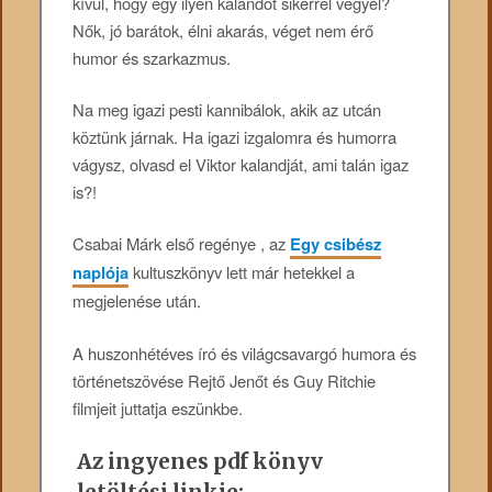
kívül, hogy egy ilyen kalandot sikerrel vegyél?
Nők, jó barátok, élni akarás, véget nem érő
humor és szarkazmus.
Na meg igazi pesti kannibálok, akik az utcán
köztünk járnak. Ha igazi izgalomra és humorra
vágysz, olvasd el Viktor kalandját, ami talán igaz
is?!
Csabai Márk első regénye , az
Egy csibész
naplója
kultuszkönyv lett már hetekkel a
megjelenése után.
A huszonhétéves író és világcsavargó humora és
történetszövése Rejtő Jenőt és Guy Ritchie
filmjeit juttatja eszünkbe.
Az ingyenes pdf könyv
letöltési linkje: