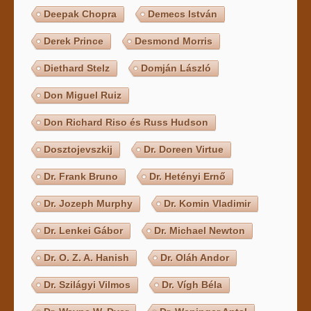
Deepak Chopra
Demecs István
Derek Prince
Desmond Morris
Diethard Stelz
Domján László
Don Miguel Ruiz
Don Richard Riso és Russ Hudson
Dosztojevszkij
Dr. Doreen Virtue
Dr. Frank Bruno
Dr. Hetényi Ernő
Dr. Jozeph Murphy
Dr. Komin Vladimir
Dr. Lenkei Gábor
Dr. Michael Newton
Dr. O. Z. A. Hanish
Dr. Oláh Andor
Dr. Szilágyi Vilmos
Dr. Vígh Béla