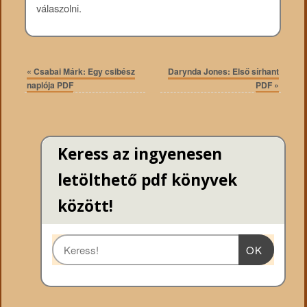
válaszolni.
«
Csabai Márk: Egy csibész
Darynda Jones: Első sírhant
naplója PDF
PDF
»
Keress az ingyenesen
letölthető pdf könyvek
között!
OK