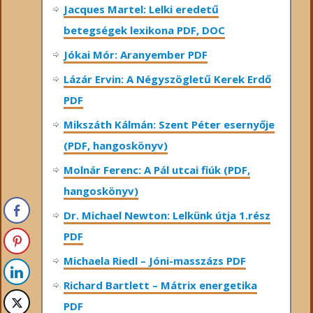
Jacques Martel: Lelki eredetű
betegségek lexikona PDF, DOC
Jókai Mór: Aranyember PDF
Lázár Ervin: A Négyszögletű Kerek Erdő
PDF
Mikszáth Kálmán: Szent Péter esernyője
(PDF, hangoskönyv)
Molnár Ferenc: A Pál utcai fiúk (PDF,
hangoskönyv)
Dr. Michael Newton: Lelkünk útja 1.rész
PDF
Michaela Riedl – Jóni-masszázs PDF
Richard Bartlett – Mátrix energetika
PDF