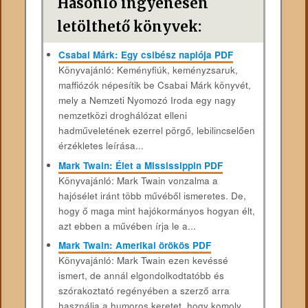
Hasonló ingyenesen
letölthető könyvek:
Csabai Márk: Egy csibész naplója PDF
Könyvajánló: Keményfiúk, keményzsaruk,
maffiózók népesítik be Csabai Márk könyvét,
mely a Nemzeti Nyomozó Iroda egy nagy
nemzetközi droghálózat elleni
hadműveletének ezerrel pörgő, lebilincselően
érzékletes leírása...
Mark Twain: Élet a Mississippin PDF
Könyvajánló: Mark Twain vonzalma a
hajósélet iránt több művéből ismeretes. De,
hogy ő maga mint hajókormányos hogyan élt,
azt ebben a művében írja le a...
Mark Twain: Amerikai örökös PDF
Könyvajánló: Mark Twain ezen kevéssé
ismert, de annál elgondolkodtatóbb és
szórakoztató regényében a szerző arra
használja a humoros keretet, hogy komoly