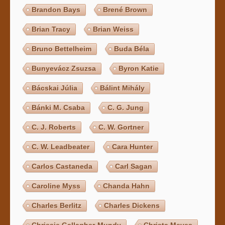
Brandon Bays
Brené Brown
Brian Tracy
Brian Weiss
Bruno Bettelheim
Buda Béla
Bunyevácz Zsuzsa
Byron Katie
Bácskai Júlia
Bálint Mihály
Bánki M. Csaba
C. G. Jung
C. J. Roberts
C. W. Gortner
C. W. Leadbeater
Cara Hunter
Carlos Castaneda
Carl Sagan
Caroline Myss
Chanda Hahn
Charles Berlitz
Charles Dickens
Chrissie Gallagher-Mundy
Christa Meves