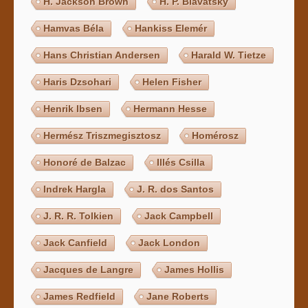
H. Jackson Brown
H. P. Blavatsky
Hamvas Béla
Hankiss Elemér
Hans Christian Andersen
Harald W. Tietze
Haris Dzsohari
Helen Fisher
Henrik Ibsen
Hermann Hesse
Hermész Triszmegisztosz
Homérosz
Honoré de Balzac
Illés Csilla
Indrek Hargla
J. R. dos Santos
J. R. R. Tolkien
Jack Campbell
Jack Canfield
Jack London
Jacques de Langre
James Hollis
James Redfield
Jane Roberts