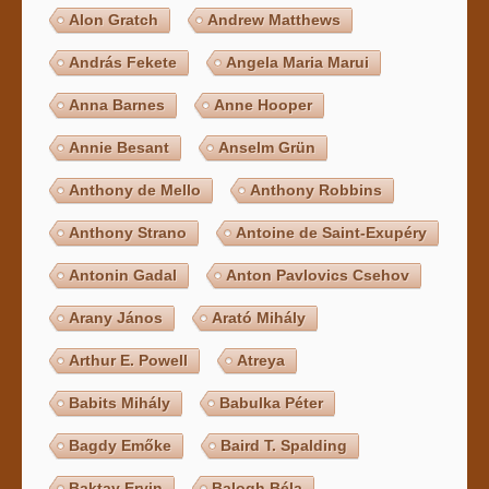
Alon Gratch
Andrew Matthews
András Fekete
Angela Maria Marui
Anna Barnes
Anne Hooper
Annie Besant
Anselm Grün
Anthony de Mello
Anthony Robbins
Anthony Strano
Antoine de Saint-Exupéry
Antonin Gadal
Anton Pavlovics Csehov
Arany János
Arató Mihály
Arthur E. Powell
Atreya
Babits Mihály
Babulka Péter
Bagdy Emőke
Baird T. Spalding
Baktay Ervin
Balogh Béla