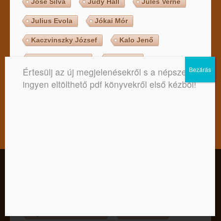
Jose Silva
Judy Hall
Jules Verne
Julius Evola
Jókai Mór
Kaczvinszky József
Kalo Jenő
Karinthy Frigyes
Karl May
Értesülj az új megjelenésekről s a népszerű,
Kathleen Mcgowan
Kenneth Copeland
ingyen eltölthető pdf könyvekről első kézből!
Kenneth E. Hagin
Ken Wilber
Kerner Tibor
Kertész Imre
Khalil Gibran
Kim Da Silva
Klausbernd Vollmar
Kordován Vid
Kedves Látogató! Tájékoztatjuk, hogy a honlap felhasználói
élmény fokozásának érdekében sütiket alkalmazunk. A
Kosztolányi Dezső
Kovács Attila
honlapunk használatával ön a tájékoztatásunkat tudomásul
veszi.
Kryon
Kun Ákos
Kurt Tepperwein
Elfogadom
Nem
Adatkezelési tájékoztató
Kyriacos C. Markides
Kürti Gábor