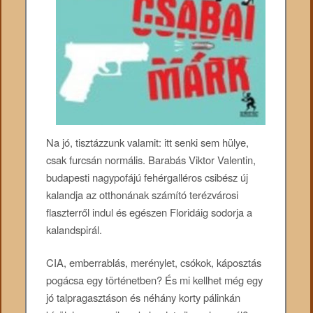
Na jó, tisztázzunk valamit: itt senki sem hülye,
csak furcsán normális. Barabás Viktor Valentin,
budapesti nagypofájú fehérgalléros csibész új
kalandja az otthonának számító terézvárosi
flaszterről indul és egészen Floridáig sodorja a
kalandspirál.
CIA, emberrablás, merénylet, csókok, káposztás
pogácsa egy történetben? És mi kellhet még egy
jó talpragasztáson és néhány korty pálinkán