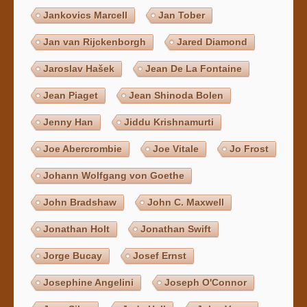
Jankovics Marcell
Jan Tober
Jan van Rijckenborgh
Jared Diamond
Jaroslav Hašek
Jean De La Fontaine
Jean Piaget
Jean Shinoda Bolen
Jenny Han
Jiddu Krishnamurti
Joe Abercrombie
Joe Vitale
Jo Frost
Johann Wolfgang von Goethe
John Bradshaw
John C. Maxwell
Jonathan Holt
Jonathan Swift
Jorge Bucay
Josef Ernst
Josephine Angelini
Joseph O'Connor