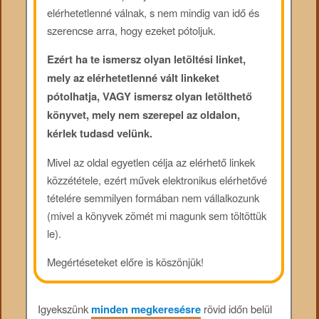
elérhetetlenné válnak, s nem mindig van idő és
szerencse arra, hogy ezeket pótoljuk.
Ezért ha te ismersz olyan letöltési linket,
mely az elérhetetlenné vált linkeket
pótolhatja, VAGY ismersz olyan letölthető
könyvet, mely nem szerepel az oldalon,
kérlek tudasd velünk.
Mivel az oldal egyetlen célja az elérhető linkek
közzététele, ezért művek elektronikus elérhetővé
tételére semmilyen formában nem vállalkozunk
(mivel a könyvek zömét mi magunk sem töltöttük
le).
Megértéseteket előre is köszönjük!
Igyekszünk
minden megkeresésre
rövid időn belül