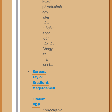
kezdi
pályafutását
egy
isten
háta
mögötti
angol
főúri
háznál.
Ahogy
az
már
lenni...
Barbara
Taylor
Bradford:
Megérdemelt
jutalom
PDF
Könyvajánló: