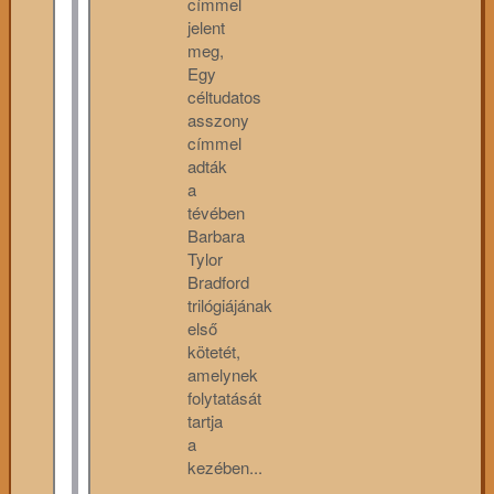
címmel
jelent
meg,
Egy
céltudatos
asszony
címmel
adták
a
tévében
Barbara
Tylor
Bradford
trilógiájának
első
kötetét,
amelynek
folytatását
tartja
a
kezében...