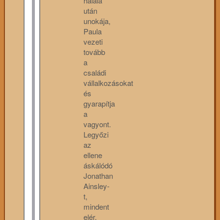
halála
után
unokája,
Paula
vezeti
tovább
a
családi
vállalkozásokat
és
gyarapítja
a
vagyont.
Legyőzi
az
ellene
áskálódó
Jonathan
Ainsley-
t,
mindent
elér,