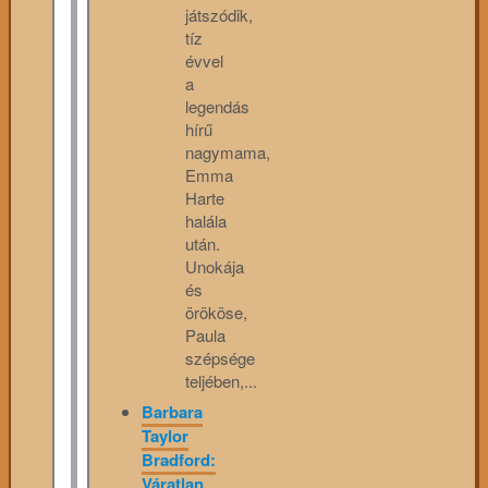
játszódik,
tíz
évvel
a
legendás
hírű
nagymama,
Emma
Harte
halála
után.
Unokája
és
örököse,
Paula
szépsége
teljében,...
Barbara
Taylor
Bradford:
Váratlan