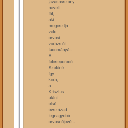
javasasszony
neveli
föl,
aki
megosztja
vele
orvosi-
varázslói
tudományát.
A
felcseperedő
Szeléné
így
kora,
a
Krisztus
utáni
első
évszázad
legnagyobb
orvosnőjévé...