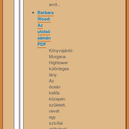
amit...
Barbara
Wood:
Az
utolsó
sámán
PDF
Könyvajánló:
Morgana
Hightower
különleges
lány.
Az
óceán
kellős
közepén
született,
nevét
egy
szicíliai
délibábról