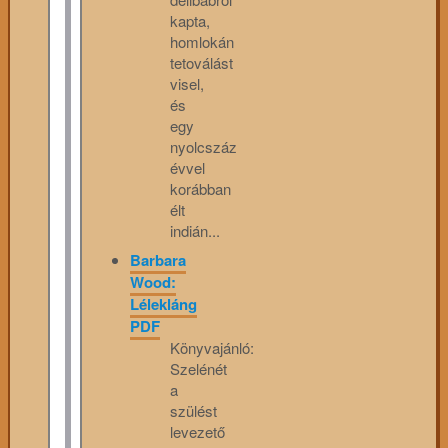
kapta,
homlokán
tetoválást
visel,
és
egy
nyolcszáz
évvel
korábban
élt
indián...
Barbara
Wood:
Lélekláng
PDF
Könyvajánló:
Szelénét
a
szülést
levezető