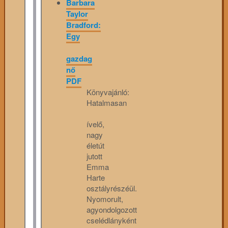
Barbara
Taylor
Bradford:
Egy
gazdag
nő
PDF
Könyvajánló:
Hatalmasan
ívelő,
nagy
életút
jutott
Emma
Harte
osztályrészéül.
Nyomorult,
agyondolgozott
cselédlányként