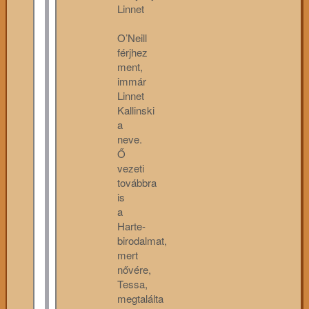
Linnet
O’Neill
férjhez
ment,
immár
Linnet
Kallinski
a
neve.
Ő
vezeti
továbbra
is
a
Harte-
birodalmat,
mert
nővére,
Tessa,
megtalálta