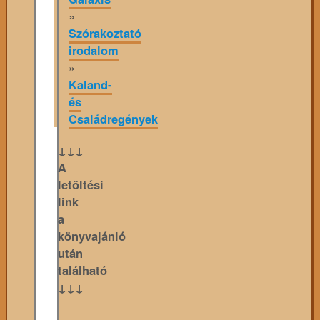
»
Szórakoztató
irodalom
»
Kaland-
és
Családregények
↓↓↓
A
letöltési
link
a
könyvajánló
után
található
↓↓↓