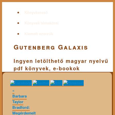
Könyvkereső
Könyvek témakörei
Kiemelt szerzők
Gutenberg Galaxis
Ingyen letölthető magyar nyelvű
pdf könyvek, e-bookok
«
Barbara
Taylor
Bradford:
Megérdemelt