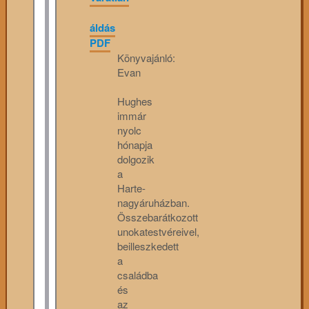
áldás
PDF
Könyvajánló:
Evan
Hughes
immár
nyolc
hónapja
dolgozik
a
Harte-
nagyáruházban.
Összebarátkozott
unokatestvéreivel,
beilleszkedett
a
családba
és
az