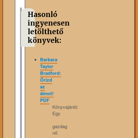
Hasonló
ingyenesen
letölthető
könyvek:
Barbara
Taylor
Bradford:
Őrizd
az
álmot!
PDF
Könyvajánló:
Egy
gazdag
nő