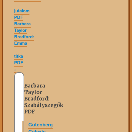
jutalom
PDF
Barbara
Taylor
Bradford:
Emma
titka
PDF
»
Barbara
Taylor
Bradford:
Szabályszegők
PDF
Gutenberg
Galaxis