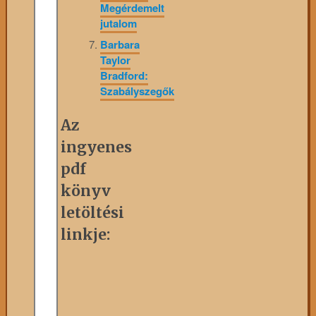
Megérdemelt
jutalom
Barbara
Taylor
Bradford:
Szabályszegők
Az
ingyenes
pdf
könyv
letöltési
linkje: