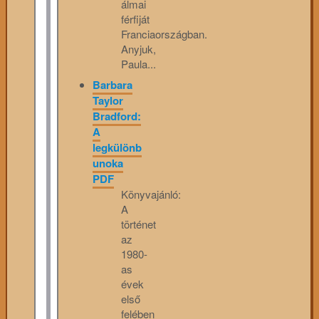
álmai
férfiját
Franciaországban.
Anyjuk,
Paula...
Barbara
Taylor
Bradford:
A
legkülönb
unoka
PDF
Könyvajánló:
A
történet
az
1980-
as
évek
első
felében