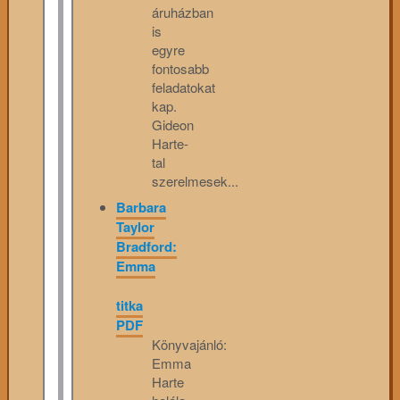
áruházban
is
egyre
fontosabb
feladatokat
kap.
Gideon
Harte-
tal
szerelmesek...
Barbara
Taylor
Bradford:
Emma
titka
PDF
Könyvajánló:
Emma
Harte