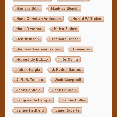
Hamvas Béla
Hankiss Elemér
Hans Christian Andersen
Harald W. Tietze
Haris Dzsohari
Helen Fisher
Henrik Ibsen
Hermann Hesse
Hermész Triszmegisztosz
Homérosz
Honoré de Balzac
Illés Csilla
Indrek Hargla
J. R. dos Santos
J. R. R. Tolkien
Jack Campbell
Jack Canfield
Jack London
Jacques de Langre
James Hollis
James Redfield
Jane Roberts