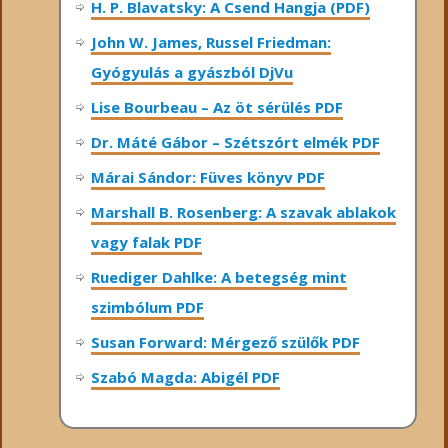
H. P. Blavatsky: A Csend Hangja (PDF)
John W. James, Russel Friedman:
Gyógyulás a gyászból DjVu
Lise Bourbeau – Az öt sérülés PDF
Dr. Máté Gábor – Szétszórt elmék PDF
Márai Sándor: Füves könyv PDF
Marshall B. Rosenberg: A szavak ablakok
vagy falak PDF
Ruediger Dahlke: A betegség mint
szimbólum PDF
Susan Forward: Mérgező szülők PDF
Szabó Magda: Abigél PDF