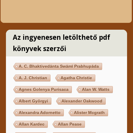
Az ingyenesen letölthető pdf
könyvek szerzői
A. C. Bhaktivedānta Swāmī Prabhupāda
A. J. Christian
Agatha Christie
Agnes Golenya Purisaca
Alan W. Watts
Albert Györgyi
Alexander Oakwood
Alexandra Adornetto
Alister Mcgrath
Allan Kardec
Allan Pease