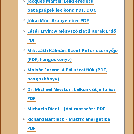
Jacques Martel: Lelki eredetű
betegségek lexikona PDF, DOC
Jókai Mór: Aranyember PDF
Lázár Ervin: A Négyszögletű Kerek Erdő
PDF
Mikszáth Kálmán: Szent Péter esernyője
(PDF, hangoskönyv)
Molnár Ferenc: A Pál utcai fiúk (PDF,
hangoskönyv)
Dr. Michael Newton: Lelkünk útja 1.rész
PDF
Michaela Riedl – Jóni-masszázs PDF
Richard Bartlett – Mátrix energetika
PDF