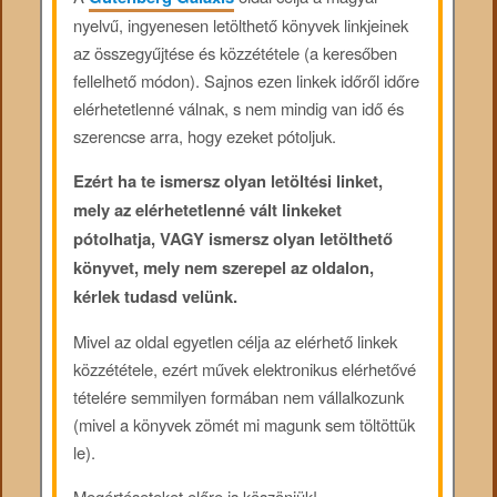
nyelvű, ingyenesen letölthető könyvek linkjeinek
az összegyűjtése és közzététele (a keresőben
fellelhető módon). Sajnos ezen linkek időről időre
elérhetetlenné válnak, s nem mindig van idő és
szerencse arra, hogy ezeket pótoljuk.
Ezért ha te ismersz olyan letöltési linket,
mely az elérhetetlenné vált linkeket
pótolhatja, VAGY ismersz olyan letölthető
könyvet, mely nem szerepel az oldalon,
kérlek tudasd velünk.
Mivel az oldal egyetlen célja az elérhető linkek
közzététele, ezért művek elektronikus elérhetővé
tételére semmilyen formában nem vállalkozunk
(mivel a könyvek zömét mi magunk sem töltöttük
le).
Megértéseteket előre is köszönjük!