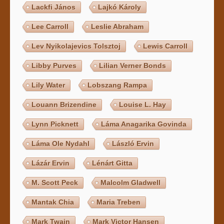
Lackfi János
Lajkó Károly
Lee Carroll
Leslie Abraham
Lev Nyikolajevics Tolsztoj
Lewis Carroll
Libby Purves
Lilian Verner Bonds
Lily Water
Lobszang Rampa
Louann Brizendine
Louise L. Hay
Lynn Picknett
Láma Anagarika Govinda
Láma Ole Nydahl
László Ervin
Lázár Ervin
Lénárt Gitta
M. Scott Peck
Malcolm Gladwell
Mantak Chia
Maria Treben
Mark Twain
Mark Victor Hansen