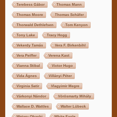
Terebess Gábor
Thomas Mann
Thomas Moore
Thomas Schäfer
Thorwald Dethlefsen
Tom Kenyon
Tony Lake
Tracy Hogg
Vekerdy Tamás
Vera F. Birkenbihl
Vera Peiffer
Verena Kast
Vianna Stibal
Victor Hugo
Vida Ágnes
Villányi Péter
Virginia Satir
Vlagyimir Megre
Várkonyi Nándor
Vörösmarty Mihály
Wallace D. Wattles
Walter Lübeck
Wataru Ohashi
White Eagle