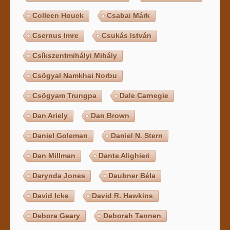
Colleen Houck
Csabai Márk
Csernus Imre
Csukás István
Csíkszentmihályi Mihály
Csögyal Namkhai Norbu
Csögyam Trungpa
Dale Carnegie
Dan Ariely
Dan Brown
Daniel Goleman
Daniel N. Stern
Dan Millman
Dante Alighieri
Darynda Jones
Daubner Béla
David Icke
David R. Hawkins
Debora Geary
Deborah Tannen