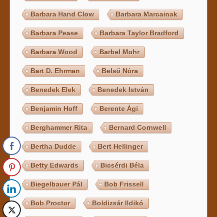
Barbara Hand Clow
Barbara Marcainak
Barbara Pease
Barbara Taylor Bradford
Barbara Wood
Barbel Mohr
Bart D. Ehrman
Belső Nóra
Benedek Elek
Benedek István
Benjamin Hoff
Berente Ági
Berghammer Rita
Bernard Cornwell
Bertha Dudde
Bert Hellinger
Betty Edwards
Bicsérdi Béla
Biegelbauer Pál
Bob Frissell
Bob Proctor
Boldizsár Ildikó