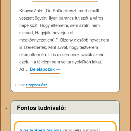
Könyvajánló: „De Polüneikészt, mert elhullt
vesztett ügyért, Ilyen parancs fut szét a város
népe közt, Hogy eltemetni, sem siratni nem
szabad, Hagyják, heverjen ott
megkönnyezetlenül.” „Bizony dicsőbb nevet nem
is szerezhetek, Mint avval, hogy testvérem
eltemettem én. Itt is dicsérnének szivük szerint
ezek, Ha félelem nem volna nyelvükön lakat.”
Az…
Belelapozok
→
Címke
Szophoklész
Fontos tudnivaló:
A
Gutenberg Galaxis
oldal célja a magyar