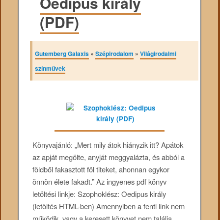
Oedipus király
(PDF)
Gutemberg Galaxis
»
Szépirodalom
»
Világirodalmi
színművek
Könyvajánló: „Mert mily átok hiányzik itt? Apátok
az apját megölte, anyját meggyalázta, és abból a
földből fakasztott föl titeket, ahonnan egykor
önnön élete fakadt.” Az ingyenes pdf könyv
letöltési linkje: Szophoklész: Oedipus király
(letöltés HTML-ben) Amennyiben a fenti link nem
működik, vagy a keresett könyvet nem találja,