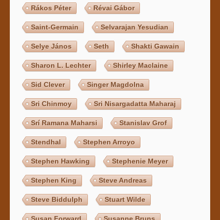
Rákos Péter
Révai Gábor
Saint-Germain
Selvarajan Yesudian
Selye János
Seth
Shakti Gawain
Sharon L. Lechter
Shirley Maclaine
Sid Clever
Singer Magdolna
Sri Chinmoy
Sri Nisargadatta Maharaj
Srí Ramana Maharsi
Stanislav Grof
Stendhal
Stephen Arroyo
Stephen Hawking
Stephenie Meyer
Stephen King
Steve Andreas
Steve Biddulph
Stuart Wilde
Susan Forward
Susanne Bruns