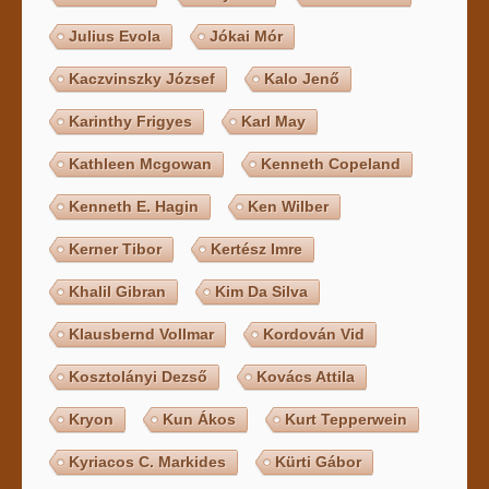
Julius Evola
Jókai Mór
Kaczvinszky József
Kalo Jenő
Karinthy Frigyes
Karl May
Kathleen Mcgowan
Kenneth Copeland
Kenneth E. Hagin
Ken Wilber
Kerner Tibor
Kertész Imre
Khalil Gibran
Kim Da Silva
Klausbernd Vollmar
Kordován Vid
Kosztolányi Dezső
Kovács Attila
Kryon
Kun Ákos
Kurt Tepperwein
Kyriacos C. Markides
Kürti Gábor