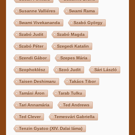
Susanne Valliéres
Swami Rama
Swami Vivekananda
Szabó György
Szabó Judit
Szabó Magda
Szabó Péter
Szegedi Katalin
Szendi Gábor
Szepes Mária
Szophoklész
Szoó Judit
Sári László
Taisen Deshimaru
Takács Tibor
Tamási Áron
Tarab Tulku
Tari Annamária
Ted Andrews
Ted Clever
Temesvári Gabriella
Tenzin Gyatco (XIV. Dalai láma)