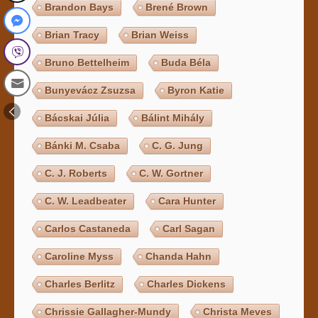
Brandon Bays
Brené Brown
Brian Tracy
Brian Weiss
Bruno Bettelheim
Buda Béla
Bunyevácz Zsuzsa
Byron Katie
Bácskai Júlia
Bálint Mihály
Bánki M. Csaba
C. G. Jung
C. J. Roberts
C. W. Gortner
C. W. Leadbeater
Cara Hunter
Carlos Castaneda
Carl Sagan
Caroline Myss
Chanda Hahn
Charles Berlitz
Charles Dickens
Chrissie Gallagher-Mundy
Christa Meves