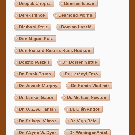
Deepak Chopra
Demecs István
Derek Prince
Desmond Morris
Diethard Stelz
Domján László
Don Miguel Ruiz
Don Richard Riso és Russ Hudson
Dosztojevszkij
Dr. Doreen Virtue
Dr. Frank Bruno
Dr. Hetényi Ernő
Dr. Jozeph Murphy
Dr. Komin Vladimir
Dr. Lenkei Gábor
Dr. Michael Newton
Dr. O. Z. A. Hanish
Dr. Oláh Andor
Dr. Szilágyi Vilmos
Dr. Vígh Béla
Dr. Wayne W. Dyer
Dr. Weninger Antal