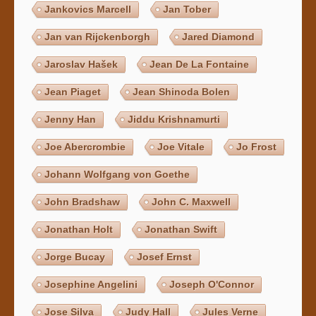
Jankovics Marcell
Jan Tober
Jan van Rijckenborgh
Jared Diamond
Jaroslav Hašek
Jean De La Fontaine
Jean Piaget
Jean Shinoda Bolen
Jenny Han
Jiddu Krishnamurti
Joe Abercrombie
Joe Vitale
Jo Frost
Johann Wolfgang von Goethe
John Bradshaw
John C. Maxwell
Jonathan Holt
Jonathan Swift
Jorge Bucay
Josef Ernst
Josephine Angelini
Joseph O'Connor
Jose Silva
Judy Hall
Jules Verne