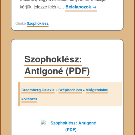
kérjük, jelezze felénk…
Belelapozok
→
Címke
Szophoklész
Szophoklész:
Antigoné (PDF)
Gutemberg Galaxis
»
Szépirodalom
»
Világirodalmi
költészet