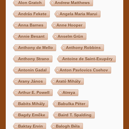
Alon Gratch
Andrew Matthews
András Fekete
Angela Maria Marui
Anna Barnes
Anne Hooper
Annie Besant
Anselm Grün
Anthony de Mello
Anthony Robbins
Anthony Strano
Antoine de Saint-Exupéry
Antonin Gadal
Anton Pavlovics Csehov
Arany János
Arató Mihály
Arthur E. Powell
Atreya
Babits Mihály
Babulka Péter
Bagdy Emőke
Baird T. Spalding
Baktay Ervin
Balogh Béla