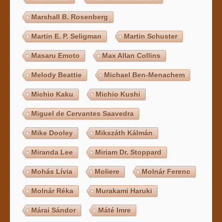
Marshall B. Rosenberg
Martin E. P. Seligman
Martin Schuster
Masaru Emoto
Max Allan Collins
Melody Beattie
Michael Ben-Menachem
Michio Kaku
Michio Kushi
Miguel de Cervantes Saavedra
Mike Dooley
Mikszáth Kálmán
Miranda Lee
Miriam Dr. Stoppard
Mohás Lívia
Moliere
Molnár Ferenc
Molnár Réka
Murakami Haruki
Márai Sándor
Máté Imre