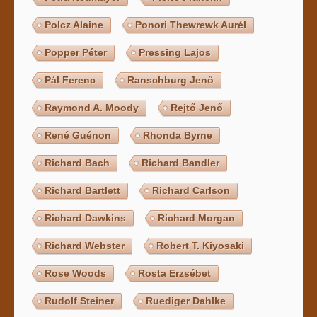
Polcz Alaine
Ponori Thewrewk Aurél
Popper Péter
Pressing Lajos
Pál Ferenc
Ranschburg Jenő
Raymond A. Moody
Rejtő Jenő
René Guénon
Rhonda Byrne
Richard Bach
Richard Bandler
Richard Bartlett
Richard Carlson
Richard Dawkins
Richard Morgan
Richard Webster
Robert T. Kiyosaki
Rose Woods
Rosta Erzsébet
Rudolf Steiner
Ruediger Dahlke