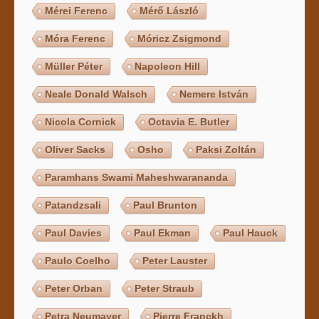
Mérei Ferenc
Mérő László
Móra Ferenc
Móricz Zsigmond
Müller Péter
Napoleon Hill
Neale Donald Walsch
Nemere István
Nicola Cornick
Octavia E. Butler
Oliver Sacks
Osho
Paksi Zoltán
Paramhans Swami Maheshwarananda
Patandzsali
Paul Brunton
Paul Davies
Paul Ekman
Paul Hauck
Paulo Coelho
Peter Lauster
Peter Orban
Peter Straub
Petra Neumayer
Pierre Franckh