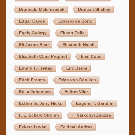
Drunvalo Melchizedek
Duncan Shelley
Edgar Cayce
Edward de Bono
Egely György
Ekhart Tolle
Eli Jaxon-Bear
Elisabeth Haich
Elizabeth Clare Prophet
Emil Coué
Erhard F. Freitag
Eric Berne
Erich Fromm
Erich von Däniken
Erika Johansen
Esther Vilar
Esther és Jerry Hicks
Eugene T. Gendlin
F. E. Eckard Strohm
F. Várkonyi Zsuzsa
Fekete István
Feldmár András