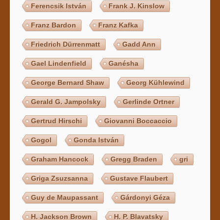
Ferencsik István
Frank J. Kinslow
Franz Bardon
Franz Kafka
Friedrich Dürrenmatt
Gadd Ann
Gael Lindenfield
Ganésha
George Bernard Shaw
Georg Kühlewind
Gerald G. Jampolsky
Gerlinde Ortner
Gertrud Hirschi
Giovanni Boccaccio
Gogol
Gonda István
Graham Hancock
Gregg Braden
gri
Griga Zsuzsanna
Gustave Flaubert
Guy de Maupassant
Gárdonyi Géza
H. Jackson Brown
H. P. Blavatsky