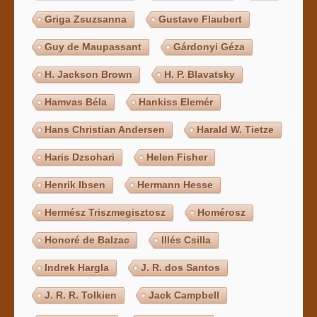
Griga Zsuzsanna
Gustave Flaubert
Guy de Maupassant
Gárdonyi Géza
H. Jackson Brown
H. P. Blavatsky
Hamvas Béla
Hankiss Elemér
Hans Christian Andersen
Harald W. Tietze
Haris Dzsohari
Helen Fisher
Henrik Ibsen
Hermann Hesse
Hermész Triszmegisztosz
Homérosz
Honoré de Balzac
Illés Csilla
Indrek Hargla
J. R. dos Santos
J. R. R. Tolkien
Jack Campbell