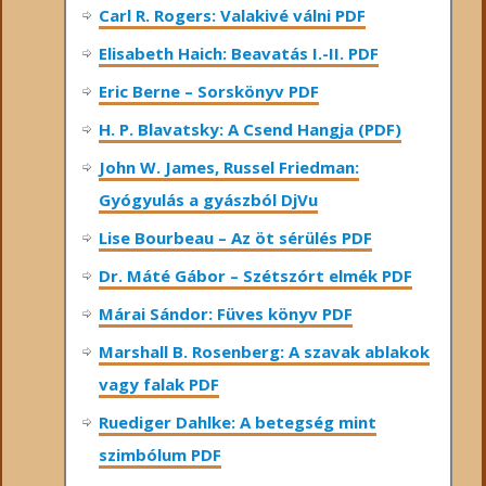
Carl R. Rogers: Valakivé válni PDF
Elisabeth Haich: Beavatás I.-II. PDF
Eric Berne – Sorskönyv PDF
H. P. Blavatsky: A Csend Hangja (PDF)
John W. James, Russel Friedman:
Gyógyulás a gyászból DjVu
Lise Bourbeau – Az öt sérülés PDF
Dr. Máté Gábor – Szétszórt elmék PDF
Márai Sándor: Füves könyv PDF
Marshall B. Rosenberg: A szavak ablakok
vagy falak PDF
Ruediger Dahlke: A betegség mint
szimbólum PDF