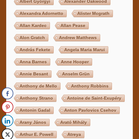
Albert Györgyi
Alexander Oakwood
Alexandra Adornetto
Alister Mcgrath
Allan Kardec
Allan Pease
Alon Gratch
Andrew Matthews
András Fekete
Angela Maria Marui
Anna Barnes
Anne Hooper
Annie Besant
Anselm Grün
Anthony de Mello
Anthony Robbins
Anthony Strano
Antoine de Saint-Exupéry
Antonin Gadal
Anton Pavlovics Csehov
Arany János
Arató Mihály
Arthur E. Powell
Atreya