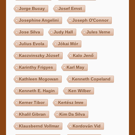
Jorge Bucay
Josef Ernst
Josephine Angelini
Joseph O'Connor
Jose Silva
Judy Hall
Jules Verne
Julius Evola
Jókai Mór
Kaczvinszky József
Kalo Jenő
Karinthy Frigyes
Karl May
Kathleen Mcgowan
Kenneth Copeland
Kenneth E. Hagin
Ken Wilber
Kerner Tibor
Kertész Imre
Khalil Gibran
Kim Da Silva
Klausbernd Vollmar
Kordován Vid