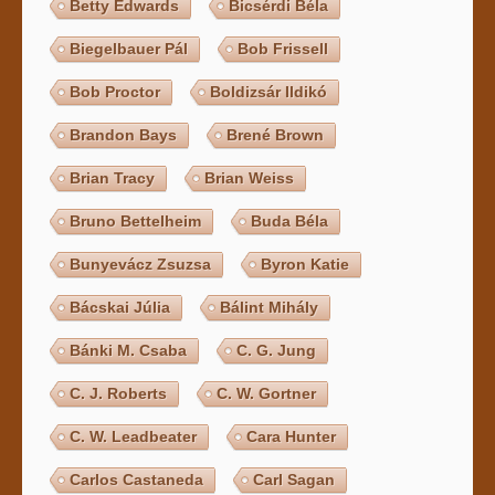
Betty Edwards
Bicsérdi Béla
Biegelbauer Pál
Bob Frissell
Bob Proctor
Boldizsár Ildikó
Brandon Bays
Brené Brown
Brian Tracy
Brian Weiss
Bruno Bettelheim
Buda Béla
Bunyevácz Zsuzsa
Byron Katie
Bácskai Júlia
Bálint Mihály
Bánki M. Csaba
C. G. Jung
C. J. Roberts
C. W. Gortner
C. W. Leadbeater
Cara Hunter
Carlos Castaneda
Carl Sagan