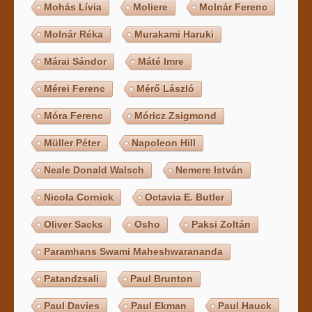
Mohás Lívia
Moliere
Molnár Ferenc
Molnár Réka
Murakami Haruki
Márai Sándor
Máté Imre
Mérei Ferenc
Mérő László
Móra Ferenc
Móricz Zsigmond
Müller Péter
Napoleon Hill
Neale Donald Walsch
Nemere István
Nicola Cornick
Octavia E. Butler
Oliver Sacks
Osho
Paksi Zoltán
Paramhans Swami Maheshwarananda
Patandzsali
Paul Brunton
Paul Davies
Paul Ekman
Paul Hauck