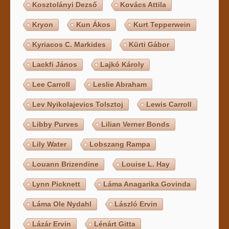
Kosztolányi Dezső
Kovács Attila
Kryon
Kun Ákos
Kurt Tepperwein
Kyriacos C. Markides
Kürti Gábor
Lackfi János
Lajkó Károly
Lee Carroll
Leslie Abraham
Lev Nyikolajevics Tolsztoj
Lewis Carroll
Libby Purves
Lilian Verner Bonds
Lily Water
Lobszang Rampa
Louann Brizendine
Louise L. Hay
Lynn Picknett
Láma Anagarika Govinda
Láma Ole Nydahl
László Ervin
Lázár Ervin
Lénárt Gitta