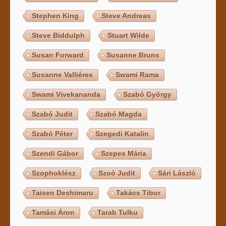
Stephen King
Steve Andreas
Steve Biddulph
Stuart Wilde
Susan Forward
Susanne Bruns
Susanne Valliéres
Swami Rama
Swami Vivekananda
Szabó György
Szabó Judit
Szabó Magda
Szabó Péter
Szegedi Katalin
Szendi Gábor
Szepes Mária
Szophoklész
Szoó Judit
Sári László
Taisen Deshimaru
Takács Tibor
Tamási Áron
Tarab Tulku