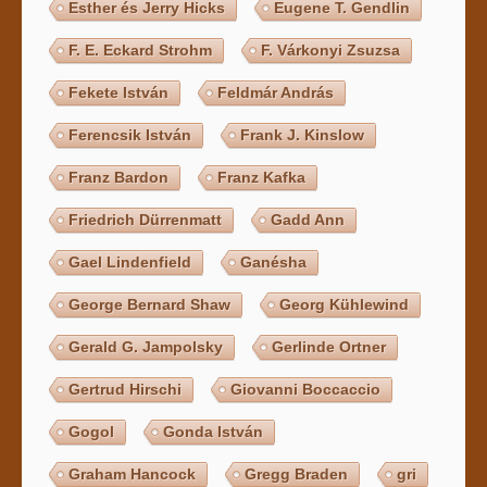
Esther és Jerry Hicks
Eugene T. Gendlin
F. E. Eckard Strohm
F. Várkonyi Zsuzsa
Fekete István
Feldmár András
Ferencsik István
Frank J. Kinslow
Franz Bardon
Franz Kafka
Friedrich Dürrenmatt
Gadd Ann
Gael Lindenfield
Ganésha
George Bernard Shaw
Georg Kühlewind
Gerald G. Jampolsky
Gerlinde Ortner
Gertrud Hirschi
Giovanni Boccaccio
Gogol
Gonda István
Graham Hancock
Gregg Braden
gri