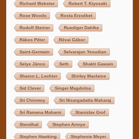
Richard Webster
Robert T. Kiyosaki
Rose Woods
Rosta Erzsébet
Rudolf Steiner
Ruediger Dahlke
Rákos Péter
Révai Gábor
Saint-Germain
Selvarajan Yesudian
Selye János
Seth
Shakti Gawain
Sharon L. Lechter
Shirley Maclaine
Sid Clever
Singer Magdolna
Sri Chinmoy
Sri Nisargadatta Maharaj
Srí Ramana Maharsi
Stanislav Grof
Stendhal
Stephen Arroyo
Stephen Hawking
Stephenie Meyer