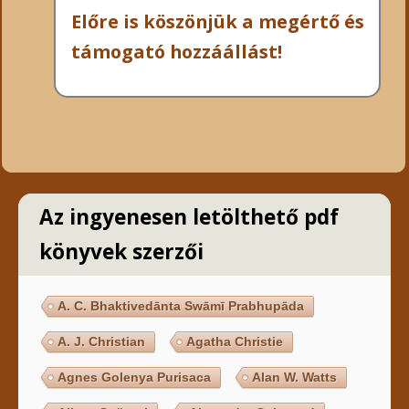
Előre is köszönjük a megértő és
támogató hozzáállást!
Az ingyenesen letölthető pdf
könyvek szerzői
A. C. Bhaktivedānta Swāmī Prabhupāda
A. J. Christian
Agatha Christie
Agnes Golenya Purisaca
Alan W. Watts