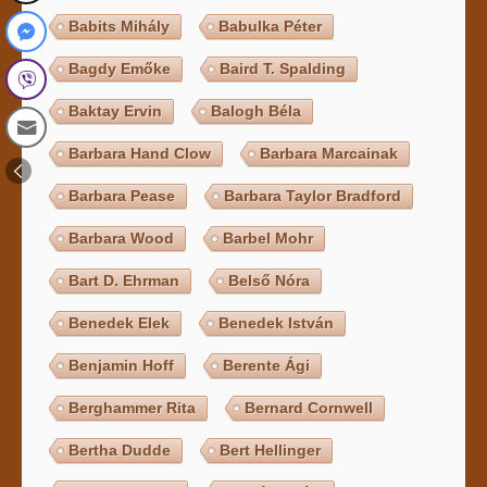
Babits Mihály
Babulka Péter
Bagdy Emőke
Baird T. Spalding
Baktay Ervin
Balogh Béla
Barbara Hand Clow
Barbara Marcainak
Barbara Pease
Barbara Taylor Bradford
Barbara Wood
Barbel Mohr
Bart D. Ehrman
Belső Nóra
Benedek Elek
Benedek István
Benjamin Hoff
Berente Ági
Berghammer Rita
Bernard Cornwell
Bertha Dudde
Bert Hellinger