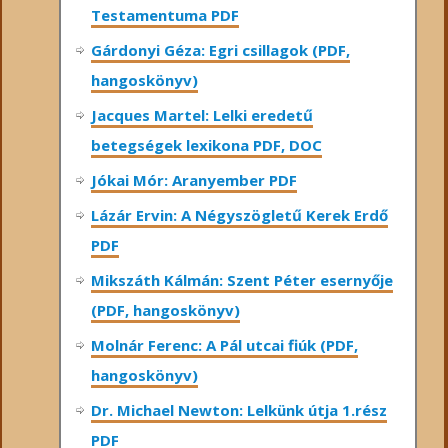
Testamentuma PDF
Gárdonyi Géza: Egri csillagok (PDF,
hangoskönyv)
Jacques Martel: Lelki eredetű
betegségek lexikona PDF, DOC
Jókai Mór: Aranyember PDF
Lázár Ervin: A Négyszögletű Kerek Erdő
PDF
Mikszáth Kálmán: Szent Péter esernyője
(PDF, hangoskönyv)
Molnár Ferenc: A Pál utcai fiúk (PDF,
hangoskönyv)
Dr. Michael Newton: Lelkünk útja 1.rész
PDF