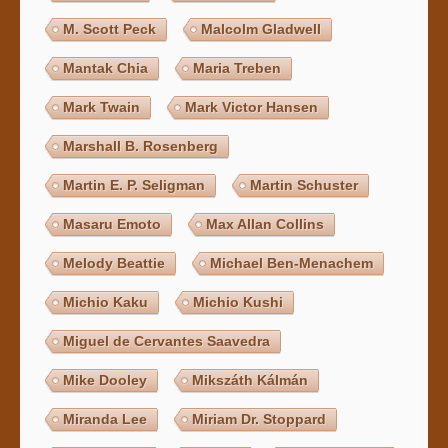
M. Scott Peck
Malcolm Gladwell
Mantak Chia
Maria Treben
Mark Twain
Mark Victor Hansen
Marshall B. Rosenberg
Martin E. P. Seligman
Martin Schuster
Masaru Emoto
Max Allan Collins
Melody Beattie
Michael Ben-Menachem
Michio Kaku
Michio Kushi
Miguel de Cervantes Saavedra
Mike Dooley
Mikszáth Kálmán
Miranda Lee
Miriam Dr. Stoppard