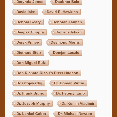
Darynda Jones
Daubner Béla
David Icke
David R. Hawkins
Debora Geary
Deborah Tannen
Deepak Chopra
Demecs István
Derek Prince
Desmond Morris
Diethard Stelz
Domján László
Don Miguel Ruiz
Don Richard Riso és Russ Hudson
Dosztojevszkij
Dr. Doreen Virtue
Dr. Frank Bruno
Dr. Hetényi Ernő
Dr. Jozeph Murphy
Dr. Komin Vladimir
Dr. Lenkei Gábor
Dr. Michael Newton