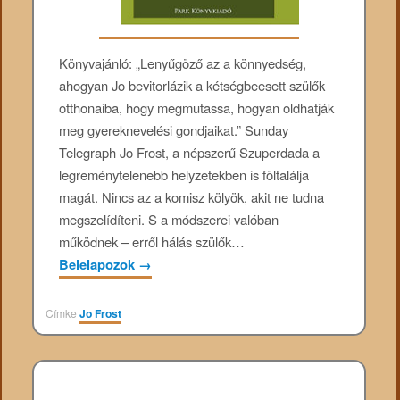
Könyvajánló: „Lenyűgöző az a könnyedség,
ahogyan Jo bevitorlázik a kétségbeesett szülők
otthonaiba, hogy megmutassa, hogyan oldhatják
meg gyereknevelési gondjaikat.” Sunday
Telegraph Jo Frost, a népszerű Szuperdada a
legreménytelenebb helyzetekben is föltalálja
magát. Nincs az a komisz kölyök, akit ne tudna
megszelídíteni. S a módszerei valóban
működnek – erről hálás szülők…
Belelapozok
→
Címke
Jo Frost