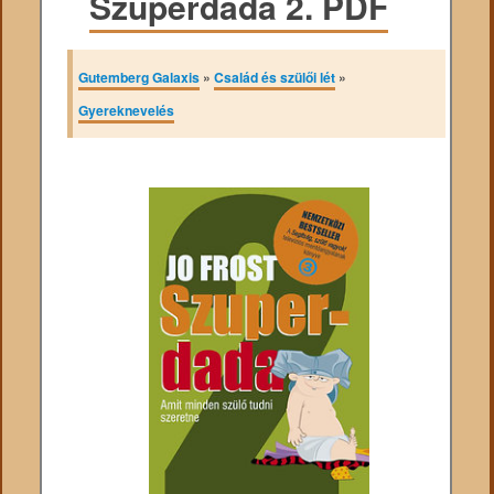
Szuperdada 2. PDF
Gutemberg Galaxis
»
Család és szülői lét
»
Gyereknevelés