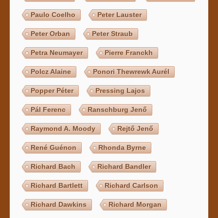
Paulo Coelho
Peter Lauster
Peter Orban
Peter Straub
Petra Neumayer
Pierre Franckh
Polcz Alaine
Ponori Thewrewk Aurél
Popper Péter
Pressing Lajos
Pál Ferenc
Ranschburg Jenő
Raymond A. Moody
Rejtő Jenő
René Guénon
Rhonda Byrne
Richard Bach
Richard Bandler
Richard Bartlett
Richard Carlson
Richard Dawkins
Richard Morgan