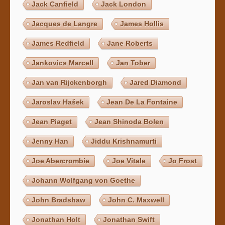
Jack Canfield
Jack London
Jacques de Langre
James Hollis
James Redfield
Jane Roberts
Jankovics Marcell
Jan Tober
Jan van Rijckenborgh
Jared Diamond
Jaroslav Hašek
Jean De La Fontaine
Jean Piaget
Jean Shinoda Bolen
Jenny Han
Jiddu Krishnamurti
Joe Abercrombie
Joe Vitale
Jo Frost
Johann Wolfgang von Goethe
John Bradshaw
John C. Maxwell
Jonathan Holt
Jonathan Swift