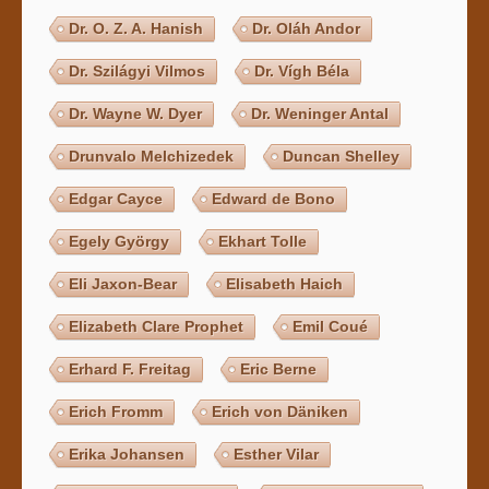
Dr. O. Z. A. Hanish
Dr. Oláh Andor
Dr. Szilágyi Vilmos
Dr. Vígh Béla
Dr. Wayne W. Dyer
Dr. Weninger Antal
Drunvalo Melchizedek
Duncan Shelley
Edgar Cayce
Edward de Bono
Egely György
Ekhart Tolle
Eli Jaxon-Bear
Elisabeth Haich
Elizabeth Clare Prophet
Emil Coué
Erhard F. Freitag
Eric Berne
Erich Fromm
Erich von Däniken
Erika Johansen
Esther Vilar