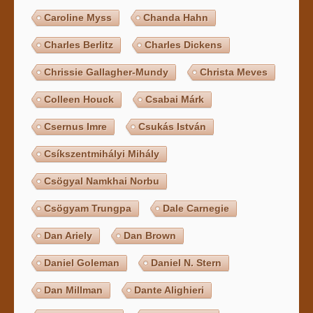
Caroline Myss
Chanda Hahn
Charles Berlitz
Charles Dickens
Chrissie Gallagher-Mundy
Christa Meves
Colleen Houck
Csabai Márk
Csernus Imre
Csukás István
Csíkszentmihályi Mihály
Csögyal Namkhai Norbu
Csögyam Trungpa
Dale Carnegie
Dan Ariely
Dan Brown
Daniel Goleman
Daniel N. Stern
Dan Millman
Dante Alighieri