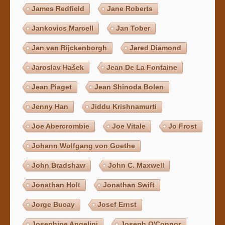
James Redfield
Jane Roberts
Jankovics Marcell
Jan Tober
Jan van Rijckenborgh
Jared Diamond
Jaroslav Hašek
Jean De La Fontaine
Jean Piaget
Jean Shinoda Bolen
Jenny Han
Jiddu Krishnamurti
Joe Abercrombie
Joe Vitale
Jo Frost
Johann Wolfgang von Goethe
John Bradshaw
John C. Maxwell
Jonathan Holt
Jonathan Swift
Jorge Bucay
Josef Ernst
Josephine Angelini
Joseph O'Connor