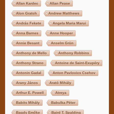
Allan Kardec
Allan Pease
Alon Gratch
Andrew Matthews
András Fekete
Angela Maria Marui
Anna Barnes
Anne Hooper
Annie Besant
Anselm Grün
Anthony de Mello
Anthony Robbins
Anthony Strano
Antoine de Saint-Exupéry
Antonin Gadal
Anton Pavlovics Csehov
Arany János
Arató Mihály
Arthur E. Powell
Atreya
Babits Mihály
Babulka Péter
Bagdy Emőke
Baird T. Spalding