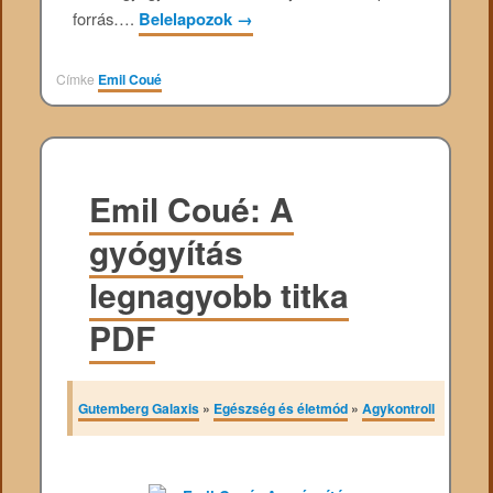
forrás….
Belelapozok
→
Címke
Emil Coué
Emil Coué: A
gyógyítás
legnagyobb titka
PDF
Gutemberg Galaxis
»
Egészség és életmód
»
Agykontroll