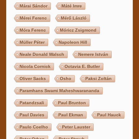
Márai Sándor
Máté Imre
Mérei Ferenc
Mérő László
Móra Ferenc
Móricz Zsigmond
Müller Péter
Napoleon Hill
Neale Donald Walsch
Nemere István
Nicola Cornick
Octavia E. Butler
Oliver Sacks
Osho
Paksi Zoltán
Paramhans Swami Maheshwarananda
Patandzsali
Paul Brunton
Paul Davies
Paul Ekman
Paul Hauck
Paulo Coelho
Peter Lauster
Peter Orban
Peter Straub