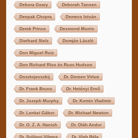
Debora Geary
Deborah Tannen
Deepak Chopra
Demecs István
Derek Prince
Desmond Morris
Diethard Stelz
Domján László
Don Miguel Ruiz
Don Richard Riso és Russ Hudson
Dosztojevszkij
Dr. Doreen Virtue
Dr. Frank Bruno
Dr. Hetényi Ernő
Dr. Jozeph Murphy
Dr. Komin Vladimir
Dr. Lenkei Gábor
Dr. Michael Newton
Dr. O. Z. A. Hanish
Dr. Oláh Andor
Dr. Szilágyi Vilmos
Dr. Vígh Béla