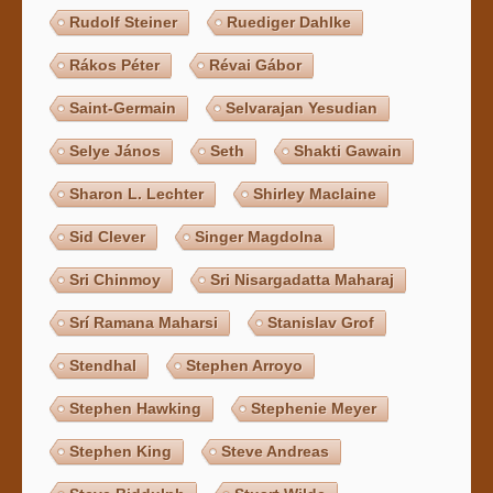
Rudolf Steiner
Ruediger Dahlke
Rákos Péter
Révai Gábor
Saint-Germain
Selvarajan Yesudian
Selye János
Seth
Shakti Gawain
Sharon L. Lechter
Shirley Maclaine
Sid Clever
Singer Magdolna
Sri Chinmoy
Sri Nisargadatta Maharaj
Srí Ramana Maharsi
Stanislav Grof
Stendhal
Stephen Arroyo
Stephen Hawking
Stephenie Meyer
Stephen King
Steve Andreas