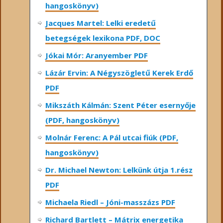
hangoskönyv)
Jacques Martel: Lelki eredetű
betegségek lexikona PDF, DOC
Jókai Mór: Aranyember PDF
Lázár Ervin: A Négyszögletű Kerek Erdő
PDF
Mikszáth Kálmán: Szent Péter esernyője
(PDF, hangoskönyv)
Molnár Ferenc: A Pál utcai fiúk (PDF,
hangoskönyv)
Dr. Michael Newton: Lelkünk útja 1.rész
PDF
Michaela Riedl – Jóni-masszázs PDF
Richard Bartlett – Mátrix energetika