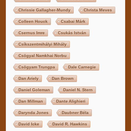
Chrissie Gallagher-Mundy
Christa Meves
Colleen Houck
Csabai Márk
Csernus Imre
Csukás István
Csíkszentmihályi Mihály
Csögyal Namkhai Norbu
Csögyam Trungpa
Dale Carnegie
Dan Ariely
Dan Brown
Daniel Goleman
Daniel N. Stern
Dan Millman
Dante Alighieri
Darynda Jones
Daubner Béla
David Icke
David R. Hawkins