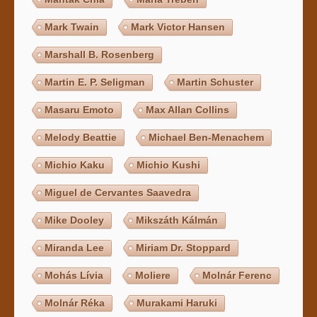
Mark Twain
Mark Victor Hansen
Marshall B. Rosenberg
Martin E. P. Seligman
Martin Schuster
Masaru Emoto
Max Allan Collins
Melody Beattie
Michael Ben-Menachem
Michio Kaku
Michio Kushi
Miguel de Cervantes Saavedra
Mike Dooley
Mikszáth Kálmán
Miranda Lee
Miriam Dr. Stoppard
Mohás Lívia
Moliere
Molnár Ferenc
Molnár Réka
Murakami Haruki