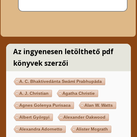
Az ingyenesen letölthető pdf
könyvek szerzői
A. C. Bhaktivedānta Swāmī Prabhupāda
A. J. Christian
Agatha Christie
Agnes Golenya Purisaca
Alan W. Watts
Albert Györgyi
Alexander Oakwood
Alexandra Adornetto
Alister Mcgrath