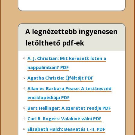
A legnézettebb ingyenesen
letölthető pdf-ek
A. J. Christian: Mit keresett Isten a
nappalimban? PDF
Agatha Christie: Éjféltájt PDF
Allan és Barbara Pease: A testbeszéd
enciklopédiája PDF
Bert Hellinger: A ​szeretet rendje PDF
Carl R. Rogers: Valakivé válni PDF
Elisabeth Haich: Beavatás I.-II. PDF