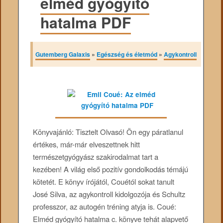
elméd gyógyító
hatalma PDF
Gutemberg Galaxis
»
Egészség és életmód
»
Agykontroll
Könyvajánló: Tisztelt Olvasó! Ön egy páratlanul
értékes, már-már elveszettnek hitt
természetgyógyász szakirodalmat tart a
kezében! A világ első pozitív gondolkodás témájú
kötetét. E könyv írójától, Couétól sokat tanult
José Silva, az agykontroll kidolgozója és Schultz
professzor, az autogén tréning atyja is. Coué:
Elméd gyógyító hatalma c. könyve tehát alapvető