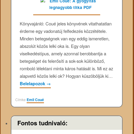
Könyvajánló: Coué jeles könyvének vitathatatlan
érdeme egy vadonatúj felfedezés közzététele.
Minden betegségnek van egy eddig ismeretlen,
abszolút közös lelki oka is. Egy olyan
viselkedéstípus, amely azonnal berobbantja a
betegséget és felerősíti a sok-sok különböző,
romboló lélektani minta káros hatását is. Mi ez az
alapvető közös lelki ok? Hogyan küszöböljük ki…
Belelapozok
→
Címke
Emil Coué
Fontos tudnivaló: