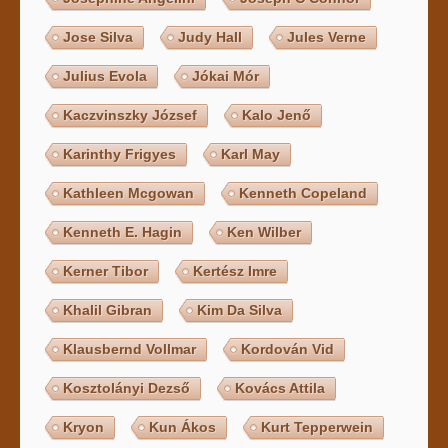
Jose Silva
Judy Hall
Jules Verne
Julius Evola
Jókai Mór
Kaczvinszky József
Kalo Jenő
Karinthy Frigyes
Karl May
Kathleen Mcgowan
Kenneth Copeland
Kenneth E. Hagin
Ken Wilber
Kerner Tibor
Kertész Imre
Khalil Gibran
Kim Da Silva
Klausbernd Vollmar
Kordován Vid
Kosztolányi Dezső
Kovács Attila
Kryon
Kun Ákos
Kurt Tepperwein