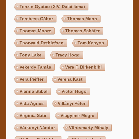
Tenzin Gyatco (XIV. Dalai láma)
Terebess Gábor
Thomas Mann
Thomas Moore
Thomas Schäfer
Thorwald Dethlefsen
Tom Kenyon
Tony Lake
Tracy Hogg
Vekerdy Tamás
Vera F. Birkenbihl
Vera Peiffer
Verena Kast
Vianna Stibal
Victor Hugo
Vida Ágnes
Villányi Péter
Virginia Satir
Vlagyimir Megre
Várkonyi Nándor
Vörösmarty Mihály