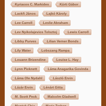
Kyriacos C. Markides
Kürti Gábor
Lackfi János
Lajkó Károly
Lee Carroll
Leslie Abraham
Lev Nyikolajevics Tolsztoj
Lewis Carroll
Libby Purves
Lilian Verner Bonds
Lily Water
Lobszang Rampa
Louann Brizendine
Louise L. Hay
Lynn Picknett
Láma Anagarika Govinda
Láma Ole Nydahl
László Ervin
Lázár Ervin
Lénárt Gitta
M. Scott Peck
Malcolm Gladwell
Mantak Chia
Maria Treben