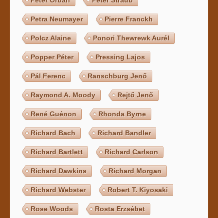
Petra Neumayer
Pierre Franckh
Polcz Alaine
Ponori Thewrewk Aurél
Popper Péter
Pressing Lajos
Pál Ferenc
Ranschburg Jenő
Raymond A. Moody
Rejtő Jenő
René Guénon
Rhonda Byrne
Richard Bach
Richard Bandler
Richard Bartlett
Richard Carlson
Richard Dawkins
Richard Morgan
Richard Webster
Robert T. Kiyosaki
Rose Woods
Rosta Erzsébet