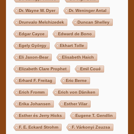
Dr. Wayne W. Dyer
Dr. Weninger Antal
Drunvalo Melchizedek
Duncan Shelley
Edgar Cayce
Edward de Bono
Egely György
Ekhart Tolle
Eli Jaxon-Bear
Elisabeth Haich
Elizabeth Clare Prophet
Emil Coué
Erhard F. Freitag
Eric Berne
Erich Fromm
Erich von Däniken
Erika Johansen
Esther Vilar
Esther és Jerry Hicks
Eugene T. Gendlin
F. E. Eckard Strohm
F. Várkonyi Zsuzsa