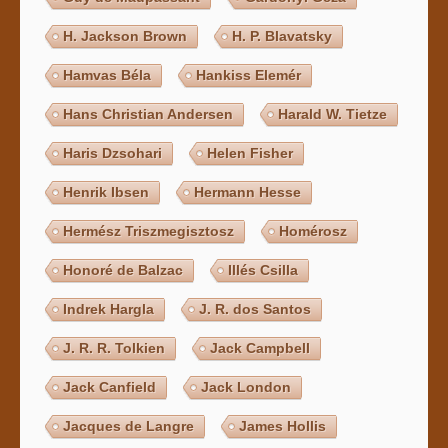
H. Jackson Brown
H. P. Blavatsky
Hamvas Béla
Hankiss Elemér
Hans Christian Andersen
Harald W. Tietze
Haris Dzsohari
Helen Fisher
Henrik Ibsen
Hermann Hesse
Hermész Triszmegisztosz
Homérosz
Honoré de Balzac
Illés Csilla
Indrek Hargla
J. R. dos Santos
J. R. R. Tolkien
Jack Campbell
Jack Canfield
Jack London
Jacques de Langre
James Hollis