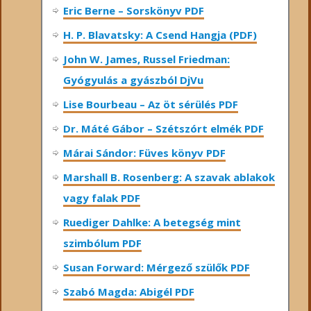
Eric Berne – Sorskönyv PDF
H. P. Blavatsky: A Csend Hangja (PDF)
John W. James, Russel Friedman:
Gyógyulás a gyászból DjVu
Lise Bourbeau – Az öt sérülés PDF
Dr. Máté Gábor – Szétszórt elmék PDF
Márai Sándor: Füves könyv PDF
Marshall B. Rosenberg: A szavak ablakok
vagy falak PDF
Ruediger Dahlke: A betegség mint
szimbólum PDF
Susan Forward: Mérgező szülők PDF
Szabó Magda: Abigél PDF