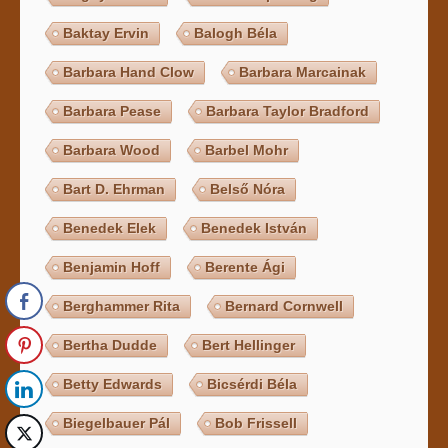
Baktay Ervin
Balogh Béla
Barbara Hand Clow
Barbara Marcainak
Barbara Pease
Barbara Taylor Bradford
Barbara Wood
Barbel Mohr
Bart D. Ehrman
Belső Nóra
Benedek Elek
Benedek István
Benjamin Hoff
Berente Ági
Berghammer Rita
Bernard Cornwell
Bertha Dudde
Bert Hellinger
Betty Edwards
Bicsérdi Béla
Biegelbauer Pál
Bob Frissell