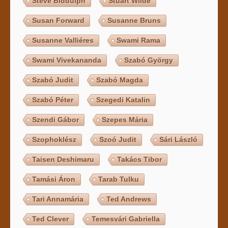
Steve Biddulph
Stuart Wilde
Susan Forward
Susanne Bruns
Susanne Valliéres
Swami Rama
Swami Vivekananda
Szabó György
Szabó Judit
Szabó Magda
Szabó Péter
Szegedi Katalin
Szendi Gábor
Szepes Mária
Szophoklész
Szoó Judit
Sári László
Taisen Deshimaru
Takács Tibor
Tamási Áron
Tarab Tulku
Tari Annamária
Ted Andrews
Ted Clever
Temesvári Gabriella