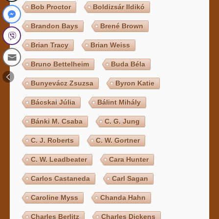
Bob Proctor
Boldizsár Ildikó
Brandon Bays
Brené Brown
Brian Tracy
Brian Weiss
Bruno Bettelheim
Buda Béla
Bunyevácz Zsuzsa
Byron Katie
Bácskai Júlia
Bálint Mihály
Bánki M. Csaba
C. G. Jung
C. J. Roberts
C. W. Gortner
C. W. Leadbeater
Cara Hunter
Carlos Castaneda
Carl Sagan
Caroline Myss
Chanda Hahn
Charles Berlitz
Charles Dickens