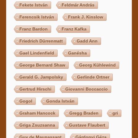
Fekete István
Feldmár András
Ferencsik István
Frank J. Kinslow
Franz Bardon
Franz Kafka
Friedrich Dürrenmatt
Gadd Ann
Gael Lindenfield
Ganésha
George Bernard Shaw
Georg Kühlewind
Gerald G. Jampolsky
Gerlinde Ortner
Gertrud Hirschi
Giovanni Boccaccio
Gogol
Gonda István
Graham Hancock
Gregg Braden
gri
Griga Zsuzsanna
Gustave Flaubert
Guy de Maupassant
Gárdonyi Géza