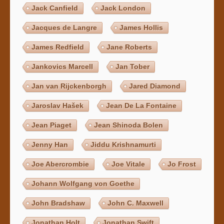
Jack Canfield
Jack London
Jacques de Langre
James Hollis
James Redfield
Jane Roberts
Jankovics Marcell
Jan Tober
Jan van Rijckenborgh
Jared Diamond
Jaroslav Hašek
Jean De La Fontaine
Jean Piaget
Jean Shinoda Bolen
Jenny Han
Jiddu Krishnamurti
Joe Abercrombie
Joe Vitale
Jo Frost
Johann Wolfgang von Goethe
John Bradshaw
John C. Maxwell
Jonathan Holt
Jonathan Swift