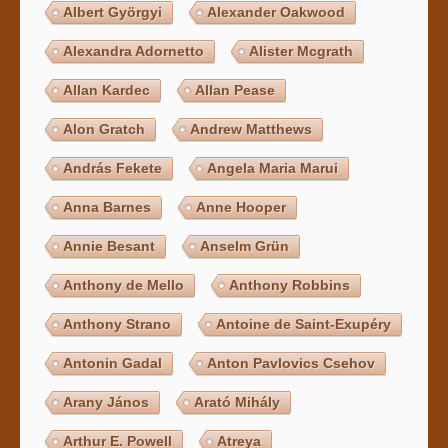
Albert Györgyi
Alexander Oakwood
Alexandra Adornetto
Alister Mcgrath
Allan Kardec
Allan Pease
Alon Gratch
Andrew Matthews
András Fekete
Angela Maria Marui
Anna Barnes
Anne Hooper
Annie Besant
Anselm Grün
Anthony de Mello
Anthony Robbins
Anthony Strano
Antoine de Saint-Exupéry
Antonin Gadal
Anton Pavlovics Csehov
Arany János
Arató Mihály
Arthur E. Powell
Atreya