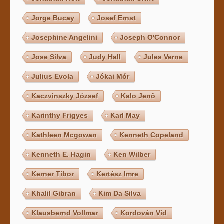
Jorge Bucay
Josef Ernst
Josephine Angelini
Joseph O'Connor
Jose Silva
Judy Hall
Jules Verne
Julius Evola
Jókai Mór
Kaczvinszky József
Kalo Jenő
Karinthy Frigyes
Karl May
Kathleen Mcgowan
Kenneth Copeland
Kenneth E. Hagin
Ken Wilber
Kerner Tibor
Kertész Imre
Khalil Gibran
Kim Da Silva
Klausbernd Vollmar
Kordován Vid