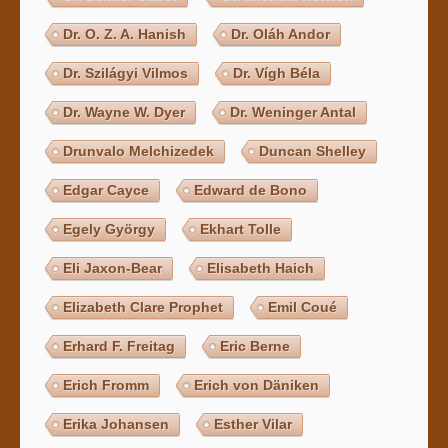
Dr. O. Z. A. Hanish
Dr. Oláh Andor
Dr. Szilágyi Vilmos
Dr. Vígh Béla
Dr. Wayne W. Dyer
Dr. Weninger Antal
Drunvalo Melchizedek
Duncan Shelley
Edgar Cayce
Edward de Bono
Egely György
Ekhart Tolle
Eli Jaxon-Bear
Elisabeth Haich
Elizabeth Clare Prophet
Emil Coué
Erhard F. Freitag
Eric Berne
Erich Fromm
Erich von Däniken
Erika Johansen
Esther Vilar