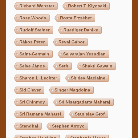
Richard Webster
Robert T. Kiyosaki
Rose Woods
Rosta Erzsébet
Rudolf Steiner
Ruediger Dahlke
Rákos Péter
Révai Gábor
Saint-Germain
Selvarajan Yesudian
Selye János
Seth
Shakti Gawain
Sharon L. Lechter
Shirley Maclaine
Sid Clever
Singer Magdolna
Sri Chinmoy
Sri Nisargadatta Maharaj
Srí Ramana Maharsi
Stanislav Grof
Stendhal
Stephen Arroyo
Stephen Hawking
Stephenie Meyer