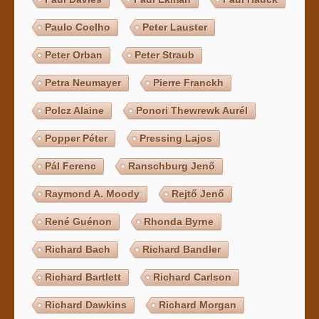
Paulo Coelho
Peter Lauster
Peter Orban
Peter Straub
Petra Neumayer
Pierre Franckh
Polcz Alaine
Ponori Thewrewk Aurél
Popper Péter
Pressing Lajos
Pál Ferenc
Ranschburg Jenő
Raymond A. Moody
Rejtő Jenő
René Guénon
Rhonda Byrne
Richard Bach
Richard Bandler
Richard Bartlett
Richard Carlson
Richard Dawkins
Richard Morgan