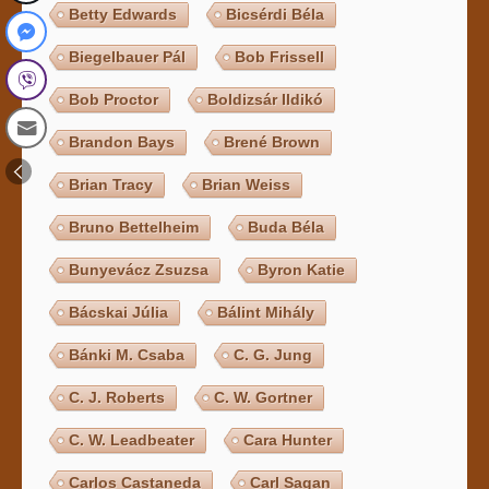
Betty Edwards
Bicsérdi Béla
Biegelbauer Pál
Bob Frissell
Bob Proctor
Boldizsár Ildikó
Brandon Bays
Brené Brown
Brian Tracy
Brian Weiss
Bruno Bettelheim
Buda Béla
Bunyevácz Zsuzsa
Byron Katie
Bácskai Júlia
Bálint Mihály
Bánki M. Csaba
C. G. Jung
C. J. Roberts
C. W. Gortner
C. W. Leadbeater
Cara Hunter
Carlos Castaneda
Carl Sagan