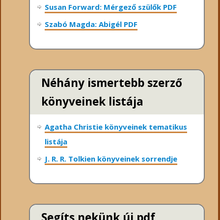
Susan Forward: Mérgező szülők PDF
Szabó Magda: Abigél PDF
Néhány ismertebb szerző
könyveinek listája
Agatha Christie könyveinek tematikus
listája
J. R. R. Tolkien könyveinek sorrendje
Segíts nekünk új pdf