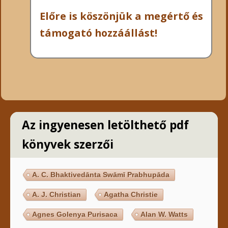
Előre is köszönjük a megértő és
támogató hozzáállást!
Az ingyenesen letölthető pdf
könyvek szerzői
A. C. Bhaktivedānta Swāmī Prabhupāda
A. J. Christian
Agatha Christie
Agnes Golenya Purisaca
Alan W. Watts