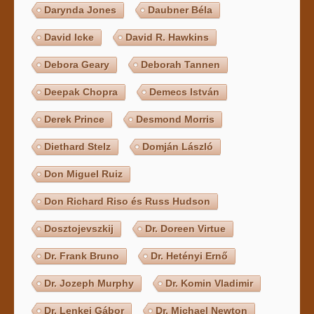
Darynda Jones
Daubner Béla
David Icke
David R. Hawkins
Debora Geary
Deborah Tannen
Deepak Chopra
Demecs István
Derek Prince
Desmond Morris
Diethard Stelz
Domján László
Don Miguel Ruiz
Don Richard Riso és Russ Hudson
Dosztojevszkij
Dr. Doreen Virtue
Dr. Frank Bruno
Dr. Hetényi Ernő
Dr. Jozeph Murphy
Dr. Komin Vladimir
Dr. Lenkei Gábor
Dr. Michael Newton