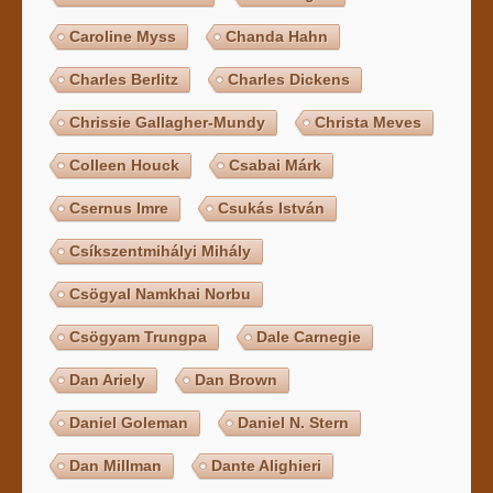
Caroline Myss
Chanda Hahn
Charles Berlitz
Charles Dickens
Chrissie Gallagher-Mundy
Christa Meves
Colleen Houck
Csabai Márk
Csernus Imre
Csukás István
Csíkszentmihályi Mihály
Csögyal Namkhai Norbu
Csögyam Trungpa
Dale Carnegie
Dan Ariely
Dan Brown
Daniel Goleman
Daniel N. Stern
Dan Millman
Dante Alighieri