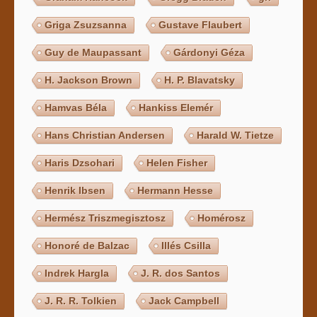
Griga Zsuzsanna
Gustave Flaubert
Guy de Maupassant
Gárdonyi Géza
H. Jackson Brown
H. P. Blavatsky
Hamvas Béla
Hankiss Elemér
Hans Christian Andersen
Harald W. Tietze
Haris Dzsohari
Helen Fisher
Henrik Ibsen
Hermann Hesse
Hermész Triszmegisztosz
Homérosz
Honoré de Balzac
Illés Csilla
Indrek Hargla
J. R. dos Santos
J. R. R. Tolkien
Jack Campbell