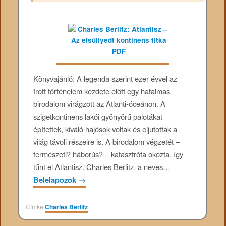
Könyvajánló: A legenda szerint ezer évvel az
írott történelem kezdete előtt egy hatalmas
birodalom virágzott az Atlanti-óceánon. A
szigetkontinens lakói gyönyörű palotákat
építettek, kiváló hajósok voltak és eljutottak a
világ távoli részeire is. A birodalom végzetét –
természeti? háborús? – katasztrófa okozta, így
tűnt el Atlantisz. Charles Berlitz, a neves…
Belelapozok
→
Címke
Charles Berlitz