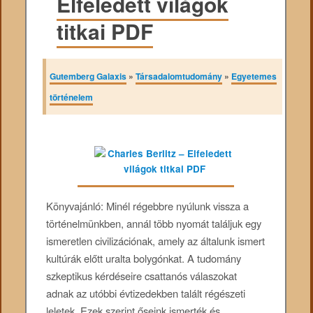
Elfeledett világok
titkai PDF
Gutemberg Galaxis
»
Társadalomtudomány
»
Egyetemes
történelem
Könyvajánló: Minél régebbre nyúlunk vissza a
történelmünkben, annál több nyomát találjuk egy
ismeretlen civilizációnak, amely az általunk ismert
kultúrák előtt uralta bolygónkat. A tudomány
szkeptikus kérdéseire csattanós válaszokat
adnak az utóbbi évtizedekben talált régészeti
leletek. Ezek szerint őseink ismerték és