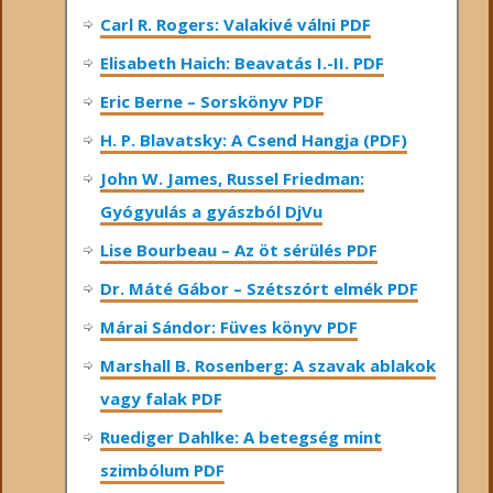
Carl R. Rogers: Valakivé válni PDF
Elisabeth Haich: Beavatás I.-II. PDF
Eric Berne – Sorskönyv PDF
H. P. Blavatsky: A Csend Hangja (PDF)
John W. James, Russel Friedman:
Gyógyulás a gyászból DjVu
Lise Bourbeau – Az öt sérülés PDF
Dr. Máté Gábor – Szétszórt elmék PDF
Márai Sándor: Füves könyv PDF
Marshall B. Rosenberg: A szavak ablakok
vagy falak PDF
Ruediger Dahlke: A betegség mint
szimbólum PDF