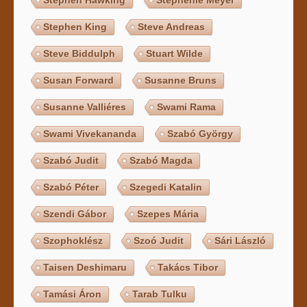
Stephen King
Steve Andreas
Steve Biddulph
Stuart Wilde
Susan Forward
Susanne Bruns
Susanne Valliéres
Swami Rama
Swami Vivekananda
Szabó György
Szabó Judit
Szabó Magda
Szabó Péter
Szegedi Katalin
Szendi Gábor
Szepes Mária
Szophoklész
Szoó Judit
Sári László
Taisen Deshimaru
Takács Tibor
Tamási Áron
Tarab Tulku