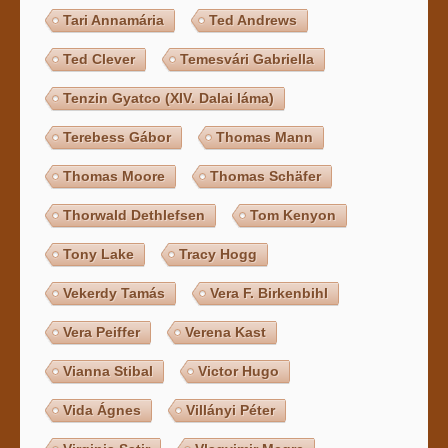
Tari Annamária
Ted Andrews
Ted Clever
Temesvári Gabriella
Tenzin Gyatco (XIV. Dalai láma)
Terebess Gábor
Thomas Mann
Thomas Moore
Thomas Schäfer
Thorwald Dethlefsen
Tom Kenyon
Tony Lake
Tracy Hogg
Vekerdy Tamás
Vera F. Birkenbihl
Vera Peiffer
Verena Kast
Vianna Stibal
Victor Hugo
Vida Ágnes
Villányi Péter