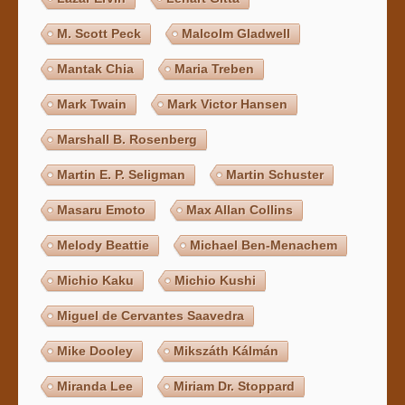
M. Scott Peck
Malcolm Gladwell
Mantak Chia
Maria Treben
Mark Twain
Mark Victor Hansen
Marshall B. Rosenberg
Martin E. P. Seligman
Martin Schuster
Masaru Emoto
Max Allan Collins
Melody Beattie
Michael Ben-Menachem
Michio Kaku
Michio Kushi
Miguel de Cervantes Saavedra
Mike Dooley
Mikszáth Kálmán
Miranda Lee
Miriam Dr. Stoppard