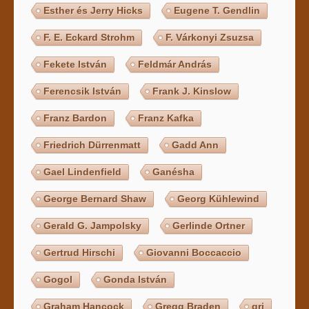
Esther és Jerry Hicks
Eugene T. Gendlin
F. E. Eckard Strohm
F. Várkonyi Zsuzsa
Fekete István
Feldmár András
Ferencsik István
Frank J. Kinslow
Franz Bardon
Franz Kafka
Friedrich Dürrenmatt
Gadd Ann
Gael Lindenfield
Ganésha
George Bernard Shaw
Georg Kühlewind
Gerald G. Jampolsky
Gerlinde Ortner
Gertrud Hirschi
Giovanni Boccaccio
Gogol
Gonda István
Graham Hancock
Gregg Braden
gri