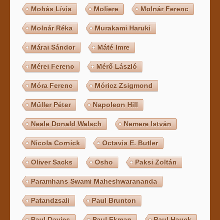
Mohás Lívia
Moliere
Molnár Ferenc
Molnár Réka
Murakami Haruki
Márai Sándor
Máté Imre
Mérei Ferenc
Mérő László
Móra Ferenc
Móricz Zsigmond
Müller Péter
Napoleon Hill
Neale Donald Walsch
Nemere István
Nicola Cornick
Octavia E. Butler
Oliver Sacks
Osho
Paksi Zoltán
Paramhans Swami Maheshwarananda
Patandzsali
Paul Brunton
Paul Davies
Paul Ekman
Paul Hauck