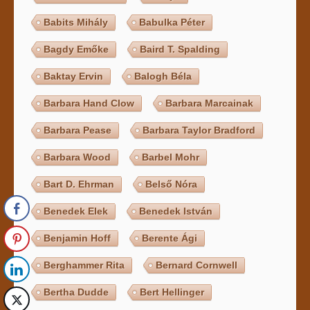
Babits Mihály
Babulka Péter
Bagdy Emőke
Baird T. Spalding
Baktay Ervin
Balogh Béla
Barbara Hand Clow
Barbara Marcainak
Barbara Pease
Barbara Taylor Bradford
Barbara Wood
Barbel Mohr
Bart D. Ehrman
Belső Nóra
Benedek Elek
Benedek István
Benjamin Hoff
Berente Ági
Berghammer Rita
Bernard Cornwell
Bertha Dudde
Bert Hellinger