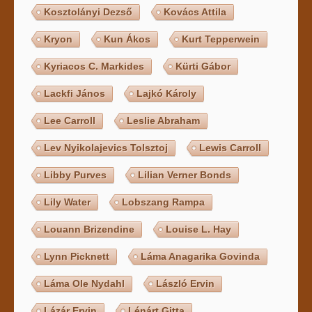
Kosztolányi Dezső
Kovács Attila
Kryon
Kun Ákos
Kurt Tepperwein
Kyriacos C. Markides
Kürti Gábor
Lackfi János
Lajkó Károly
Lee Carroll
Leslie Abraham
Lev Nyikolajevics Tolsztoj
Lewis Carroll
Libby Purves
Lilian Verner Bonds
Lily Water
Lobszang Rampa
Louann Brizendine
Louise L. Hay
Lynn Picknett
Láma Anagarika Govinda
Láma Ole Nydahl
László Ervin
Lázár Ervin
Lénárt Gitta