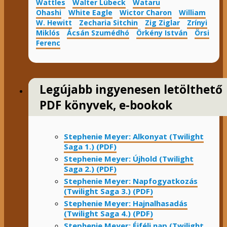
Wattles
Walter Lübeck
Wataru
Ohashi
White Eagle
Wictor Charon
William
W. Hewitt
Zecharia Sitchin
Zig Ziglar
Zrínyi
Miklós
Ácsán Szumédhó
Örkény István
Örsi
Ferenc
Legújabb ingyenesen letölthető
PDF könyvek, e-bookok
Stephenie Meyer: Alkonyat (Twilight
Saga 1.) (PDF)
Stephenie Meyer: Újhold (Twilight
Saga 2.) (PDF)
Stephenie Meyer: Napfogyatkozás
(Twilight Saga 3.) (PDF)
Stephenie Meyer: Hajnalhasadás
(Twilight Saga 4.) (PDF)
Stephenie Meyer: Éjféli nap (Twilight