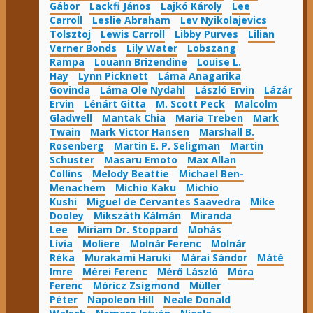
Gábor
Lackfi János
Lajkó Károly
Lee
Carroll
Leslie Abraham
Lev Nyikolajevics
Tolsztoj
Lewis Carroll
Libby Purves
Lilian
Verner Bonds
Lily Water
Lobszang
Rampa
Louann Brizendine
Louise L.
Hay
Lynn Picknett
Láma Anagarika
Govinda
Láma Ole Nydahl
László Ervin
Lázár
Ervin
Lénárt Gitta
M. Scott Peck
Malcolm
Gladwell
Mantak Chia
Maria Treben
Mark
Twain
Mark Victor Hansen
Marshall B.
Rosenberg
Martin E. P. Seligman
Martin
Schuster
Masaru Emoto
Max Allan
Collins
Melody Beattie
Michael Ben-
Menachem
Michio Kaku
Michio
Kushi
Miguel de Cervantes Saavedra
Mike
Dooley
Mikszáth Kálmán
Miranda
Lee
Miriam Dr. Stoppard
Mohás
Lívia
Moliere
Molnár Ferenc
Molnár
Réka
Murakami Haruki
Márai Sándor
Máté
Imre
Mérei Ferenc
Mérő László
Móra
Ferenc
Móricz Zsigmond
Müller
Péter
Napoleon Hill
Neale Donald