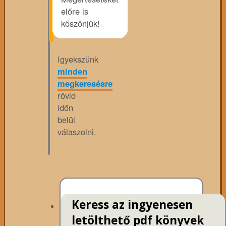
előre is
köszönjük!
Igyekszünk
minden
megkeresésre
rövid
időn
belül
válaszolni.
Keress az ingyenesen
letölthető pdf könyvek