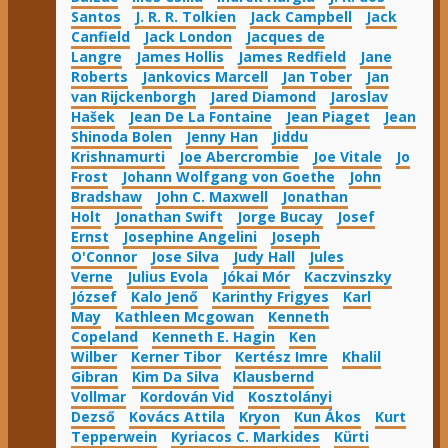
Santos
J. R. R. Tolkien
Jack Campbell
Jack
Canfield
Jack London
Jacques de
Langre
James Hollis
James Redfield
Jane
Roberts
Jankovics Marcell
Jan Tober
Jan
van Rijckenborgh
Jared Diamond
Jaroslav
Hašek
Jean De La Fontaine
Jean Piaget
Jean
Shinoda Bolen
Jenny Han
Jiddu
Krishnamurti
Joe Abercrombie
Joe Vitale
Jo
Frost
Johann Wolfgang von Goethe
John
Bradshaw
John C. Maxwell
Jonathan
Holt
Jonathan Swift
Jorge Bucay
Josef
Ernst
Josephine Angelini
Joseph
O'Connor
Jose Silva
Judy Hall
Jules
Verne
Julius Evola
Jókai Mór
Kaczvinszky
József
Kalo Jenő
Karinthy Frigyes
Karl
May
Kathleen Mcgowan
Kenneth
Copeland
Kenneth E. Hagin
Ken
Wilber
Kerner Tibor
Kertész Imre
Khalil
Gibran
Kim Da Silva
Klausbernd
Vollmar
Kordován Vid
Kosztolányi
Dezső
Kovács Attila
Kryon
Kun Ákos
Kurt
Tepperwein
Kyriacos C. Markides
Kürti