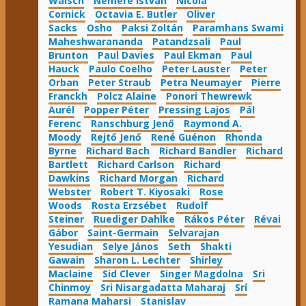
Walsch
Nemere István
Nicola
Cornick
Octavia E. Butler
Oliver
Sacks
Osho
Paksi Zoltán
Paramhans Swami
Maheshwarananda
Patandzsali
Paul
Brunton
Paul Davies
Paul Ekman
Paul
Hauck
Paulo Coelho
Peter Lauster
Peter
Orban
Peter Straub
Petra Neumayer
Pierre
Franckh
Polcz Alaine
Ponori Thewrewk
Aurél
Popper Péter
Pressing Lajos
Pál
Ferenc
Ranschburg Jenő
Raymond A.
Moody
Rejtő Jenő
René Guénon
Rhonda
Byrne
Richard Bach
Richard Bandler
Richard
Bartlett
Richard Carlson
Richard
Dawkins
Richard Morgan
Richard
Webster
Robert T. Kiyosaki
Rose
Woods
Rosta Erzsébet
Rudolf
Steiner
Ruediger Dahlke
Rákos Péter
Révai
Gábor
Saint-Germain
Selvarajan
Yesudian
Selye János
Seth
Shakti
Gawain
Sharon L. Lechter
Shirley
Maclaine
Sid Clever
Singer Magdolna
Sri
Chinmoy
Sri Nisargadatta Maharaj
Srí
Ramana Maharsi
Stanislav