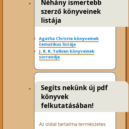
Néhány ismertebb
szerző könyveinek
listája
Agatha Christie könyveinek
tematikus listája
J. R. R. Tolkien könyveinek
sorrendje
Segíts nekünk új pdf
könyvek
felkutatásában!
Az oldal tartalma természetes