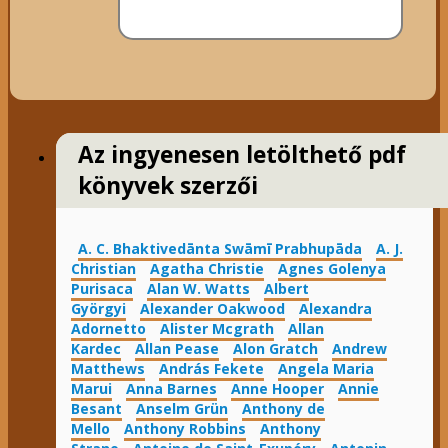
Az ingyenesen letölthető pdf
könyvek szerzői
A. C. Bhaktivedānta Swāmī Prabhupāda
A. J.
Christian
Agatha Christie
Agnes Golenya
Purisaca
Alan W. Watts
Albert
Györgyi
Alexander Oakwood
Alexandra
Adornetto
Alister Mcgrath
Allan
Kardec
Allan Pease
Alon Gratch
Andrew
Matthews
András Fekete
Angela Maria
Marui
Anna Barnes
Anne Hooper
Annie
Besant
Anselm Grün
Anthony de
Mello
Anthony Robbins
Anthony