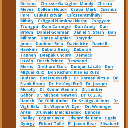
Dickens
Chrissie Gallagher-Mundy
Christa
Meves
Colleen Houck
Csabai Márk
Csernus
Imre
Csukás István
Csíkszentmihályi
Mihály
Csögyal Namkhai Norbu
Csögyam
Trungpa
Dale Carnegie
Dan Ariely
Dan
Brown
Daniel Goleman
Daniel N. Stern
Dan
Millman
Dante Alighieri
Darynda
Jones
Daubner Béla
David Icke
David R.
Hawkins
Debora Geary
Deborah
Tannen
Deepak Chopra
Demecs
István
Derek Prince
Desmond
Morris
Diethard Stelz
Domján László
Don
Miguel Ruiz
Don Richard Riso és Russ
Hudson
Dosztojevszkij
Dr. Doreen Virtue
Dr.
Frank Bruno
Dr. Hetényi Ernő
Dr. Jozeph
Murphy
Dr. Komin Vladimir
Dr. Lenkei
Gábor
Dr. Michael Newton
Dr. O. Z. A.
Hanish
Dr. Oláh Andor
Dr. Szilágyi Vilmos
Dr.
Vígh Béla
Dr. Wayne W. Dyer
Dr. Weninger
Antal
Drunvalo Melchizedek
Duncan
Shelley
Edgar Cayce
Edward de Bono
Egely
György
Ekhart Tolle
Eli Jaxon-Bear
Elisabeth