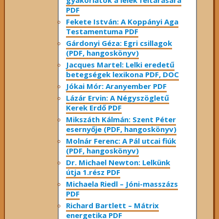
PDF
Fekete István: A Koppányi Aga
Testamentuma PDF
Gárdonyi Géza: Egri csillagok
(PDF, hangoskönyv)
Jacques Martel: Lelki eredetű
betegségek lexikona PDF, DOC
Jókai Mór: Aranyember PDF
Lázár Ervin: A Négyszögletű
Kerek Erdő PDF
Mikszáth Kálmán: Szent Péter
esernyője (PDF, hangoskönyv)
Molnár Ferenc: A Pál utcai fiúk
(PDF, hangoskönyv)
Dr. Michael Newton: Lelkünk
útja 1.rész PDF
Michaela Riedl – Jóni-masszázs
PDF
Richard Bartlett – Mátrix
energetika PDF