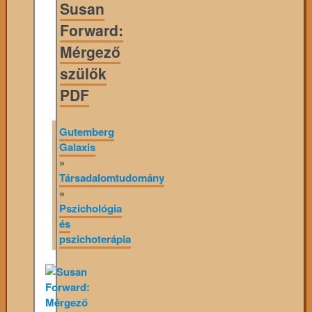
Susan
Forward:
Mérgező
szülők
PDF
Gutemberg
Galaxis
»
Társadalomtudomány
»
Pszichológia
és
pszichoterápia