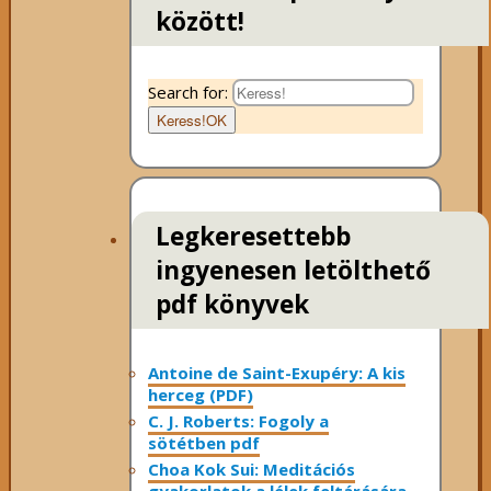
között!
Search for:
Keress!
OK
Legkeresettebb
ingyenesen letölthető
pdf könyvek
Antoine de Saint-Exupéry: A kis
herceg (PDF)
C. J. Roberts: Fogoly a
sötétben pdf
Choa Kok Sui: Meditációs
gyakorlatok a lélek feltárására