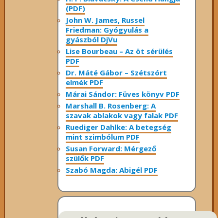
(PDF)
John W. James, Russel
Friedman: Gyógyulás a
gyászból DjVu
Lise Bourbeau – Az öt sérülés
PDF
Dr. Máté Gábor – Szétszórt
elmék PDF
Márai Sándor: Füves könyv PDF
Marshall B. Rosenberg: A
szavak ablakok vagy falak PDF
Ruediger Dahlke: A betegség
mint szimbólum PDF
Susan Forward: Mérgező
szülők PDF
Szabó Magda: Abigél PDF