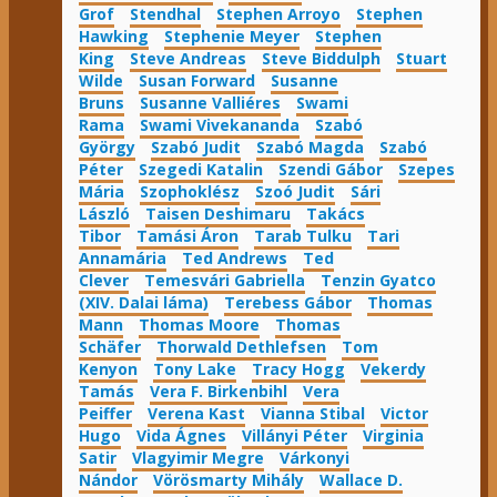
Grof
Stendhal
Stephen Arroyo
Stephen
Hawking
Stephenie Meyer
Stephen
King
Steve Andreas
Steve Biddulph
Stuart
Wilde
Susan Forward
Susanne
Bruns
Susanne Valliéres
Swami
Rama
Swami Vivekananda
Szabó
György
Szabó Judit
Szabó Magda
Szabó
Péter
Szegedi Katalin
Szendi Gábor
Szepes
Mária
Szophoklész
Szoó Judit
Sári
László
Taisen Deshimaru
Takács
Tibor
Tamási Áron
Tarab Tulku
Tari
Annamária
Ted Andrews
Ted
Clever
Temesvári Gabriella
Tenzin Gyatco
(XIV. Dalai láma)
Terebess Gábor
Thomas
Mann
Thomas Moore
Thomas
Schäfer
Thorwald Dethlefsen
Tom
Kenyon
Tony Lake
Tracy Hogg
Vekerdy
Tamás
Vera F. Birkenbihl
Vera
Peiffer
Verena Kast
Vianna Stibal
Victor
Hugo
Vida Ágnes
Villányi Péter
Virginia
Satir
Vlagyimir Megre
Várkonyi
Nándor
Vörösmarty Mihály
Wallace D.