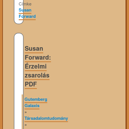
Címke
Susan
Forward
Susan
Forward:
Érzelmi
zsarolás
PDF
Gutemberg
Galaxis
»
Társadalomtudomány
»