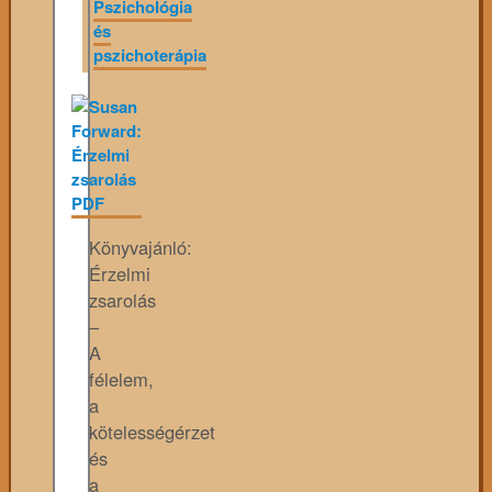
Pszichológia
és
pszichoterápia
Könyvajánló:
Érzelmi
zsarolás
–
A
félelem,
a
kötelességérzet
és
a