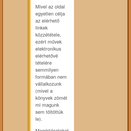
Mivel az oldal
egyetlen célja
az elérhető
linkek
közzététele,
ezért művek
elektronikus
elérhetővé
tételére
semmilyen
formában nem
vállalkozunk
(mivel a
könyvek zömét
mi magunk
sem töltöttük
le).
Megértéseteket