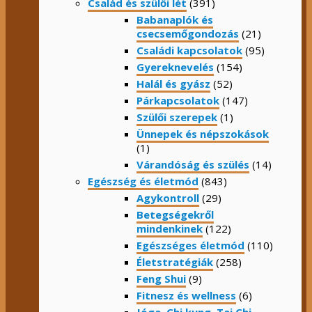
Család és szülői lét
(391)
Babanaplók és
csecsemőgondozás
(21)
Családi kapcsolatok
(95)
Gyereknevelés
(154)
Halál és gyász
(52)
Párkapcsolatok
(147)
Szülői szerepek
(1)
Ünnepek és népszokások
(1)
Várandóság és szülés
(14)
Egészség és életmód
(843)
Agykontroll
(29)
Betegségekről
mindenkinek
(122)
Egészséges életmód
(110)
Életstratégiák
(258)
Feng Shui
(9)
Fitnesz és wellness
(6)
Jóga, Chi kung, Tai Chi