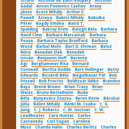
Strano
Antoine de Saint-Exupéry
Antonin
Gadal
Anton Pavlovics Csehov
Arany
János
Arató Mihály
Arthur E.
Powell
Atreya
Babits Mihály
Babulka
Péter
Bagdy Emőke
Baird T.
Spalding
Baktay Ervin
Balogh Béla
Barbara
Hand Clow
Barbara Marcainak
Barbara
Pease
Barbara Taylor Bradford
Barbara
Wood
Barbel Mohr
Bart D. Ehrman
Belső
Nóra
Benedek Elek
Benedek
István
Benjamin Hoff
Berente
Ági
Berghammer Rita
Bernard
Cornwell
Bertha Dudde
Bert Hellinger
Betty
Edwards
Bicsérdi Béla
Biegelbauer Pál
Bob
Frissell
Bob Proctor
Boldizsár Ildikó
Brandon
Bays
Brené Brown
Brian Tracy
Brian
Weiss
Bruno Bettelheim
Buda
Béla
Bunyevácz Zsuzsa
Byron Katie
Bácskai
Júlia
Bálint Mihály
Bánki M. Csaba
C. G.
Jung
C. J. Roberts
C. W. Gortner
C. W.
Leadbeater
Cara Hunter
Carlos
Castaneda
Carl Sagan
Caroline
Myss
Chanda Hahn
Charles Berlitz
Charles