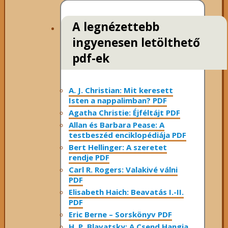
A legnézettebb
ingyenesen letölthető
pdf-ek
A. J. Christian: Mit keresett
Isten a nappalimban? PDF
Agatha Christie: Éjféltájt PDF
Allan és Barbara Pease: A
testbeszéd enciklopédiája PDF
Bert Hellinger: A ​szeretet
rendje PDF
Carl R. Rogers: Valakivé válni
PDF
Elisabeth Haich: Beavatás I.-II.
PDF
Eric Berne – Sorskönyv PDF
H. P. Blavatsky: A Csend Hangja