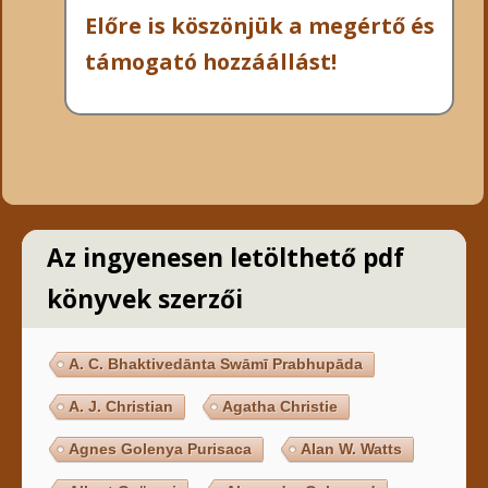
Előre is köszönjük a megértő és
támogató hozzáállást!
Az ingyenesen letölthető pdf
könyvek szerzői
A. C. Bhaktivedānta Swāmī Prabhupāda
A. J. Christian
Agatha Christie
Agnes Golenya Purisaca
Alan W. Watts