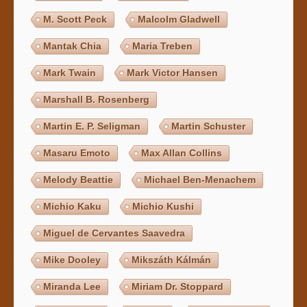
M. Scott Peck
Malcolm Gladwell
Mantak Chia
Maria Treben
Mark Twain
Mark Victor Hansen
Marshall B. Rosenberg
Martin E. P. Seligman
Martin Schuster
Masaru Emoto
Max Allan Collins
Melody Beattie
Michael Ben-Menachem
Michio Kaku
Michio Kushi
Miguel de Cervantes Saavedra
Mike Dooley
Mikszáth Kálmán
Miranda Lee
Miriam Dr. Stoppard