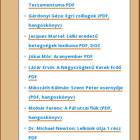
Testamentuma PDF
Gárdonyi Géza: Egri csillagok (PDF,
hangoskönyv)
Jacques Martel: Lelki eredetű
betegségek lexikona PDF, DOC
Jókai Mór: Aranyember PDF
Lázár Ervin: A Négyszögletű Kerek Erdő
PDF
Mikszáth Kálmán: Szent Péter esernyője
(PDF, hangoskönyv)
Molnár Ferenc: A Pál utcai fiúk (PDF,
hangoskönyv)
Dr. Michael Newton: Lelkünk útja 1.rész
PDF