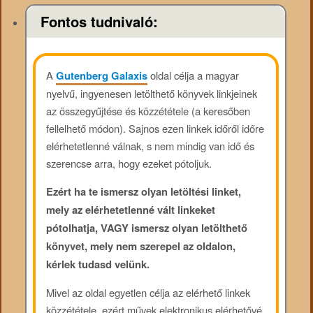
Fontos tudnivaló:
A
Gutenberg Galaxis
oldal célja a magyar
nyelvű, ingyenesen letölthető könyvek linkjeinek
az összegyűjtése és közzététele (a keresőben
fellelhető módon). Sajnos ezen linkek időről időre
elérhetetlenné válnak, s nem mindig van idő és
szerencse arra, hogy ezeket pótoljuk.
Ezért ha te ismersz olyan letöltési linket,
mely az elérhetetlenné vált linkeket
pótolhatja, VAGY ismersz olyan letölthető
könyvet, mely nem szerepel az oldalon,
kérlek tudasd velünk.
Mivel az oldal egyetlen célja az elérhető linkek
közzététele, ezért művek elektronikus elérhetővé