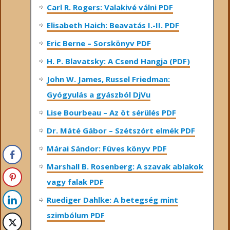
Carl R. Rogers: Valakivé válni PDF
Elisabeth Haich: Beavatás I.-II. PDF
Eric Berne – Sorskönyv PDF
H. P. Blavatsky: A Csend Hangja (PDF)
John W. James, Russel Friedman:
Gyógyulás a gyászból DjVu
Lise Bourbeau – Az öt sérülés PDF
Dr. Máté Gábor – Szétszórt elmék PDF
Márai Sándor: Füves könyv PDF
Marshall B. Rosenberg: A szavak ablakok
vagy falak PDF
Ruediger Dahlke: A betegség mint
szimbólum PDF