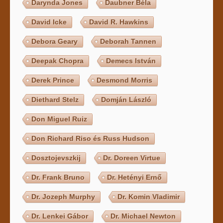
Darynda Jones
Daubner Béla
David Icke
David R. Hawkins
Debora Geary
Deborah Tannen
Deepak Chopra
Demecs István
Derek Prince
Desmond Morris
Diethard Stelz
Domján László
Don Miguel Ruiz
Don Richard Riso és Russ Hudson
Dosztojevszkij
Dr. Doreen Virtue
Dr. Frank Bruno
Dr. Hetényi Ernő
Dr. Jozeph Murphy
Dr. Komin Vladimir
Dr. Lenkei Gábor
Dr. Michael Newton