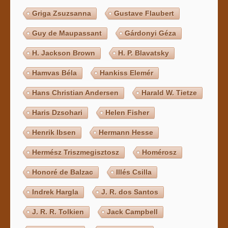
Griga Zsuzsanna
Gustave Flaubert
Guy de Maupassant
Gárdonyi Géza
H. Jackson Brown
H. P. Blavatsky
Hamvas Béla
Hankiss Elemér
Hans Christian Andersen
Harald W. Tietze
Haris Dzsohari
Helen Fisher
Henrik Ibsen
Hermann Hesse
Hermész Triszmegisztosz
Homérosz
Honoré de Balzac
Illés Csilla
Indrek Hargla
J. R. dos Santos
J. R. R. Tolkien
Jack Campbell