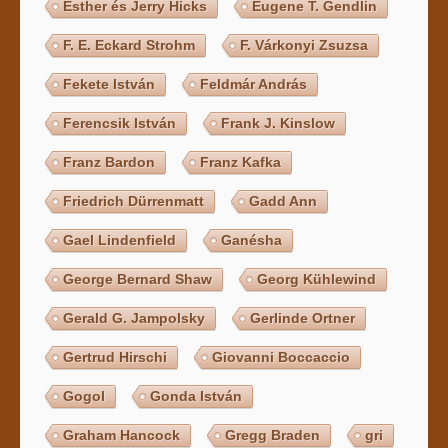
Esther és Jerry Hicks
Eugene T. Gendlin
F. E. Eckard Strohm
F. Várkonyi Zsuzsa
Fekete István
Feldmár András
Ferencsik István
Frank J. Kinslow
Franz Bardon
Franz Kafka
Friedrich Dürrenmatt
Gadd Ann
Gael Lindenfield
Ganésha
George Bernard Shaw
Georg Kühlewind
Gerald G. Jampolsky
Gerlinde Ortner
Gertrud Hirschi
Giovanni Boccaccio
Gogol
Gonda István
Graham Hancock
Gregg Braden
gri