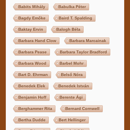
Babits Mihály
Babulka Péter
Bagdy Emőke
Baird T. Spalding
Baktay Ervin
Balogh Béla
Barbara Hand Clow
Barbara Marcainak
Barbara Pease
Barbara Taylor Bradford
Barbara Wood
Barbel Mohr
Bart D. Ehrman
Belső Nóra
Benedek Elek
Benedek István
Benjamin Hoff
Berente Ági
Berghammer Rita
Bernard Cornwell
Bertha Dudde
Bert Hellinger