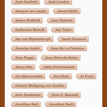
Jack Canfield
Jack London
Jacques de Langre
James Hollis
James Redfield
Jane Roberts
Jankovics Marcell
Jan Tober
Jan van Rijckenborgh
Jared Diamond
Jaroslav Hašek
Jean De La Fontaine
Jean Piaget
Jean Shinoda Bolen
Jenny Han
Jiddu Krishnamurti
Joe Abercrombie
Joe Vitale
Jo Frost
Johann Wolfgang von Goethe
John Bradshaw
John C. Maxwell
Jonathan Holt
Jonathan Swift