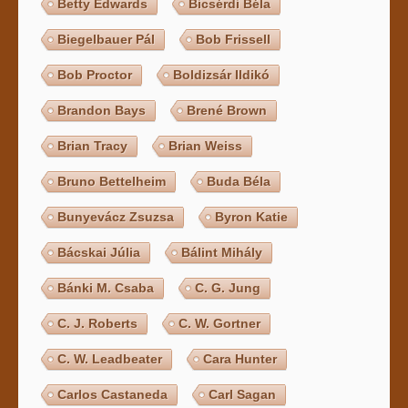
Betty Edwards
Bicsérdi Béla
Biegelbauer Pál
Bob Frissell
Bob Proctor
Boldizsár Ildikó
Brandon Bays
Brené Brown
Brian Tracy
Brian Weiss
Bruno Bettelheim
Buda Béla
Bunyevácz Zsuzsa
Byron Katie
Bácskai Júlia
Bálint Mihály
Bánki M. Csaba
C. G. Jung
C. J. Roberts
C. W. Gortner
C. W. Leadbeater
Cara Hunter
Carlos Castaneda
Carl Sagan