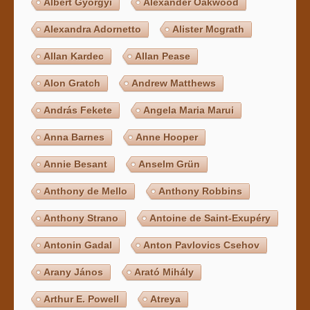
Albert Györgyi
Alexander Oakwood
Alexandra Adornetto
Alister Mcgrath
Allan Kardec
Allan Pease
Alon Gratch
Andrew Matthews
András Fekete
Angela Maria Marui
Anna Barnes
Anne Hooper
Annie Besant
Anselm Grün
Anthony de Mello
Anthony Robbins
Anthony Strano
Antoine de Saint-Exupéry
Antonin Gadal
Anton Pavlovics Csehov
Arany János
Arató Mihály
Arthur E. Powell
Atreya