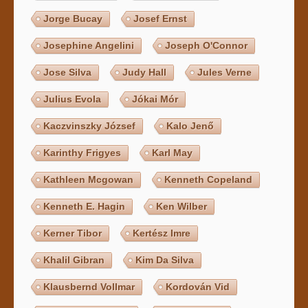
Jorge Bucay
Josef Ernst
Josephine Angelini
Joseph O'Connor
Jose Silva
Judy Hall
Jules Verne
Julius Evola
Jókai Mór
Kaczvinszky József
Kalo Jenő
Karinthy Frigyes
Karl May
Kathleen Mcgowan
Kenneth Copeland
Kenneth E. Hagin
Ken Wilber
Kerner Tibor
Kertész Imre
Khalil Gibran
Kim Da Silva
Klausbernd Vollmar
Kordován Vid