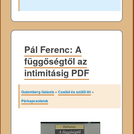
Pál Ferenc: A
függőségtől az
intimitásig PDF
Gutemberg Galaxis
»
Család és szülői lét
»
Párkapcsolatok