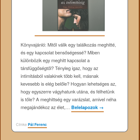
Könyvajánló: Mitől ​válik egy találkozás meghitté,
és egy kapcsolat bensőségessé? Miben
különbözik egy meghitt kapcsolat a
társfüggőségtől? Tényleg igaz, hogy az
intimitásból valakinek több kell, másnak
kevesebb is elég belőle? Hogyan lehetséges az,
hogy egyszerre vágyhatunk utána, és félhetünk
is tőle? A meghittség egy varázslat, amivel néha
megajándékoz az élet,…
Belelapozok
→
Címke
Pál Ferenc