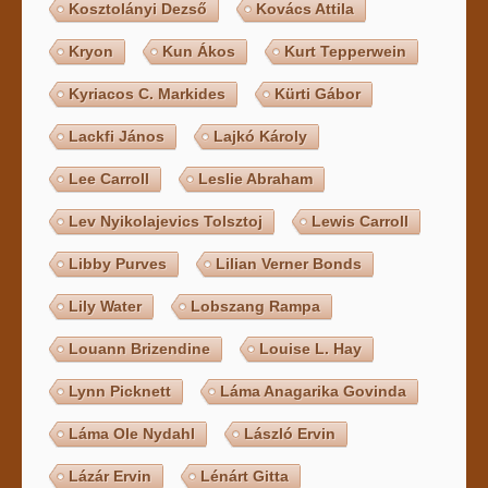
Kosztolányi Dezső
Kovács Attila
Kryon
Kun Ákos
Kurt Tepperwein
Kyriacos C. Markides
Kürti Gábor
Lackfi János
Lajkó Károly
Lee Carroll
Leslie Abraham
Lev Nyikolajevics Tolsztoj
Lewis Carroll
Libby Purves
Lilian Verner Bonds
Lily Water
Lobszang Rampa
Louann Brizendine
Louise L. Hay
Lynn Picknett
Láma Anagarika Govinda
Láma Ole Nydahl
László Ervin
Lázár Ervin
Lénárt Gitta