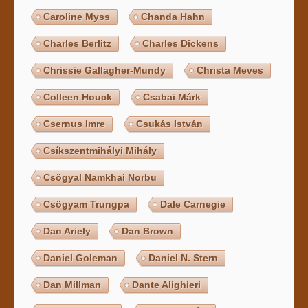
Caroline Myss
Chanda Hahn
Charles Berlitz
Charles Dickens
Chrissie Gallagher-Mundy
Christa Meves
Colleen Houck
Csabai Márk
Csernus Imre
Csukás István
Csíkszentmihályi Mihály
Csögyal Namkhai Norbu
Csögyam Trungpa
Dale Carnegie
Dan Ariely
Dan Brown
Daniel Goleman
Daniel N. Stern
Dan Millman
Dante Alighieri