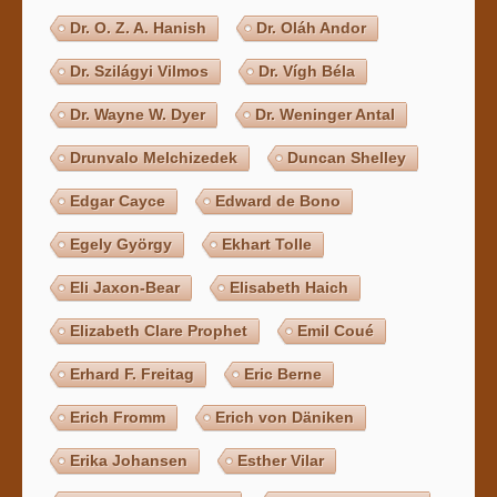
Dr. O. Z. A. Hanish
Dr. Oláh Andor
Dr. Szilágyi Vilmos
Dr. Vígh Béla
Dr. Wayne W. Dyer
Dr. Weninger Antal
Drunvalo Melchizedek
Duncan Shelley
Edgar Cayce
Edward de Bono
Egely György
Ekhart Tolle
Eli Jaxon-Bear
Elisabeth Haich
Elizabeth Clare Prophet
Emil Coué
Erhard F. Freitag
Eric Berne
Erich Fromm
Erich von Däniken
Erika Johansen
Esther Vilar