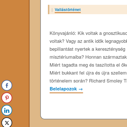
|
Vallástörténet
Könyvajánló: Kik voltak a gnosztikus
voltak? Vagy az antik idők legnagyobb
bepillantást nyertek a kereszténység
misztériumaiba? Honnan származtak?
Miért tagadta meg és taszította el ők
Miért bukkant fel újra és újra szelle
történelem során? Richard Smoley Ti
Belelapozok
→