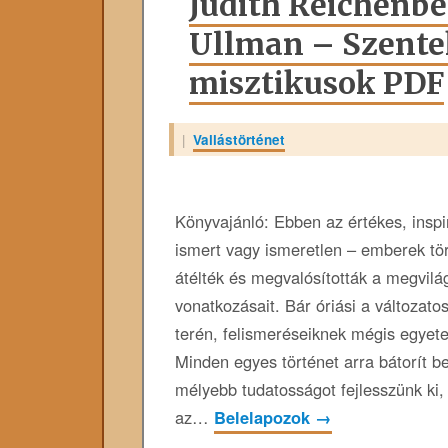
Judith Reichenb
Ullman – Szentek
misztikusok PDF
|
Vallástörténet
Könyvajánló: Ebben az értékes, inspi
ismert vagy ismeretlen – emberek tört
átélték és megvalósították a megvilá
vonatkozásait. Bár óriási a változato
terén, felismeréseiknek mégis egye
Minden egyes történet arra bátorít b
mélyebb tudatosságot fejlesszünk ki,
az…
Belelapozok
→