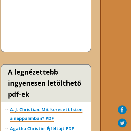
A legnézettebb
ingyenesen letölthető
pdf-ek
A. J. Christian: Mit keresett Isten
a nappalimban? PDF
Agatha Christie: Éjféltájt PDF