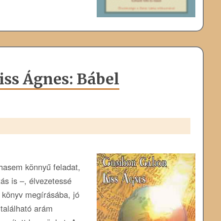
ss Ágnes: Bábel
hasem könnyű feladat,
ás is –, élvezetessé
a könyv megírásába, jó
 található arám