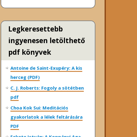
Legkeresettebb
ingyenesen letölthető
pdf könyvek
Antoine de Saint-Exupéry: A kis
herceg (PDF)
C. J. Roberts: Fogoly a sötétben
pdf
Choa Kok Sui: Meditációs
gyakorlatok a lélek feltárására
PDF
Fekete István: A Koppányi Aga