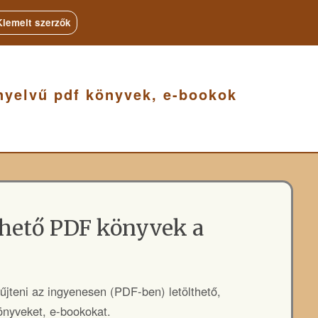
Kiemelt szerzők
nyelvű pdf könyvek, e-bookok
thető PDF könyvek a
űjteni az ingyenesen (PDF-ben) letölthető,
könyveket, e-bookokat.