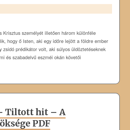
 Krisztus személyét illetően három különféle
, hogy ő Isten, aki egy időre lejött a földre ember
 zsidó prédikátor volt, aki súlyos üldöztetéseknek
almi és szabadelvű eszméi okán követői
Tiltott hit – A
röksége PDF