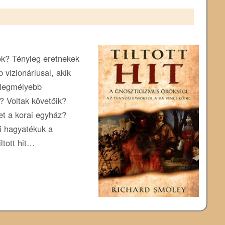
ok? Tényleg eretnekek
 vizionáriusai, akik
 legmélyebb
 Voltak követőik?
et a korai egyház?
mi hagyatékuk a
ltott hit…