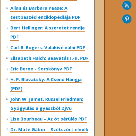
Allan és Barbara Pease: A
testbeszéd enciklopédiája PDF
Bert Hellinger: A ​szeretet rendje
PDF
Carl R. Rogers: Valakivé válni PDF
Elisabeth Haich: Beavatás I.-II. PDF
Eric Berne – Sorskönyv PDF
H. P. Blavatsky: A Csend Hangja
(PDF)
John W. James, Russel Friedman:
Gyógyulás a gyászból DjVu
Lise Bourbeau – Az öt sérülés PDF
Dr. Máté Gábor – Szétszórt elmék