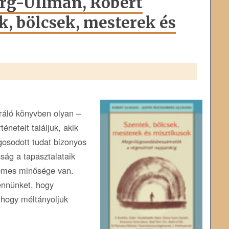
erg-Ullman, Robert
, bölcsek, mesterek és
ráló könyvben olyan –
éneteit találjuk, akik
gosodott tudat bizonyos
sság a tapasztalataik
temes minősége van.
ennünket, hogy
 hogy méltányoljuk