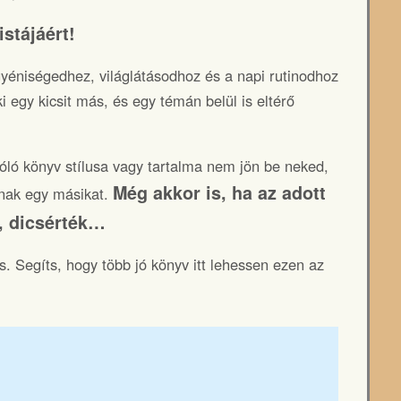
stájáért!
yéniségedhez, világlátásodhoz és a napi rutinodhoz
i egy kicsit más, és egy témán belül is eltérő
zóló könyv stílusa vagy tartalma nem jön be neked,
Még akkor is, ha az adott
dnak egy másikat.
k, dicsérték…
s. Segíts, hogy több jó könyv itt lehessen ezen az