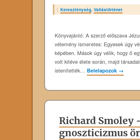
|
Kereszténység
,
Vallástörténet
Könyvajánló: A szerző előszava Jézus
vélemény ismeretes: Egyesek úgy vélik
képében. Mások úgy vélik, hogy ő egy
volt kitéve élete során, majd társad
istenítették…
Belelapozok
→
Richard Smoley – 
gnoszticizmus ö