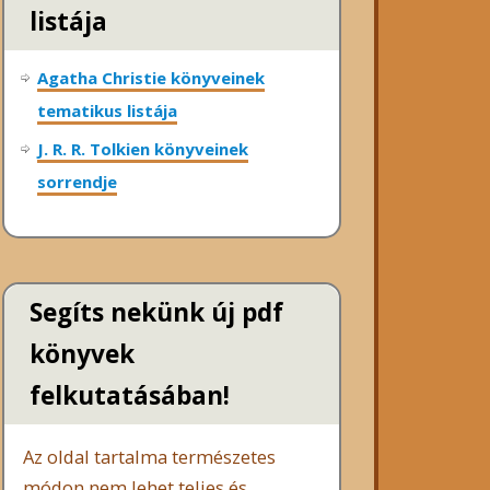
listája
Agatha Christie könyveinek
tematikus listája
J. R. R. Tolkien könyveinek
sorrendje
Segíts nekünk új pdf
könyvek
felkutatásában!
Az oldal tartalma természetes
módon nem lehet teljes és