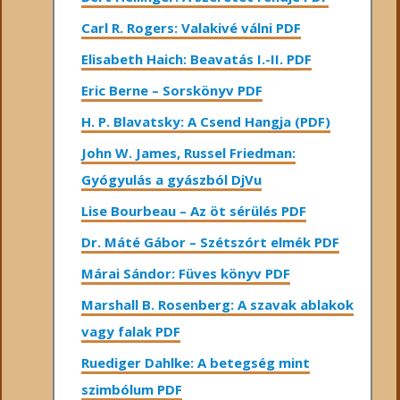
Carl R. Rogers: Valakivé válni PDF
Elisabeth Haich: Beavatás I.-II. PDF
Eric Berne – Sorskönyv PDF
H. P. Blavatsky: A Csend Hangja (PDF)
John W. James, Russel Friedman:
Gyógyulás a gyászból DjVu
Lise Bourbeau – Az öt sérülés PDF
Dr. Máté Gábor – Szétszórt elmék PDF
Márai Sándor: Füves könyv PDF
Marshall B. Rosenberg: A szavak ablakok
vagy falak PDF
Ruediger Dahlke: A betegség mint
szimbólum PDF