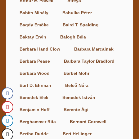
Arthur E. Powell
Atreya
Babits Mihály
Babulka Péter
Bagdy Emőke
Baird T. Spalding
Baktay Ervin
Balogh Béla
Barbara Hand Clow
Barbara Marcainak
Barbara Pease
Barbara Taylor Bradford
Barbara Wood
Barbel Mohr
Bart D. Ehrman
Belső Nóra
Benedek Elek
Benedek István
Benjamin Hoff
Berente Ági
Berghammer Rita
Bernard Cornwell
Bertha Dudde
Bert Hellinger