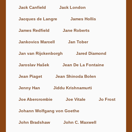
Jack Canfield
Jack London
Jacques de Langre
James Hollis
James Redfield
Jane Roberts
Jankovics Marcell
Jan Tober
Jan van Rijckenborgh
Jared Diamond
Jaroslav Hašek
Jean De La Fontaine
Jean Piaget
Jean Shinoda Bolen
Jenny Han
Jiddu Krishnamurti
Joe Abercrombie
Joe Vitale
Jo Frost
Johann Wolfgang von Goethe
John Bradshaw
John C. Maxwell