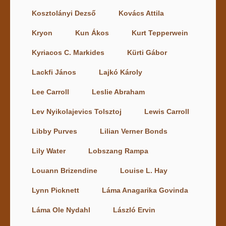
Kosztolányi Dezső
Kovács Attila
Kryon
Kun Ákos
Kurt Tepperwein
Kyriacos C. Markides
Kürti Gábor
Lackfi János
Lajkó Károly
Lee Carroll
Leslie Abraham
Lev Nyikolajevics Tolsztoj
Lewis Carroll
Libby Purves
Lilian Verner Bonds
Lily Water
Lobszang Rampa
Louann Brizendine
Louise L. Hay
Lynn Picknett
Láma Anagarika Govinda
Láma Ole Nydahl
László Ervin