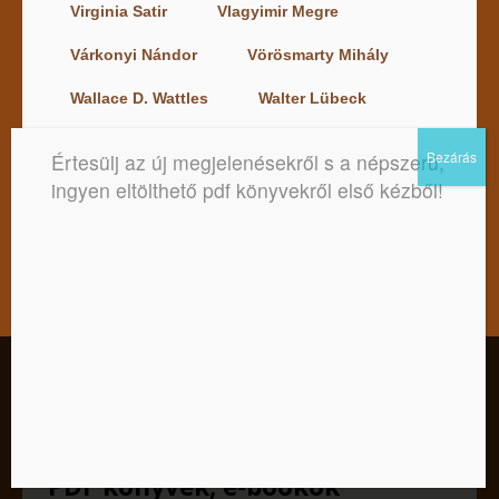
Virginia Satir
Vlagyimir Megre
Várkonyi Nándor
Vörösmarty Mihály
Wallace D. Wattles
Walter Lübeck
Wataru Ohashi
White Eagle
Értesülj az új megjelenésekről s a népszerű,
Wictor Charon
William W. Hewitt
ingyen eltölthető pdf könyvekről első kézből!
Zecharia Sitchin
Zig Ziglar
Zrínyi Miklós
Ácsán Szumédhó
Örkény István
Örsi Ferenc
Kedves Látogató! Tájékoztatjuk, hogy a honlap felhasználói
élmény fokozásának érdekében sütiket alkalmazunk. A
honlapunk használatával ön a tájékoztatásunkat tudomásul
veszi.
Legújabb ingyenesen letölthető
Elfogadom
Nem
Adatkezelési tájékoztató
PDF könyvek, e-bookok