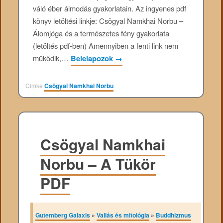
váló éber álmodás gyakorlatain. Az ingyenes pdf
könyv letöltési linkje: Csögyal Namkhai Norbu –
Álomjóga és a természetes fény gyakorlata
(letöltés pdf-ben) Amennyiben a fenti link nem
működik,…
Belelapozok
→
Címke
Csögyal Namkhai Norbu
Csögyal Namkhai
Norbu – A Tükör
PDF
Gutemberg Galaxis
»
Vallás és mitológia
»
Buddhizmus