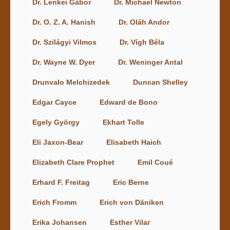
Dr. Lenkei Gábor
Dr. Michael Newton
Dr. O. Z. A. Hanish
Dr. Oláh Andor
Dr. Szilágyi Vilmos
Dr. Vígh Béla
Dr. Wayne W. Dyer
Dr. Weninger Antal
Drunvalo Melchizedek
Duncan Shelley
Edgar Cayce
Edward de Bono
Egely György
Ekhart Tolle
Eli Jaxon-Bear
Elisabeth Haich
Elizabeth Clare Prophet
Emil Coué
Erhard F. Freitag
Eric Berne
Erich Fromm
Erich von Däniken
Erika Johansen
Esther Vilar