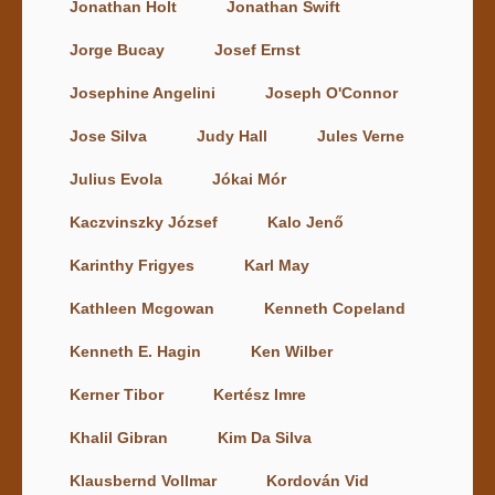
Jonathan Holt
Jonathan Swift
Jorge Bucay
Josef Ernst
Josephine Angelini
Joseph O'Connor
Jose Silva
Judy Hall
Jules Verne
Julius Evola
Jókai Mór
Kaczvinszky József
Kalo Jenő
Karinthy Frigyes
Karl May
Kathleen Mcgowan
Kenneth Copeland
Kenneth E. Hagin
Ken Wilber
Kerner Tibor
Kertész Imre
Khalil Gibran
Kim Da Silva
Klausbernd Vollmar
Kordován Vid