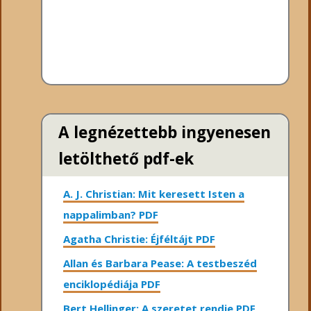
A legnézettebb ingyenesen
letölthető pdf-ek
A. J. Christian: Mit keresett Isten a
nappalimban? PDF
Agatha Christie: Éjféltájt PDF
Allan és Barbara Pease: A testbeszéd
enciklopédiája PDF
Bert Hellinger: A ​szeretet rendje PDF