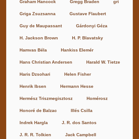
Graham Hancock
Gregg Braden
gri
Griga Zsuzsanna
Gustave Flaubert
Guy de Maupassant
Gárdonyi Géza
H. Jackson Brown
H. P. Blavatsky
Hamvas Béla
Hankiss Elemér
Hans Christian Andersen
Harald W. Tietze
Haris Dzsohari
Helen Fisher
Henrik Ibsen
Hermann Hesse
Hermész Triszmegisztosz
Homérosz
Honoré de Balzac
Illés Csilla
Indrek Hargla
J. R. dos Santos
J. R. R. Tolkien
Jack Campbell