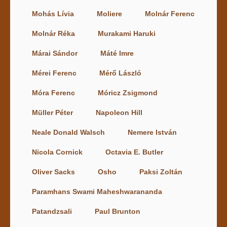
Mohás Lívia
Moliere
Molnár Ferenc
Molnár Réka
Murakami Haruki
Márai Sándor
Máté Imre
Mérei Ferenc
Mérő László
Móra Ferenc
Móricz Zsigmond
Müller Péter
Napoleon Hill
Neale Donald Walsch
Nemere István
Nicola Cornick
Octavia E. Butler
Oliver Sacks
Osho
Paksi Zoltán
Paramhans Swami Maheshwarananda
Patandzsali
Paul Brunton