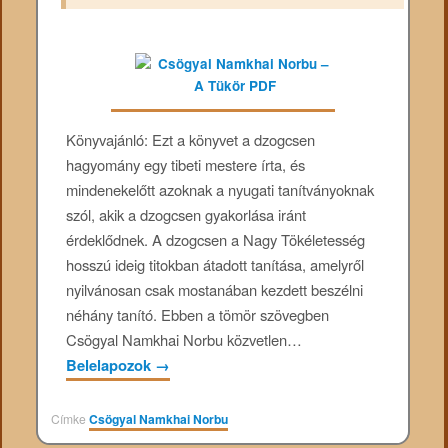
Könyvajánló: Ezt a könyvet a dzogcsen
hagyomány egy tibeti mestere írta, és
mindenekelőtt azoknak a nyugati tanítványoknak
szól, akik a dzogcsen gyakorlása iránt
érdeklődnek. A dzogcsen a Nagy Tökéletesség
hosszú ideig titokban átadott tanítása, amelyről
nyilvánosan csak mostanában kezdett beszélni
néhány tanító. Ebben a tömör szövegben
Csögyal Namkhai Norbu közvetlen…
Belelapozok
→
Címke
Csögyal Namkhai Norbu