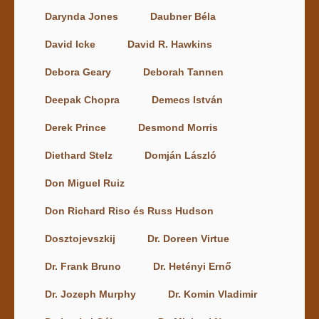
Darynda Jones
Daubner Béla
David Icke
David R. Hawkins
Debora Geary
Deborah Tannen
Deepak Chopra
Demecs István
Derek Prince
Desmond Morris
Diethard Stelz
Domján László
Don Miguel Ruiz
Don Richard Riso és Russ Hudson
Dosztojevszkij
Dr. Doreen Virtue
Dr. Frank Bruno
Dr. Hetényi Ernő
Dr. Jozeph Murphy
Dr. Komin Vladimir