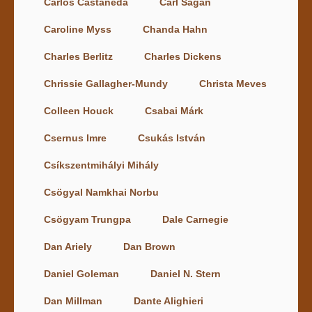
Carlos Castaneda
Carl Sagan
Caroline Myss
Chanda Hahn
Charles Berlitz
Charles Dickens
Chrissie Gallagher-Mundy
Christa Meves
Colleen Houck
Csabai Márk
Csernus Imre
Csukás István
Csíkszentmihályi Mihály
Csögyal Namkhai Norbu
Csögyam Trungpa
Dale Carnegie
Dan Ariely
Dan Brown
Daniel Goleman
Daniel N. Stern
Dan Millman
Dante Alighieri