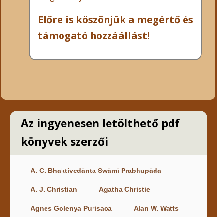
Előre is köszönjük a megértő és
támogató hozzáállást!
Az ingyenesen letölthető pdf
könyvek szerzői
A. C. Bhaktivedānta Swāmī Prabhupāda
A. J. Christian
Agatha Christie
Agnes Golenya Purisaca
Alan W. Watts