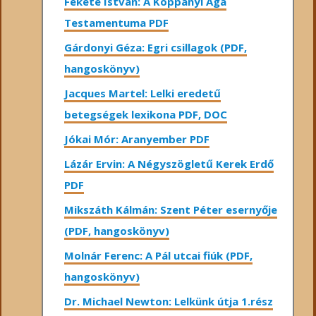
Fekete István: A Koppányi Aga
Testamentuma PDF
Gárdonyi Géza: Egri csillagok (PDF,
hangoskönyv)
Jacques Martel: Lelki eredetű
betegségek lexikona PDF, DOC
Jókai Mór: Aranyember PDF
Lázár Ervin: A Négyszögletű Kerek Erdő
PDF
Mikszáth Kálmán: Szent Péter esernyője
(PDF, hangoskönyv)
Molnár Ferenc: A Pál utcai fiúk (PDF,
hangoskönyv)
Dr. Michael Newton: Lelkünk útja 1.rész