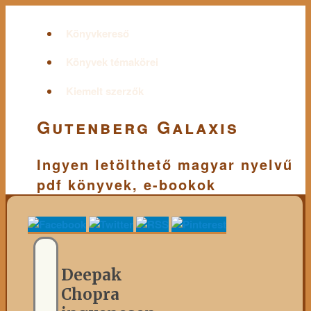
Könyvkereső
Könyvek témakörei
Kiemelt szerzők
Gutenberg Galaxis
Ingyen letölthető magyar nyelvű
pdf könyvek, e-bookok
Deepak
Chopra