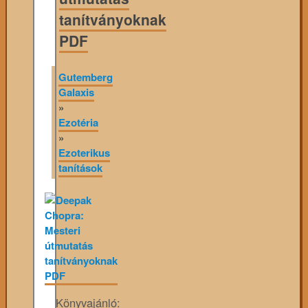
tanítványoknak
PDF
Gutemberg
Galaxis
»
Ezotéria
»
Ezoterikus
tanítások
Könyvajánló: