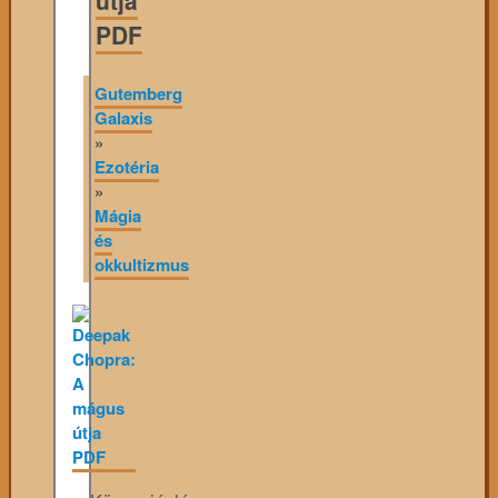
PDF
Gutemberg
Galaxis
»
Ezotéria
»
Mágia
és
okkultizmus