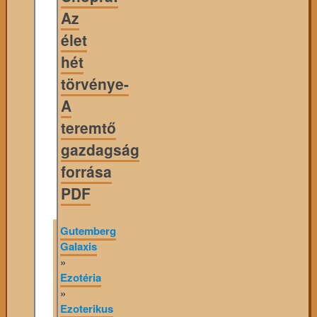
Az
élet
hét
törvénye-
A
teremtő
gazdagság
forrása
PDF
Gutemberg
Galaxis
»
Ezotéria
»
Ezoterikus