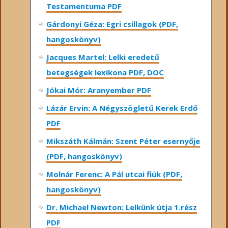
Testamentuma PDF
Gárdonyi Géza: Egri csillagok (PDF,
hangoskönyv)
Jacques Martel: Lelki eredetű
betegségek lexikona PDF, DOC
Jókai Mór: Aranyember PDF
Lázár Ervin: A Négyszögletű Kerek Erdő
PDF
Mikszáth Kálmán: Szent Péter esernyője
(PDF, hangoskönyv)
Molnár Ferenc: A Pál utcai fiúk (PDF,
hangoskönyv)
Dr. Michael Newton: Lelkünk útja 1.rész
PDF