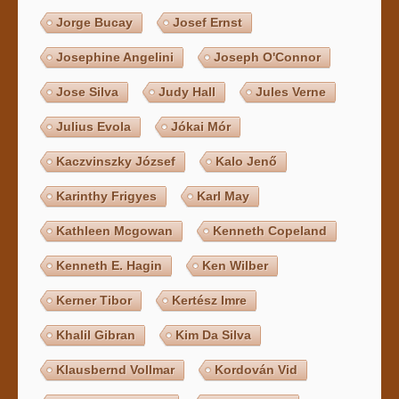
Jorge Bucay
Josef Ernst
Josephine Angelini
Joseph O'Connor
Jose Silva
Judy Hall
Jules Verne
Julius Evola
Jókai Mór
Kaczvinszky József
Kalo Jenő
Karinthy Frigyes
Karl May
Kathleen Mcgowan
Kenneth Copeland
Kenneth E. Hagin
Ken Wilber
Kerner Tibor
Kertész Imre
Khalil Gibran
Kim Da Silva
Klausbernd Vollmar
Kordován Vid