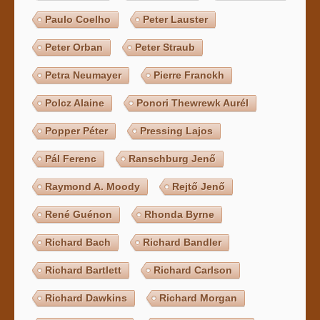
Paulo Coelho
Peter Lauster
Peter Orban
Peter Straub
Petra Neumayer
Pierre Franckh
Polcz Alaine
Ponori Thewrewk Aurél
Popper Péter
Pressing Lajos
Pál Ferenc
Ranschburg Jenő
Raymond A. Moody
Rejtő Jenő
René Guénon
Rhonda Byrne
Richard Bach
Richard Bandler
Richard Bartlett
Richard Carlson
Richard Dawkins
Richard Morgan