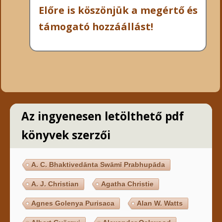
Előre is köszönjük a megértő és
támogató hozzáállást!
Az ingyenesen letölthető pdf
könyvek szerzői
A. C. Bhaktivedānta Swāmī Prabhupāda
A. J. Christian
Agatha Christie
Agnes Golenya Purisaca
Alan W. Watts