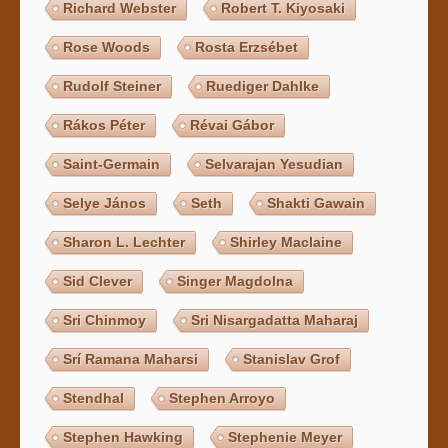
Richard Webster
Robert T. Kiyosaki
Rose Woods
Rosta Erzsébet
Rudolf Steiner
Ruediger Dahlke
Rákos Péter
Révai Gábor
Saint-Germain
Selvarajan Yesudian
Selye János
Seth
Shakti Gawain
Sharon L. Lechter
Shirley Maclaine
Sid Clever
Singer Magdolna
Sri Chinmoy
Sri Nisargadatta Maharaj
Srí Ramana Maharsi
Stanislav Grof
Stendhal
Stephen Arroyo
Stephen Hawking
Stephenie Meyer