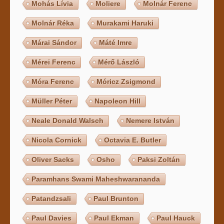
Mohás Lívia
Moliere
Molnár Ferenc
Molnár Réka
Murakami Haruki
Márai Sándor
Máté Imre
Mérei Ferenc
Mérő László
Móra Ferenc
Móricz Zsigmond
Müller Péter
Napoleon Hill
Neale Donald Walsch
Nemere István
Nicola Cornick
Octavia E. Butler
Oliver Sacks
Osho
Paksi Zoltán
Paramhans Swami Maheshwarananda
Patandzsali
Paul Brunton
Paul Davies
Paul Ekman
Paul Hauck