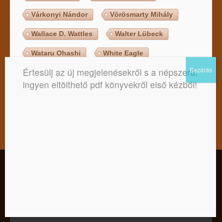
Várkonyi Nándor
Vörösmarty Mihály
Wallace D. Wattles
Walter Lübeck
Wataru Ohashi
White Eagle
Értesülj az új megjelenésekről s a népszerű,
Wictor Charon
William W. Hewitt
ingyen eltölthető pdf könyvekről első kézből!
Zecharia Sitchin
Zig Ziglar
Zrínyi Miklós
Ácsán Szumédhó
Örkény István
Örsi Ferenc
Kedves Látogató! Tájékoztatjuk, hogy a honlap felhasználói
élmény fokozásának érdekében sütiket alkalmazunk. A
honlapunk használatával ön a tájékoztatásunkat tudomásul
Legújabb ingyenesen letölthető
veszi.
PDF könyvek, e-bookok
Elfogadom
Nem
Adatkezelési tájékoztató