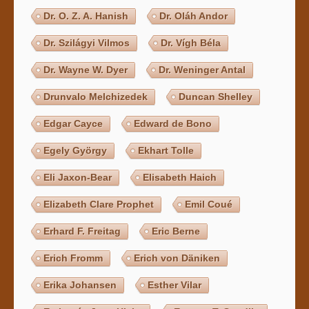
Dr. O. Z. A. Hanish
Dr. Oláh Andor
Dr. Szilágyi Vilmos
Dr. Vígh Béla
Dr. Wayne W. Dyer
Dr. Weninger Antal
Drunvalo Melchizedek
Duncan Shelley
Edgar Cayce
Edward de Bono
Egely György
Ekhart Tolle
Eli Jaxon-Bear
Elisabeth Haich
Elizabeth Clare Prophet
Emil Coué
Erhard F. Freitag
Eric Berne
Erich Fromm
Erich von Däniken
Erika Johansen
Esther Vilar