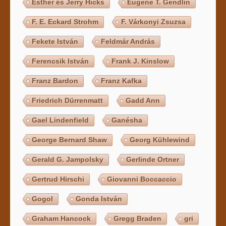
Esther és Jerry Hicks
Eugene T. Gendlin
F. E. Eckard Strohm
F. Várkonyi Zsuzsa
Fekete István
Feldmár András
Ferencsik István
Frank J. Kinslow
Franz Bardon
Franz Kafka
Friedrich Dürrenmatt
Gadd Ann
Gael Lindenfield
Ganésha
George Bernard Shaw
Georg Kühlewind
Gerald G. Jampolsky
Gerlinde Ortner
Gertrud Hirschi
Giovanni Boccaccio
Gogol
Gonda István
Graham Hancock
Gregg Braden
gri