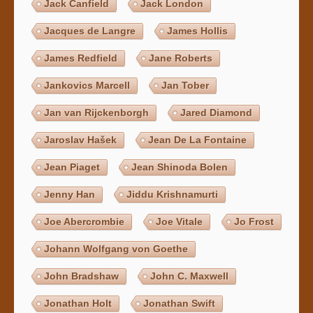
Jack Canfield
Jack London
Jacques de Langre
James Hollis
James Redfield
Jane Roberts
Jankovics Marcell
Jan Tober
Jan van Rijckenborgh
Jared Diamond
Jaroslav Hašek
Jean De La Fontaine
Jean Piaget
Jean Shinoda Bolen
Jenny Han
Jiddu Krishnamurti
Joe Abercrombie
Joe Vitale
Jo Frost
Johann Wolfgang von Goethe
John Bradshaw
John C. Maxwell
Jonathan Holt
Jonathan Swift