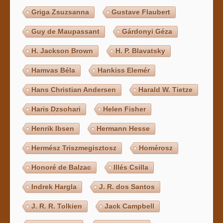
Griga Zsuzsanna
Gustave Flaubert
Guy de Maupassant
Gárdonyi Géza
H. Jackson Brown
H. P. Blavatsky
Hamvas Béla
Hankiss Elemér
Hans Christian Andersen
Harald W. Tietze
Haris Dzsohari
Helen Fisher
Henrik Ibsen
Hermann Hesse
Hermész Triszmegisztosz
Homérosz
Honoré de Balzac
Illés Csilla
Indrek Hargla
J. R. dos Santos
J. R. R. Tolkien
Jack Campbell