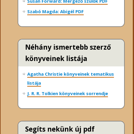
Susan Forward: Mérgező szülők PDF
Szabó Magda: Abigél PDF
Néhány ismertebb szerző
könyveinek listája
Agatha Christie könyveinek tematikus
listája
J. R. R. Tolkien könyveinek sorrendje
Segíts nekünk új pdf