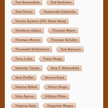
Tari Annamária
Ted Andrews
Ted Clever
Temesvári Gabriella
Tenzin Gyatco (XIV. Dalai láma)
Terebess Gábor
Thomas Mann
Thomas Moore
Thomas Schäfer
Thorwald Dethlefsen
Tom Kenyon
Tony Lake
Tracy Hogg
Vekerdy Tamás
Vera F. Birkenbihl
Vera Peiffer
Verena Kast
Vianna Stibal
Victor Hugo
Vida Ágnes
Villányi Péter
Virginia Satir
Vlagyimir Megre