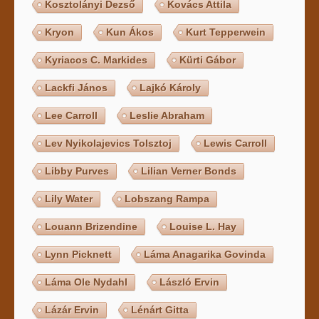
Kosztolányi Dezső
Kovács Attila
Kryon
Kun Ákos
Kurt Tepperwein
Kyriacos C. Markides
Kürti Gábor
Lackfi János
Lajkó Károly
Lee Carroll
Leslie Abraham
Lev Nyikolajevics Tolsztoj
Lewis Carroll
Libby Purves
Lilian Verner Bonds
Lily Water
Lobszang Rampa
Louann Brizendine
Louise L. Hay
Lynn Picknett
Láma Anagarika Govinda
Láma Ole Nydahl
László Ervin
Lázár Ervin
Lénárt Gitta