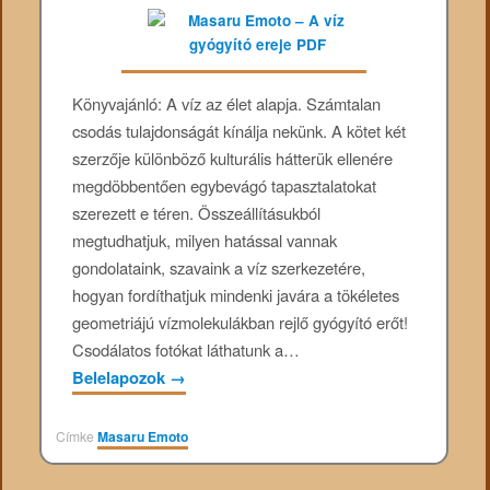
Könyvajánló: A víz az élet alapja. Számtalan
csodás tulajdonságát kínálja nekünk. A kötet két
szerzője különböző kulturális hátterük ellenére
megdöbbentően egybevágó tapasztalatokat
szerezett e téren. Összeállításukból
megtudhatjuk, milyen hatással vannak
gondolataink, szavaink a víz szerkezetére,
hogyan fordíthatjuk mindenki javára a tökéletes
geometriájú vízmolekulákban rejlő gyógyító erőt!
Csodálatos fotókat láthatunk a…
Belelapozok
→
Címke
Masaru Emoto