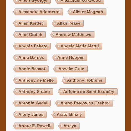
Albert Györgyi
Alexander Oakwood
Alexandra Adornetto
Alister Mcgrath
Allan Kardec
Allan Pease
Alon Gratch
Andrew Matthews
András Fekete
Angela Maria Marui
Anna Barnes
Anne Hooper
Annie Besant
Anselm Grün
Anthony de Mello
Anthony Robbins
Anthony Strano
Antoine de Saint-Exupéry
Antonin Gadal
Anton Pavlovics Csehov
Arany János
Arató Mihály
Arthur E. Powell
Atreya