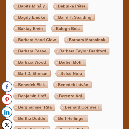
Babits Mihály
Babulka Péter
Bagdy Emőke
Baird T. Spalding
Baktay Ervin
Balogh Béla
Barbara Hand Clow
Barbara Marcainak
Barbara Pease
Barbara Taylor Bradford
Barbara Wood
Barbel Mohr
Bart D. Ehrman
Belső Nóra
Benedek Elek
Benedek István
Benjamin Hoff
Berente Ági
Berghammer Rita
Bernard Cornwell
Bertha Dudde
Bert Hellinger