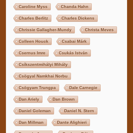
Caroline Myss
Chanda Hahn
Charles Berlitz
Charles Dickens
Chrissie Gallagher-Mundy
Christa Meves
Colleen Houck
Csabai Márk
Csernus Imre
Csukás István
Csíkszentmihályi Mihály
Csögyal Namkhai Norbu
Csögyam Trungpa
Dale Carnegie
Dan Ariely
Dan Brown
Daniel Goleman
Daniel N. Stern
Dan Millman
Dante Alighieri