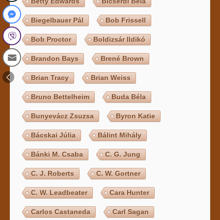
Betty Edwards
Bicsérdi Béla
Biegelbauer Pál
Bob Frissell
Bob Proctor
Boldizsár Ildikó
Brandon Bays
Brené Brown
Brian Tracy
Brian Weiss
Bruno Bettelheim
Buda Béla
Bunyevácz Zsuzsa
Byron Katie
Bácskai Júlia
Bálint Mihály
Bánki M. Csaba
C. G. Jung
C. J. Roberts
C. W. Gortner
C. W. Leadbeater
Cara Hunter
Carlos Castaneda
Carl Sagan