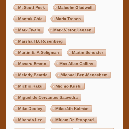
M. Scott Peck
Malcolm Gladwell
Mantak Chia
Maria Treben
Mark Twain
Mark Victor Hansen
Marshall B. Rosenberg
Martin E. P. Seligman
Martin Schuster
Masaru Emoto
Max Allan Collins
Melody Beattie
Michael Ben-Menachem
Michio Kaku
Michio Kushi
Miguel de Cervantes Saavedra
Mike Dooley
Mikszáth Kálmán
Miranda Lee
Miriam Dr. Stoppard