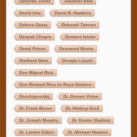
Darynda Jones
Daubner Béla
David Icke
David R. Hawkins
Debora Geary
Deborah Tannen
Deepak Chopra
Demecs István
Derek Prince
Desmond Morris
Diethard Stelz
Domján László
Don Miguel Ruiz
Don Richard Riso és Russ Hudson
Dosztojevszkij
Dr. Doreen Virtue
Dr. Frank Bruno
Dr. Hetényi Ernő
Dr. Jozeph Murphy
Dr. Komin Vladimir
Dr. Lenkei Gábor
Dr. Michael Newton