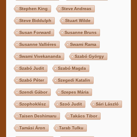
Stephen King
Steve Andreas
Steve Biddulph
Stuart Wilde
Susan Forward
Susanne Bruns
Susanne Valliéres
Swami Rama
Swami Vivekananda
Szabó György
Szabó Judit
Szabó Magda
Szabó Péter
Szegedi Katalin
Szendi Gábor
Szepes Mária
Szophoklész
Szoó Judit
Sári László
Taisen Deshimaru
Takács Tibor
Tamási Áron
Tarab Tulku