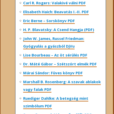
Carl R. Rogers: Valakivé válni PDF
Elisabeth Haich: Beavatás I.-II. PDF
Eric Berne – Sorskönyv PDF
H. P. Blavatsky: A Csend Hangja (PDF)
John W. James, Russel Friedman:
Gyógyulás a gyászból DjVu
Lise Bourbeau – Az öt sérülés PDF
Dr. Máté Gábor – Szétszórt elmék PDF
Márai Sándor: Füves könyv PDF
Marshall B. Rosenberg: A szavak ablakok
vagy falak PDF
Ruediger Dahlke: A betegség mint
szimbólum PDF