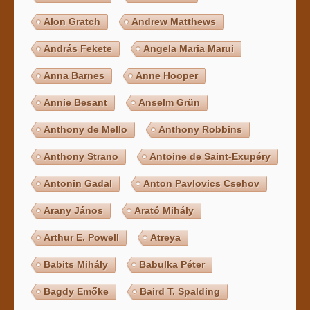
Alon Gratch
Andrew Matthews
András Fekete
Angela Maria Marui
Anna Barnes
Anne Hooper
Annie Besant
Anselm Grün
Anthony de Mello
Anthony Robbins
Anthony Strano
Antoine de Saint-Exupéry
Antonin Gadal
Anton Pavlovics Csehov
Arany János
Arató Mihály
Arthur E. Powell
Atreya
Babits Mihály
Babulka Péter
Bagdy Emőke
Baird T. Spalding