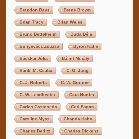
Brandon Bays
Brené Brown
Brian Tracy
Brian Weiss
Bruno Bettelheim
Buda Béla
Bunyevácz Zsuzsa
Byron Katie
Bácskai Júlia
Bálint Mihály
Bánki M. Csaba
C. G. Jung
C. J. Roberts
C. W. Gortner
C. W. Leadbeater
Cara Hunter
Carlos Castaneda
Carl Sagan
Caroline Myss
Chanda Hahn
Charles Berlitz
Charles Dickens