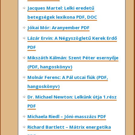
Jacques Martel: Lelki eredetű
betegségek lexikona PDF, DOC
Jókai Mór: Aranyember PDF
Lázár Ervin: A Négyszögletű Kerek Erdő
PDF
Mikszáth Kálmán: Szent Péter esernyője
(PDF, hangoskönyv)
Molnár Ferenc: A Pál utcai fiúk (PDF,
hangoskönyv)
Dr. Michael Newton: Lelkünk útja 1.rész
PDF
Michaela Riedl – Jóni-masszázs PDF
Richard Bartlett – Mátrix energetika