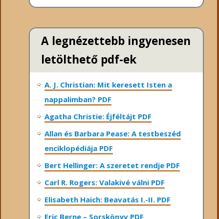
A legnézettebb ingyenesen
letölthető pdf-ek
A. J. Christian: Mit keresett Isten a
nappalimban? PDF
Agatha Christie: Éjféltájt PDF
Allan és Barbara Pease: A testbeszéd
enciklopédiája PDF
Bert Hellinger: A ​szeretet rendje PDF
Carl R. Rogers: Valakivé válni PDF
Elisabeth Haich: Beavatás I.-II. PDF
Eric Berne – Sorskönyv PDF