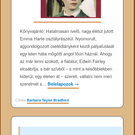
Könyvajánló: Hatalmasan ​ívelő, nagy életút jutott
Emma Harte osztályrészéül. Nyomorult,
agyondolgozott cselédlányként kezdi pályafutását
egy isten háta mögötti angol főúri háznál. Ahogy
az már lenni szokott, a fiatalúr, Edwin Fairley
elcsábítja, s bár szívből – s mint a későbbiekben
kiderül, egy életen át – szereti, vállalni nem meri
szerelmét s…
Belelapozok
→
Címke
Barbara Taylor Bradford