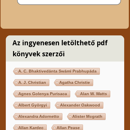
Az ingyenesen letölthető pdf
könyvek szerzői
A. C. Bhaktivedānta Swāmī Prabhupāda
A. J. Christian
Agatha Christie
Agnes Golenya Purisaca
Alan W. Watts
Albert Györgyi
Alexander Oakwood
Alexandra Adornetto
Alister Mcgrath
Allan Kardec
Allan Pease