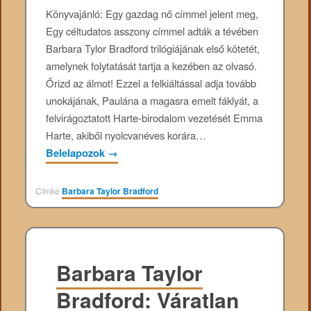
Könyvajánló: Egy ​gazdag nő címmel jelent meg,
Egy céltudatos asszony címmel adták a tévében
Barbara Tylor Bradford trilógiájának első kötetét,
amelynek folytatását tartja a kezében az olvasó.
Őrizd az álmot! Ezzel a felkiáltással adja tovább
unokájának, Paulána a magasra emelt fáklyát, a
felvirágoztatott Harte-birodalom vezetését Emma
Harte, akiből nyolcvanéves korára…
Belelapozok
→
Címke
Barbara Taylor Bradford
Barbara Taylor
Bradford: Váratlan ​