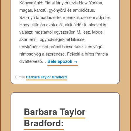
Könyvajánló: Fiatal ​lány érkezik New Yorkba,
magas, karcsú, gyönyörű és ambíciózus.
Szörnyű támadás érte, menekül, de nem adja fel.
Hogy eltűnjön azok elől, akik üldözik, álnevet is
választ: mostantól egyszerűen M. lesz. Modell
akar lenni, ügynökségeknél kilincsel,
fényképészeket próbál becserkészni és végül
rámosolyog a szerencse. Felkelti a híres francia
divattervező…
Belelapozok
→
Címke
Barbara Taylor Bradford
Barbara Taylor
Bradford: