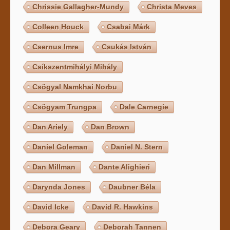
Chrissie Gallagher-Mundy
Christa Meves
Colleen Houck
Csabai Márk
Csernus Imre
Csukás István
Csíkszentmihályi Mihály
Csögyal Namkhai Norbu
Csögyam Trungpa
Dale Carnegie
Dan Ariely
Dan Brown
Daniel Goleman
Daniel N. Stern
Dan Millman
Dante Alighieri
Darynda Jones
Daubner Béla
David Icke
David R. Hawkins
Debora Geary
Deborah Tannen