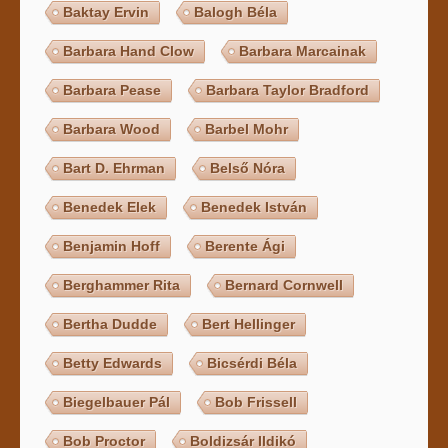
Baktay Ervin
Balogh Béla
Barbara Hand Clow
Barbara Marcainak
Barbara Pease
Barbara Taylor Bradford
Barbara Wood
Barbel Mohr
Bart D. Ehrman
Belső Nóra
Benedek Elek
Benedek István
Benjamin Hoff
Berente Ági
Berghammer Rita
Bernard Cornwell
Bertha Dudde
Bert Hellinger
Betty Edwards
Bicsérdi Béla
Biegelbauer Pál
Bob Frissell
Bob Proctor
Boldizsár Ildikó