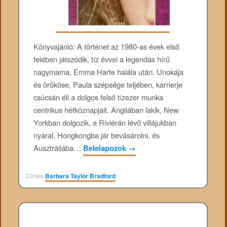
Könyvajánló: A történet az 1980-as évek első
felében játszódik, tíz évvel a legendás hírű
nagymama, Emma Harte halála után. Unokája
és örököse, Paula szépsége teljében, karrierje
csúcsán éli a dolgos felső tízezer munka
centrikus hétköznapjait. Angliában lakik, New
Yorkban dolgozik, a Riviérán lévő villájukban
nyaral, Hongkongba jár bevásárolni, és
Ausztráliába…
Belelapozok
→
Címke
Barbara Taylor Bradford