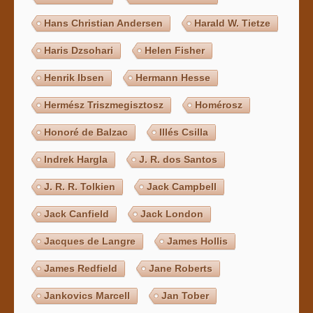
Hans Christian Andersen
Harald W. Tietze
Haris Dzsohari
Helen Fisher
Henrik Ibsen
Hermann Hesse
Hermész Triszmegisztosz
Homérosz
Honoré de Balzac
Illés Csilla
Indrek Hargla
J. R. dos Santos
J. R. R. Tolkien
Jack Campbell
Jack Canfield
Jack London
Jacques de Langre
James Hollis
James Redfield
Jane Roberts
Jankovics Marcell
Jan Tober