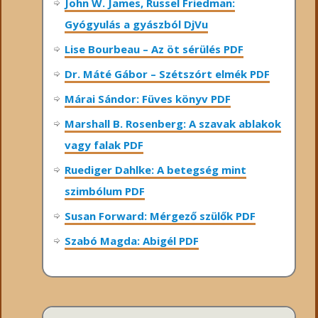
John W. James, Russel Friedman:
Gyógyulás a gyászból DjVu
Lise Bourbeau – Az öt sérülés PDF
Dr. Máté Gábor – Szétszórt elmék PDF
Márai Sándor: Füves könyv PDF
Marshall B. Rosenberg: A szavak ablakok
vagy falak PDF
Ruediger Dahlke: A betegség mint
szimbólum PDF
Susan Forward: Mérgező szülők PDF
Szabó Magda: Abigél PDF