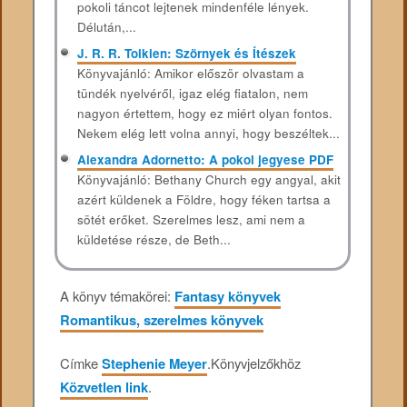
pokoli táncot lejtenek mindenféle lények.
Délután,...
J. R. R. Tolkien: Szörnyek és Ítészek
Könyvajánló: Amikor először olvastam a
tündék nyelvéről, igaz elég fiatalon, nem
nagyon értettem, hogy ez miért olyan fontos.
Nekem elég lett volna annyi, hogy beszéltek...
Alexandra Adornetto: A pokol jegyese PDF
Könyvajánló: Bethany Church egy angyal, akit
azért küldenek a Földre, hogy féken tartsa a
sötét erőket. Szerelmes lesz, ami nem a
küldetése része, de Beth...
A könyv témakörei:
Fantasy könyvek
Romantikus, szerelmes könyvek
Címke
Stephenie Meyer
.
Könyvjelzőkhöz
Közvetlen link
.