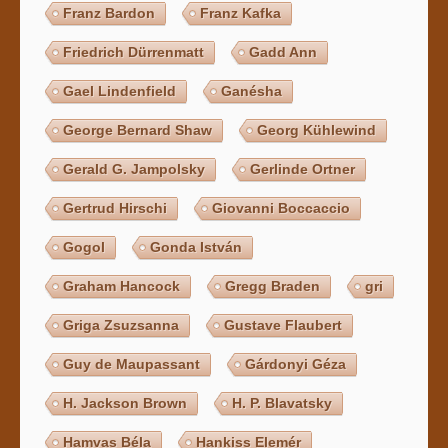
Franz Bardon
Franz Kafka
Friedrich Dürrenmatt
Gadd Ann
Gael Lindenfield
Ganésha
George Bernard Shaw
Georg Kühlewind
Gerald G. Jampolsky
Gerlinde Ortner
Gertrud Hirschi
Giovanni Boccaccio
Gogol
Gonda István
Graham Hancock
Gregg Braden
gri
Griga Zsuzsanna
Gustave Flaubert
Guy de Maupassant
Gárdonyi Géza
H. Jackson Brown
H. P. Blavatsky
Hamvas Béla
Hankiss Elemér