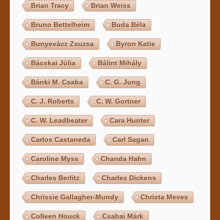
Brian Tracy
Brian Weiss
Bruno Bettelheim
Buda Béla
Bunyevácz Zsuzsa
Byron Katie
Bácskai Júlia
Bálint Mihály
Bánki M. Csaba
C. G. Jung
C. J. Roberts
C. W. Gortner
C. W. Leadbeater
Cara Hunter
Carlos Castaneda
Carl Sagan
Caroline Myss
Chanda Hahn
Charles Berlitz
Charles Dickens
Chrissie Gallagher-Mundy
Christa Meves
Colleen Houck
Csabai Márk