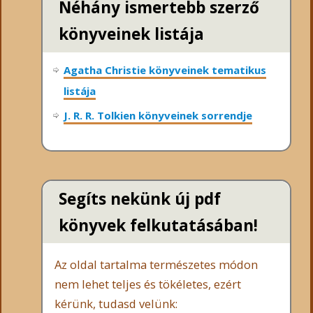
Néhány ismertebb szerző
könyveinek listája
Agatha Christie könyveinek tematikus
listája
J. R. R. Tolkien könyveinek sorrendje
Segíts nekünk új pdf
könyvek felkutatásában!
Az oldal tartalma természetes módon
nem lehet teljes és tökéletes, ezért
kérünk, tudasd velünk: