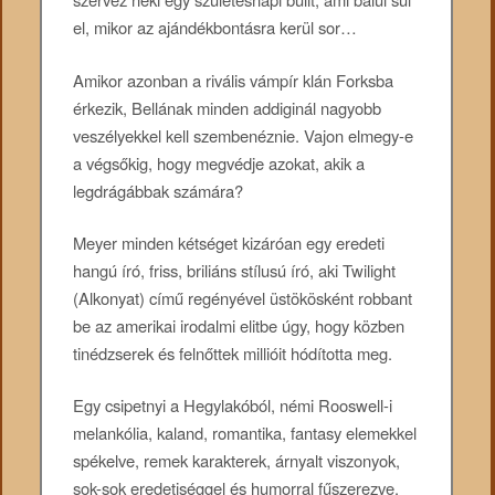
el, mikor az ajándékbontásra kerül sor…
Amikor azonban a rivális vámpír klán Forksba
érkezik, Bellának minden addiginál nagyobb
veszélyekkel kell szembenéznie. Vajon elmegy-e
a végsőkig, hogy megvédje azokat, akik a
legdrágábbak számára?
Meyer minden kétséget kizáróan egy eredeti
hangú író, friss, briliáns stílusú író, aki Twilight
(Alkonyat) című regényével üstökösként robbant
be az amerikai irodalmi elitbe úgy, hogy közben
tinédzserek és felnőttek millióit hódította meg.
Egy csipetnyi a Hegylakóból, némi Rooswell-i
melankólia, kaland, romantika, fantasy elemekkel
spékelve, remek karakterek, árnyalt viszonyok,
sok-sok eredetiséggel és humorral fűszerezve.