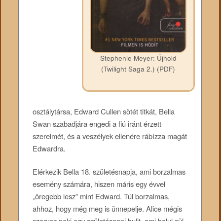
Stephenie Meyer: Újhold
(Twilight Saga 2.) (PDF)
osztálytársa, Edward Cullen sötét titkát, Bella
Swan szabadjára engedi a fiú iránt érzett
szerelmét, és a veszélyek ellenére rábízza magát
Edwardra.
Elérkezik Bella 18. születésnapja, ami borzalmas
esemény számára, hiszen máris egy évvel
„öregebb lesz” mint Edward. Túl borzalmas,
ahhoz, hogy még meg is ünnepelje. Alice mégis
szervez neki egy születésnapi bulit, ami balul sül