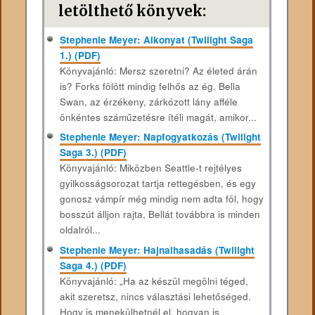
letölthető könyvek:
Stephenie Meyer: Alkonyat (Twilight Saga
1.) (PDF)
Könyvajánló: Mersz szeretni? Az életed árán
is? Forks fölött mindig felhős az ég. Bella
Swan, az érzékeny, zárkózott lány afféle
önkéntes száműzetésre ítéli magát, amikor...
Stephenie Meyer: Napfogyatkozás (Twilight
Saga 3.) (PDF)
Könyvajánló: Miközben Seattle-t rejtélyes
gyilkosságsorozat tartja rettegésben, és egy
gonosz vámpír még mindig nem adta föl, hogy
bosszút álljon rajta, Bellát továbbra is minden
oldalról...
Stephenie Meyer: Hajnalhasadás (Twilight
Saga 4.) (PDF)
Könyvajánló: „Ha az készül megölni téged,
akit szeretsz, nincs választási lehetőséged.
Hogy is menekülhetnél el, hogyan is