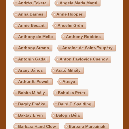
András Fekete
Angela Maria Marui
Anna Barnes
Anne Hooper
Annie Besant
Anselm Grün
Anthony de Mello
Anthony Robbins
Anthony Strano
Antoine de Saint-Exupéry
Antonin Gadal
Anton Pavlovics Csehov
Arany János
Arató Mihály
Arthur E. Powell
Atreya
Babits Mihály
Babulka Péter
Bagdy Emőke
Baird T. Spalding
Baktay Ervin
Balogh Béla
Barbara Hand Clow
Barbara Marcainak