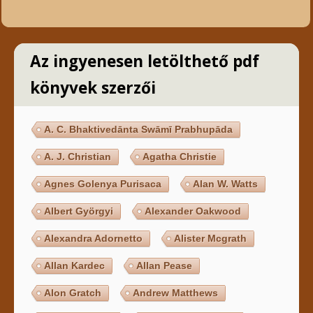
Az ingyenesen letölthető pdf
könyvek szerzői
A. C. Bhaktivedānta Swāmī Prabhupāda
A. J. Christian
Agatha Christie
Agnes Golenya Purisaca
Alan W. Watts
Albert Györgyi
Alexander Oakwood
Alexandra Adornetto
Alister Mcgrath
Allan Kardec
Allan Pease
Alon Gratch
Andrew Matthews