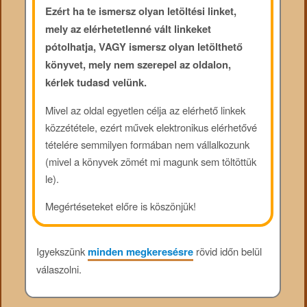
Ezért ha te ismersz olyan letöltési linket,
mely az elérhetetlenné vált linkeket
pótolhatja, VAGY ismersz olyan letölthető
könyvet, mely nem szerepel az oldalon,
kérlek tudasd velünk.
Mivel az oldal egyetlen célja az elérhető linkek
közzététele, ezért művek elektronikus elérhetővé
tételére semmilyen formában nem vállalkozunk
(mivel a könyvek zömét mi magunk sem töltöttük
le).
Megértéseteket előre is köszönjük!
Igyekszünk
minden megkeresésre
rövid időn belül
válaszolni.