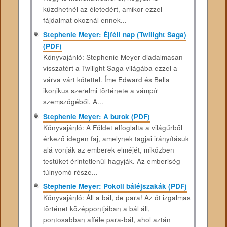
küzdhetnél az életedért, amikor ezzel
fájdalmat okoznál ennek...
Stephenie Meyer: Éjféli nap (Twilight Saga)
(PDF)
Könyvajánló: Stephenie Meyer diadalmasan
visszatért a Twilight Saga világába ezzel a
várva várt kötettel. Íme Edward és Bella
ikonikus szerelmi története a vámpír
szemszögéből. A...
Stephenie Meyer: A burok (PDF)
Könyvajánló: A Földet elfoglalta a világűrből
érkező idegen faj, amelynek tagjai irányításuk
alá vonják az emberek elméjét, miközben
testüket érintetlenül hagyják. Az emberiség
túlnyomó része...
Stephenie Meyer: Pokoli báléjszakák (PDF)
Könyvajánló: Áll a bál, de para! Az öt izgalmas
történet középpontjában a bál áll,
pontosabban afféle para-bál, ahol aztán