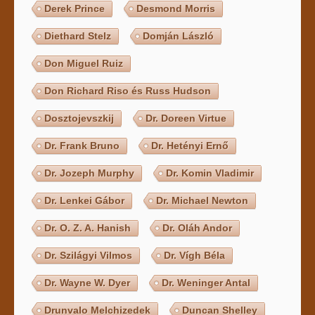
Derek Prince
Desmond Morris
Diethard Stelz
Domján László
Don Miguel Ruiz
Don Richard Riso és Russ Hudson
Dosztojevszkij
Dr. Doreen Virtue
Dr. Frank Bruno
Dr. Hetényi Ernő
Dr. Jozeph Murphy
Dr. Komin Vladimir
Dr. Lenkei Gábor
Dr. Michael Newton
Dr. O. Z. A. Hanish
Dr. Oláh Andor
Dr. Szilágyi Vilmos
Dr. Vígh Béla
Dr. Wayne W. Dyer
Dr. Weninger Antal
Drunvalo Melchizedek
Duncan Shelley