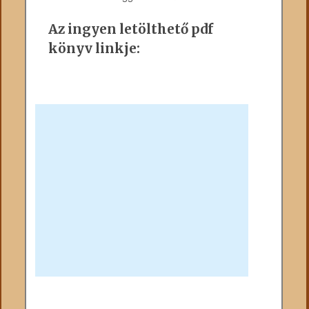
Az ingyen letölthető pdf
könyv linkje: