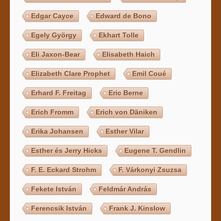
Edgar Cayce
Edward de Bono
Egely György
Ekhart Tolle
Eli Jaxon-Bear
Elisabeth Haich
Elizabeth Clare Prophet
Emil Coué
Erhard F. Freitag
Eric Berne
Erich Fromm
Erich von Däniken
Erika Johansen
Esther Vilar
Esther és Jerry Hicks
Eugene T. Gendlin
F. E. Eckard Strohm
F. Várkonyi Zsuzsa
Fekete István
Feldmár András
Ferencsik István
Frank J. Kinslow