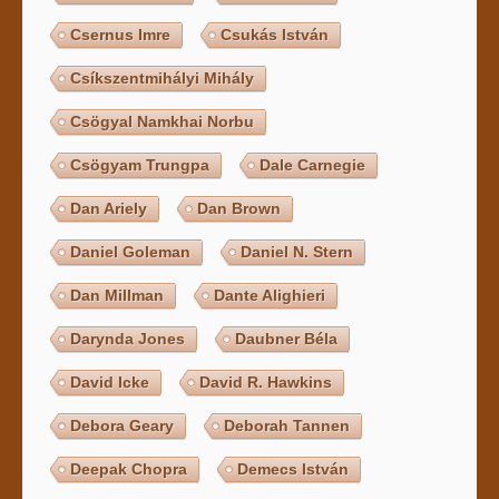
Csernus Imre
Csukás István
Csíkszentmihályi Mihály
Csögyal Namkhai Norbu
Csögyam Trungpa
Dale Carnegie
Dan Ariely
Dan Brown
Daniel Goleman
Daniel N. Stern
Dan Millman
Dante Alighieri
Darynda Jones
Daubner Béla
David Icke
David R. Hawkins
Debora Geary
Deborah Tannen
Deepak Chopra
Demecs István