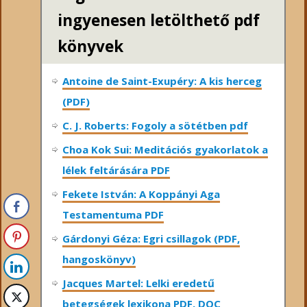
ingyenesen letölthető pdf
könyvek
Antoine de Saint-Exupéry: A kis herceg
(PDF)
C. J. Roberts: Fogoly a sötétben pdf
Choa Kok Sui: Meditációs gyakorlatok a
lélek feltárására PDF
Fekete István: A Koppányi Aga
Testamentuma PDF
Gárdonyi Géza: Egri csillagok (PDF,
hangoskönyv)
Jacques Martel: Lelki eredetű
betegségek lexikona PDF, DOC