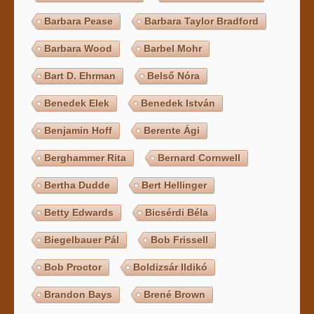
Barbara Pease
Barbara Taylor Bradford
Barbara Wood
Barbel Mohr
Bart D. Ehrman
Belső Nóra
Benedek Elek
Benedek István
Benjamin Hoff
Berente Ági
Berghammer Rita
Bernard Cornwell
Bertha Dudde
Bert Hellinger
Betty Edwards
Bicsérdi Béla
Biegelbauer Pál
Bob Frissell
Bob Proctor
Boldizsár Ildikó
Brandon Bays
Brené Brown