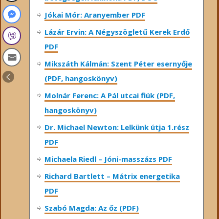
Jókai Mór: Aranyember PDF
Lázár Ervin: A Négyszögletű Kerek Erdő
PDF
Mikszáth Kálmán: Szent Péter esernyője
(PDF, hangoskönyv)
Molnár Ferenc: A Pál utcai fiúk (PDF,
hangoskönyv)
Dr. Michael Newton: Lelkünk útja 1.rész
PDF
Michaela Riedl – Jóni-masszázs PDF
Richard Bartlett – Mátrix energetika
PDF
Szabó Magda: Az őz (PDF)