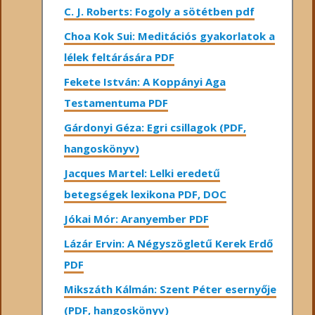
C. J. Roberts: Fogoly a sötétben pdf
Choa Kok Sui: Meditációs gyakorlatok a
lélek feltárására PDF
Fekete István: A Koppányi Aga
Testamentuma PDF
Gárdonyi Géza: Egri csillagok (PDF,
hangoskönyv)
Jacques Martel: Lelki eredetű
betegségek lexikona PDF, DOC
Jókai Mór: Aranyember PDF
Lázár Ervin: A Négyszögletű Kerek Erdő
PDF
Mikszáth Kálmán: Szent Péter esernyője
(PDF, hangoskönyv)