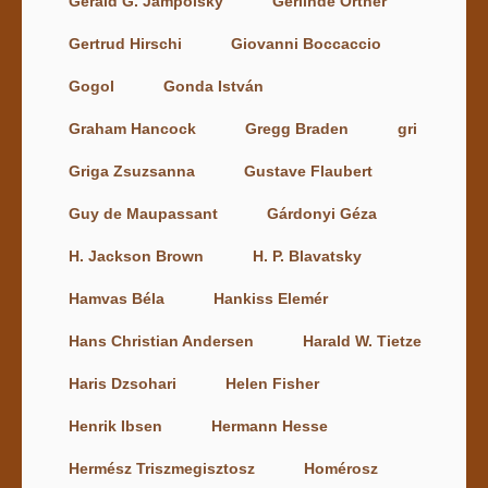
Gerald G. Jampolsky
Gerlinde Ortner
Gertrud Hirschi
Giovanni Boccaccio
Gogol
Gonda István
Graham Hancock
Gregg Braden
gri
Griga Zsuzsanna
Gustave Flaubert
Guy de Maupassant
Gárdonyi Géza
H. Jackson Brown
H. P. Blavatsky
Hamvas Béla
Hankiss Elemér
Hans Christian Andersen
Harald W. Tietze
Haris Dzsohari
Helen Fisher
Henrik Ibsen
Hermann Hesse
Hermész Triszmegisztosz
Homérosz