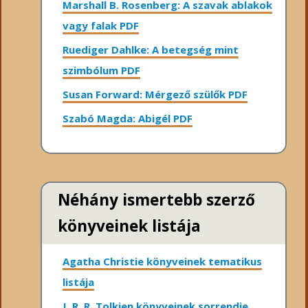
Marshall B. Rosenberg: A szavak ablakok
vagy falak PDF
Ruediger Dahlke: A betegség mint
szimbólum PDF
Susan Forward: Mérgező szülők PDF
Szabó Magda: Abigél PDF
Néhány ismertebb szerző
könyveinek listája
Agatha Christie könyveinek tematikus
listája
J. R. R. Tolkien könyveinek sorrendje