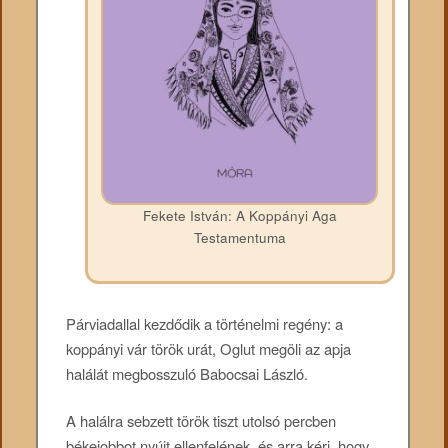
Fekete István: A Koppányi Aga
Testamentuma
Párviadallal kezdődik a történelmi regény: a
koppányi vár török urát, Oglut megöli az apja
halálát megbosszuló Babocsai László.
A halálra sebzett török tiszt utolsó percben
békejobbot nyújt ellenfelének, és arra kéri, hogy