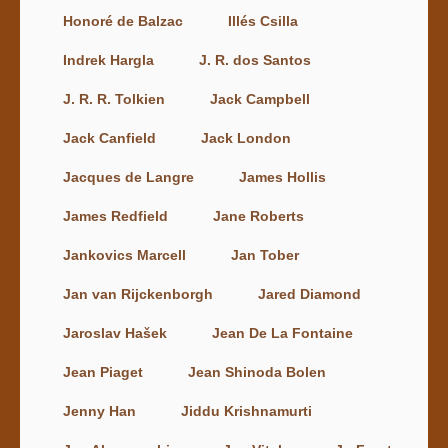
Honoré de Balzac
Illés Csilla
Indrek Hargla
J. R. dos Santos
J. R. R. Tolkien
Jack Campbell
Jack Canfield
Jack London
Jacques de Langre
James Hollis
James Redfield
Jane Roberts
Jankovics Marcell
Jan Tober
Jan van Rijckenborgh
Jared Diamond
Jaroslav Hašek
Jean De La Fontaine
Jean Piaget
Jean Shinoda Bolen
Jenny Han
Jiddu Krishnamurti