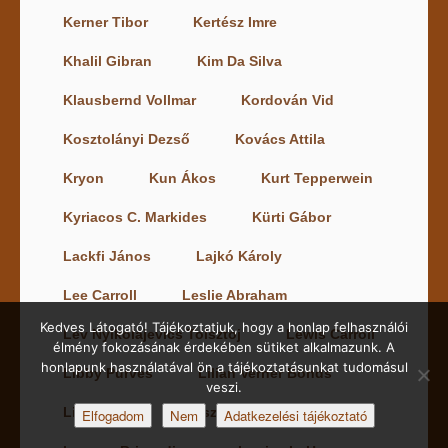
Kerner Tibor
Kertész Imre
Khalil Gibran
Kim Da Silva
Klausbernd Vollmar
Kordován Vid
Kosztolányi Dezső
Kovács Attila
Kryon
Kun Ákos
Kurt Tepperwein
Kyriacos C. Markides
Kürti Gábor
Lackfi János
Lajkó Károly
Lee Carroll
Leslie Abraham
Kedves Látogató! Tájékoztatjuk, hogy a honlap felhasználói
Lev Nyikolajevics Tolsztoj
Lewis Carroll
élmény fokozásának érdekében sütiket alkalmazunk. A
honlapunk használatával ön a tájékoztatásunkat tudomásul
Libby Purves
Lilian Verner Bonds
veszi.
Lily Water
Lobszang Rampa
Elfogadom
Nem
Adatkezelési tájékoztató