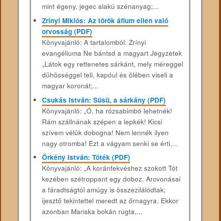
mint égeny, jegec alakú szénanyag;...
Zrínyi Miklós: Az török áfium ellen való
orvosság (PDF)
Könyvajánló: A tartalomból: Zrínyi
evangéliuma Ne bántsd a magyart Jegyzetek
„Látok egy rettenetes sárkánt, mely méreggel
dühösséggel teli, kapóul és ölében viseli a
magyar koronát;...
Csukás István: Süsü, a sárkány (PDF)
Könyvajánló: „Ó, ha rózsabimbó lehetnék!
Rám szállnának szépen a lepkék! Kicsi
szívem vélük dobogna! Nem lennék ilyen
nagy otromba! Ezt a vágyam senki se érti,...
Örkény István: Tóték (PDF)
Könyvajánló: „A koránfekvéshez szokott Tót
kezében szétroppant egy doboz. Arcvonásai
a fáradtságtól amúgy is összezilálódtak;
ijesztő tekintettel meredt az őrnagyra. Ekkor
azonban Mariska bokán rúgta,...