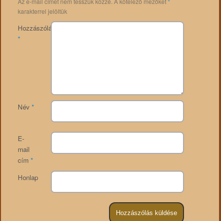
Az e-mail címet nem tesszük közzé.
A kötelező mezőket
*
karakterrel jelöltük
Hozzászólás
*
Név
*
E-
mail
cím
*
Honlap