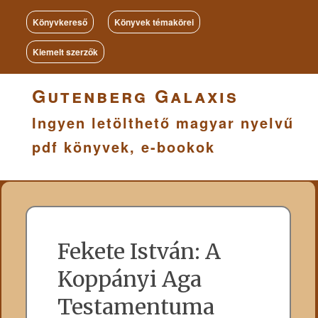
Értesülj az új megjelenésekről s a népszerű,
Könyvkereső
Könyvek témakörei
ingyen eltölthető pdf könyvekről első kézből!
Kiemelt szerzők
Gutenberg Galaxis
Ingyen letölthető magyar nyelvű
pdf könyvek, e-bookok
Fekete István: A
Koppányi Aga
Testamentuma