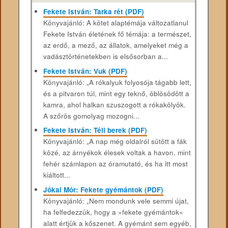
Fekete István: Tarka rét (PDF)
Könyvajánló: A kötet alaptémája változatlanul
Fekete István életének fő témája: a természet,
az erdő, a mező, az állatok, amelyeket még a
vadásztörténetekben is elsősorban a...
Fekete István: Vuk (PDF)
Könyvajánló: „A rókalyuk folyosója tágabb lett,
és a pitvaron túl, mint egy teknő, öblösödött a
kamra, ahol halkan szuszogott a rókakölyök.
A szőrös gomolyag mozogni...
Fekete István: Téli berek (PDF)
Könyvajánló: „A nap még oldalról sütött a fák
közé, az árnyékok élesek voltak a havon, mint
fehér számlapon az óramutató, és ha itt most
kiáltott...
Jókai Mór: Fekete gyémántok (PDF)
Könyvajánló: „Nem mondunk vele semmi újat,
ha felfedezzük, hogy a »fekete gyémántok«
alatt értjük a kőszenet. A gyémánt sem egyéb,