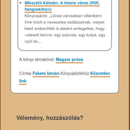
Mikszáth Kálmán: A fekete város (PDF,
hangoskönyv)
Könyvajánló: „Lőcse városában villámként
híre futott a nevezetes vadászatnak, melyet
késő emberöltők is akként emlegettek, hogy
»elesett benne: egy szarvas, egy kutya, egy
nyúl és...
A könyv témakörei:
Magyar próza
Címke
Fekete István
.
Könyvjelzőkhöz
Közvetlen
link
.
Vélemény, hozzászólás?