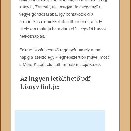
leányát, Zsuzsát, akit magyar felesége szült,
vegye gondozásába. Így bontakozik ki a
romantikus elemekkel átszőtt történet, amely
hitelesen mutatja be a dunántúli végvári harcok
hétköznapjait.
Fekete István legelső regényét, amely a mai
napig a szerző egyik legnépszerűbb műve, most
a Móra Kiadó felújított formában adja közre.
Az ingyen letölthető pdf
könyv linkje: