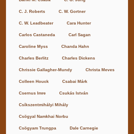
C. J. Roberts
C. W. Gortner
C. W. Leadbeater
Cara Hunter
Carlos Castaneda
Carl Sagan
Caroline Myss
Chanda Hahn
Charles Berlitz
Charles Dickens
Chrissie Gallagher-Mundy
Christa Meves
Colleen Houck
Csabai Márk
Csernus Imre
Csukás István
Csíkszentmihályi Mihály
Csögyal Namkhai Norbu
Csögyam Trungpa
Dale Carnegie