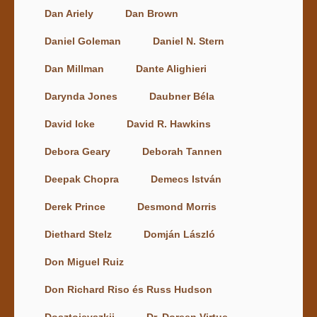
Dan Ariely
Dan Brown
Daniel Goleman
Daniel N. Stern
Dan Millman
Dante Alighieri
Darynda Jones
Daubner Béla
David Icke
David R. Hawkins
Debora Geary
Deborah Tannen
Deepak Chopra
Demecs István
Derek Prince
Desmond Morris
Diethard Stelz
Domján László
Don Miguel Ruiz
Don Richard Riso és Russ Hudson
Dosztojevszkij
Dr. Doreen Virtue