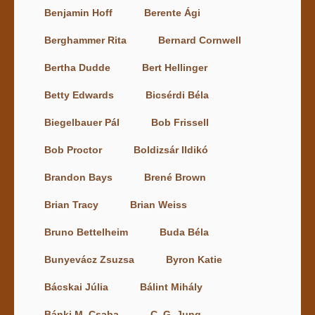
Benjamin Hoff
Berente Ági
Berghammer Rita
Bernard Cornwell
Bertha Dudde
Bert Hellinger
Betty Edwards
Bicsérdi Béla
Biegelbauer Pál
Bob Frissell
Bob Proctor
Boldizsár Ildikó
Brandon Bays
Brené Brown
Brian Tracy
Brian Weiss
Bruno Bettelheim
Buda Béla
Bunyevácz Zsuzsa
Byron Katie
Bácskai Júlia
Bálint Mihály
Bánki M. Csaba
C. G. Jung