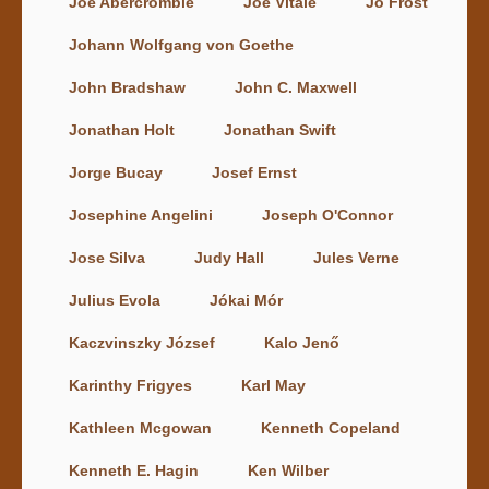
Joe Abercrombie
Joe Vitale
Jo Frost
Johann Wolfgang von Goethe
John Bradshaw
John C. Maxwell
Jonathan Holt
Jonathan Swift
Jorge Bucay
Josef Ernst
Josephine Angelini
Joseph O'Connor
Jose Silva
Judy Hall
Jules Verne
Julius Evola
Jókai Mór
Kaczvinszky József
Kalo Jenő
Karinthy Frigyes
Karl May
Kathleen Mcgowan
Kenneth Copeland
Kenneth E. Hagin
Ken Wilber