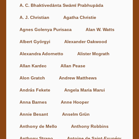
A. C. Bhaktivedānta Swāmī Prabhupāda
A. J. Christian
Agatha Christie
Agnes Golenya Purisaca
Alan W. Watts
Albert Györgyi
Alexander Oakwood
Alexandra Adornetto
Alister Mcgrath
Allan Kardec
Allan Pease
Alon Gratch
Andrew Matthews
András Fekete
Angela Maria Marui
Anna Barnes
Anne Hooper
Annie Besant
Anselm Grün
Anthony de Mello
Anthony Robbins
Anthony Strano
Antoine de Saint-Exupéry