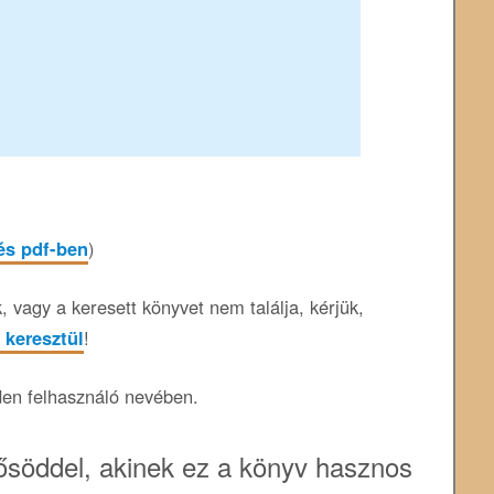
tés pdf-ben
)
 vagy a keresett könyvet nem találja, kérjük,
 keresztül
!
den felhasználó nevében.
söddel, akinek ez a könyv hasznos