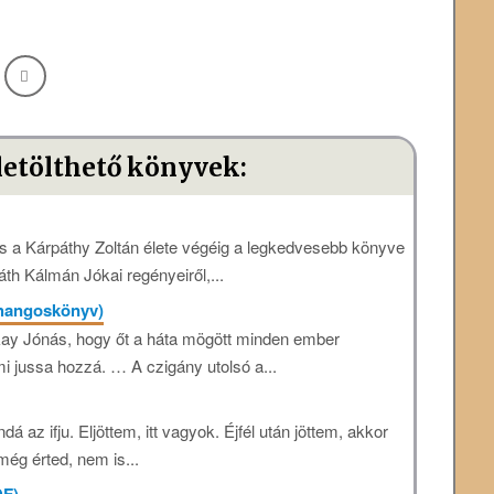
letölthető könyvek:
 a Kárpáthy Zoltán élete végéig a legkedvesebb könyve
áth Kálmán Jókai regényeiről,...
 hangoskönyv)
nkay Jónás, hogy őt a háta mögött minden ember
i jussa hozzá. … A czigány utolsó a...
az ifju. Eljöttem, itt vagyok. Éjfél után jöttem, akkor
még érted, nem is...