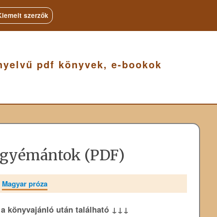
Kiemelt szerzők
nyelvű pdf könyvek, e-bookok
e gyémántok (PDF)
»
Magyar próza
k a könyvajánló után található ↓↓↓