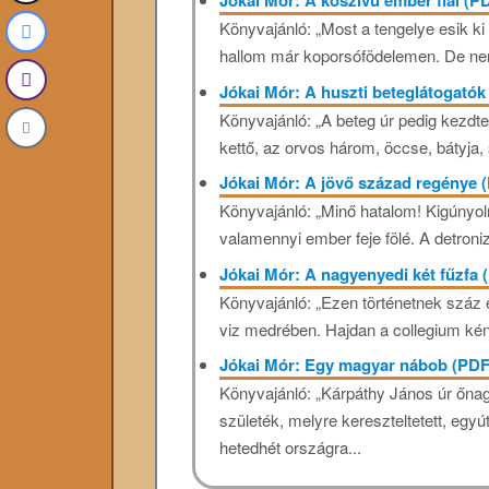
Jókai Mór: A kőszívű ember fiai (P
Könyvajánló: „Most a tengelye esik ki 
hallom már koporsófödelemen. De ne
Jókai Mór: A huszti beteglátogatók
Könyvajánló: „A beteg úr pedig kezd
kettő, az orvos három, öccse, bátyja, 
Jókai Mór: A jövő század regénye
Könyvajánló: „Minő hatalom! Kigúnyolni
valamennyi ember feje fölé. A detronizá
Jókai Mór: A nagyenyedi két fűzfa 
Könyvajánló: „Ezen történetnek száz é
viz medrében. Hajdan a collegium kény
Jókai Mór: Egy magyar nábob (PDF
Könyvajánló: „Kárpáthy János úr őn
születék, melyre kereszteltetett, egyú
hetedhét országra...