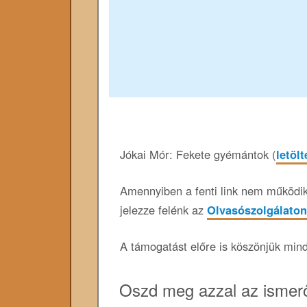
Jókai Mór: Fekete gyémántok (
letöl
Amennyiben a fenti link nem működik,
jelezze felénk az
Olvasószolgálaton
A támogatást előre is köszönjük min
Oszd meg azzal az ismerő