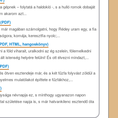
DF)
a gépnek – folytatá a haldokló -, s a hulló romok dobaját
m akarom azt...
 (PDF)
te már magában számolgatni, hogy Rédey uram egy, a fia
sógora, komája, keresztfia nyolc;...
 (PDF, HTML, hangoskönyv)
 a föld viharait, uralkodni az ég szelein, fölemelkedni
lt istenség helyére felülni! És ott élvezni mindazt,...
(PDF)
s ötven esztendeje már, és a két fűzfa folyvást zöldül a
elmes mulatólakot építtete e fűzfákhoz,...
)
agysága névnapja ez, s minthogy ugyanazon napon
ttal születése napja is, s már hatvankilenc esztendő óta