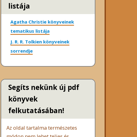
listája
Agatha Christie könyveinek
tematikus listája
J. R. R. Tolkien könyveinek
sorrendje
Segíts nekünk új pdf
könyvek
felkutatásában!
Az oldal tartalma természetes
módon nem lehet teljes és