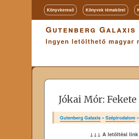
Könyvkereső
Könyvek témakörei
Gutenberg Galaxis
Ingyen letölthető magyar 
Jókai Mór: Feket
Gutenberg Galaxis
»
Szépirodalom
↓↓↓ A letöltési lin