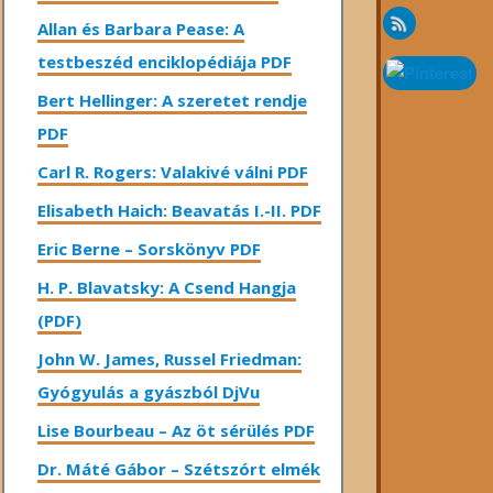
Allan és Barbara Pease: A
testbeszéd enciklopédiája PDF
Bert Hellinger: A ​szeretet rendje
PDF
Carl R. Rogers: Valakivé válni PDF
Elisabeth Haich: Beavatás I.-II. PDF
Eric Berne – Sorskönyv PDF
H. P. Blavatsky: A Csend Hangja
(PDF)
John W. James, Russel Friedman:
Gyógyulás a gyászból DjVu
Lise Bourbeau – Az öt sérülés PDF
Dr. Máté Gábor – Szétszórt elmék