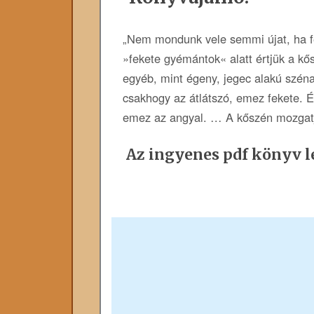
„Nem mondunk vele semmi újat, ha f
»fekete gyémántok« alatt értjük a k
egyéb, mint égeny, jegec alakú széna
csakhogy az átlátszó, emez fekete.
emez az angyal. … A kőszén mozgatj
Az ingyenes pdf könyv le