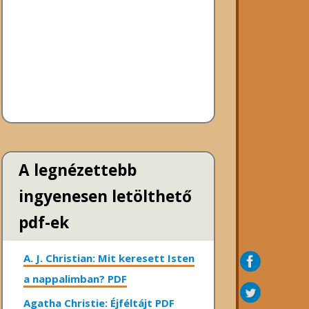
A legnézettebb
ingyenesen letölthető
pdf-ek
A. J. Christian: Mit keresett Isten
a nappalimban? PDF
Agatha Christie: Éjféltájt PDF