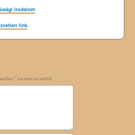
júsági irodalom
zvetlen link
.
mezőket
*
karakterrel jelöltük