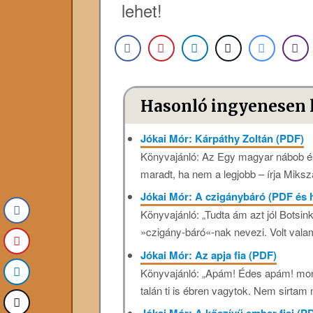
lehet!
Hasonló ingyenesen 
Jókai Mór: Kárpáthy Zoltán (PDF)
Könyvajánló: Az Egy magyar nábob és
maradt, ha nem a legjobb – írja Miksz
Jókai Mór: A czigánybáró (PDF és
Könyvajánló: „Tudta ám azt jól Botsi
»czigány-báró«-nak nevezi. Volt valam
Jókai Mór: Az apja fia (PDF)
Könyvajánló: „Apám! Édes apám! mondá 
talán ti is ébren vagytok. Nem sirtam 