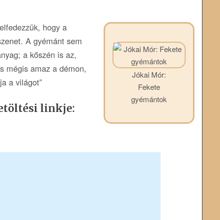
elfedezzük, hogy a
őszenet. A gyémánt sem
nyag; a kőszén is az,
 És mégis amaz a démon,
Jókai Mór:
a a világot”
Fekete
gyémántok
töltési linkje: