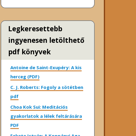
Legkeresettebb
ingyenesen letölthető
pdf könyvek
Antoine de Saint-Exupéry: A kis
herceg (PDF)
C. J. Roberts: Fogoly a sötétben
pdf
Choa Kok Sui: Meditációs
gyakorlatok a lélek feltárására
PDF
Fekete István: A Koppányi Aga