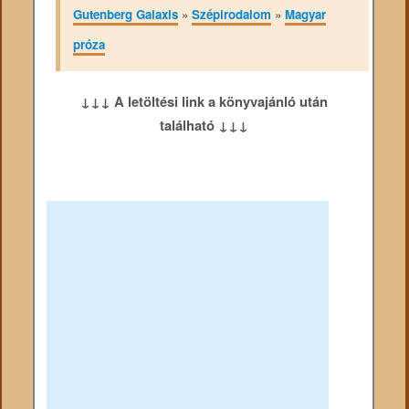
Gutenberg Galaxis
»
Szépirodalom
»
Magyar
próza
↓↓↓ A letöltési link a könyvajánló után
található ↓↓↓