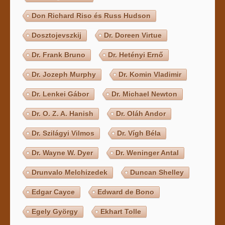
Don Richard Riso és Russ Hudson
Dosztojevszkij
Dr. Doreen Virtue
Dr. Frank Bruno
Dr. Hetényi Ernő
Dr. Jozeph Murphy
Dr. Komin Vladimir
Dr. Lenkei Gábor
Dr. Michael Newton
Dr. O. Z. A. Hanish
Dr. Oláh Andor
Dr. Szilágyi Vilmos
Dr. Vígh Béla
Dr. Wayne W. Dyer
Dr. Weninger Antal
Drunvalo Melchizedek
Duncan Shelley
Edgar Cayce
Edward de Bono
Egely György
Ekhart Tolle