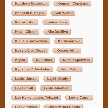
Kathleen Mcgowan
Kenneth Copeland
Kenneth E. Hagin
Ken Wilber
Kerner Tibor
Kertész Imre
Khalil Gibran
Kim Da Silva
Klausbernd Vollmar
Kordován Vid
Kosztolányi Dezső
Kovács Attila
Kryon
Kun Ákos
Kurt Tepperwein
Kyriacos C. Markides
Kürti Gábor
Lackfi János
Lajkó Károly
Lee Carroll
Leslie Abraham
Lev Nyikolajevics Tolsztoj
Lewis Carroll
Libby Purves
Lilian Verner Bonds