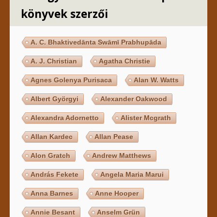
könyvek szerzői
A. C. Bhaktivedānta Swāmī Prabhupāda
A. J. Christian
Agatha Christie
Agnes Golenya Purisaca
Alan W. Watts
Albert Györgyi
Alexander Oakwood
Alexandra Adornetto
Alister Mcgrath
Allan Kardec
Allan Pease
Alon Gratch
Andrew Matthews
András Fekete
Angela Maria Marui
Anna Barnes
Anne Hooper
Annie Besant
Anselm Grün