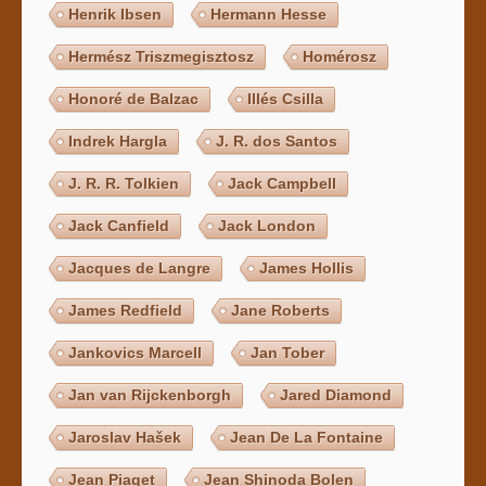
Henrik Ibsen
Hermann Hesse
Hermész Triszmegisztosz
Homérosz
Honoré de Balzac
Illés Csilla
Indrek Hargla
J. R. dos Santos
J. R. R. Tolkien
Jack Campbell
Jack Canfield
Jack London
Jacques de Langre
James Hollis
James Redfield
Jane Roberts
Jankovics Marcell
Jan Tober
Jan van Rijckenborgh
Jared Diamond
Jaroslav Hašek
Jean De La Fontaine
Jean Piaget
Jean Shinoda Bolen