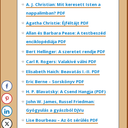
A. J. Christian: Mit keresett Isten a
nappalimban? PDF
Agatha Christie: Éjféltájt PDF
Allan és Barbara Pease: A testbeszéd
enciklopédiája PDF
Bert Hellinger: A ​szeretet rendje PDF
Carl R. Rogers: Valakivé válni PDF
Elisabeth Haich: Beavatás I.-II. PDF
Eric Berne – Sorskönyv PDF
H. P. Blavatsky: A Csend Hangja (PDF)
John W. James, Russel Friedman:
Gyógyulás a gyászból DjVu
Lise Bourbeau – Az öt sérülés PDF