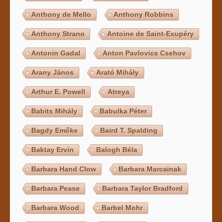
Anthony de Mello
Anthony Robbins
Anthony Strano
Antoine de Saint-Exupéry
Antonin Gadal
Anton Pavlovics Csehov
Arany János
Arató Mihály
Arthur E. Powell
Atreya
Babits Mihály
Babulka Péter
Bagdy Emőke
Baird T. Spalding
Baktay Ervin
Balogh Béla
Barbara Hand Clow
Barbara Marcainak
Barbara Pease
Barbara Taylor Bradford
Barbara Wood
Barbel Mohr