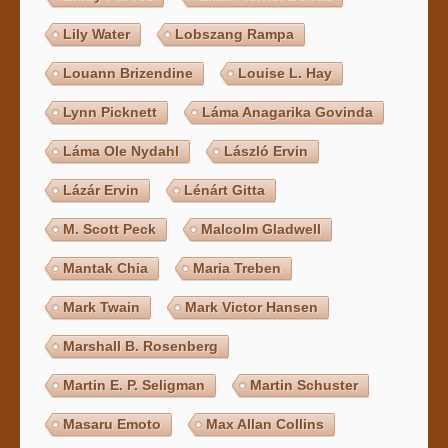
Lily Water
Lobszang Rampa
Louann Brizendine
Louise L. Hay
Lynn Picknett
Láma Anagarika Govinda
Láma Ole Nydahl
László Ervin
Lázár Ervin
Lénárt Gitta
M. Scott Peck
Malcolm Gladwell
Mantak Chia
Maria Treben
Mark Twain
Mark Victor Hansen
Marshall B. Rosenberg
Martin E. P. Seligman
Martin Schuster
Masaru Emoto
Max Allan Collins