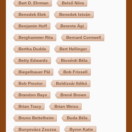
Bart D. Ehrman
Belső Nóra
Benedek Elek
Benedek István
Benjamin Hoff
Berente Ági
Berghammer Rita
Bernard Cornwell
Bertha Dudde
Bert Hellinger
Betty Edwards
Bicsérdi Béla
Biegelbauer Pál
Bob Frissell
Bob Proctor
Boldizsár Ildikó
Brandon Bays
Brené Brown
Brian Tracy
Brian Weiss
Bruno Bettelheim
Buda Béla
Bunyevácz Zsuzsa
Byron Katie