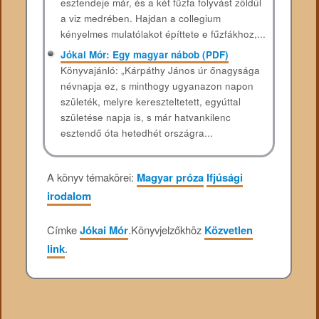
esztendeje már, és a két fűzfa folyvást zöldül
a viz medrében. Hajdan a collegium
kényelmes mulatólakot építtete e fűzfákhoz,...
Jókai Mór: Egy magyar nábob (PDF)
Könyvajánló: „Kárpáthy János úr őnagysága
névnapja ez, s minthogy ugyanazon napon
születék, melyre kereszteltetett, egyúttal
születése napja is, s már hatvankilenc
esztendő óta hetedhét országra...
A könyv témakörei:
Magyar próza
Ifjúsági
irodalom
Címke
Jókai Mór
.
Könyvjelzőkhöz
Közvetlen
link
.