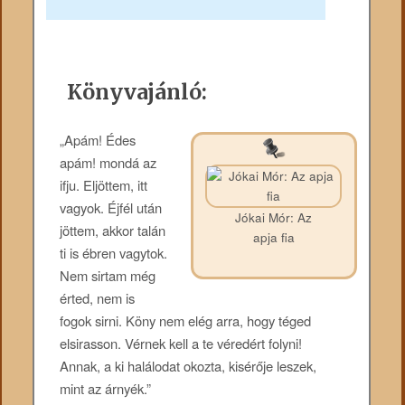
Könyvajánló:
„Apám! Édes
apám! mondá az
ifju. Eljöttem, itt
vagyok. Éjfél után
Jókai Mór: Az
jöttem, akkor talán
apja fia
ti is ébren vagytok.
Nem sirtam még
érted, nem is
fogok sirni. Köny nem elég arra, hogy téged
elsirasson. Vérnek kell a te véredért folyni!
Annak, a ki halálodat okozta, kisérője leszek,
mint az árnyék.”