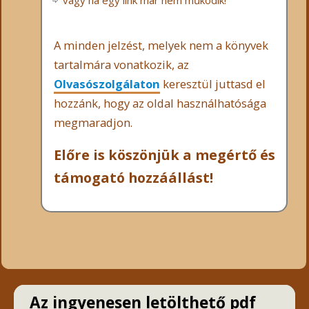
vagy ha egy link már nem működik!
A minden jelzést, melyek nem a könyvek
tartalmára vonatkozik, az
Olvasószolgálaton
keresztül juttasd el
hozzánk, hogy az oldal használhatósága
megmaradjon.
Előre is köszönjük a megértő és
támogató hozzáállást!
Az ingyenesen letölthető pdf