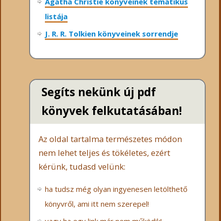
Agatha Christie könyveinek tematikus
listája
J. R. R. Tolkien könyveinek sorrendje
Segíts nekünk új pdf
könyvek felkutatásában!
Az oldal tartalma természetes módon
nem lehet teljes és tökéletes, ezért
kérünk, tudasd velünk:
ha tudsz még olyan ingyenesen letölthető
könyvről, ami itt nem szerepel!