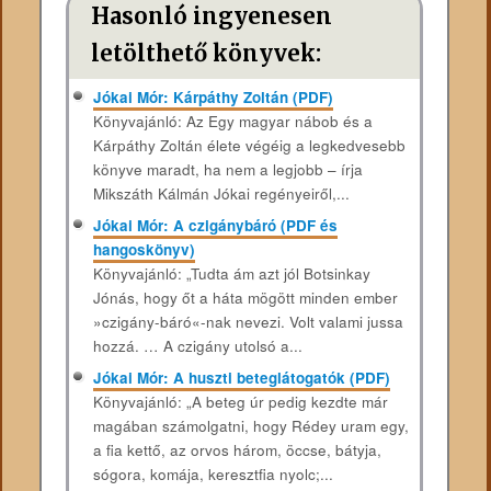
Hasonló ingyenesen
letölthető könyvek:
Jókai Mór: Kárpáthy Zoltán (PDF)
Könyvajánló: Az Egy magyar nábob és a
Kárpáthy Zoltán élete végéig a legkedvesebb
könyve maradt, ha nem a legjobb – írja
Mikszáth Kálmán Jókai regényeiről,...
Jókai Mór: A czigánybáró (PDF és
hangoskönyv)
Könyvajánló: „Tudta ám azt jól Botsinkay
Jónás, hogy őt a háta mögött minden ember
»czigány-báró«-nak nevezi. Volt valami jussa
hozzá. … A czigány utolsó a...
Jókai Mór: A huszti beteglátogatók (PDF)
Könyvajánló: „A beteg úr pedig kezdte már
magában számolgatni, hogy Rédey uram egy,
a fia kettő, az orvos három, öccse, bátyja,
sógora, komája, keresztfia nyolc;...