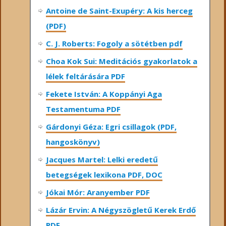
Antoine de Saint-Exupéry: A kis herceg
(PDF)
C. J. Roberts: Fogoly a sötétben pdf
Choa Kok Sui: Meditációs gyakorlatok a
lélek feltárására PDF
Fekete István: A Koppányi Aga
Testamentuma PDF
Gárdonyi Géza: Egri csillagok (PDF,
hangoskönyv)
Jacques Martel: Lelki eredetű
betegségek lexikona PDF, DOC
Jókai Mór: Aranyember PDF
Lázár Ervin: A Négyszögletű Kerek Erdő
PDF