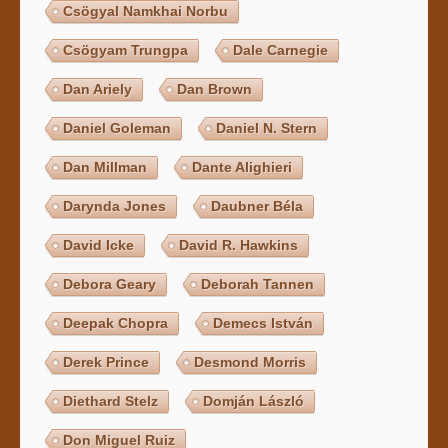
Csögyal Namkhai Norbu
Csögyam Trungpa
Dale Carnegie
Dan Ariely
Dan Brown
Daniel Goleman
Daniel N. Stern
Dan Millman
Dante Alighieri
Darynda Jones
Daubner Béla
David Icke
David R. Hawkins
Debora Geary
Deborah Tannen
Deepak Chopra
Demecs István
Derek Prince
Desmond Morris
Diethard Stelz
Domján László
Don Miguel Ruiz