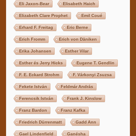
Eli Jaxon-Bear
Elisabeth Haich
Elizabeth Clare Prophet
Emil Coué
Erhard F. Freitag
Eric Berne
Erich Fromm
Erich von Däniken
Erika Johansen
Esther Vilar
Esther és Jerry Hicks
Eugene T. Gendlin
F. E. Eckard Strohm
F. Várkonyi Zsuzsa
Fekete István
Feldmár András
Ferencsik István
Frank J. Kinslow
Franz Bardon
Franz Kafka
Friedrich Dürrenmatt
Gadd Ann
Gael Lindenfield
Ganésha