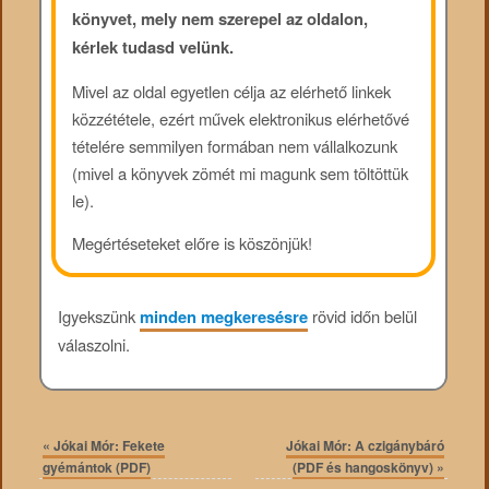
könyvet, mely nem szerepel az oldalon,
kérlek tudasd velünk.
Mivel az oldal egyetlen célja az elérhető linkek
közzététele, ezért művek elektronikus elérhetővé
tételére semmilyen formában nem vállalkozunk
(mivel a könyvek zömét mi magunk sem töltöttük
le).
Megértéseteket előre is köszönjük!
Igyekszünk
minden megkeresésre
rövid időn belül
válaszolni.
«
Jókai Mór: Fekete
Jókai Mór: A czigánybáró
gyémántok (PDF)
(PDF és hangoskönyv)
»