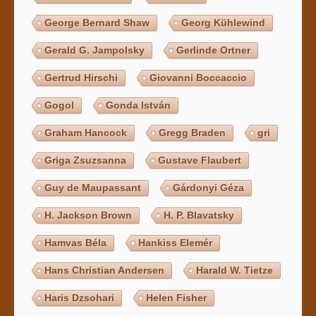
George Bernard Shaw
Georg Kühlewind
Gerald G. Jampolsky
Gerlinde Ortner
Gertrud Hirschi
Giovanni Boccaccio
Gogol
Gonda István
Graham Hancock
Gregg Braden
gri
Griga Zsuzsanna
Gustave Flaubert
Guy de Maupassant
Gárdonyi Géza
H. Jackson Brown
H. P. Blavatsky
Hamvas Béla
Hankiss Elemér
Hans Christian Andersen
Harald W. Tietze
Haris Dzsohari
Helen Fisher