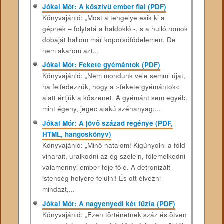
Jókai Mór: A kőszívű ember fiai (PDF)
Könyvajánló: „Most a tengelye esik ki a
gépnek – folytatá a haldokló -, s a hulló romok
dobaját hallom már koporsófödelemen. De
nem akarom azt...
Jókai Mór: Fekete gyémántok (PDF)
Könyvajánló: „Nem mondunk vele semmi újat,
ha felfedezzük, hogy a »fekete gyémántok«
alatt értjük a kőszenet. A gyémánt sem egyéb,
mint égeny, jegec alakú szénanyag;...
Jókai Mór: A jövő század regénye (PDF,
HTML, hangoskönyv)
Könyvajánló: „Minő hatalom! Kigúnyolni a föld
viharait, uralkodni az ég szelein, fölemelkedni
valamennyi ember feje fölé. A detronizált
istenség helyére felülni! És ott élvezni
mindazt,...
Jókai Mór: A nagyenyedi két fűzfa (PDF)
Könyvajánló: „Ezen történetnek száz és ötven