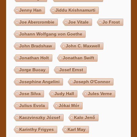
Jenny Han
Jiddu Krishnamurti
Joe Abercrombie
Joe Vitale
Jo Frost
Johann Wolfgang von Goethe
John Bradshaw
John C. Maxwell
Jonathan Holt
Jonathan Swift
Jorge Bucay
Josef Ernst
Josephine Angelini
Joseph O'Connor
Jose Silva
Judy Hall
Jules Verne
Julius Evola
Jókai Mór
Kaczvinszky József
Kalo Jenő
Karinthy Frigyes
Karl May