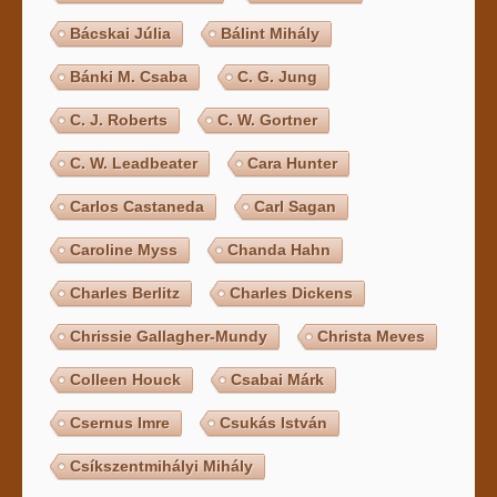
Bácskai Júlia
Bálint Mihály
Bánki M. Csaba
C. G. Jung
C. J. Roberts
C. W. Gortner
C. W. Leadbeater
Cara Hunter
Carlos Castaneda
Carl Sagan
Caroline Myss
Chanda Hahn
Charles Berlitz
Charles Dickens
Chrissie Gallagher-Mundy
Christa Meves
Colleen Houck
Csabai Márk
Csernus Imre
Csukás István
Csíkszentmihályi Mihály